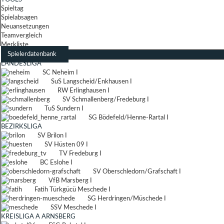
Spieltag
Spielabsagen
Neuansetzungen
Teamvergleich
Merkliste
Spielerdatenbank
LANDESLIGA
SC Neheim I
SuS Langscheid/Enkhausen I
RW Erlinghausen I
SV Schmallenberg/Fredeburg I
TuS Sundern I
SG Bödefeld/Henne-Rartal I
BEZIRKSLIGA
SV Brilon I
SV Hüsten 09 I
TV Fredeburg I
BC Eslohe I
SV Oberschledorn/Grafschaft I
VfB Marsberg I
Fatih Türkgücü Meschede I
SG Herdringen/Müschede I
SSV Meschede I
KREISLIGA A ARNSBERG