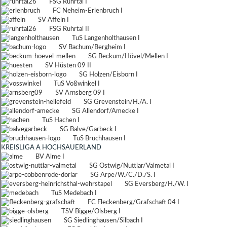
FSG Ruhrtal I
FC Neheim-Erlenbruch I
SV Affeln I
FSG Ruhrtal II
TuS Langenholthausen I
SV Bachum/Bergheim I
SG Beckum/Hövel/Mellen I
SV Hüsten 09 II
SG Holzen/Eisborn I
TuS Voßwinkel I
SV Arnsberg 09 I
SG Grevenstein/H./A. I
SG Allendorf/Amecke I
TuS Hachen I
SG Balve/Garbeck I
TuS Bruchhausen I
KREISLIGA A HOCHSAUERLAND
BV Alme I
SG Ostwig/Nuttlar/Valmetal I
SG Arpe/W./C./D./S. I
SG Eversberg/H./W. I
TuS Medebach I
FC Fleckenberg/Grafschaft 04 I
TSV Bigge/Olsberg I
SG Siedlinghausen/Silbach I