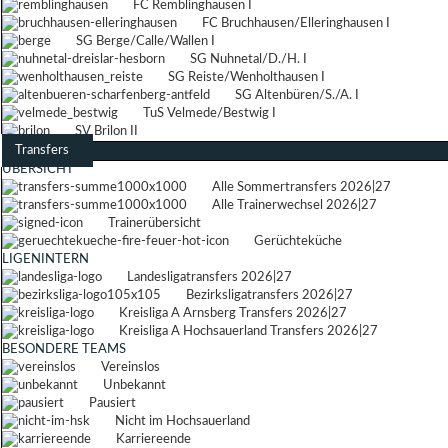
FC Remblinghausen I
FC Bruchhausen/Elleringhausen I
SG Berge/Calle/Wallen I
SG Nuhnetal/D./H. I
SG Reiste/Wenholthausen I
SG Altenbüren/S./A. I
TuS Velmede/Bestwig I
SV Brilon II
Transfers
ÜBERSICHT
Alle Sommertransfers 2026|27
Alle Trainerwechsel 2026|27
Trainerübersicht
Gerüchteküche
LIGENINTERN
Landesligatransfers 2026|27
Bezirksligatransfers 2026|27
Kreisliga A Arnsberg Transfers 2026|27
Kreisliga A Hochsauerland Transfers 2026|27
BESONDERE TEAMS
Vereinslos
Unbekannt
Pausiert
Nicht im Hochsauerland
Karriereende