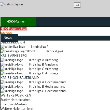
🌙
HSK-Männer
HSK-Frauenfußball
Menden
News
ÜBERKREISLICH
Landesliga 2
Bezirksliga 4
KREIS ARNSBERG
Kreisliga A Arnsberg
Kreisliga B Arnsberg
Kreisliga C Arnsberg
Kreisliga D Arnsberg
KREIS HOCHSAUERLAND
Kreisliga A Hochsauerland
Kreisliga B Hochsauerland
Kreisliga C Hochsauerland
WEITERE RUBRIKEN
Stadtmeisterschaften
Champion Masters
Weitere Hallenturniere