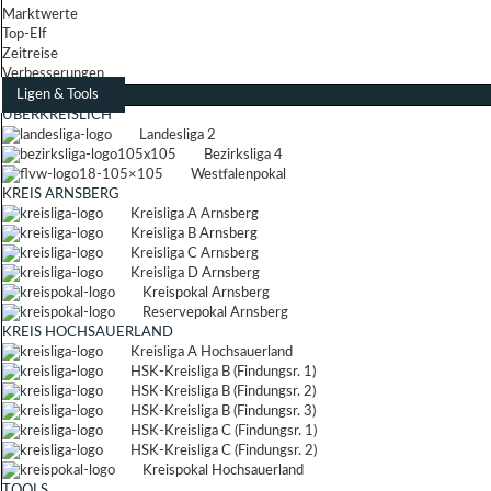
Marktwerte
Top-Elf
Zeitreise
Verbesserungen
Ligen & Tools
ÜBERKREISLICH
Landesliga 2
Bezirksliga 4
Westfalenpokal
KREIS ARNSBERG
Kreisliga A Arnsberg
Kreisliga B Arnsberg
Kreisliga C Arnsberg
Kreisliga D Arnsberg
Kreispokal Arnsberg
Reservepokal Arnsberg
KREIS HOCHSAUERLAND
Kreisliga A Hochsauerland
HSK-Kreisliga B (Findungsr. 1)
HSK-Kreisliga B (Findungsr. 2)
HSK-Kreisliga B (Findungsr. 3)
HSK-Kreisliga C (Findungsr. 1)
HSK-Kreisliga C (Findungsr. 2)
Kreispokal Hochsauerland
TOOLS