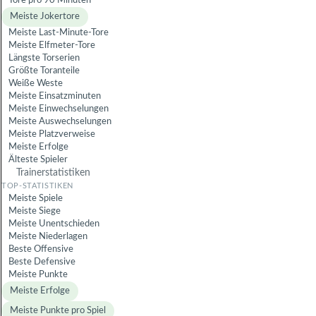
Tore pro 90 Minuten
Meiste Jokertore
Meiste Last-Minute-Tore
Meiste Elfmeter-Tore
Längste Torserien
Größte Toranteile
Weiße Weste
Meiste Einsatzminuten
Meiste Einwechselungen
Meiste Auswechselungen
Meiste Platzverweise
Meiste Erfolge
Älteste Spieler
Trainerstatistiken
Meiste Spiele
Meiste Siege
Meiste Unentschieden
Meiste Niederlagen
Beste Offensive
Beste Defensive
Meiste Punkte
Meiste Erfolge
Meiste Punkte pro Spiel