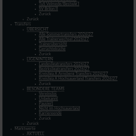
TuS Velmede/Bestwig I
SV Brilon II
Zurück
Zurück
Transfers
ÜBERSICHT
Alle Sommertransfers 2026|27
Alle Trainerwechsel 2026|27
Trainerübersicht
Gerüchteküche
Zurück
LIGENINTERN
Landesligatransfers 2026|27
Bezirksligatransfers 2026|27
Kreisliga A Arnsberg Transfers 2026|27
Kreisliga A Hochsauerland Transfers 2026|27
Zurück
BESONDERE TEAMS
Vereinslos
Unbekannt
Pausiert
Nicht im Hochsauerland
Karriereende
Zurück
Zurück
Marktwerte
AKTUELL