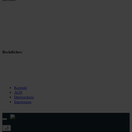
Spieltag
Spielerdatenbank
Transfers
Marktwerte
Statistiken
Gerüchte
Managerspiel
Rechtliches:
Kontakt
Nutzungsbedingungen
Datenschutz
Impressum
Kontakt
AGN
Datenschutz
Impressum
© 2013 - 2026 match-day.de | Die aktuellsten News des Sauerlandfußballs
🌙