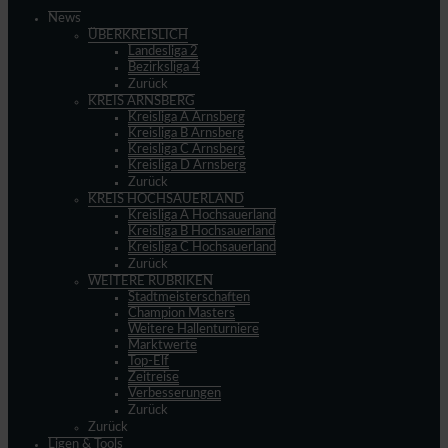
News
ÜBERKREISLICH
Landesliga 2
Bezirksliga 4
Zurück
KREIS ARNSBERG
Kreisliga A Arnsberg
Kreisliga B Arnsberg
Kreisliga C Arnsberg
Kreisliga D Arnsberg
Zurück
KREIS HOCHSAUERLAND
Kreisliga A Hochsauerland
Kreisliga B Hochsauerland
Kreisliga C Hochsauerland
Zurück
WEITERE RUBRIKEN
Stadtmeisterschaften
Champion Masters
Weitere Hallenturniere
Marktwerte
Top-Elf
Zeitreise
Verbesserungen
Zurück
Zurück
Ligen & Tools