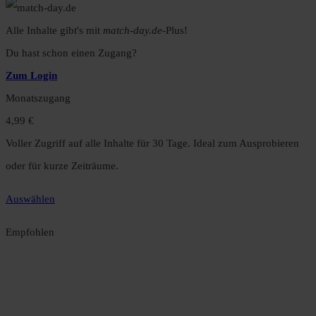
Alle Inhalte gibt's mit
match-day.de
-Plus!
Du hast schon einen Zugang?
Zum Login
Monatszugang
4,99 €
Voller Zugriff auf alle Inhalte für 30 Tage. Ideal zum Ausprobieren
oder für kurze Zeiträume.
Auswählen
Empfohlen
Jahreszugang
49,99 €
12 Monate unbegrenzter Zugriff auf alle Inhalte. Spare über 15 %