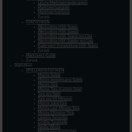
Letzte Marktwertänderungen
Marktwertsprünge
Marktwertverluste
Zurück
STATISTIKEN
Wertvollste HSK-Teams
Wertvollste HSK-Spieler
Wertvollste HSK-Teams pro Liga
Wertvollste HSK-Spieler pro Liga
Kaderwert-Entwicklung HSK-Teams
Zurück
Marktwert-Guide
Zurück
Statistiken
SPIELERSTATISTIKEN
Meiste Spiele
Meiste gemeinsame Spiele
Meiste Tore
Meiste Tore in einem Spiel
Tore pro Spiel
Tore pro 90 Minuten
Meiste Jokertore
Meiste Last-Minute-Tore
Meiste Elfmeter-Tore
Längste Torserien
Größte Toranteile
Weiße Weste
Meiste Einsatzminuten