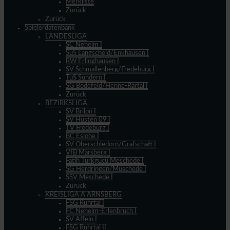
Merkliste
Zurück
Zurück
Spielerdatenbank
LANDESLIGA
SC Neheim I
SuS Langscheid/Enkhausen I
RW Erlinghausen I
SV Schmallenberg/Fredeburg I
TuS Sundern I
SG Bödefeld/Henne-Rartal I
Zurück
BEZIRKSLIGA
SV Brilon I
SV Hüsten 09 I
TV Fredeburg I
BC Eslohe I
SV Oberschledorn/Grafschaft I
VfB Marsberg I
Fatih Türkgücü Meschede I
SG Herdringen/Müschede I
SSV Meschede I
Zurück
KREISLIGA A ARNSBERG
FSG Ruhrtal I
FC Neheim-Erlenbruch I
SV Affeln I
FSG Ruhrtal II