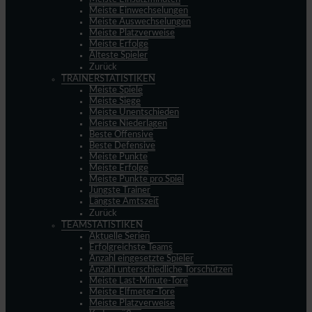
Meiste Einwechselungen
Meiste Auswechselungen
Meiste Platzverweise
Meiste Erfolge
Älteste Spieler
Zurück
TRAINERSTATISTIKEN
Meiste Spiele
Meiste Siege
Meiste Unentschieden
Meiste Niederlagen
Beste Offensive
Beste Defensive
Meiste Punkte
Meiste Erfolge
Meiste Punkte pro Spiel
Jüngste Trainer
Längste Amtszeit
Zurück
TEAMSTATISTIKEN
Aktuelle Serien
Erfolgreichste Teams
Anzahl eingesetzte Spieler
Anzahl unterschiedliche Torschützen
Meiste Last-Minute-Tore
Meiste Elfmeter-Tore
Meiste Platzverweise