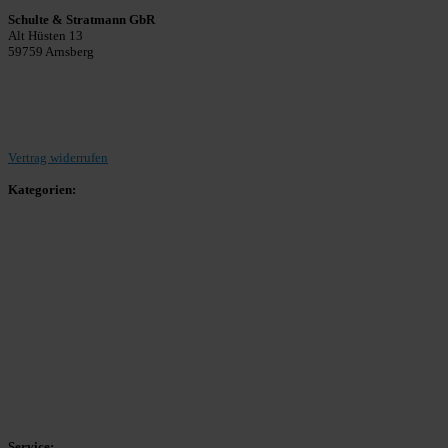
Schulte & Stratmann GbR
Alt Hüsten 13
59759 Arnsberg
Beitrag einreichen
Vertrag widerrufen
Kategorien:
Allgemein
Landesliga 2
Bezirksliga 4
Kreisliga A Arnsberg
Kreisliga A Hochsauerland
Kreisliga B Arnsberg
Kreisliga B Hochsauerland
Kreisliga C Arnsberg
HSK-Kreisliga C West
HSK-Kreisliga C Ost
Kreisliga D Arnsberg
Service: