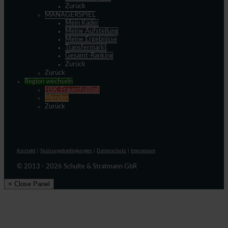
Zurück
MANAGERSPIEL
Mein Kader
Meine Aufstellung
Meine Ergebnisse
Transfermarkt
Gesamt-Ranking
Zurück
Zurück
Region wechseln
HSK-Frauenfußball
Menden
Zurück
Kontakt
|
Nutzungsbedingungen
|
Datenschutz
|
Impressum
© 2013 - 2026 Schulte & Stratmann GbR
× Close Panel