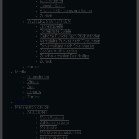
Kadergrößen
Jüngste Kader
Anzahl HSK-Teams pro Saison
Zurück
WEITERE STATISTIKEN
Jahrestabelle
Torreichste Spiele
Geholte Punkte nach Rückständen
Verspielte Punkte nach Führungen
Torverteilung nach Spielphasen
Größte Aufholjagden
Zuschauerzahlen Bezirksliga
Zurück
Zurück
Media
Fotogalerien
Videos
App
eSports
Zurück
Spieltag
Mein match-day.de
ACCOUNT
Mein Account
Zahlungshistorie
Merkliste
Marktwertschätzungen
Besuchte Spiele