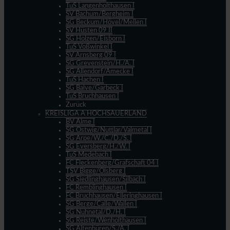
TuS Langenholthausen I
SV Bachum/Bergheim I
SG Beckum/Hövel/Mellen I
SV Hüsten 09 II
SG Holzen/Eisborn I
TuS Voßwinkel I
SV Arnsberg 09 I
SG Grevenstein/H./A. I
SG Allendorf/Amecke I
TuS Hachen I
SG Balve/Garbeck I
TuS Bruchhausen I
Zurück
KREISLIGA A HOCHSAUERLAND
BV Alme I
SG Ostwig/Nuttlar/Valmetal I
SG Arpe/W./C./D./S. I
SG Eversberg/H./W. I
TuS Medebach I
FC Fleckenberg/Grafschaft 04 I
TSV Bigge/Olsberg I
SG Siedlinghausen/Silbach I
FC Remblinghausen I
FC Bruchhausen/Elleringhausen I
SG Berge/Calle/Wallen I
SG Nuhnetal/D./H. I
SG Reiste/Wenholthausen I
SG Altenbüren/S./A. I