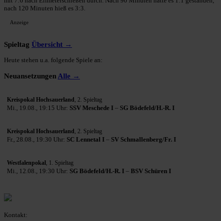
mit 7:6 nach Elfmeterschießen durch. Nach 90 Minuten hatte es 1:1 gestanden,
nach 120 Minuten hieß es 3:3.
Anzeige
Spieltag
Übersicht →
Heute stehen u.a. folgende Spiele an:
Neuansetzungen
Alle →
Kreispokal Hochsauerland
, 2. Spieltag
Mi., 19.08., 19:15 Uhr:
SSV Meschede I
–
SG Bödefeld/H.-R. I
Kreispokal Hochsauerland
, 2. Spieltag
Fr., 28.08., 19:30 Uhr:
SC Lennetal I
–
SV Schmallenberg/Fr. I
Westfalenpokal
, 1. Spieltag
Mi., 12.08., 19:30 Uhr:
SG Bödefeld/H.-R. I
–
BSV Schüren I
Kontakt: