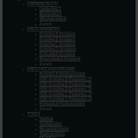
ÜBERKREISLICH
Landesliga 2
Bezirksliga 4
Westfalenpokal
Zurück
KREIS ARNSBERG
Kreisliga A Arnsberg
Kreisliga B Arnsberg
Kreisliga C Arnsberg
Kreisliga D Arnsberg
Kreispokal Arnsberg
Reservepokal Arnsberg
Zurück
KREIS HOCHSAUERLAND
Kreisliga A Hochsauerland
HSK-Kreisliga B (Findungsr. 1)
HSK-Kreisliga B (Findungsr. 2)
HSK-Kreisliga B (Findungsr. 3)
HSK-Kreisliga C (Findungsr. 1)
HSK-Kreisliga C (Findungsr. 2)
Kreispokal Hochsauerland
Zurück
TOOLS
Spieltag
Spielabsagen
Neuansetzungen
Teamvergleich