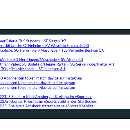
Galerie: TuS Sundern – SF Siegen 0:7
Galerie: SC Neheim – SV Westfalia Huckarde 2:0
Galerie: SG Herdringen/Müschede – TuS Velmede/Bestwig 1:0
Video: SG Herdringen/Müschede – SV Affeln 3:0
Video: SG Bödefeld/Henne-Rartal – SG Serkenrode/Fretter 4:1
ih Türkgücü Meschede – SF Hüingsen 3:1
00 Abonnenten folgen match-day.de auf Instagram
bonnenten folgen match-day.de auf Instagram
bonnenten folgen match-day.de auf Instagram
TuS Sundern führt Arnsberger Kreisliga im eSports an
Arnsberger Kreisliga im eSports steht in den Startlöchern
Fußballkreis Arnsberg startet eigene eSports Kreisliga