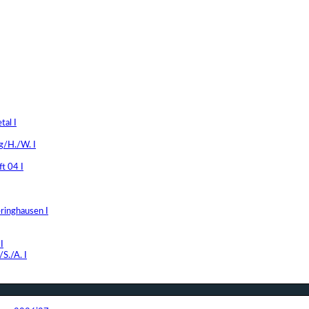
al I
g/H./W. I
t 04 I
ringhausen I
I
S./A. I