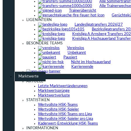
Alle Sommertrans
Alle Trainerwechs
Trainerübersicht
Gerüchtek
LIGENINTERN
Landesligatransfers 2026|27
Bezirksligatransfers 2
Kreisliga A Arnsberg Transfers 20
Kreisliga A Hochsauerland Transfe
BESONDERE TEAMS
Vereinslos
Unbekannt
Pausiert
Nicht im Hochsauerland
Karriereende
Marktwerte
AKTUELL
Letzte Marktwertänderungen
Marktwertsprünge
Marktwertverluste
STATISTIKEN
Wertvollste HSK-Teams
Wertvollste HSK-Spieler
Wertvollste HSK-Teams pro Liga
Wertvollste HSK-Spieler pro Liga
Kaderwert-Entwicklung HSK-Teams
INFORMATIONEN