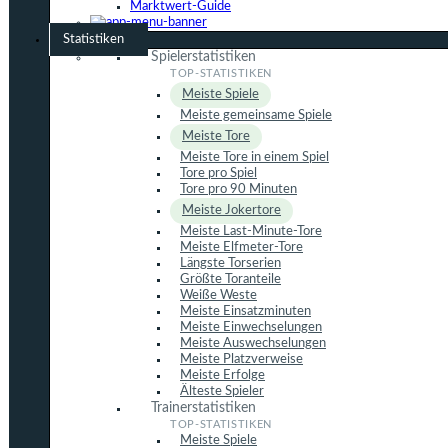
Marktwert-Guide
Statistiken
Spielerstatistiken
Meiste Spiele
Meiste gemeinsame Spiele
Meiste Tore
Meiste Tore in einem Spiel
Tore pro Spiel
Tore pro 90 Minuten
Meiste Jokertore
Meiste Last-Minute-Tore
Meiste Elfmeter-Tore
Längste Torserien
Größte Toranteile
Weiße Weste
Meiste Einsatzminuten
Meiste Einwechselungen
Meiste Auswechselungen
Meiste Platzverweise
Meiste Erfolge
Älteste Spieler
Trainerstatistiken
Meiste Spiele