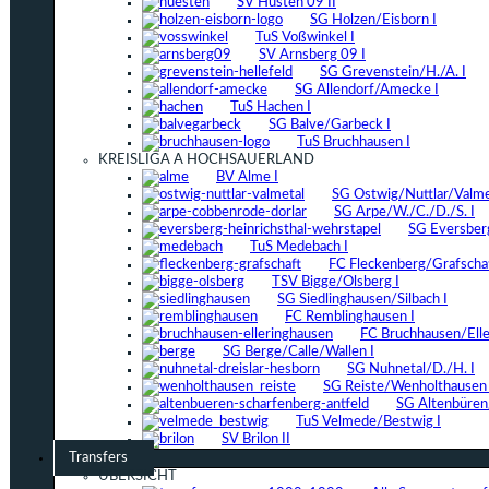
SV Hüsten 09 II
SG Holzen/Eisborn I
TuS Voßwinkel I
SV Arnsberg 09 I
SG Grevenstein/H./A. I
SG Allendorf/Amecke I
TuS Hachen I
SG Balve/Garbeck I
TuS Bruchhausen I
KREISLIGA A HOCHSAUERLAND
BV Alme I
SG Ostwig/Nuttlar/Valmet
SG Arpe/W./C./D./S. I
SG Eversber
TuS Medebach I
FC Fleckenberg/Grafschaf
TSV Bigge/Olsberg I
SG Siedlinghausen/Silbach I
FC Remblinghausen I
FC Bruchhausen/Elle
SG Berge/Calle/Wallen I
SG Nuhnetal/D./H. I
SG Reiste/Wenholthausen 
SG Altenbüren/
TuS Velmede/Bestwig I
SV Brilon II
Transfers
ÜBERSICHT