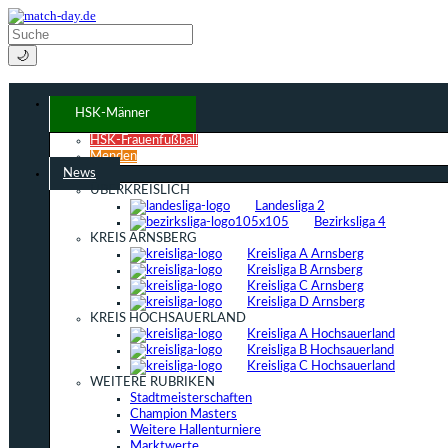
🌙
HSK-Männer
HSK-Frauenfußball
Menden
News
ÜBERKREISLICH
Landesliga 2
Bezirksliga 4
KREIS ARNSBERG
Kreisliga A Arnsberg
Kreisliga B Arnsberg
Kreisliga C Arnsberg
Kreisliga D Arnsberg
KREIS HOCHSAUERLAND
Kreisliga A Hochsauerland
Kreisliga B Hochsauerland
Kreisliga C Hochsauerland
WEITERE RUBRIKEN
Stadtmeisterschaften
Champion Masters
Weitere Hallenturniere
Marktwerte