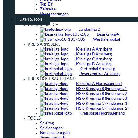
Top-Elf
Zeitreise
Verbesserungen
Ligen & Tools
ÜBERKREISLICH
Landesliga 2
Bezirksliga 4
Westfalenpokal
KREIS ARNSBERG
Kreisliga A Arnsberg
Kreisliga B Arnsberg
Kreisliga C Arnsberg
Kreisliga D Arnsberg
Kreispokal Arnsberg
Reservepokal Arnsberg
KREIS HOCHSAUERLAND
Kreisliga A Hochsauerland
HSK-Kreisliga B (Findungsr. 1)
HSK-Kreisliga B (Findungsr. 2)
HSK-Kreisliga B (Findungsr. 3)
HSK-Kreisliga C (Findungsr. 1)
HSK-Kreisliga C (Findungsr. 2)
Kreispokal Hochsauerland
TOOLS
Spieltag
Spielabsagen
Neuansetzungen