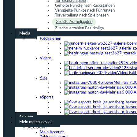
Torreichste Spiele
Geholte Punkte nach Rückständen
Verspielte Punkte nach Führungen
Torverteilung nach Spielphasen
Größte Aufholjagden
Zuschauerzahlen Bezirksliga
Media
Fotogalerien
Videos
Video: Fat
App
Mehr als 7.0
Mehr als 6.000 A
Mehr als 5.000 A
eSports
Spieltag
Mein match-day.de
ACCOUNT
Mein Account