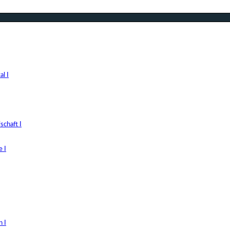
l I
chaft I
 I
 I