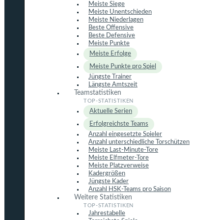
Meiste Siege
Meiste Unentschieden
Meiste Niederlagen
Beste Offensive
Beste Defensive
Meiste Punkte
Meiste Erfolge
Meiste Punkte pro Spiel
Jüngste Trainer
Längste Amtszeit
Teamstatistiken
Aktuelle Serien
Erfolgreichste Teams
Anzahl eingesetzte Spieler
Anzahl unterschiedliche Torschützen
Meiste Last-Minute-Tore
Meiste Elfmeter-Tore
Meiste Platzverweise
Kadergrößen
Jüngste Kader
Anzahl HSK-Teams pro Saison
Weitere Statistiken
Jahrestabelle