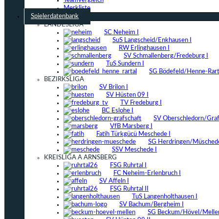
Teamvergleich
Merkliste
Spielerdatenbank
LANDESLIGA
SC Neheim I
SuS Langscheid/Enkhausen I
RW Erlinghausen I
SV Schmallenberg/Fredeburg I
TuS Sundern I
SG Bödefeld/Henne-Rarta
BEZIRKSLIGA
SV Brilon I
SV Hüsten 09 I
TV Fredeburg I
BC Eslohe I
SV Oberschledorn/Grafs
VfB Marsberg I
Fatih Türkgücü Meschede I
SG Herdringen/Müschede
SSV Meschede I
KREISLIGA A ARNSBERG
FSG Ruhrtal I
FC Neheim-Erlenbruch I
SV Affeln I
FSG Ruhrtal II
TuS Langenholthausen I
SV Bachum/Bergheim I
SG Beckum/Hövel/Mellen