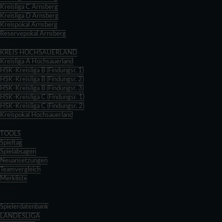
Kreisliga C Arnsberg
Kreisliga D Arnsberg
Kreispokal Arnsberg
Reservepokal Arnsberg
Zurück
KREIS HOCHSAUERLAND
Kreisliga A Hochsauerland
HSK-Kreisliga B (Findungsr. 1)
HSK-Kreisliga B (Findungsr. 2)
HSK-Kreisliga B (Findungsr. 3)
HSK-Kreisliga C (Findungsr. 1)
HSK-Kreisliga C (Findungsr. 2)
Kreispokal Hochsauerland
Zurück
TOOLS
Spieltag
Spielabsagen
Neuansetzungen
Teamvergleich
Merkliste
Zurück
Zurück
Spielerdatenbank
LANDESLIGA