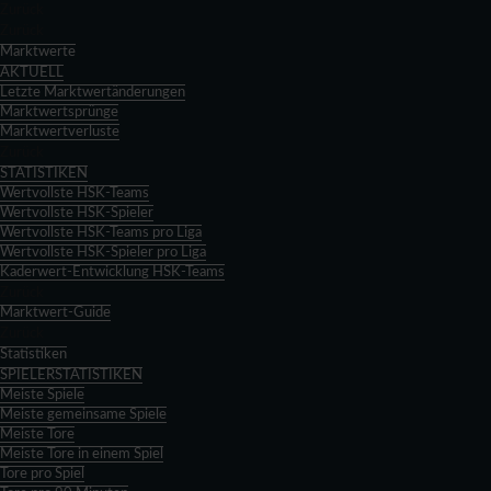
Zurück
Zurück
Marktwerte
AKTUELL
Letzte Marktwertänderungen
Marktwertsprünge
Marktwertverluste
Zurück
STATISTIKEN
Wertvollste HSK-Teams
Wertvollste HSK-Spieler
Wertvollste HSK-Teams pro Liga
Wertvollste HSK-Spieler pro Liga
Kaderwert-Entwicklung HSK-Teams
Zurück
Marktwert-Guide
Zurück
Statistiken
SPIELERSTATISTIKEN
Meiste Spiele
Meiste gemeinsame Spiele
Meiste Tore
Meiste Tore in einem Spiel
Tore pro Spiel