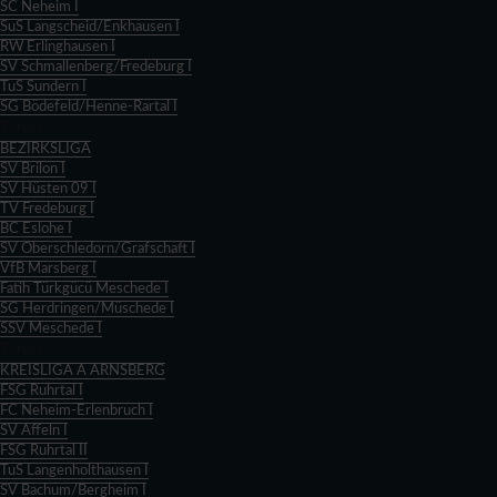
SC Neheim I
SuS Langscheid/Enkhausen I
RW Erlinghausen I
SV Schmallenberg/Fredeburg I
TuS Sundern I
SG Bödefeld/Henne-Rartal I
Zurück
BEZIRKSLIGA
SV Brilon I
SV Hüsten 09 I
TV Fredeburg I
BC Eslohe I
SV Oberschledorn/Grafschaft I
VfB Marsberg I
Fatih Türkgücü Meschede I
SG Herdringen/Müschede I
SSV Meschede I
Zurück
KREISLIGA A ARNSBERG
FSG Ruhrtal I
FC Neheim-Erlenbruch I
SV Affeln I
FSG Ruhrtal II
TuS Langenholthausen I
SV Bachum/Bergheim I