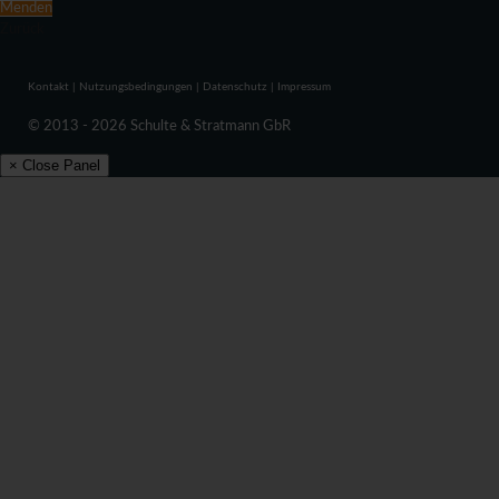
Menden
Zurück
Kontakt
|
Nutzungsbedingungen
|
Datenschutz
|
Impressum
© 2013 - 2026 Schulte & Stratmann GbR
× Close Panel