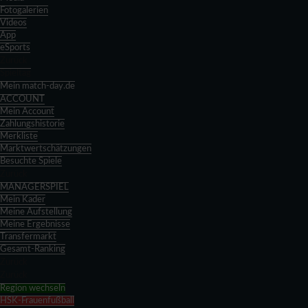
Fotogalerien
Videos
App
eSports
Zurück
Spieltag
Mein match-day.de
ACCOUNT
Mein Account
Zahlungshistorie
Merkliste
Marktwertschätzungen
Besuchte Spiele
Zurück
MANAGERSPIEL
Mein Kader
Meine Aufstellung
Meine Ergebnisse
Transfermarkt
Gesamt-Ranking
Zurück
Zurück
Region wechseln
HSK-Frauenfußball