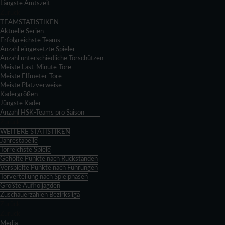
Längste Amtszeit
Zurück
TEAMSTATISTIKEN
Aktuelle Serien
Erfolgreichste Teams
Anzahl eingesetzte Spieler
Anzahl unterschiedliche Torschützen
Meiste Last-Minute-Tore
Meiste Elfmeter-Tore
Meiste Platzverweise
Kadergrößen
Jüngste Kader
Anzahl HSK-Teams pro Saison
Zurück
WEITERE STATISTIKEN
Jahrestabelle
Torreichste Spiele
Geholte Punkte nach Rückständen
Verspielte Punkte nach Führungen
Torverteilung nach Spielphasen
Größte Aufholjagden
Zuschauerzahlen Bezirksliga
Zurück
Zurück
Media