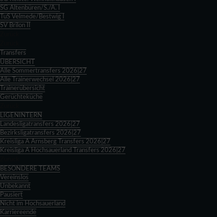
SG Altenbüren/S./A. I
TuS Velmede/Bestwig I
SV Brilon II
Zurück
Zurück
Transfers
ÜBERSICHT
Alle Sommertransfers 2026|27
Alle Trainerwechsel 2026|27
Trainerübersicht
Gerüchteküche
Zurück
LIGENINTERN
Landesligatransfers 2026|27
Bezirksligatransfers 2026|27
Kreisliga A Arnsberg Transfers 2026|27
Kreisliga A Hochsauerland Transfers 2026|27
Zurück
BESONDERE TEAMS
Vereinslos
Unbekannt
Pausiert
Nicht im Hochsauerland
Karriereende