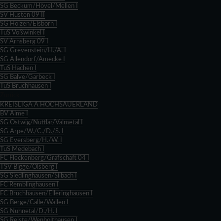
SG Beckum/Hövel/Mellen I
SV Hüsten 09 II
SG Holzen/Eisborn I
TuS Voßwinkel I
SV Arnsberg 09 I
SG Grevenstein/H./A. I
SG Allendorf/Amecke I
TuS Hachen I
SG Balve/Garbeck I
TuS Bruchhausen I
Zurück
KREISLIGA A HOCHSAUERLAND
BV Alme I
SG Ostwig/Nuttlar/Valmetal I
SG Arpe/W./C./D./S. I
SG Eversberg/H./W. I
TuS Medebach I
FC Fleckenberg/Grafschaft 04 I
TSV Bigge/Olsberg I
SG Siedlinghausen/Silbach I
FC Remblinghausen I
FC Bruchhausen/Elleringhausen I
SG Berge/Calle/Wallen I
SG Nuhnetal/D./H. I
SG Reiste/Wenholthausen I