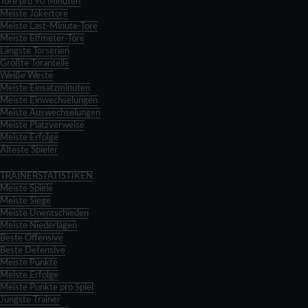
Tore pro 90 Minuten
Meiste Jokertore
Meiste Last-Minute-Tore
Meiste Elfmeter-Tore
Längste Torserien
Größte Toranteile
Weiße Weste
Meiste Einsatzminuten
Meiste Einwechselungen
Meiste Auswechselungen
Meiste Platzverweise
Meiste Erfolge
Älteste Spieler
Zurück
TRAINERSTATISTIKEN
Meiste Spiele
Meiste Siege
Meiste Unentschieden
Meiste Niederlagen
Beste Offensive
Beste Defensive
Meiste Punkte
Meiste Erfolge
Meiste Punkte pro Spiel
Jüngste Trainer