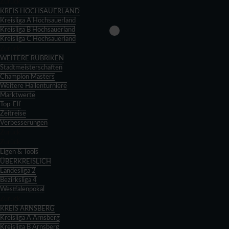
Zurück
KREIS HOCHSAUERLAND
Kreisliga A Hochsauerland
Kreisliga B Hochsauerland
Kreisliga C Hochsauerland
Zurück
WEITERE RUBRIKEN
Stadtmeisterschaften
Champion Masters
Weitere Hallenturniere
Marktwerte
Top-Elf
Zeitreise
Verbesserungen
Zurück
Zurück
Ligen & Tools
ÜBERKREISLICH
Landesliga 2
Bezirksliga 4
Westfalenpokal
Zurück
KREIS ARNSBERG
Kreisliga A Arnsberg
Kreisliga B Arnsberg