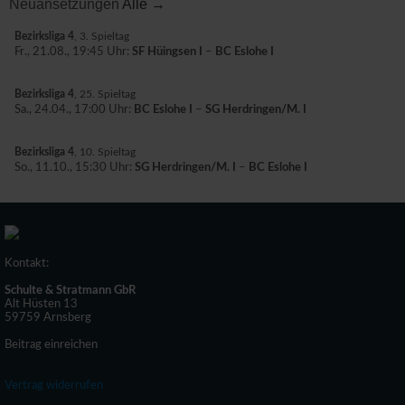
Neuansetzungen
Alle →
Bezirksliga 4
, 3. Spieltag
Fr., 21.08., 19:45 Uhr:
SF Hüingsen I
–
BC Eslohe I
Bezirksliga 4
, 25. Spieltag
Sa., 24.04., 17:00 Uhr:
BC Eslohe I
–
SG Herdringen/M. I
Bezirksliga 4
, 10. Spieltag
So., 11.10., 15:30 Uhr:
SG Herdringen/M. I
–
BC Eslohe I
Kontakt:
Schulte & Stratmann GbR
Alt Hüsten 13
59759 Arnsberg
Beitrag einreichen
Vertrag widerrufen