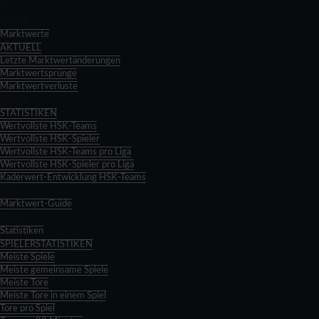
Zurück
Zurück
Marktwerte
AKTUELL
Letzte Marktwertänderungen
Marktwertsprünge
Marktwertverluste
Zurück
STATISTIKEN
Wertvollste HSK-Teams
Wertvollste HSK-Spieler
Wertvollste HSK-Teams pro Liga
Wertvollste HSK-Spieler pro Liga
Kaderwert-Entwicklung HSK-Teams
Zurück
Marktwert-Guide
Zurück
Statistiken
SPIELERSTATISTIKEN
Meiste Spiele
Meiste gemeinsame Spiele
Meiste Tore
Meiste Tore in einem Spiel
Tore pro Spiel