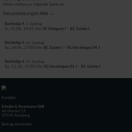
Heute stehen u.a. folgende Spiele an:
Neuansetzungen
Alle →
Bezirksliga 4
, 3. Spieltag
Fr., 21.08., 19:45 Uhr:
SF Hüingsen I
–
BC Eslohe I
Bezirksliga 4
, 25. Spieltag
Sa., 24.04., 17:00 Uhr:
BC Eslohe I
–
SG Herdringen/M. I
Bezirksliga 4
, 10. Spieltag
So., 11.10., 15:30 Uhr:
SG Herdringen/M. I
–
BC Eslohe I
Kontakt:
Schulte & Stratmann GbR
Alt Hüsten 13
59759 Arnsberg
Beitrag einreichen