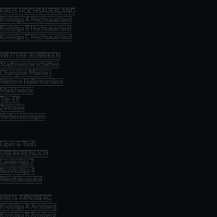
Zurück
KREIS HOCHSAUERLAND
Kreisliga A Hochsauerland
Kreisliga B Hochsauerland
Kreisliga C Hochsauerland
Zurück
WEITERE RUBRIKEN
Stadtmeisterschaften
Champion Masters
Weitere Hallenturniere
Marktwerte
Top-Elf
Zeitreise
Verbesserungen
Zurück
Zurück
Ligen & Tools
ÜBERKREISLICH
Landesliga 2
Bezirksliga 4
Westfalenpokal
Zurück
KREIS ARNSBERG
Kreisliga A Arnsberg
Kreisliga B Arnsberg