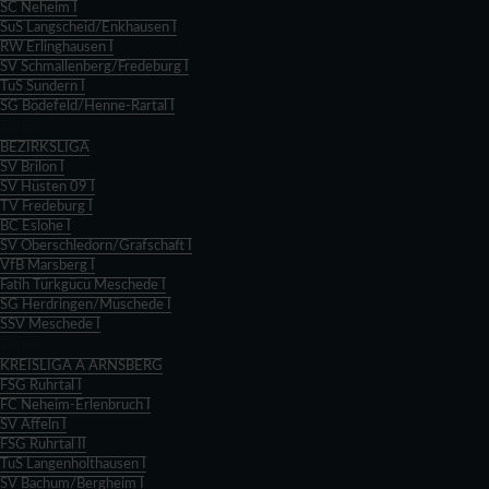
SC Neheim I
SuS Langscheid/Enkhausen I
RW Erlinghausen I
SV Schmallenberg/Fredeburg I
TuS Sundern I
SG Bödefeld/Henne-Rartal I
Zurück
BEZIRKSLIGA
SV Brilon I
SV Hüsten 09 I
TV Fredeburg I
BC Eslohe I
SV Oberschledorn/Grafschaft I
VfB Marsberg I
Fatih Türkgücü Meschede I
SG Herdringen/Müschede I
SSV Meschede I
Zurück
KREISLIGA A ARNSBERG
FSG Ruhrtal I
FC Neheim-Erlenbruch I
SV Affeln I
FSG Ruhrtal II
TuS Langenholthausen I
SV Bachum/Bergheim I