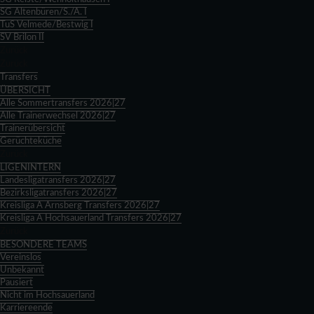
SG Altenbüren/S./A. I
TuS Velmede/Bestwig I
SV Brilon II
Zurück
Zurück
Transfers
ÜBERSICHT
Alle Sommertransfers 2026|27
Alle Trainerwechsel 2026|27
Trainerübersicht
Gerüchteküche
Zurück
LIGENINTERN
Landesligatransfers 2026|27
Bezirksligatransfers 2026|27
Kreisliga A Arnsberg Transfers 2026|27
Kreisliga A Hochsauerland Transfers 2026|27
Zurück
BESONDERE TEAMS
Vereinslos
Unbekannt
Pausiert
Nicht im Hochsauerland
Karriereende