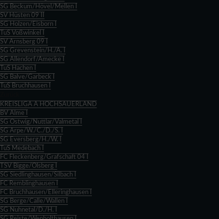
SG Beckum/Hövel/Mellen I
SV Hüsten 09 II
SG Holzen/Eisborn I
TuS Voßwinkel I
SV Arnsberg 09 I
SG Grevenstein/H./A. I
SG Allendorf/Amecke I
TuS Hachen I
SG Balve/Garbeck I
TuS Bruchhausen I
Zurück
KREISLIGA A HOCHSAUERLAND
BV Alme I
SG Ostwig/Nuttlar/Valmetal I
SG Arpe/W./C./D./S. I
SG Eversberg/H./W. I
TuS Medebach I
FC Fleckenberg/Grafschaft 04 I
TSV Bigge/Olsberg I
SG Siedlinghausen/Silbach I
FC Remblinghausen I
FC Bruchhausen/Elleringhausen I
SG Berge/Calle/Wallen I
SG Nuhnetal/D./H. I
SG Reiste/Wenholthausen I