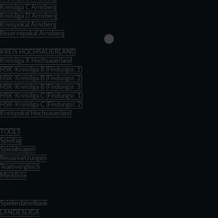
Kreisliga C Arnsberg
Kreisliga D Arnsberg
Kreispokal Arnsberg
Reservepokal Arnsberg
Zurück
KREIS HOCHSAUERLAND
Kreisliga A Hochsauerland
HSK-Kreisliga B (Findungsr. 1)
HSK-Kreisliga B (Findungsr. 2)
HSK-Kreisliga B (Findungsr. 3)
HSK-Kreisliga C (Findungsr. 1)
HSK-Kreisliga C (Findungsr. 2)
Kreispokal Hochsauerland
Zurück
TOOLS
Spieltag
Spielabsagen
Neuansetzungen
Teamvergleich
Merkliste
Zurück
Zurück
Spielerdatenbank
LANDESLIGA