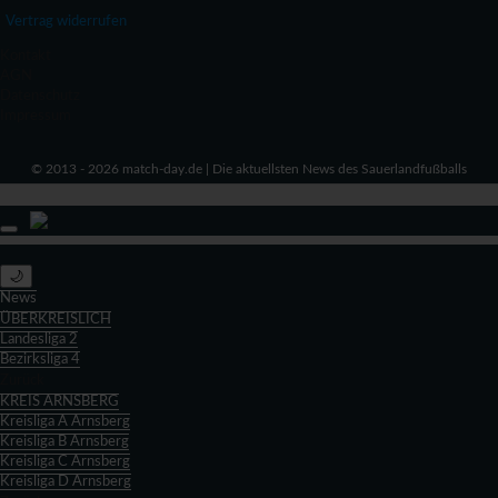
Vertrag widerrufen
Kontakt
AGN
Datenschutz
Impressum
© 2013 - 2026 match-day.de | Die aktuellsten News des Sauerlandfußballs
🌙
News
ÜBERKREISLICH
Landesliga 2
Bezirksliga 4
Zurück
KREIS ARNSBERG
Kreisliga A Arnsberg
Kreisliga B Arnsberg
Kreisliga C Arnsberg
Kreisliga D Arnsberg