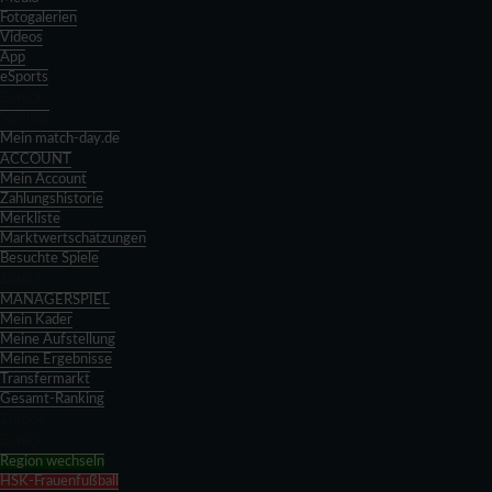
Fotogalerien
Videos
App
eSports
Zurück
Spieltag
Mein match-day.de
ACCOUNT
Mein Account
Zahlungshistorie
Merkliste
Marktwertschätzungen
Besuchte Spiele
Zurück
MANAGERSPIEL
Mein Kader
Meine Aufstellung
Meine Ergebnisse
Transfermarkt
Gesamt-Ranking
Zurück
Zurück
Region wechseln
HSK-Frauenfußball