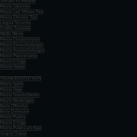
Tore pro 90 Minuten
Meiste Jokertore
Meiste Last-Minute-Tore
Meiste Elfmeter-Tore
Längste Torserien
Größte Toranteile
Weiße Weste
Meiste Einsatzminuten
Meiste Einwechselungen
Meiste Auswechselungen
Meiste Platzverweise
Meiste Erfolge
Älteste Spieler
Zurück
TRAINERSTATISTIKEN
Meiste Spiele
Meiste Siege
Meiste Unentschieden
Meiste Niederlagen
Beste Offensive
Beste Defensive
Meiste Punkte
Meiste Erfolge
Meiste Punkte pro Spiel
Jüngste Trainer