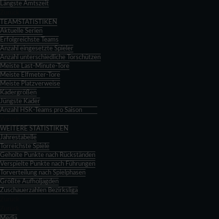
Längste Amtszeit
Zurück
TEAMSTATISTIKEN
Aktuelle Serien
Erfolgreichste Teams
Anzahl eingesetzte Spieler
Anzahl unterschiedliche Torschützen
Meiste Last-Minute-Tore
Meiste Elfmeter-Tore
Meiste Platzverweise
Kadergrößen
Jüngste Kader
Anzahl HSK-Teams pro Saison
Zurück
WEITERE STATISTIKEN
Jahrestabelle
Torreichste Spiele
Geholte Punkte nach Rückständen
Verspielte Punkte nach Führungen
Torverteilung nach Spielphasen
Größte Aufholjagden
Zuschauerzahlen Bezirksliga
Zurück
Zurück
Media