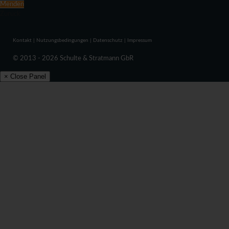
Menden
Zurück
Kontakt
|
Nutzungsbedingungen
|
Datenschutz
|
Impressum
© 2013 - 2026 Schulte & Stratmann GbR
× Close Panel