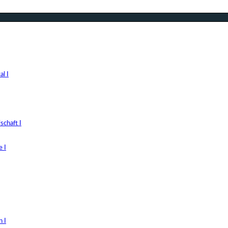
l I
chaft I
 I
 I