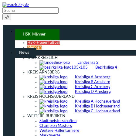
🌙
HSK-Männer
HSK-Frauenfußball
Menden
News
ÜBERKREISLICH
Landesliga 2
Bezirksliga 4
KREIS ARNSBERG
Kreisliga A Arnsberg
Kreisliga B Arnsberg
Kreisliga C Arnsberg
Kreisliga D Arnsberg
KREIS HOCHSAUERLAND
Kreisliga A Hochsauerland
Kreisliga B Hochsauerland
Kreisliga C Hochsauerland
WEITERE RUBRIKEN
Stadtmeisterschaften
Champion Masters
Weitere Hallenturniere
Marktwerte