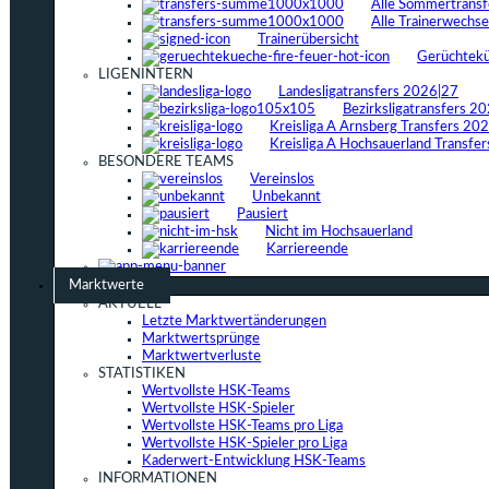
Alle Sommertrans
Alle Trainerwechs
Trainerübersicht
Gerüchtek
LIGENINTERN
Landesligatransfers 2026|27
Bezirksligatransfers 2
Kreisliga A Arnsberg Transfers 20
Kreisliga A Hochsauerland Transfe
BESONDERE TEAMS
Vereinslos
Unbekannt
Pausiert
Nicht im Hochsauerland
Karriereende
Marktwerte
AKTUELL
Letzte Marktwertänderungen
Marktwertsprünge
Marktwertverluste
STATISTIKEN
Wertvollste HSK-Teams
Wertvollste HSK-Spieler
Wertvollste HSK-Teams pro Liga
Wertvollste HSK-Spieler pro Liga
Kaderwert-Entwicklung HSK-Teams
INFORMATIONEN