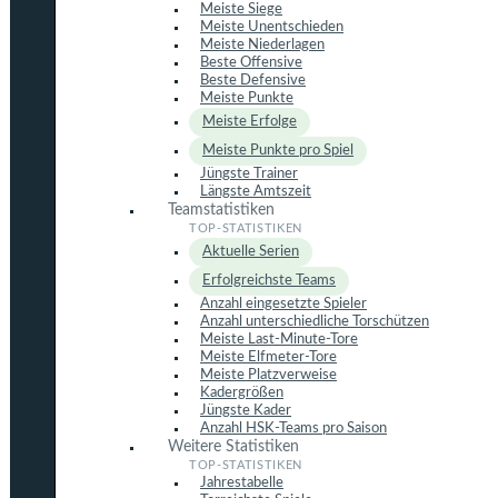
Meiste Siege
Meiste Unentschieden
Meiste Niederlagen
Beste Offensive
Beste Defensive
Meiste Punkte
Meiste Erfolge
Meiste Punkte pro Spiel
Jüngste Trainer
Längste Amtszeit
Teamstatistiken
Aktuelle Serien
Erfolgreichste Teams
Anzahl eingesetzte Spieler
Anzahl unterschiedliche Torschützen
Meiste Last-Minute-Tore
Meiste Elfmeter-Tore
Meiste Platzverweise
Kadergrößen
Jüngste Kader
Anzahl HSK-Teams pro Saison
Weitere Statistiken
Jahrestabelle