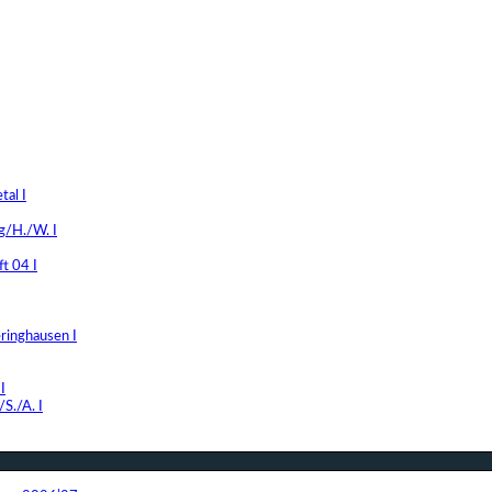
al I
g/H./W. I
t 04 I
ringhausen I
I
S./A. I