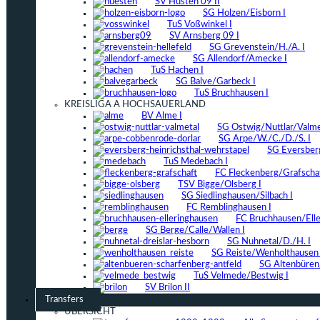
SV Hüsten 09 II
SG Holzen/Eisborn I
TuS Voßwinkel I
SV Arnsberg 09 I
SG Grevenstein/H./A. I
SG Allendorf/Amecke I
TuS Hachen I
SG Balve/Garbeck I
TuS Bruchhausen I
KREISLIGA A HOCHSAUERLAND
BV Alme I
SG Ostwig/Nuttlar/Valmet
SG Arpe/W./C./D./S. I
SG Eversber
TuS Medebach I
FC Fleckenberg/Grafschaf
TSV Bigge/Olsberg I
SG Siedlinghausen/Silbach I
FC Remblinghausen I
FC Bruchhausen/Elle
SG Berge/Calle/Wallen I
SG Nuhnetal/D./H. I
SG Reiste/Wenholthausen 
SG Altenbüren/
TuS Velmede/Bestwig I
SV Brilon II
Transfers
ÜBERSICHT