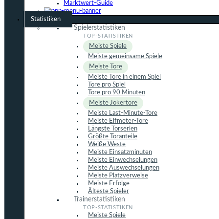
Marktwert-Guide
Statistiken
Spielerstatistiken
Meiste Spiele
Meiste gemeinsame Spiele
Meiste Tore
Meiste Tore in einem Spiel
Tore pro Spiel
Tore pro 90 Minuten
Meiste Jokertore
Meiste Last-Minute-Tore
Meiste Elfmeter-Tore
Längste Torserien
Größte Toranteile
Weiße Weste
Meiste Einsatzminuten
Meiste Einwechselungen
Meiste Auswechselungen
Meiste Platzverweise
Meiste Erfolge
Älteste Spieler
Trainerstatistiken
Meiste Spiele