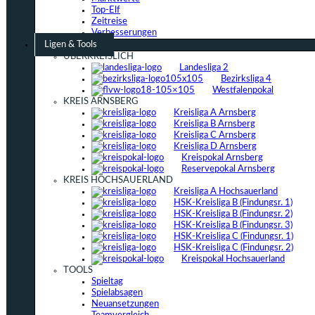
Top-Elf
Zeitreise
Verbesserungen
Ligen & Tools
ÜBERKREISLICH
Landesliga 2
Bezirksliga 4
Westfalenpokal
KREIS ARNSBERG
Kreisliga A Arnsberg
Kreisliga B Arnsberg
Kreisliga C Arnsberg
Kreisliga D Arnsberg
Kreispokal Arnsberg
Reservepokal Arnsberg
KREIS HOCHSAUERLAND
Kreisliga A Hochsauerland
HSK-Kreisliga B (Findungsr. 1)
HSK-Kreisliga B (Findungsr. 2)
HSK-Kreisliga B (Findungsr. 3)
HSK-Kreisliga C (Findungsr. 1)
HSK-Kreisliga C (Findungsr. 2)
Kreispokal Hochsauerland
TOOLS
Spieltag
Spielabsagen
Neuansetzungen