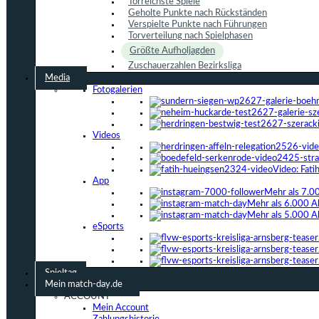
Torreichste Spiele
Geholte Punkte nach Rückständen
Verspielte Punkte nach Führungen
Torverteilung nach Spielphasen
Größte Aufholjagden
Zuschauerzahlen Bezirksliga
Media
Fotogalerien
Videos
Video: Fat
App
Mehr als 7.0
Mehr als 6.000 A
Mehr als 5.000 A
eSports
Spieltag
Mein match-day.de
ACCOUNT
Mein Account