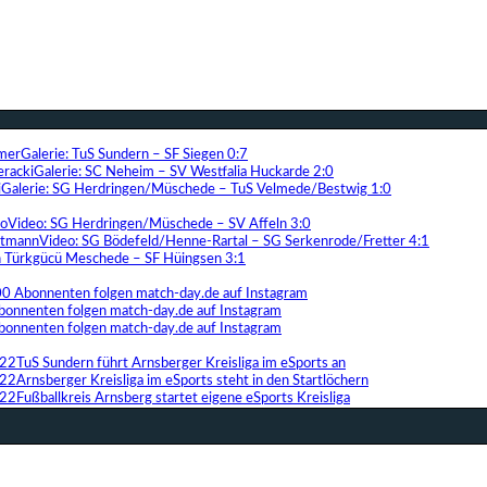
Galerie: TuS Sundern – SF Siegen 0:7
Galerie: SC Neheim – SV Westfalia Huckarde 2:0
Galerie: SG Herdringen/Müschede – TuS Velmede/Bestwig 1:0
Video: SG Herdringen/Müschede – SV Affeln 3:0
Video: SG Bödefeld/Henne-Rartal – SG Serkenrode/Fretter 4:1
ih Türkgücü Meschede – SF Hüingsen 3:1
00 Abonnenten folgen match-day.de auf Instagram
bonnenten folgen match-day.de auf Instagram
bonnenten folgen match-day.de auf Instagram
TuS Sundern führt Arnsberger Kreisliga im eSports an
Arnsberger Kreisliga im eSports steht in den Startlöchern
Fußballkreis Arnsberg startet eigene eSports Kreisliga