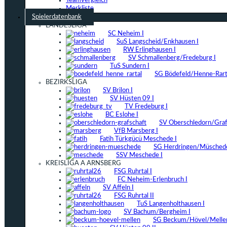
Teamvergleich
Merkliste
Spielerdatenbank
LANDESLIGA
SC Neheim I
SuS Langscheid/Enkhausen I
RW Erlinghausen I
SV Schmallenberg/Fredeburg I
TuS Sundern I
SG Bödefeld/Henne-Rarta
BEZIRKSLIGA
SV Brilon I
SV Hüsten 09 I
TV Fredeburg I
BC Eslohe I
SV Oberschledorn/Grafs
VfB Marsberg I
Fatih Türkgücü Meschede I
SG Herdringen/Müschede
SSV Meschede I
KREISLIGA A ARNSBERG
FSG Ruhrtal I
FC Neheim-Erlenbruch I
SV Affeln I
FSG Ruhrtal II
TuS Langenholthausen I
SV Bachum/Bergheim I
SG Beckum/Hövel/Mellen