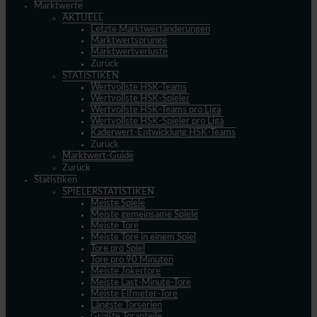
Marktwerte
AKTUELL
Letzte Marktwertänderungen
Marktwertsprünge
Marktwertverluste
Zurück
STATISTIKEN
Wertvollste HSK-Teams
Wertvollste HSK-Spieler
Wertvollste HSK-Teams pro Liga
Wertvollste HSK-Spieler pro Liga
Kaderwert-Entwicklung HSK-Teams
Zurück
Marktwert-Guide
Zurück
Statistiken
SPIELERSTATISTIKEN
Meiste Spiele
Meiste gemeinsame Spiele
Meiste Tore
Meiste Tore in einem Spiel
Tore pro Spiel
Tore pro 90 Minuten
Meiste Jokertore
Meiste Last-Minute-Tore
Meiste Elfmeter-Tore
Längste Torserien
Größte Toranteile