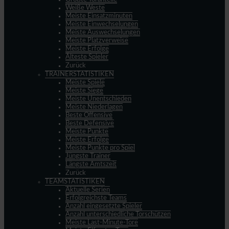
Weiße Weste
Meiste Einsatzminuten
Meiste Einwechselungen
Meiste Auswechselungen
Meiste Platzverweise
Meiste Erfolge
Älteste Spieler
Zurück
TRAINERSTATISTIKEN
Meiste Spiele
Meiste Siege
Meiste Unentschieden
Meiste Niederlagen
Beste Offensive
Beste Defensive
Meiste Punkte
Meiste Erfolge
Meiste Punkte pro Spiel
Jüngste Trainer
Längste Amtszeit
Zurück
TEAMSTATISTIKEN
Aktuelle Serien
Erfolgreichste Teams
Anzahl eingesetzte Spieler
Anzahl unterschiedliche Torschützen
Meiste Last-Minute-Tore