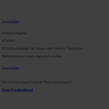
12 Monate unbegrenzter Zugriff auf alle Inhalte. Spare über 15 %
gegenüber dem Monatsabo.
Auswählen
Gruppenzugang
476,00 €
10 Jahreszugänge für Teams oder Vereine. Enthaltene
Mehrwertsteuer kann abgesetzt werden.
Auswählen
Du möchtest
match-day.de
-Plus verschenken?
Zum Geschenkkauf