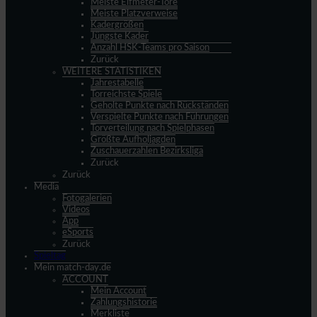
Meiste Elfmeter-Tore
Meiste Platzverweise
Kadergrößen
Jüngste Kader
Anzahl HSK-Teams pro Saison
Zurück
WEITERE STATISTIKEN
Jahrestabelle
Torreichste Spiele
Geholte Punkte nach Rückständen
Verspielte Punkte nach Führungen
Torverteilung nach Spielphasen
Größte Aufholjagden
Zuschauerzahlen Bezirksliga
Zurück
Zurück
Media
Fotogalerien
Videos
App
eSports
Zurück
Spieltag
Mein match-day.de
ACCOUNT
Mein Account
Zahlungshistorie
Merkliste