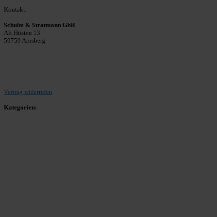
Kontakt:
Schulte & Stratmann GbR
Alt Hüsten 13
59759 Arnsberg
Beitrag einreichen
Vertrag widerrufen
Kategorien:
Allgemein
Landesliga 2
Bezirksliga 4
Kreisliga A Arnsberg
Kreisliga A Hochsauerland
Kreisliga B Arnsberg
Kreisliga B Hochsauerland
Kreisliga C Arnsberg
HSK-Kreisliga C West
HSK-Kreisliga C Ost
Kreisliga D Arnsberg