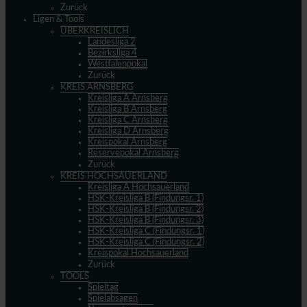
Zurück
Ligen & Tools
ÜBERKREISLICH
Landesliga 2
Bezirksliga 4
Westfalenpokal
Zurück
KREIS ARNSBERG
Kreisliga A Arnsberg
Kreisliga B Arnsberg
Kreisliga C Arnsberg
Kreisliga D Arnsberg
Kreispokal Arnsberg
Reservepokal Arnsberg
Zurück
KREIS HOCHSAUERLAND
Kreisliga A Hochsauerland
HSK-Kreisliga B (Findungsr. 1)
HSK-Kreisliga B (Findungsr. 2)
HSK-Kreisliga B (Findungsr. 3)
HSK-Kreisliga C (Findungsr. 1)
HSK-Kreisliga C (Findungsr. 2)
Kreispokal Hochsauerland
Zurück
TOOLS
Spieltag
Spielabsagen