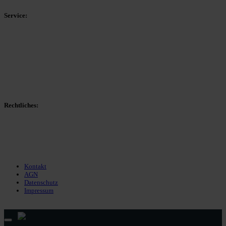
Service:
Spieltag
Spielerdatenbank
Transfers
Marktwerte
Statistiken
Gerüchte
Managerspiel
Rechtliches:
Kontakt
Nutzungsbedingungen
Datenschutz
Impressum
Kontakt
AGN
Datenschutz
Impressum
© 2013 - 2026 match-day.de | Die aktuellsten News des Sauerlandfußballs