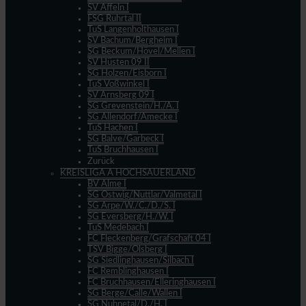
SV Affeln I
FSG Ruhrtal II
TuS Langenholthausen I
SV Bachum/Bergheim I
SG Beckum/Hövel/Mellen I
SV Hüsten 09 II
SG Holzen/Eisborn I
TuS Voßwinkel I
SV Arnsberg 09 I
SG Grevenstein/H./A. I
SG Allendorf/Amecke I
TuS Hachen I
SG Balve/Garbeck I
TuS Bruchhausen I
Zurück
KREISLIGA A HOCHSAUERLAND
BV Alme I
SG Ostwig/Nuttlar/Valmetal I
SG Arpe/W./C./D./S. I
SG Eversberg/H./W. I
TuS Medebach I
FC Fleckenberg/Grafschaft 04 I
TSV Bigge/Olsberg I
SG Siedlinghausen/Silbach I
FC Remblinghausen I
FC Bruchhausen/Elleringhausen I
SG Berge/Calle/Wallen I
SG Nuhnetal/D./H. I