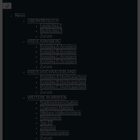
🌙
News
ÜBERKREISLICH
Landesliga 2
Bezirksliga 4
Zurück
KREIS ARNSBERG
Kreisliga A Arnsberg
Kreisliga B Arnsberg
Kreisliga C Arnsberg
Kreisliga D Arnsberg
Zurück
KREIS HOCHSAUERLAND
Kreisliga A Hochsauerland
Kreisliga B Hochsauerland
Kreisliga C Hochsauerland
Zurück
WEITERE RUBRIKEN
Stadtmeisterschaften
Champion Masters
Weitere Hallenturniere
Marktwerte
Top-Elf
Zeitreise
Verbesserungen
Zurück