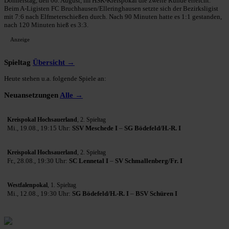
Donnerstag, den 06. August, im HSK-Kreispokal die zweite Runde erreicht.
Beim A-Ligisten FC Bruchhausen/Elleringhausen setzte sich der Bezirksligist
mit 7:6 nach Elfmeterschießen durch. Nach 90 Minuten hatte es 1:1 gestanden,
nach 120 Minuten hieß es 3:3.
Anzeige
Spieltag
Übersicht →
Heute stehen u.a. folgende Spiele an:
Neuansetzungen
Alle →
Kreispokal Hochsauerland
, 2. Spieltag
Mi., 19.08., 19:15 Uhr:
SSV Meschede I
–
SG Bödefeld/H.-R. I
Kreispokal Hochsauerland
, 2. Spieltag
Fr., 28.08., 19:30 Uhr:
SC Lennetal I
–
SV Schmallenberg/Fr. I
Westfalenpokal
, 1. Spieltag
Mi., 12.08., 19:30 Uhr:
SG Bödefeld/H.-R. I
–
BSV Schüren I