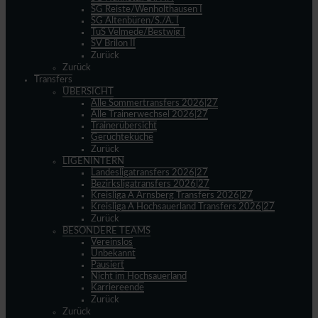
SG Reiste/Wenholthausen I
SG Altenbüren/S./A. I
TuS Velmede/Bestwig I
SV Brilon II
Zurück
Zurück
Transfers
ÜBERSICHT
Alle Sommertransfers 2026|27
Alle Trainerwechsel 2026|27
Trainerübersicht
Gerüchteküche
Zurück
LIGENINTERN
Landesligatransfers 2026|27
Bezirksligatransfers 2026|27
Kreisliga A Arnsberg Transfers 2026|27
Kreisliga A Hochsauerland Transfers 2026|27
Zurück
BESONDERE TEAMS
Vereinslos
Unbekannt
Pausiert
Nicht im Hochsauerland
Karriereende
Zurück
Zurück