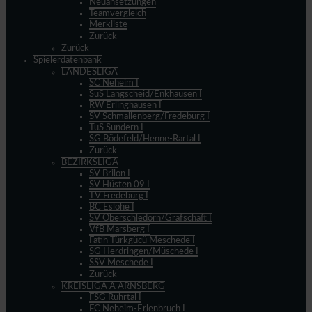
Neuansetzungen
Teamvergleich
Merkliste
Zurück
Zurück
Spielerdatenbank
LANDESLIGA
SC Neheim I
SuS Langscheid/Enkhausen I
RW Erlinghausen I
SV Schmallenberg/Fredeburg I
TuS Sundern I
SG Bödefeld/Henne-Rartal I
Zurück
BEZIRKSLIGA
SV Brilon I
SV Hüsten 09 I
TV Fredeburg I
BC Eslohe I
SV Oberschledorn/Grafschaft I
VfB Marsberg I
Fatih Türkgücü Meschede I
SG Herdringen/Müschede I
SSV Meschede I
Zurück
KREISLIGA A ARNSBERG
FSG Ruhrtal I
FC Neheim-Erlenbruch I