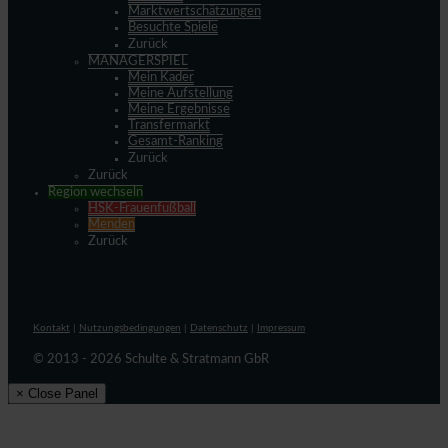
Marktwertschätzungen
Besuchte Spiele
Zurück
MANAGERSPIEL
Mein Kader
Meine Aufstellung
Meine Ergebnisse
Transfermarkt
Gesamt-Ranking
Zurück
Zurück
Region wechseln
HSK-Frauenfußball
Menden
Zurück
Kontakt
|
Nutzungsbedingungen
|
Datenschutz
|
Impressum
© 2013 - 2026 Schulte & Stratmann GbR
× Close Panel