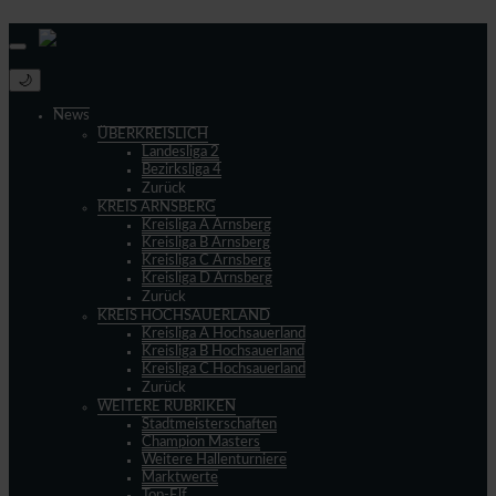
© 2013 - 2026 match-day.de | Die aktuellsten News des Sauerlandfußballs
🌙
News
ÜBERKREISLICH
Landesliga 2
Bezirksliga 4
Zurück
KREIS ARNSBERG
Kreisliga A Arnsberg
Kreisliga B Arnsberg
Kreisliga C Arnsberg
Kreisliga D Arnsberg
Zurück
KREIS HOCHSAUERLAND
Kreisliga A Hochsauerland
Kreisliga B Hochsauerland
Kreisliga C Hochsauerland
Zurück
WEITERE RUBRIKEN
Stadtmeisterschaften
Champion Masters
Weitere Hallenturniere
Marktwerte
Top-Elf