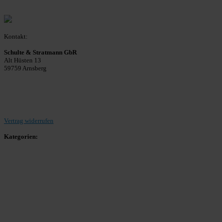
Kontakt:
Schulte & Stratmann GbR
Alt Hüsten 13
59759 Arnsberg
Beitrag einreichen
Vertrag widerrufen
Kategorien:
Allgemein
Landesliga 2
Bezirksliga 4
Kreisliga A Arnsberg
Kreisliga A Hochsauerland
Kreisliga B Arnsberg
Kreisliga B Hochsauerland
Kreisliga C Arnsberg