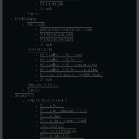
Karriereende
Zurück
Zurück
Marktwerte
AKTUELL
Letzte Marktwertänderungen
Marktwertsprünge
Marktwertverluste
Zurück
STATISTIKEN
Wertvollste HSK-Teams
Wertvollste HSK-Spieler
Wertvollste HSK-Teams pro Liga
Wertvollste HSK-Spieler pro Liga
Kaderwert-Entwicklung HSK-Teams
Zurück
Marktwert-Guide
Zurück
Statistiken
SPIELERSTATISTIKEN
Meiste Spiele
Meiste gemeinsame Spiele
Meiste Tore
Meiste Tore in einem Spiel
Tore pro Spiel
Tore pro 90 Minuten
Meiste Jokertore