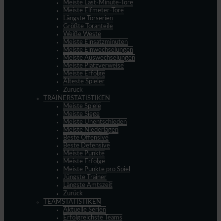
Meiste Last-Minute-Tore
Meiste Elfmeter-Tore
Längste Torserien
Größte Toranteile
Weiße Weste
Meiste Einsatzminuten
Meiste Einwechselungen
Meiste Auswechselungen
Meiste Platzverweise
Meiste Erfolge
Älteste Spieler
Zurück
TRAINERSTATISTIKEN
Meiste Spiele
Meiste Siege
Meiste Unentschieden
Meiste Niederlagen
Beste Offensive
Beste Defensive
Meiste Punkte
Meiste Erfolge
Meiste Punkte pro Spiel
Jüngste Trainer
Längste Amtszeit
Zurück
TEAMSTATISTIKEN
Aktuelle Serien
Erfolgreichste Teams