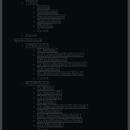
TOOLS
Spieltag
Spielabsagen
Neuansetzungen
Teamvergleich
Merkliste
Zurück
Zurück
Spielerdatenbank
LANDESLIGA
SC Neheim I
SuS Langscheid/Enkhausen I
RW Erlinghausen I
SV Schmallenberg/Fredeburg I
TuS Sundern I
SG Bödefeld/Henne-Rartal I
Zurück
BEZIRKSLIGA
SV Brilon I
SV Hüsten 09 I
TV Fredeburg I
BC Eslohe I
SV Oberschledorn/Grafschaft I
VfB Marsberg I
Fatih Türkgücü Meschede I
SG Herdringen/Müschede I
SSV Meschede I