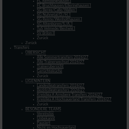
FC Remblinghausen I
FC Bruchhausen/Elleringhausen I
SG Berge/Calle/Wallen I
SG Nuhnetal/D./H. I
SG Reiste/Wenholthausen I
SG Altenbüren/S./A. I
TuS Velmede/Bestwig I
SV Brilon II
Zurück
Zurück
Transfers
ÜBERSICHT
Alle Sommertransfers 2026|27
Alle Trainerwechsel 2026|27
Trainerübersicht
Gerüchteküche
Zurück
LIGENINTERN
Landesligatransfers 2026|27
Bezirksligatransfers 2026|27
Kreisliga A Arnsberg Transfers 2026|27
Kreisliga A Hochsauerland Transfers 2026|27
Zurück
BESONDERE TEAMS
Vereinslos
Unbekannt
Pausiert
Nicht im Hochsauerland