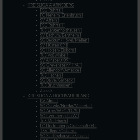
Zurück
KREISLIGA A ARNSBERG
FSG Ruhrtal I
FC Neheim-Erlenbruch I
SV Affeln I
FSG Ruhrtal II
TuS Langenholthausen I
SV Bachum/Bergheim I
SG Beckum/Hövel/Mellen I
SV Hüsten 09 II
SG Holzen/Eisborn I
TuS Voßwinkel I
SV Arnsberg 09 I
SG Grevenstein/H./A. I
SG Allendorf/Amecke I
TuS Hachen I
SG Balve/Garbeck I
TuS Bruchhausen I
Zurück
KREISLIGA A HOCHSAUERLAND
BV Alme I
SG Ostwig/Nuttlar/Valmetal I
SG Arpe/W./C./D./S. I
SG Eversberg/H./W. I
TuS Medebach I
FC Fleckenberg/Grafschaft 04 I
TSV Bigge/Olsberg I
SG Siedlinghausen/Silbach I