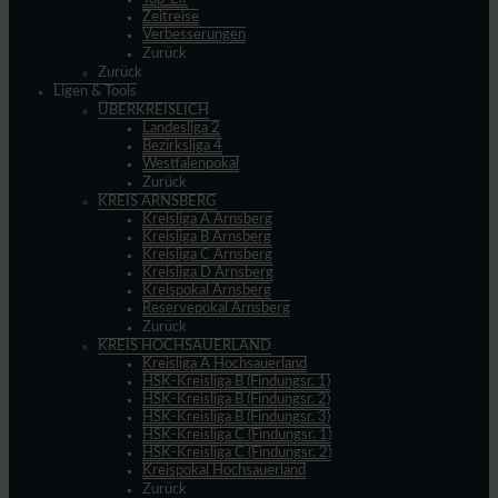
Zeitreise
Verbesserungen
Zurück
Zurück
Ligen & Tools
ÜBERKREISLICH
Landesliga 2
Bezirksliga 4
Westfalenpokal
Zurück
KREIS ARNSBERG
Kreisliga A Arnsberg
Kreisliga B Arnsberg
Kreisliga C Arnsberg
Kreisliga D Arnsberg
Kreispokal Arnsberg
Reservepokal Arnsberg
Zurück
KREIS HOCHSAUERLAND
Kreisliga A Hochsauerland
HSK-Kreisliga B (Findungsr. 1)
HSK-Kreisliga B (Findungsr. 2)
HSK-Kreisliga B (Findungsr. 3)
HSK-Kreisliga C (Findungsr. 1)
HSK-Kreisliga C (Findungsr. 2)
Kreispokal Hochsauerland
Zurück