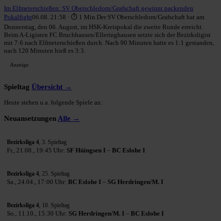
Im Elfmeterschießen: SV Oberschledorn/Grafschaft gewinnt packenden
Pokalfight
06.08. 21:58 · ⏱ 1 Min.
Der SV Oberschledorn/Grafschaft hat am
Donnerstag, den 06. August, im HSK-Kreispokal die zweite Runde erreicht.
Beim A-Ligisten FC Bruchhausen/Elleringhausen setzte sich der Bezirksligist
mit 7:6 nach Elfmeterschießen durch. Nach 90 Minuten hatte es 1:1 gestanden,
nach 120 Minuten hieß es 3:3.
Anzeige
Spieltag
Übersicht →
Heute stehen u.a. folgende Spiele an:
Neuansetzungen
Alle →
Bezirksliga 4
, 3. Spieltag
Fr., 21.08., 19:45 Uhr:
SF Hüingsen I
–
BC Eslohe I
Bezirksliga 4
, 25. Spieltag
Sa., 24.04., 17:00 Uhr:
BC Eslohe I
–
SG Herdringen/M. I
Bezirksliga 4
, 10. Spieltag
So., 11.10., 15:30 Uhr:
SG Herdringen/M. I
–
BC Eslohe I