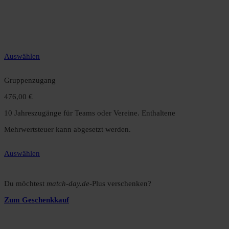
12 Monate unbegrenzter Zugriff auf alle Inhalte. Spare über 15 %
gegenüber dem Monatsabo.
Auswählen
Gruppenzugang
476,00 €
10 Jahreszugänge für Teams oder Vereine. Enthaltene
Mehrwertsteuer kann abgesetzt werden.
Auswählen
Du möchtest
match-day.de
-Plus verschenken?
Zum Geschenkkauf