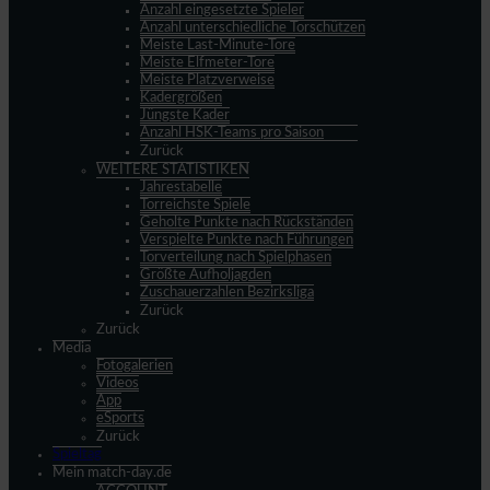
Anzahl eingesetzte Spieler
Anzahl unterschiedliche Torschützen
Meiste Last-Minute-Tore
Meiste Elfmeter-Tore
Meiste Platzverweise
Kadergrößen
Jüngste Kader
Anzahl HSK-Teams pro Saison
Zurück
WEITERE STATISTIKEN
Jahrestabelle
Torreichste Spiele
Geholte Punkte nach Rückständen
Verspielte Punkte nach Führungen
Torverteilung nach Spielphasen
Größte Aufholjagden
Zuschauerzahlen Bezirksliga
Zurück
Zurück
Media
Fotogalerien
Videos
App
eSports
Zurück
Spieltag
Mein match-day.de