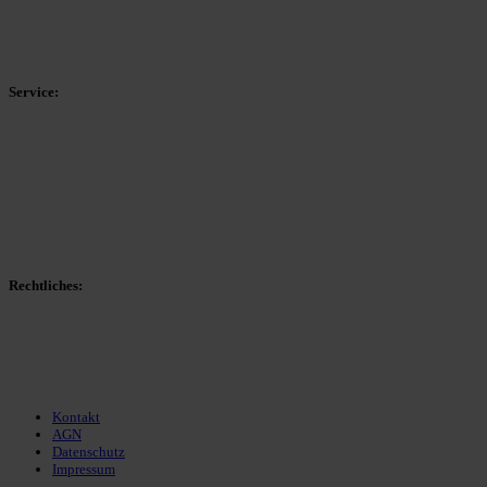
HSK-Kreisliga C West
HSK-Kreisliga C Ost
Kreisliga D Arnsberg
Service:
Spieltag
Spielerdatenbank
Transfers
Marktwerte
Statistiken
Gerüchte
Managerspiel
Rechtliches:
Kontakt
Nutzungsbedingungen
Datenschutz
Impressum
Kontakt
AGN
Datenschutz
Impressum