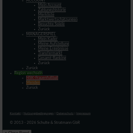
ACCOUNT
Mein Account
Zahlungshistorie
Merkliste
Marktwertschätzungen
Besuchte Spiele
Zurück
MANAGERSPIEL
Mein Kader
Meine Aufstellung
Meine Ergebnisse
Transfermarkt
Gesamt-Ranking
Zurück
Zurück
Region wechseln
HSK-Frauenfußball
Menden
Zurück
Kontakt
|
Nutzungsbedingungen
|
Datenschutz
|
Impressum
© 2013 - 2026 Schulte & Stratmann GbR
× Close Panel