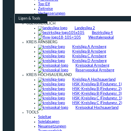
Top-Elf
Zeitreise
Verbesserungen
Ligen & Tools
ÜBERKREISLICH
Landesliga 2
Bezirksliga 4
Westfalenpokal
KREIS ARNSBERG
Kreisliga A Arnsberg
Kreisliga B Arnsberg
Kreisliga C Arnsberg
Kreisliga D Arnsberg
Kreispokal Arnsberg
Reservepokal Arnsberg
KREIS HOCHSAUERLAND
Kreisliga A Hochsauerland
HSK-Kreisliga B (Findungsr. 1)
HSK-Kreisliga B (Findungsr. 2)
HSK-Kreisliga B (Findungsr. 3)
HSK-Kreisliga C (Findungsr. 1)
HSK-Kreisliga C (Findungsr. 2)
Kreispokal Hochsauerland
TOOLS
Spieltag
Spielabsagen
Neuansetzungen