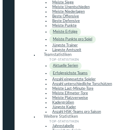
Meiste Siege
Meiste Unentschieden
Meiste Niederlagen
Beste Offensive
Beste Defensive
Meiste Punkte
Meiste Erfolge
Meiste Punkte pro Spiel
Jüngste Trainer
Längste Amtszeit
Teamstatistiken
Aktuelle Serien
Erfolgreichste Teams
Anzahl eingesetzte Spieler
Anzahl unterschiedliche Torschützen
Meiste Last-Minute-Tore
Meiste Elfmeter-Tore
Meiste Platzverweise
Kadergrößen
Jüngste Kader
Anzahl HSK-Teams pro Saison
Weitere Statistiken
Jahrestabelle