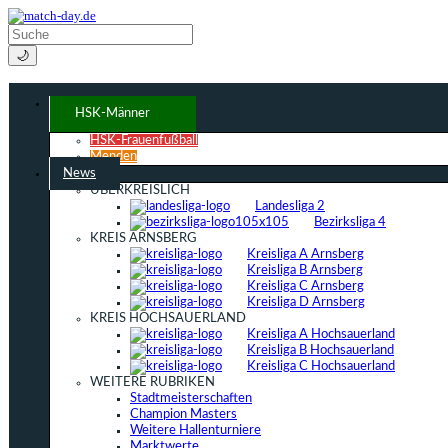
🌙
HSK-Männer
HSK-Frauenfußball
Menden
News
ÜBERKREISLICH
Landesliga 2
Bezirksliga 4
KREIS ARNSBERG
Kreisliga A Arnsberg
Kreisliga B Arnsberg
Kreisliga C Arnsberg
Kreisliga D Arnsberg
KREIS HOCHSAUERLAND
Kreisliga A Hochsauerland
Kreisliga B Hochsauerland
Kreisliga C Hochsauerland
WEITERE RUBRIKEN
Stadtmeisterschaften
Champion Masters
Weitere Hallenturniere
Marktwerte