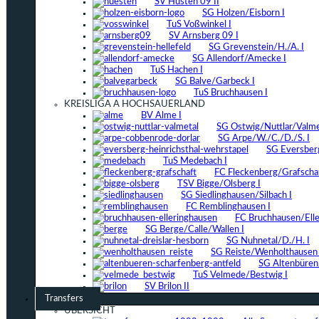
SV Hüsten 09 II
SG Holzen/Eisborn I
TuS Voßwinkel I
SV Arnsberg 09 I
SG Grevenstein/H./A. I
SG Allendorf/Amecke I
TuS Hachen I
SG Balve/Garbeck I
TuS Bruchhausen I
KREISLIGA A HOCHSAUERLAND
BV Alme I
SG Ostwig/Nuttlar/Valmet
SG Arpe/W./C./D./S. I
SG Eversber
TuS Medebach I
FC Fleckenberg/Grafschaf
TSV Bigge/Olsberg I
SG Siedlinghausen/Silbach I
FC Remblinghausen I
FC Bruchhausen/Elle
SG Berge/Calle/Wallen I
SG Nuhnetal/D./H. I
SG Reiste/Wenholthausen 
SG Altenbüren/
TuS Velmede/Bestwig I
SV Brilon II
Transfers
ÜBERSICHT