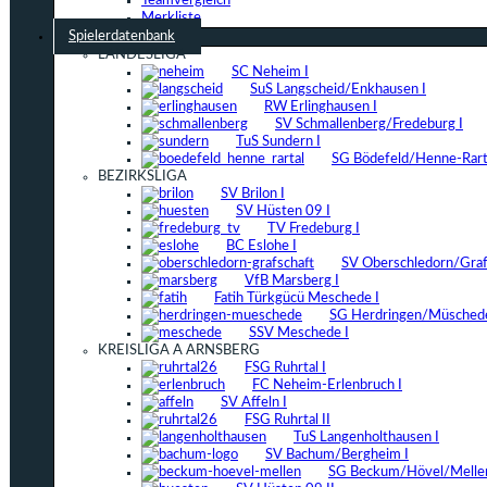
Teamvergleich
Merkliste
Spielerdatenbank
LANDESLIGA
SC Neheim I
SuS Langscheid/Enkhausen I
RW Erlinghausen I
SV Schmallenberg/Fredeburg I
TuS Sundern I
SG Bödefeld/Henne-Rarta
BEZIRKSLIGA
SV Brilon I
SV Hüsten 09 I
TV Fredeburg I
BC Eslohe I
SV Oberschledorn/Grafs
VfB Marsberg I
Fatih Türkgücü Meschede I
SG Herdringen/Müschede
SSV Meschede I
KREISLIGA A ARNSBERG
FSG Ruhrtal I
FC Neheim-Erlenbruch I
SV Affeln I
FSG Ruhrtal II
TuS Langenholthausen I
SV Bachum/Bergheim I
SG Beckum/Hövel/Mellen