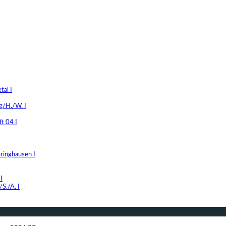
al I
g/H./W. I
t 04 I
ringhausen I
I
S./A. I