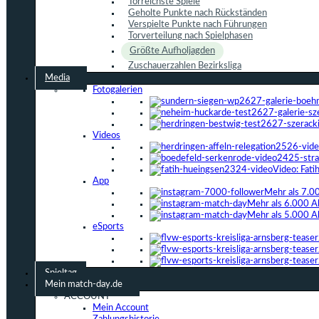
Torreichste Spiele
Geholte Punkte nach Rückständen
Verspielte Punkte nach Führungen
Torverteilung nach Spielphasen
Größte Aufholjagden
Zuschauerzahlen Bezirksliga
Media
Fotogalerien
Videos
Video: Fat
App
Mehr als 7.0
Mehr als 6.000 A
Mehr als 5.000 A
eSports
Spieltag
Mein match-day.de
ACCOUNT
Mein Account