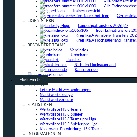
Alle Sommertrans
Alle Trainerwechs
Trainerübersicht
Gerüchtek
LIGENINTERN
Landesligatransfers 2026|27
Bezirksligatransfers 2
Kreisliga A Arnsberg Transfers 20
Kreisliga A Hochsauerland Transfe
BESONDERE TEAMS
Vereinslos
Unbekannt
Pausiert
Nicht im Hochsauerland
Karriereende
Marktwerte
AKTUELL
Letzte Marktwertänderungen
Marktwertsprünge
Marktwertverluste
STATISTIKEN
Wertvollste HSK-Teams
Wertvollste HSK-Spieler
Wertvollste HSK-Teams pro Liga
Wertvollste HSK-Spieler pro Liga
Kaderwert-Entwicklung HSK-Teams
INFORMATIONEN