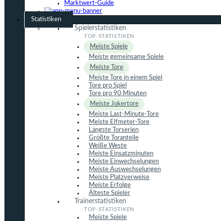
Marktwert-Guide
Statistiken
Spielerstatistiken
Meiste Spiele
Meiste gemeinsame Spiele
Meiste Tore
Meiste Tore in einem Spiel
Tore pro Spiel
Tore pro 90 Minuten
Meiste Jokertore
Meiste Last-Minute-Tore
Meiste Elfmeter-Tore
Längste Torserien
Größte Toranteile
Weiße Weste
Meiste Einsatzminuten
Meiste Einwechselungen
Meiste Auswechselungen
Meiste Platzverweise
Meiste Erfolge
Älteste Spieler
Trainerstatistiken
Meiste Spiele