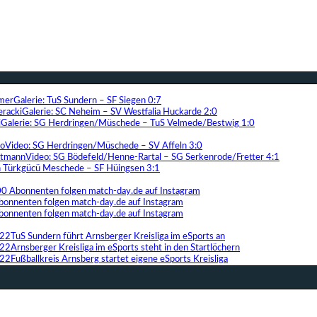
Galerie: TuS Sundern – SF Siegen 0:7
Galerie: SC Neheim – SV Westfalia Huckarde 2:0
Galerie: SG Herdringen/Müschede – TuS Velmede/Bestwig 1:0
Video: SG Herdringen/Müschede – SV Affeln 3:0
Video: SG Bödefeld/Henne-Rartal – SG Serkenrode/Fretter 4:1
ih Türkgücü Meschede – SF Hüingsen 3:1
00 Abonnenten folgen match-day.de auf Instagram
bonnenten folgen match-day.de auf Instagram
bonnenten folgen match-day.de auf Instagram
TuS Sundern führt Arnsberger Kreisliga im eSports an
Arnsberger Kreisliga im eSports steht in den Startlöchern
Fußballkreis Arnsberg startet eigene eSports Kreisliga