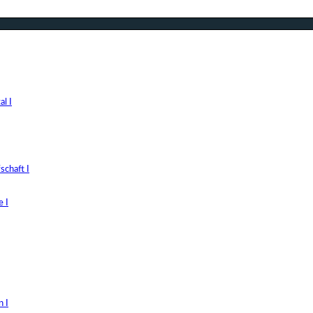
l I
chaft I
 I
 I