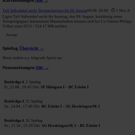
Kurzmeldungen
Alle →
TuS Voßwinkel sucht Testspielgegner für 09. August
08.08. 20:00 · ⏱ 1 Min.
A-
Ligist TuS Voßwinkel sucht für Sonntag, den 09. August, kurzfristig einen
Testspielgegner. Interessierte Mannschaften können sich bei Co-Trainer Philipp
Völker unter 0151 / 524 17 988 melden.
Anzeige
Spieltag
Übersicht →
Heute stehen u.a. folgende Spiele an:
Neuansetzungen
Alle →
Bezirksliga 4
, 3. Spieltag
Fr., 21.08., 19:45 Uhr:
SF Hüingsen I
–
BC Eslohe I
Bezirksliga 4
, 25. Spieltag
Sa., 24.04., 17:00 Uhr:
BC Eslohe I
–
SG Herdringen/M. I
Bezirksliga 4
, 10. Spieltag
So., 11.10., 15:30 Uhr:
SG Herdringen/M. I
–
BC Eslohe I