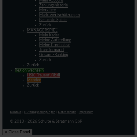
Mein Account
Zahlungshistorie
Merkliste
Marktwertschätzungen
Besuchte Spiele
Zurück
MANAGERSPIEL
Mein Kader
Meine Aufstellung
Meine Ergebnisse
Transfermarkt
Gesamt-Ranking
Zurück
Zurück
Region wechseln
HSK-Frauenfußball
Menden
Zurück
Kontakt
|
Nutzungsbedingungen
|
Datenschutz
|
Impressum
© 2013 - 2026 Schulte & Stratmann GbR
× Close Panel