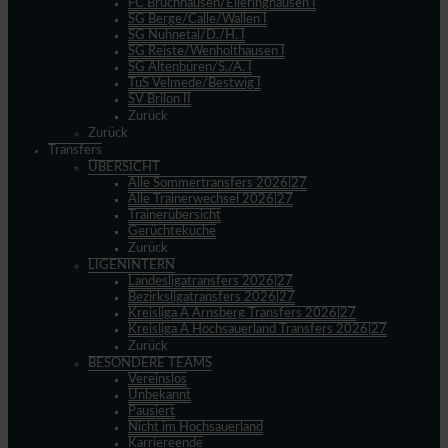
FC Bruchhausen/Elleringhausen I
SG Berge/Calle/Wallen I
SG Nuhnetal/D./H. I
SG Reiste/Wenholthausen I
SG Altenbüren/S./A. I
TuS Velmede/Bestwig I
SV Brilon II
Zurück
Zurück
Transfers
ÜBERSICHT
Alle Sommertransfers 2026|27
Alle Trainerwechsel 2026|27
Trainerübersicht
Gerüchteküche
Zurück
LIGENINTERN
Landesligatransfers 2026|27
Bezirksligatransfers 2026|27
Kreisliga A Arnsberg Transfers 2026|27
Kreisliga A Hochsauerland Transfers 2026|27
Zurück
BESONDERE TEAMS
Vereinslos
Unbekannt
Pausiert
Nicht im Hochsauerland
Karriereende