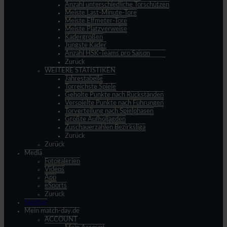
Anzahl unterschiedliche Torschützen
Meiste Last-Minute-Tore
Meiste Elfmeter-Tore
Meiste Platzverweise
Kadergrößen
Jüngste Kader
Anzahl HSK-Teams pro Saison
Zurück
WEITERE STATISTIKEN
Jahrestabelle
Torreichste Spiele
Geholte Punkte nach Rückständen
Verspielte Punkte nach Führungen
Torverteilung nach Spielphasen
Größte Aufholjagden
Zuschauerzahlen Bezirksliga
Zurück
Zurück
Media
Fotogalerien
Videos
App
eSports
Zurück
Spieltag
Mein match-day.de
ACCOUNT