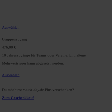
12 Monate unbegrenzter Zugriff auf alle Inhalte. Spare über 15 %
gegenüber dem Monatsabo.
Auswählen
Gruppenzugang
476,00 €
10 Jahreszugänge für Teams oder Vereine. Enthaltene
Mehrwertsteuer kann abgesetzt werden.
Auswählen
Du möchtest
match-day.de
-Plus verschenken?
Zum Geschenkkauf