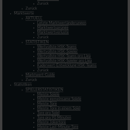
Zurück
Zurück
Marktwerte
AKTUELL
Letzte Marktwertänderungen
Marktwertsprünge
Marktwertverluste
Zurück
STATISTIKEN
Wertvollste HSK-Teams
Wertvollste HSK-Spieler
Wertvollste HSK-Teams pro Liga
Wertvollste HSK-Spieler pro Liga
Kaderwert-Entwicklung HSK-Teams
Zurück
Marktwert-Guide
Zurück
Statistiken
SPIELERSTATISTIKEN
Meiste Spiele
Meiste gemeinsame Spiele
Meiste Tore
Meiste Tore in einem Spiel
Tore pro Spiel
Tore pro 90 Minuten
Meiste Jokertore
Meiste Last-Minute-Tore