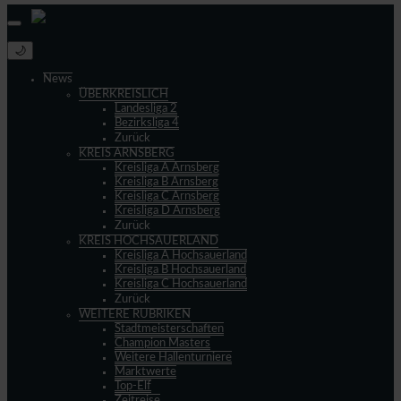
🌙
News
ÜBERKREISLICH
Landesliga 2
Bezirksliga 4
Zurück
KREIS ARNSBERG
Kreisliga A Arnsberg
Kreisliga B Arnsberg
Kreisliga C Arnsberg
Kreisliga D Arnsberg
Zurück
KREIS HOCHSAUERLAND
Kreisliga A Hochsauerland
Kreisliga B Hochsauerland
Kreisliga C Hochsauerland
Zurück
WEITERE RUBRIKEN
Stadtmeisterschaften
Champion Masters
Weitere Hallenturniere
Marktwerte
Top-Elf
Zeitreise