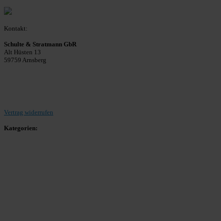
Kontakt:
Schulte & Stratmann GbR
Alt Hüsten 13
59759 Arnsberg
Beitrag einreichen
Vertrag widerrufen
Kategorien:
Allgemein
Landesliga 2
Bezirksliga 4
Kreisliga A Arnsberg
Kreisliga A Hochsauerland
Kreisliga B Arnsberg
Kreisliga B Hochsauerland
Kreisliga C Arnsberg
HSK-Kreisliga C West