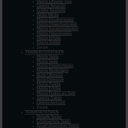
Meiste Elfmeter-Tore
Längste Torserien
Größte Toranteile
Weiße Weste
Meiste Einsatzminuten
Meiste Einwechselungen
Meiste Auswechselungen
Meiste Platzverweise
Meiste Erfolge
Älteste Spieler
Zurück
TRAINERSTATISTIKEN
Meiste Spiele
Meiste Siege
Meiste Unentschieden
Meiste Niederlagen
Beste Offensive
Beste Defensive
Meiste Punkte
Meiste Erfolge
Meiste Punkte pro Spiel
Jüngste Trainer
Längste Amtszeit
Zurück
TEAMSTATISTIKEN
Aktuelle Serien
Erfolgreichste Teams
Anzahl eingesetzte Spieler