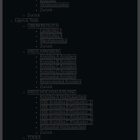
Verbesserungen
Zurück
Zurück
Ligen & Tools
ÜBERKREISLICH
Landesliga 2
Bezirksliga 4
Westfalenpokal
Zurück
KREIS ARNSBERG
Kreisliga A Arnsberg
Kreisliga B Arnsberg
Kreisliga C Arnsberg
Kreisliga D Arnsberg
Kreispokal Arnsberg
Reservepokal Arnsberg
Zurück
KREIS HOCHSAUERLAND
Kreisliga A Hochsauerland
HSK-Kreisliga B (Findungsr. 1)
HSK-Kreisliga B (Findungsr. 2)
HSK-Kreisliga B (Findungsr. 3)
HSK-Kreisliga C (Findungsr. 1)
HSK-Kreisliga C (Findungsr. 2)
Kreispokal Hochsauerland
Zurück
TOOLS