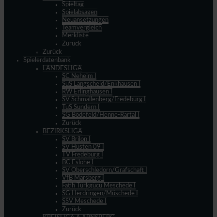
Spieltag
Spielabsagen
Neuansetzungen
Teamvergleich
Merkliste
Zurück
Zurück
Spielerdatenbank
LANDESLIGA
SC Neheim I
SuS Langscheid/Enkhausen I
RW Erlinghausen I
SV Schmallenberg/Fredeburg I
TuS Sundern I
SG Bödefeld/Henne-Rartal I
Zurück
BEZIRKSLIGA
SV Brilon I
SV Hüsten 09 I
TV Fredeburg I
BC Eslohe I
SV Oberschledorn/Grafschaft I
VfB Marsberg I
Fatih Türkgücü Meschede I
SG Herdringen/Müschede I
SSV Meschede I
Zurück