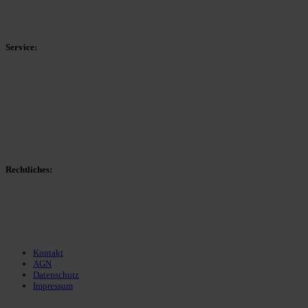
HSK-Kreisliga C Ost
Kreisliga D Arnsberg
Service:
Spieltag
Spielerdatenbank
Transfers
Marktwerte
Statistiken
Gerüchte
Managerspiel
Rechtliches:
Kontakt
Nutzungsbedingungen
Datenschutz
Impressum
Kontakt
AGN
Datenschutz
Impressum
© 2013 - 2026 match-day.de | Die aktuellsten News des Sauerlandfußballs