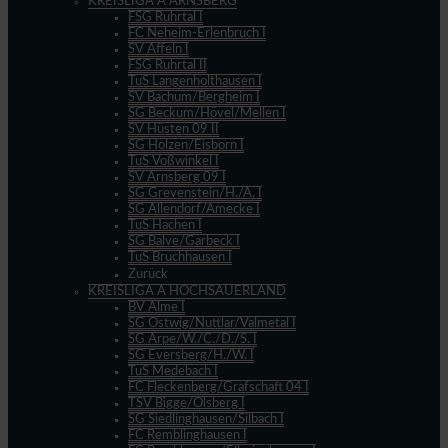
KREISLIGA A ARNSBERG
FSG Ruhrtal I
FC Neheim-Erlenbruch I
SV Affeln I
FSG Ruhrtal II
TuS Langenholthausen I
SV Bachum/Bergheim I
SG Beckum/Hövel/Mellen I
SV Hüsten 09 II
SG Holzen/Eisborn I
TuS Voßwinkel I
SV Arnsberg 09 I
SG Grevenstein/H./A. I
SG Allendorf/Amecke I
TuS Hachen I
SG Balve/Garbeck I
TuS Bruchhausen I
Zurück
KREISLIGA A HOCHSAUERLAND
BV Alme I
SG Ostwig/Nuttlar/Valmetal I
SG Arpe/W./C./D./S. I
SG Eversberg/H./W. I
TuS Medebach I
FC Fleckenberg/Grafschaft 04 I
TSV Bigge/Olsberg I
SG Siedlinghausen/Silbach I
FC Remblinghausen I