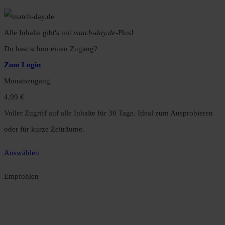
Alle Inhalte gibt's mit
match-day.de
-Plus!
Du hast schon einen Zugang?
Zum Login
Monatszugang
4,99 €
Voller Zugriff auf alle Inhalte für 30 Tage. Ideal zum Ausprobieren
oder für kurze Zeiträume.
Auswählen
Empfohlen
Jahreszugang
49,99 €
12 Monate unbegrenzter Zugriff auf alle Inhalte. Spare über 15 %