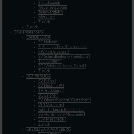
Spielabsagen
Neuansetzungen
Teamvergleich
Merkliste
Zurück
Zurück
Spielerdatenbank
LANDESLIGA
SC Neheim I
SuS Langscheid/Enkhausen I
RW Erlinghausen I
SV Schmallenberg/Fredeburg I
TuS Sundern I
SG Bödefeld/Henne-Rartal I
Zurück
BEZIRKSLIGA
SV Brilon I
SV Hüsten 09 I
TV Fredeburg I
BC Eslohe I
SV Oberschledorn/Grafschaft I
VfB Marsberg I
Fatih Türkgücü Meschede I
SG Herdringen/Müschede I
SSV Meschede I
Zurück
KREISLIGA A ARNSBERG