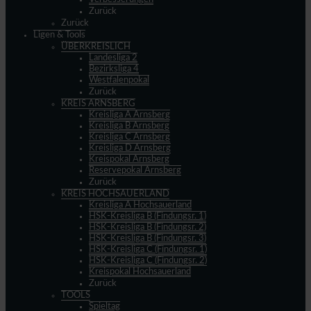
Zurück
Zurück
Ligen & Tools
ÜBERKREISLICH
Landesliga 2
Bezirksliga 4
Westfalenpokal
Zurück
KREIS ARNSBERG
Kreisliga A Arnsberg
Kreisliga B Arnsberg
Kreisliga C Arnsberg
Kreisliga D Arnsberg
Kreispokal Arnsberg
Reservepokal Arnsberg
Zurück
KREIS HOCHSAUERLAND
Kreisliga A Hochsauerland
HSK-Kreisliga B (Findungsr. 1)
HSK-Kreisliga B (Findungsr. 2)
HSK-Kreisliga B (Findungsr. 3)
HSK-Kreisliga C (Findungsr. 1)
HSK-Kreisliga C (Findungsr. 2)
Kreispokal Hochsauerland
Zurück
TOOLS
Spieltag