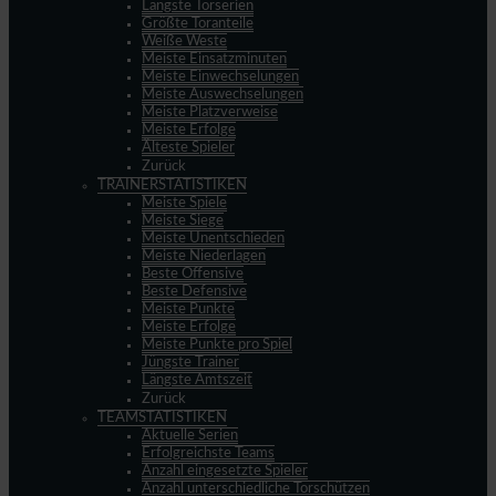
Längste Torserien
Größte Toranteile
Weiße Weste
Meiste Einsatzminuten
Meiste Einwechselungen
Meiste Auswechselungen
Meiste Platzverweise
Meiste Erfolge
Älteste Spieler
Zurück
TRAINERSTATISTIKEN
Meiste Spiele
Meiste Siege
Meiste Unentschieden
Meiste Niederlagen
Beste Offensive
Beste Defensive
Meiste Punkte
Meiste Erfolge
Meiste Punkte pro Spiel
Jüngste Trainer
Längste Amtszeit
Zurück
TEAMSTATISTIKEN
Aktuelle Serien
Erfolgreichste Teams
Anzahl eingesetzte Spieler
Anzahl unterschiedliche Torschützen