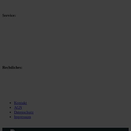
HSK-Kreisliga C Ost
Kreisliga D Arnsberg
Service:
Spieltag
Spielerdatenbank
Transfers
Marktwerte
Statistiken
Gerüchte
Managerspiel
Rechtliches:
Kontakt
Nutzungsbedingungen
Datenschutz
Impressum
Kontakt
AGN
Datenschutz
Impressum
© 2013 - 2026 match-day.de | Die aktuellsten News des Sauerlandfußballs