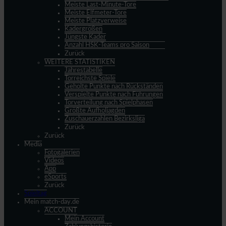
Meiste Last-Minute-Tore
Meiste Elfmeter-Tore
Meiste Platzverweise
Kadergrößen
Jüngste Kader
Anzahl HSK-Teams pro Saison
Zurück
WEITERE STATISTIKEN
Jahrestabelle
Torreichste Spiele
Geholte Punkte nach Rückständen
Verspielte Punkte nach Führungen
Torverteilung nach Spielphasen
Größte Aufholjagden
Zuschauerzahlen Bezirksliga
Zurück
Zurück
Media
Fotogalerien
Videos
App
eSports
Zurück
Spieltag
Mein match-day.de
ACCOUNT
Mein Account