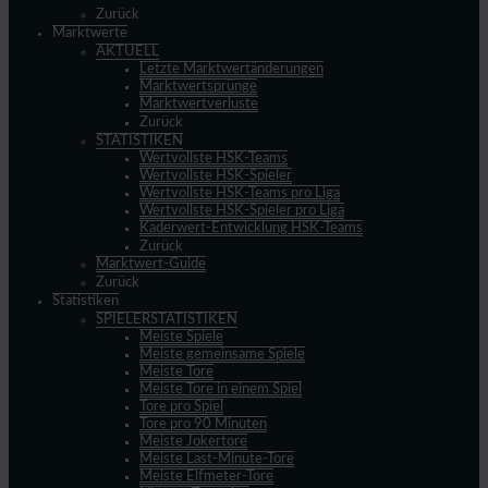
Zurück
Marktwerte
AKTUELL
Letzte Marktwertänderungen
Marktwertsprünge
Marktwertverluste
Zurück
STATISTIKEN
Wertvollste HSK-Teams
Wertvollste HSK-Spieler
Wertvollste HSK-Teams pro Liga
Wertvollste HSK-Spieler pro Liga
Kaderwert-Entwicklung HSK-Teams
Zurück
Marktwert-Guide
Zurück
Statistiken
SPIELERSTATISTIKEN
Meiste Spiele
Meiste gemeinsame Spiele
Meiste Tore
Meiste Tore in einem Spiel
Tore pro Spiel
Tore pro 90 Minuten
Meiste Jokertore
Meiste Last-Minute-Tore
Meiste Elfmeter-Tore