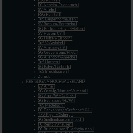
FSG Ruhrtal I
FC Neheim-Erlenbruch I
SV Affeln I
FSG Ruhrtal II
TuS Langenholthausen I
SV Bachum/Bergheim I
SG Beckum/Hövel/Mellen I
SV Hüsten 09 II
SG Holzen/Eisborn I
TuS Voßwinkel I
SV Arnsberg 09 I
SG Grevenstein/H./A. I
SG Allendorf/Amecke I
TuS Hachen I
SG Balve/Garbeck I
TuS Bruchhausen I
Zurück
KREISLIGA A HOCHSAUERLAND
BV Alme I
SG Ostwig/Nuttlar/Valmetal I
SG Arpe/W./C./D./S. I
SG Eversberg/H./W. I
TuS Medebach I
FC Fleckenberg/Grafschaft 04 I
TSV Bigge/Olsberg I
SG Siedlinghausen/Silbach I
FC Remblinghausen I
FC Bruchhausen/Elleringhausen I