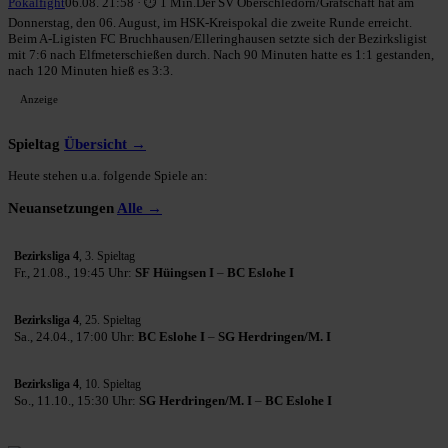
Pokalfight
06.08. 21:58 · ⏱ 1 Min.
Der SV Oberschledorn/Grafschaft hat am
Donnerstag, den 06. August, im HSK-Kreispokal die zweite Runde erreicht.
Beim A-Ligisten FC Bruchhausen/Elleringhausen setzte sich der Bezirksligist
mit 7:6 nach Elfmeterschießen durch. Nach 90 Minuten hatte es 1:1 gestanden,
nach 120 Minuten hieß es 3:3.
Anzeige
Spieltag
Übersicht →
Heute stehen u.a. folgende Spiele an:
Neuansetzungen
Alle →
Bezirksliga 4
, 3. Spieltag
Fr., 21.08., 19:45 Uhr:
SF Hüingsen I
–
BC Eslohe I
Bezirksliga 4
, 25. Spieltag
Sa., 24.04., 17:00 Uhr:
BC Eslohe I
–
SG Herdringen/M. I
Bezirksliga 4
, 10. Spieltag
So., 11.10., 15:30 Uhr:
SG Herdringen/M. I
–
BC Eslohe I