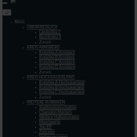
🌙
News
ÜBERKREISLICH
Landesliga 2
Bezirksliga 4
Zurück
KREIS ARNSBERG
Kreisliga A Arnsberg
Kreisliga B Arnsberg
Kreisliga C Arnsberg
Kreisliga D Arnsberg
Zurück
KREIS HOCHSAUERLAND
Kreisliga A Hochsauerland
Kreisliga B Hochsauerland
Kreisliga C Hochsauerland
Zurück
WEITERE RUBRIKEN
Stadtmeisterschaften
Champion Masters
Weitere Hallenturniere
Marktwerte
Top-Elf
Zeitreise
Verbesserungen