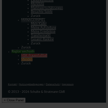
Zahlungshistorie
Merkliste
Marktwertschätzungen
Besuchte Spiele
Zurück
MANAGERSPIEL
Mein Kader
Meine Aufstellung
Meine Ergebnisse
Transfermarkt
Gesamt-Ranking
Zurück
Zurück
Region wechseln
HSK-Frauenfußball
Menden
Zurück
Kontakt
|
Nutzungsbedingungen
|
Datenschutz
|
Impressum
© 2013 - 2026 Schulte & Stratmann GbR
× Close Panel