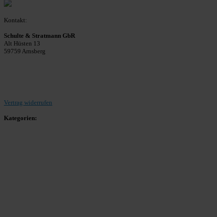
Kontakt:
Schulte & Stratmann GbR
Alt Hüsten 13
59759 Arnsberg
Beitrag einreichen
Vertrag widerrufen
Kategorien:
Allgemein
Landesliga 2
Bezirksliga 4
Kreisliga A Arnsberg
Kreisliga A Hochsauerland
Kreisliga B Arnsberg
Kreisliga B Hochsauerland
Kreisliga C Arnsberg
HSK-Kreisliga C West