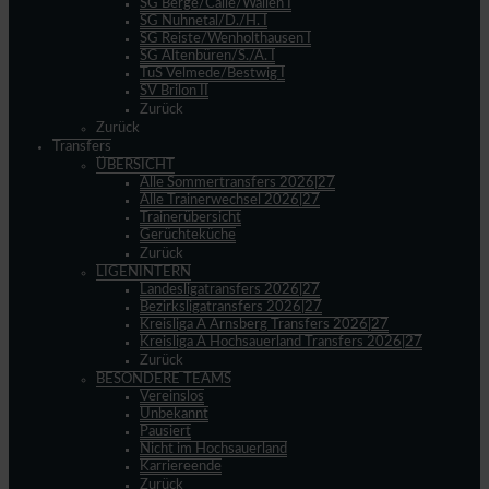
SG Berge/Calle/Wallen I
SG Nuhnetal/D./H. I
SG Reiste/Wenholthausen I
SG Altenbüren/S./A. I
TuS Velmede/Bestwig I
SV Brilon II
Zurück
Zurück
Transfers
ÜBERSICHT
Alle Sommertransfers 2026|27
Alle Trainerwechsel 2026|27
Trainerübersicht
Gerüchteküche
Zurück
LIGENINTERN
Landesligatransfers 2026|27
Bezirksligatransfers 2026|27
Kreisliga A Arnsberg Transfers 2026|27
Kreisliga A Hochsauerland Transfers 2026|27
Zurück
BESONDERE TEAMS
Vereinslos
Unbekannt
Pausiert
Nicht im Hochsauerland
Karriereende
Zurück