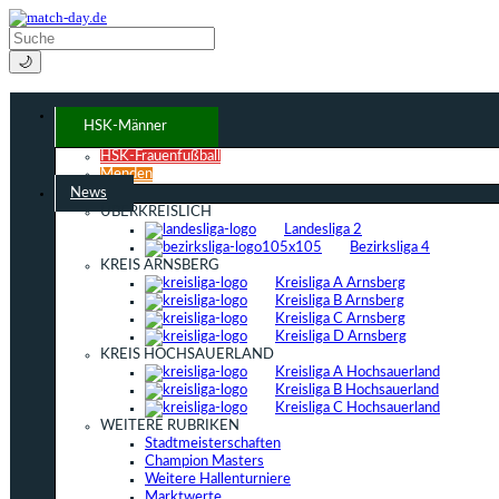
🌙
HSK-Männer
HSK-Frauenfußball
Menden
News
ÜBERKREISLICH
Landesliga 2
Bezirksliga 4
KREIS ARNSBERG
Kreisliga A Arnsberg
Kreisliga B Arnsberg
Kreisliga C Arnsberg
Kreisliga D Arnsberg
KREIS HOCHSAUERLAND
Kreisliga A Hochsauerland
Kreisliga B Hochsauerland
Kreisliga C Hochsauerland
WEITERE RUBRIKEN
Stadtmeisterschaften
Champion Masters
Weitere Hallenturniere
Marktwerte