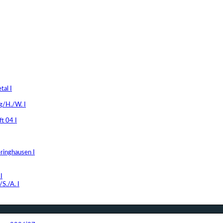
al I
g/H./W. I
t 04 I
ringhausen I
I
S./A. I