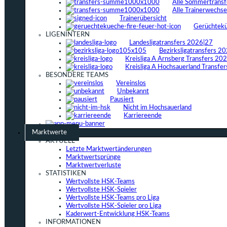
Alle Sommertrans
Alle Trainerwechs
Trainerübersicht
Gerüchtek
LIGENINTERN
Landesligatransfers 2026|27
Bezirksligatransfers 2
Kreisliga A Arnsberg Transfers 20
Kreisliga A Hochsauerland Transfe
BESONDERE TEAMS
Vereinslos
Unbekannt
Pausiert
Nicht im Hochsauerland
Karriereende
Marktwerte
AKTUELL
Letzte Marktwertänderungen
Marktwertsprünge
Marktwertverluste
STATISTIKEN
Wertvollste HSK-Teams
Wertvollste HSK-Spieler
Wertvollste HSK-Teams pro Liga
Wertvollste HSK-Spieler pro Liga
Kaderwert-Entwicklung HSK-Teams
INFORMATIONEN