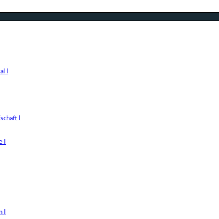
l I
chaft I
 I
 I