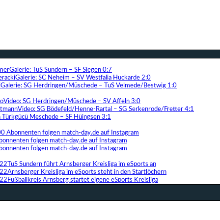
Galerie: TuS Sundern – SF Siegen 0:7
Galerie: SC Neheim – SV Westfalia Huckarde 2:0
Galerie: SG Herdringen/Müschede – TuS Velmede/Bestwig 1:0
Video: SG Herdringen/Müschede – SV Affeln 3:0
Video: SG Bödefeld/Henne-Rartal – SG Serkenrode/Fretter 4:1
ih Türkgücü Meschede – SF Hüingsen 3:1
00 Abonnenten folgen match-day.de auf Instagram
bonnenten folgen match-day.de auf Instagram
bonnenten folgen match-day.de auf Instagram
TuS Sundern führt Arnsberger Kreisliga im eSports an
Arnsberger Kreisliga im eSports steht in den Startlöchern
Fußballkreis Arnsberg startet eigene eSports Kreisliga