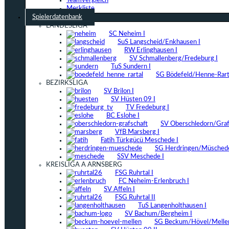
Teamvergleich
Merkliste
Spielerdatenbank
LANDESLIGA
SC Neheim I
SuS Langscheid/Enkhausen I
RW Erlinghausen I
SV Schmallenberg/Fredeburg I
TuS Sundern I
SG Bödefeld/Henne-Rarta
BEZIRKSLIGA
SV Brilon I
SV Hüsten 09 I
TV Fredeburg I
BC Eslohe I
SV Oberschledorn/Grafs
VfB Marsberg I
Fatih Türkgücü Meschede I
SG Herdringen/Müschede
SSV Meschede I
KREISLIGA A ARNSBERG
FSG Ruhrtal I
FC Neheim-Erlenbruch I
SV Affeln I
FSG Ruhrtal II
TuS Langenholthausen I
SV Bachum/Bergheim I
SG Beckum/Hövel/Mellen