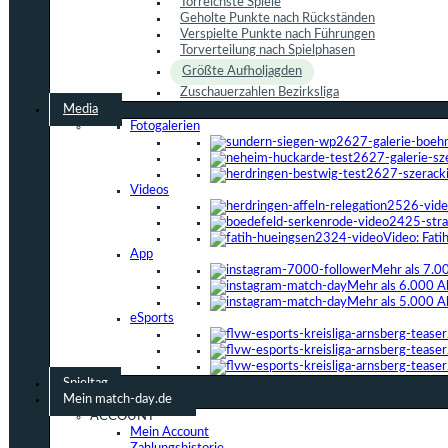
Torreichste Spiele
Geholte Punkte nach Rückständen
Verspielte Punkte nach Führungen
Torverteilung nach Spielphasen
Größte Aufholjagden
Zuschauerzahlen Bezirksliga
Media
Fotogalerien
Videos
Video: Fat
App
Mehr als 7.0
Mehr als 6.000 A
Mehr als 5.000 A
eSports
Spieltag
Mein match-day.de
ACCOUNT
Mein Account