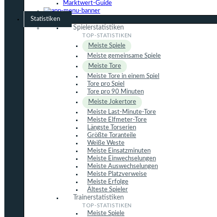
Marktwert-Guide
Statistiken
Spielerstatistiken
Meiste Spiele
Meiste gemeinsame Spiele
Meiste Tore
Meiste Tore in einem Spiel
Tore pro Spiel
Tore pro 90 Minuten
Meiste Jokertore
Meiste Last-Minute-Tore
Meiste Elfmeter-Tore
Längste Torserien
Größte Toranteile
Weiße Weste
Meiste Einsatzminuten
Meiste Einwechselungen
Meiste Auswechselungen
Meiste Platzverweise
Meiste Erfolge
Älteste Spieler
Trainerstatistiken
Meiste Spiele