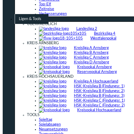
Top-Elf
Zeitreise
Verbesserungen
Ligen & Tools
ÜBERKREISLICH
Landesliga 2
Bezirksliga 4
Westfalenpokal
KREIS ARNSBERG
Kreisliga A Arnsberg
Kreisliga B Arnsberg
Kreisliga C Arnsberg
Kreisliga D Arnsberg
Kreispokal Arnsberg
Reservepokal Arnsberg
KREIS HOCHSAUERLAND
Kreisliga A Hochsauerland
HSK-Kreisliga B (Findungsr. 1)
HSK-Kreisliga B (Findungsr. 2)
HSK-Kreisliga B (Findungsr. 3)
HSK-Kreisliga C (Findungsr. 1)
HSK-Kreisliga C (Findungsr. 2)
Kreispokal Hochsauerland
TOOLS
Spieltag
Spielabsagen
Neuansetzungen