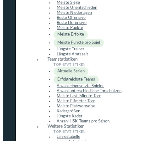
Meiste Siege
Meiste Unentschieden
Meiste Niederlagen
Beste Offensive
Beste Defensive
Meiste Punkte
Meiste Erfolge
Meiste Punkte pro Spiel
Jüngste Trainer
Längste Amtszeit
Teamstatistiken
Aktuelle Serien
Erfolgreichste Teams
Anzahl eingesetzte Spieler
Anzahl unterschiedliche Torschützen
Meiste Last-Minute-Tore
Meiste Elfmeter-Tore
Meiste Platzverweise
Kadergrößen
Jüngste Kader
Anzahl HSK-Teams pro Saison
Weitere Statistiken
Jahrestabelle