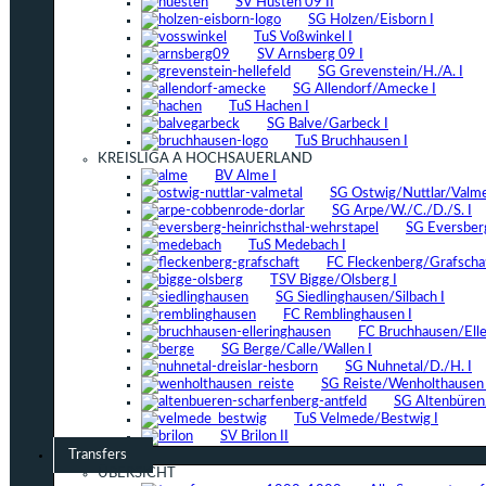
SV Hüsten 09 II
SG Holzen/Eisborn I
TuS Voßwinkel I
SV Arnsberg 09 I
SG Grevenstein/H./A. I
SG Allendorf/Amecke I
TuS Hachen I
SG Balve/Garbeck I
TuS Bruchhausen I
KREISLIGA A HOCHSAUERLAND
BV Alme I
SG Ostwig/Nuttlar/Valmet
SG Arpe/W./C./D./S. I
SG Eversber
TuS Medebach I
FC Fleckenberg/Grafschaf
TSV Bigge/Olsberg I
SG Siedlinghausen/Silbach I
FC Remblinghausen I
FC Bruchhausen/Elle
SG Berge/Calle/Wallen I
SG Nuhnetal/D./H. I
SG Reiste/Wenholthausen 
SG Altenbüren/
TuS Velmede/Bestwig I
SV Brilon II
Transfers
ÜBERSICHT