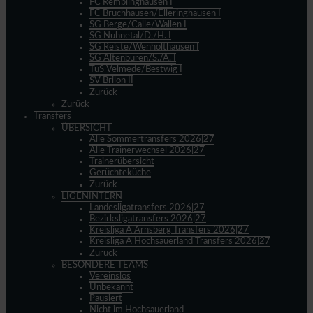
FC Remblinghausen I
FC Bruchhausen/Elleringhausen I
SG Berge/Calle/Wallen I
SG Nuhnetal/D./H. I
SG Reiste/Wenholthausen I
SG Altenbüren/S./A. I
TuS Velmede/Bestwig I
SV Brilon II
Zurück
Zurück
Transfers
ÜBERSICHT
Alle Sommertransfers 2026|27
Alle Trainerwechsel 2026|27
Trainerübersicht
Gerüchteküche
Zurück
LIGENINTERN
Landesligatransfers 2026|27
Bezirksligatransfers 2026|27
Kreisliga A Arnsberg Transfers 2026|27
Kreisliga A Hochsauerland Transfers 2026|27
Zurück
BESONDERE TEAMS
Vereinslos
Unbekannt
Pausiert
Nicht im Hochsauerland