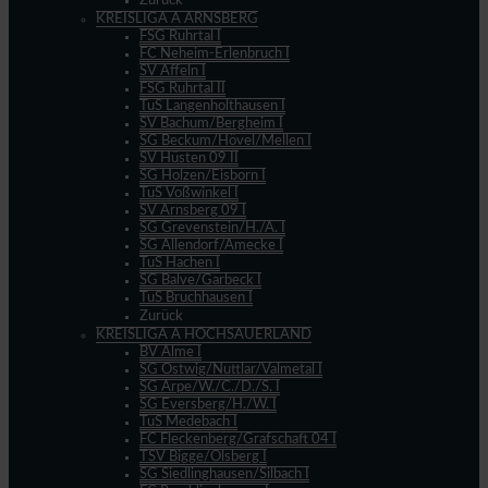
Zurück
KREISLIGA A ARNSBERG
FSG Ruhrtal I
FC Neheim-Erlenbruch I
SV Affeln I
FSG Ruhrtal II
TuS Langenholthausen I
SV Bachum/Bergheim I
SG Beckum/Hövel/Mellen I
SV Hüsten 09 II
SG Holzen/Eisborn I
TuS Voßwinkel I
SV Arnsberg 09 I
SG Grevenstein/H./A. I
SG Allendorf/Amecke I
TuS Hachen I
SG Balve/Garbeck I
TuS Bruchhausen I
Zurück
KREISLIGA A HOCHSAUERLAND
BV Alme I
SG Ostwig/Nuttlar/Valmetal I
SG Arpe/W./C./D./S. I
SG Eversberg/H./W. I
TuS Medebach I
FC Fleckenberg/Grafschaft 04 I
TSV Bigge/Olsberg I
SG Siedlinghausen/Silbach I