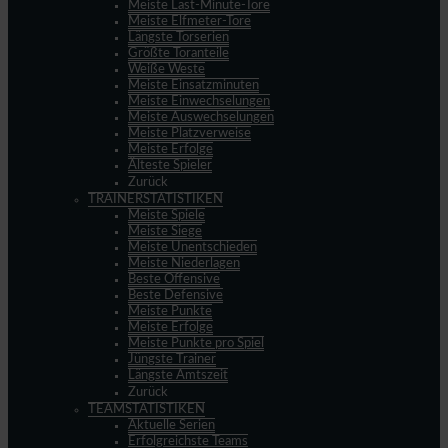
Meiste Last-Minute-Tore
Meiste Elfmeter-Tore
Längste Torserien
Größte Toranteile
Weiße Weste
Meiste Einsatzminuten
Meiste Einwechselungen
Meiste Auswechselungen
Meiste Platzverweise
Meiste Erfolge
Älteste Spieler
Zurück
TRAINERSTATISTIKEN
Meiste Spiele
Meiste Siege
Meiste Unentschieden
Meiste Niederlagen
Beste Offensive
Beste Defensive
Meiste Punkte
Meiste Erfolge
Meiste Punkte pro Spiel
Jüngste Trainer
Längste Amtszeit
Zurück
TEAMSTATISTIKEN
Aktuelle Serien
Erfolgreichste Teams