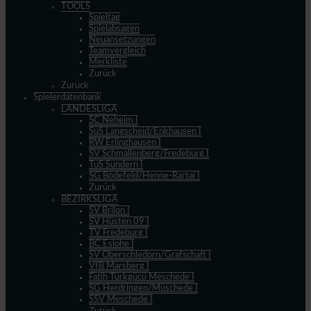
TOOLS
Spieltag
Spielabsagen
Neuansetzungen
Teamvergleich
Merkliste
Zurück
Zurück
Spielerdatenbank
LANDESLIGA
SC Neheim I
SuS Langscheid/Enkhausen I
RW Erlinghausen I
SV Schmallenberg/Fredeburg I
TuS Sundern I
SG Bödefeld/Henne-Rartal I
Zurück
BEZIRKSLIGA
SV Brilon I
SV Hüsten 09 I
TV Fredeburg I
BC Eslohe I
SV Oberschledorn/Grafschaft I
VfB Marsberg I
Fatih Türkgücü Meschede I
SG Herdringen/Müschede I
SSV Meschede I