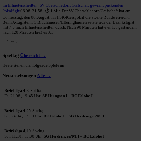
Im Elfmeterschießen: SV Oberschledorn/Grafschaft gewinnt packenden
Pokalfight
06.08. 21:58 · ⏱ 1 Min.
Der SV Oberschledorn/Grafschaft hat am
Donnerstag, den 06. August, im HSK-Kreispokal die zweite Runde erreicht.
Beim A-Ligisten FC Bruchhausen/Elleringhausen setzte sich der Bezirksligist
mit 7:6 nach Elfmeterschießen durch. Nach 90 Minuten hatte es 1:1 gestanden,
nach 120 Minuten hieß es 3:3.
Anzeige
Spieltag
Übersicht →
Heute stehen u.a. folgende Spiele an:
Neuansetzungen
Alle →
Bezirksliga 4
, 3. Spieltag
Fr., 21.08., 19:45 Uhr:
SF Hüingsen I
–
BC Eslohe I
Bezirksliga 4
, 25. Spieltag
Sa., 24.04., 17:00 Uhr:
BC Eslohe I
–
SG Herdringen/M. I
Bezirksliga 4
, 10. Spieltag
So., 11.10., 15:30 Uhr:
SG Herdringen/M. I
–
BC Eslohe I