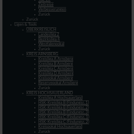
Zeitreise
Verbesserungen
Zurück
Zurück
Ligen & Tools
ÜBERKREISLICH
Landesliga 2
Bezirksliga 4
Westfalenpokal
Zurück
KREIS ARNSBERG
Kreisliga A Arnsberg
Kreisliga B Arnsberg
Kreisliga C Arnsberg
Kreisliga D Arnsberg
Kreispokal Arnsberg
Reservepokal Arnsberg
Zurück
KREIS HOCHSAUERLAND
Kreisliga A Hochsauerland
HSK-Kreisliga B (Findungsr. 1)
HSK-Kreisliga B (Findungsr. 2)
HSK-Kreisliga B (Findungsr. 3)
HSK-Kreisliga C (Findungsr. 1)
HSK-Kreisliga C (Findungsr. 2)
Kreispokal Hochsauerland
Zurück