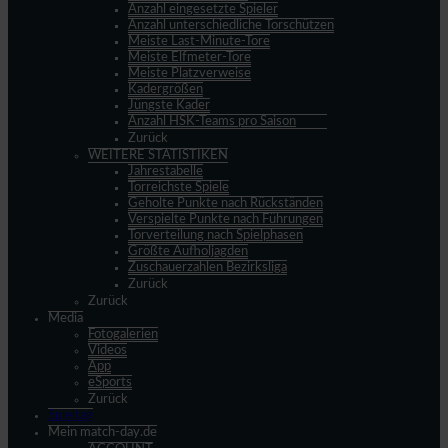
Anzahl eingesetzte Spieler
Anzahl unterschiedliche Torschützen
Meiste Last-Minute-Tore
Meiste Elfmeter-Tore
Meiste Platzverweise
Kadergrößen
Jüngste Kader
Anzahl HSK-Teams pro Saison
Zurück
WEITERE STATISTIKEN
Jahrestabelle
Torreichste Spiele
Geholte Punkte nach Rückständen
Verspielte Punkte nach Führungen
Torverteilung nach Spielphasen
Größte Aufholjagden
Zuschauerzahlen Bezirksliga
Zurück
Zurück
Media
Fotogalerien
Videos
App
eSports
Zurück
Spieltag
Mein match-day.de