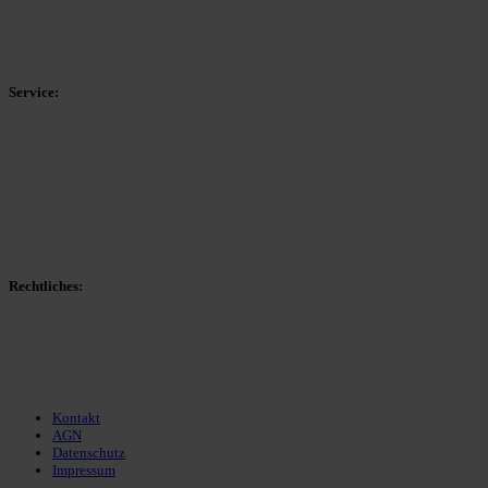
HSK-Kreisliga C West
HSK-Kreisliga C Ost
Kreisliga D Arnsberg
Service:
Spieltag
Spielerdatenbank
Transfers
Marktwerte
Statistiken
Gerüchte
Managerspiel
Rechtliches:
Kontakt
Nutzungsbedingungen
Datenschutz
Impressum
Kontakt
AGN
Datenschutz
Impressum