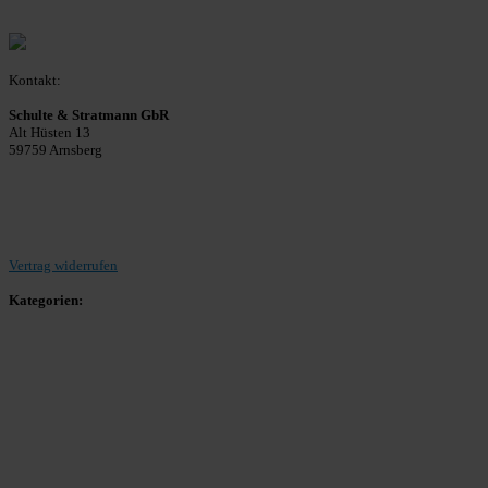
Kontakt:
Schulte & Stratmann GbR
Alt Hüsten 13
59759 Arnsberg
Beitrag einreichen
Vertrag widerrufen
Kategorien:
Allgemein
Landesliga 2
Bezirksliga 4
Kreisliga A Arnsberg
Kreisliga A Hochsauerland
Kreisliga B Arnsberg
Kreisliga B Hochsauerland
Kreisliga C Arnsberg