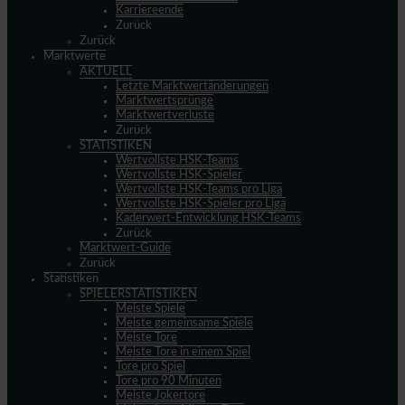
Karriereende
Zurück
Zurück
Marktwerte
AKTUELL
Letzte Marktwertänderungen
Marktwertsprünge
Marktwertverluste
Zurück
STATISTIKEN
Wertvollste HSK-Teams
Wertvollste HSK-Spieler
Wertvollste HSK-Teams pro Liga
Wertvollste HSK-Spieler pro Liga
Kaderwert-Entwicklung HSK-Teams
Zurück
Marktwert-Guide
Zurück
Statistiken
SPIELERSTATISTIKEN
Meiste Spiele
Meiste gemeinsame Spiele
Meiste Tore
Meiste Tore in einem Spiel
Tore pro Spiel
Tore pro 90 Minuten
Meiste Jokertore