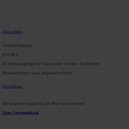
12 Monate unbegrenzter Zugriff auf alle Inhalte. Spare über 15 %
gegenüber dem Monatsabo.
Auswählen
Gruppenzugang
476,00 €
10 Jahreszugänge für Teams oder Vereine. Enthaltene
Mehrwertsteuer kann abgesetzt werden.
Auswählen
Du möchtest
match-day.de
-Plus verschenken?
Zum Geschenkkauf