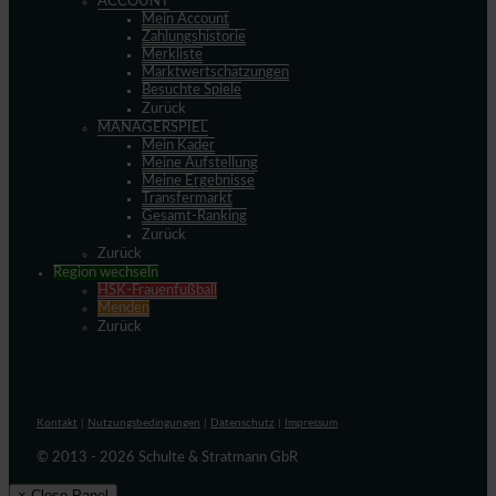
ACCOUNT
Mein Account
Zahlungshistorie
Merkliste
Marktwertschätzungen
Besuchte Spiele
Zurück
MANAGERSPIEL
Mein Kader
Meine Aufstellung
Meine Ergebnisse
Transfermarkt
Gesamt-Ranking
Zurück
Zurück
Region wechseln
HSK-Frauenfußball
Menden
Zurück
Kontakt
|
Nutzungsbedingungen
|
Datenschutz
|
Impressum
© 2013 - 2026 Schulte & Stratmann GbR
× Close Panel