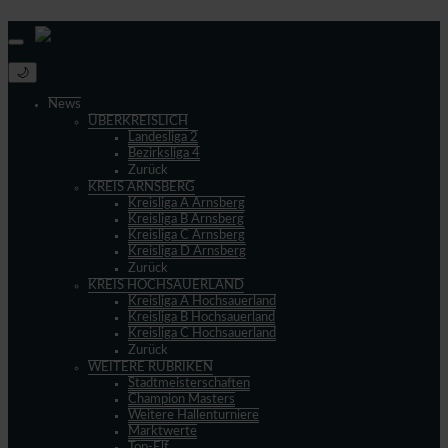
© 2013 - 2026 match-day.de | Die aktuellsten News des Sauerlandfußballs
🌙
News
ÜBERKREISLICH
Landesliga 2
Bezirksliga 4
Zurück
KREIS ARNSBERG
Kreisliga A Arnsberg
Kreisliga B Arnsberg
Kreisliga C Arnsberg
Kreisliga D Arnsberg
Zurück
KREIS HOCHSAUERLAND
Kreisliga A Hochsauerland
Kreisliga B Hochsauerland
Kreisliga C Hochsauerland
Zurück
WEITERE RUBRIKEN
Stadtmeisterschaften
Champion Masters
Weitere Hallenturniere
Marktwerte
Top-Elf