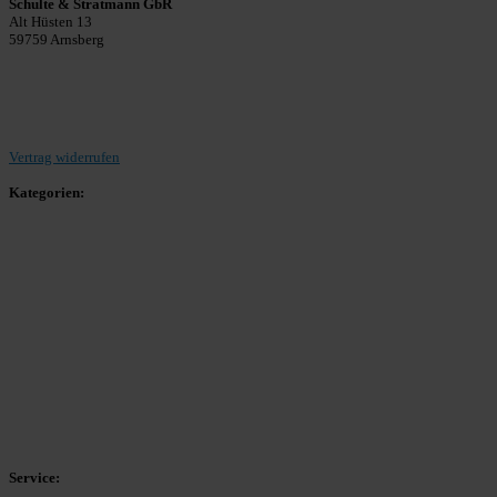
Schulte & Stratmann GbR
Alt Hüsten 13
59759 Arnsberg
Beitrag einreichen
Vertrag widerrufen
Kategorien:
Allgemein
Landesliga 2
Bezirksliga 4
Kreisliga A Arnsberg
Kreisliga A Hochsauerland
Kreisliga B Arnsberg
Kreisliga B Hochsauerland
Kreisliga C Arnsberg
HSK-Kreisliga C West
HSK-Kreisliga C Ost
Kreisliga D Arnsberg
Service: