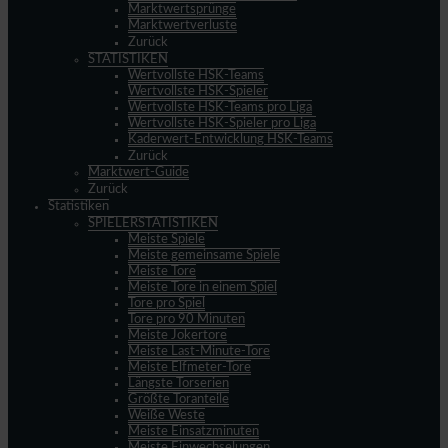
Marktwertsprünge
Marktwertverluste
Zurück
STATISTIKEN
Wertvollste HSK-Teams
Wertvollste HSK-Spieler
Wertvollste HSK-Teams pro Liga
Wertvollste HSK-Spieler pro Liga
Kaderwert-Entwicklung HSK-Teams
Zurück
Marktwert-Guide
Zurück
Statistiken
SPIELERSTATISTIKEN
Meiste Spiele
Meiste gemeinsame Spiele
Meiste Tore
Meiste Tore in einem Spiel
Tore pro Spiel
Tore pro 90 Minuten
Meiste Jokertore
Meiste Last-Minute-Tore
Meiste Elfmeter-Tore
Längste Torserien
Größte Toranteile
Weiße Weste
Meiste Einsatzminuten
Meiste Einwechselungen