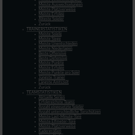
Meiste Auswechselungen
Meiste Platzverweise
Meiste Erfolge
Älteste Spieler
Zurück
TRAINERSTATISTIKEN
Meiste Spiele
Meiste Siege
Meiste Unentschieden
Meiste Niederlagen
Beste Offensive
Beste Defensive
Meiste Punkte
Meiste Erfolge
Meiste Punkte pro Spiel
Jüngste Trainer
Längste Amtszeit
Zurück
TEAMSTATISTIKEN
Aktuelle Serien
Erfolgreichste Teams
Anzahl eingesetzte Spieler
Anzahl unterschiedliche Torschützen
Meiste Last-Minute-Tore
Meiste Elfmeter-Tore
Meiste Platzverweise
Kadergrößen