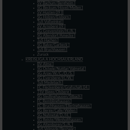
SV Bachum/Bergheim I
SG Beckum/Hövel/Mellen I
SV Hüsten 09 II
SG Holzen/Eisborn I
TuS Voßwinkel I
SV Arnsberg 09 I
SG Grevenstein/H./A. I
SG Allendorf/Amecke I
TuS Hachen I
SG Balve/Garbeck I
TuS Bruchhausen I
Zurück
KREISLIGA A HOCHSAUERLAND
BV Alme I
SG Ostwig/Nuttlar/Valmetal I
SG Arpe/W./C./D./S. I
SG Eversberg/H./W. I
TuS Medebach I
FC Fleckenberg/Grafschaft 04 I
TSV Bigge/Olsberg I
SG Siedlinghausen/Silbach I
FC Remblinghausen I
FC Bruchhausen/Elleringhausen I
SG Berge/Calle/Wallen I
SG Nuhnetal/D./H. I
SG Reiste/Wenholthausen I
SG Altenbüren/S./A. I
TuS Velmede/Bestwig I