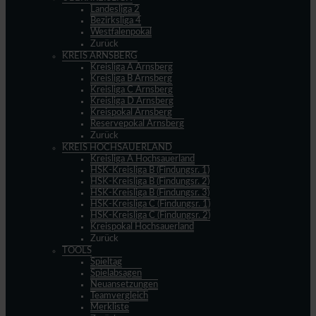
Landesliga 2
Bezirksliga 4
Westfalenpokal
Zurück
KREIS ARNSBERG
Kreisliga A Arnsberg
Kreisliga B Arnsberg
Kreisliga C Arnsberg
Kreisliga D Arnsberg
Kreispokal Arnsberg
Reservepokal Arnsberg
Zurück
KREIS HOCHSAUERLAND
Kreisliga A Hochsauerland
HSK-Kreisliga B (Findungsr. 1)
HSK-Kreisliga B (Findungsr. 2)
HSK-Kreisliga B (Findungsr. 3)
HSK-Kreisliga C (Findungsr. 1)
HSK-Kreisliga C (Findungsr. 2)
Kreispokal Hochsauerland
Zurück
TOOLS
Spieltag
Spielabsagen
Neuansetzungen
Teamvergleich
Merkliste