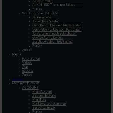
Jüngste Kader
Anzahl HSK-Teams pro Saison
Zurück
WEITERE STATISTIKEN
Jahrestabelle
Torreichste Spiele
Geholte Punkte nach Rückständen
Verspielte Punkte nach Führungen
Torverteilung nach Spielphasen
Größte Aufholjagden
Zuschauerzahlen Bezirksliga
Zurück
Zurück
Media
Fotogalerien
Videos
App
eSports
Zurück
Spieltag
Mein match-day.de
ACCOUNT
Mein Account
Zahlungshistorie
Merkliste
Marktwertschätzungen
Besuchte Spiele
Zurück