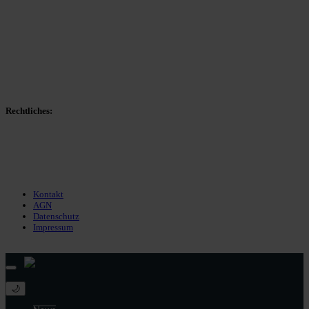
Spieltag
Spielerdatenbank
Transfers
Marktwerte
Statistiken
Gerüchte
Managerspiel
Rechtliches:
Kontakt
Nutzungsbedingungen
Datenschutz
Impressum
Kontakt
AGN
Datenschutz
Impressum
© 2013 - 2026 match-day.de | Die aktuellsten News des Sauerlandfußballs
🌙