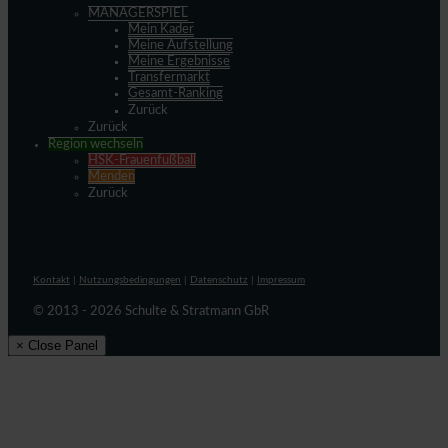
MANAGERSPIEL
Mein Kader
Meine Aufstellung
Meine Ergebnisse
Transfermarkt
Gesamt-Ranking
Zurück
Zurück
Region wechseln
HSK-Frauenfußball
Menden
Zurück
Kontakt
|
Nutzungsbedingungen
|
Datenschutz
|
Impressum
© 2013 - 2026 Schulte & Stratmann GbR
× Close Panel