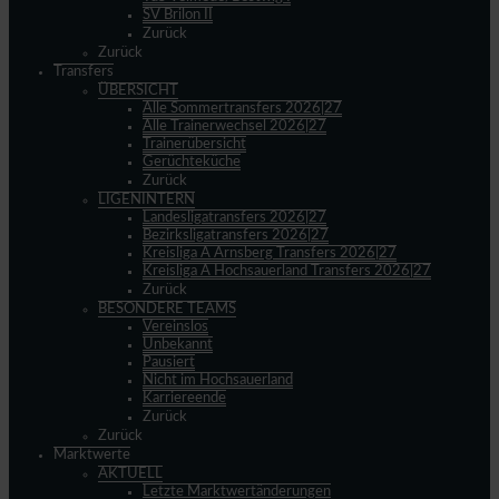
SV Brilon II
Zurück
Zurück
Transfers
ÜBERSICHT
Alle Sommertransfers 2026|27
Alle Trainerwechsel 2026|27
Trainerübersicht
Gerüchteküche
Zurück
LIGENINTERN
Landesligatransfers 2026|27
Bezirksligatransfers 2026|27
Kreisliga A Arnsberg Transfers 2026|27
Kreisliga A Hochsauerland Transfers 2026|27
Zurück
BESONDERE TEAMS
Vereinslos
Unbekannt
Pausiert
Nicht im Hochsauerland
Karriereende
Zurück
Zurück
Marktwerte
AKTUELL
Letzte Marktwertänderungen