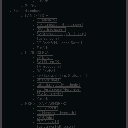
Zurück
Zurück
Spielerdatenbank
LANDESLIGA
SC Neheim I
SuS Langscheid/Enkhausen I
RW Erlinghausen I
SV Schmallenberg/Fredeburg I
TuS Sundern I
SG Bödefeld/Henne-Rartal I
Zurück
BEZIRKSLIGA
SV Brilon I
SV Hüsten 09 I
TV Fredeburg I
BC Eslohe I
SV Oberschledorn/Grafschaft I
VfB Marsberg I
Fatih Türkgücü Meschede I
SG Herdringen/Müschede I
SSV Meschede I
Zurück
KREISLIGA A ARNSBERG
FSG Ruhrtal I
FC Neheim-Erlenbruch I
SV Affeln I
FSG Ruhrtal II
TuS Langenholthausen I