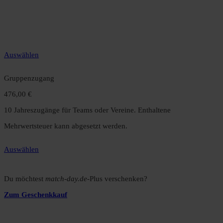
12 Monate unbegrenzter Zugriff auf alle Inhalte. Spare über 15 %
gegenüber dem Monatsabo.
Auswählen
Gruppenzugang
476,00 €
10 Jahreszugänge für Teams oder Vereine. Enthaltene
Mehrwertsteuer kann abgesetzt werden.
Auswählen
Du möchtest
match-day.de
-Plus verschenken?
Zum Geschenkkauf