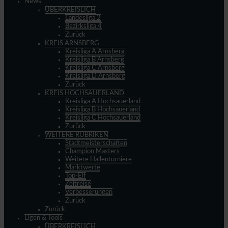
News
ÜBERKREISLICH
Landesliga 2
Bezirksliga 4
Zurück
KREIS ARNSBERG
Kreisliga A Arnsberg
Kreisliga B Arnsberg
Kreisliga C Arnsberg
Kreisliga D Arnsberg
Zurück
KREIS HOCHSAUERLAND
Kreisliga A Hochsauerland
Kreisliga B Hochsauerland
Kreisliga C Hochsauerland
Zurück
WEITERE RUBRIKEN
Stadtmeisterschaften
Champion Masters
Weitere Hallenturniere
Marktwerte
Top-Elf
Zeitreise
Verbesserungen
Zurück
Zurück
Ligen & Tools
ÜBERKREISLICH