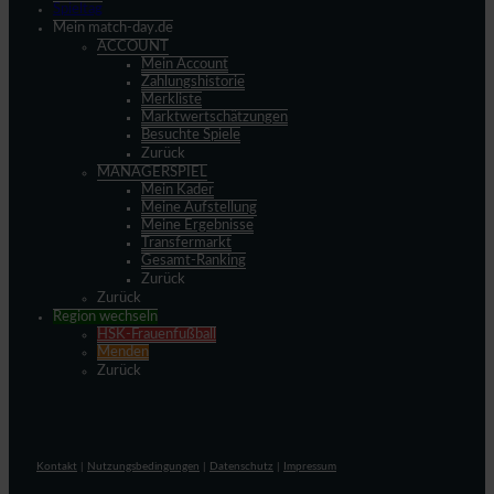
Spieltag
Mein match-day.de
ACCOUNT
Mein Account
Zahlungshistorie
Merkliste
Marktwertschätzungen
Besuchte Spiele
Zurück
MANAGERSPIEL
Mein Kader
Meine Aufstellung
Meine Ergebnisse
Transfermarkt
Gesamt-Ranking
Zurück
Zurück
Region wechseln
HSK-Frauenfußball
Menden
Zurück
Kontakt
|
Nutzungsbedingungen
|
Datenschutz
|
Impressum