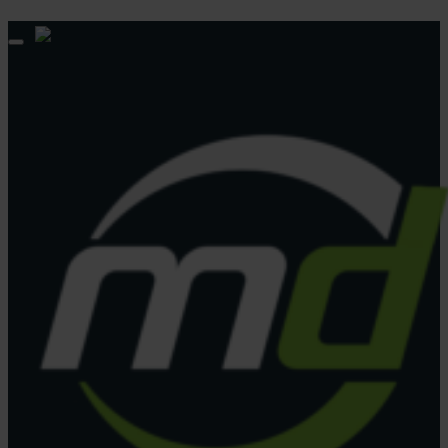
© 2013 - 2026 match-day.de | Die aktuellsten News des Sauerlandfußballs