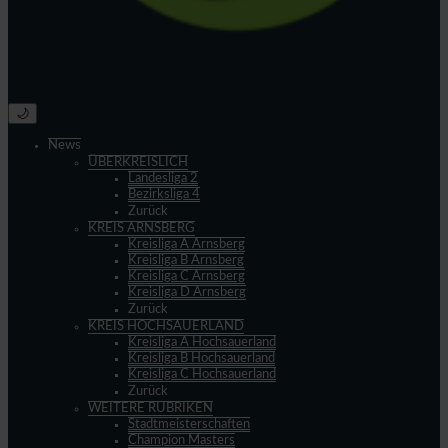
🌙
News
ÜBERKREISLICH
Landesliga 2
Bezirksliga 4
Zurück
KREIS ARNSBERG
Kreisliga A Arnsberg
Kreisliga B Arnsberg
Kreisliga C Arnsberg
Kreisliga D Arnsberg
Zurück
KREIS HOCHSAUERLAND
Kreisliga A Hochsauerland
Kreisliga B Hochsauerland
Kreisliga C Hochsauerland
Zurück
WEITERE RUBRIKEN
Stadtmeisterschaften
Champion Masters