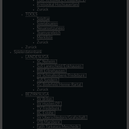
HSK-Kreisliga C (Findungsr. 2)
Kreispokal Hochsauerland
Zurück
TOOLS
Spieltag
Spielabsagen
Neuansetzungen
Teamvergleich
Merkliste
Zurück
Zurück
Spielerdatenbank
LANDESLIGA
SC Neheim I
SuS Langscheid/Enkhausen I
RW Erlinghausen I
SV Schmallenberg/Fredeburg I
TuS Sundern I
SG Bödefeld/Henne-Rartal I
Zurück
BEZIRKSLIGA
SV Brilon I
SV Hüsten 09 I
TV Fredeburg I
BC Eslohe I
SV Oberschledorn/Grafschaft I
VfB Marsberg I
Fatih Türkgücü Meschede I