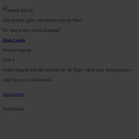
Alle Inhalte gibt's mit
match-day.de
-Plus!
Du hast schon einen Zugang?
Zum Login
Monatszugang
4,99 €
Voller Zugriff auf alle Inhalte für 30 Tage. Ideal zum Ausprobieren
oder für kurze Zeiträume.
Auswählen
Empfohlen
Jahreszugang
49,99 €
12 Monate unbegrenzter Zugriff auf alle Inhalte. Spare über 15 %