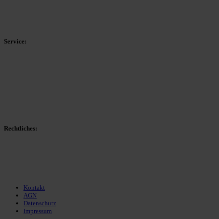
HSK-Kreisliga C West
HSK-Kreisliga C Ost
Kreisliga D Arnsberg
Service:
Spieltag
Spielerdatenbank
Transfers
Marktwerte
Statistiken
Gerüchte
Managerspiel
Rechtliches:
Kontakt
Nutzungsbedingungen
Datenschutz
Impressum
Kontakt
AGN
Datenschutz
Impressum