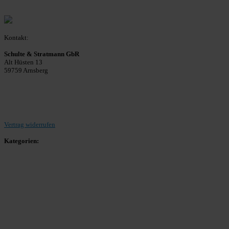
Kontakt:
Schulte & Stratmann GbR
Alt Hüsten 13
59759 Arnsberg
Beitrag einreichen
Vertrag widerrufen
Kategorien:
Allgemein
Landesliga 2
Bezirksliga 4
Kreisliga A Arnsberg
Kreisliga A Hochsauerland
Kreisliga B Arnsberg
Kreisliga B Hochsauerland
Kreisliga C Arnsberg