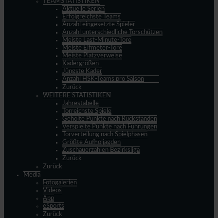
TEAMSTATISTIKEN
Aktuelle Serien
Erfolgreichste Teams
Anzahl eingesetzte Spieler
Anzahl unterschiedliche Torschützen
Meiste Last-Minute-Tore
Meiste Elfmeter-Tore
Meiste Platzverweise
Kadergrößen
Jüngste Kader
Anzahl HSK-Teams pro Saison
Zurück
WEITERE STATISTIKEN
Jahrestabelle
Torreichste Spiele
Geholte Punkte nach Rückständen
Verspielte Punkte nach Führungen
Torverteilung nach Spielphasen
Größte Aufholjagden
Zuschauerzahlen Bezirksliga
Zurück
Zurück
Media
Fotogalerien
Videos
App
eSports
Zurück