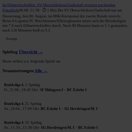
Im Elfmeterschießen: SV Oberschledorn/Grafschaft gewinnt packenden
Pokalfight
06.08. 21:58 · ⏱ 1 Min.
Der SV Oberschledorn/Grafschaft hat am
Donnerstag, den 06. August, im HSK-Kreispokal die zweite Runde erreicht.
Beim A-Ligisten FC Bruchhausen/Elleringhausen setzte sich der Bezirksligist
mit 7:6 nach Elfmeterschießen durch. Nach 90 Minuten hatte es 1:1 gestanden,
nach 120 Minuten hieß es 3:3.
Anzeige
Spieltag
Übersicht →
Heute stehen u.a. folgende Spiele an:
Neuansetzungen
Alle →
Bezirksliga 4
, 3. Spieltag
Fr., 21.08., 19:45 Uhr:
SF Hüingsen I
–
BC Eslohe I
Bezirksliga 4
, 25. Spieltag
Sa., 24.04., 17:00 Uhr:
BC Eslohe I
–
SG Herdringen/M. I
Bezirksliga 4
, 10. Spieltag
So., 11.10., 15:30 Uhr:
SG Herdringen/M. I
–
BC Eslohe I