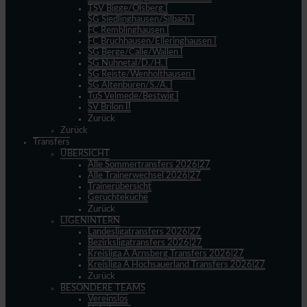
TSV Bigge/Olsberg I
SG Siedlinghausen/Silbach I
FC Remblinghausen I
FC Bruchhausen/Elleringhausen I
SG Berge/Calle/Wallen I
SG Nuhnetal/D./H. I
SG Reiste/Wenholthausen I
SG Altenbüren/S./A. I
TuS Velmede/Bestwig I
SV Brilon II
Zurück
Zurück
Transfers
ÜBERSICHT
Alle Sommertransfers 2026|27
Alle Trainerwechsel 2026|27
Trainerübersicht
Gerüchteküche
Zurück
LIGENINTERN
Landesligatransfers 2026|27
Bezirksligatransfers 2026|27
Kreisliga A Arnsberg Transfers 2026|27
Kreisliga A Hochsauerland Transfers 2026|27
Zurück
BESONDERE TEAMS
Vereinslos