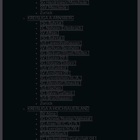
SG Herdringen/Müschede I
SSV Meschede I
Zurück
KREISLIGA A ARNSBERG
FSG Ruhrtal I
FC Neheim-Erlenbruch I
SV Affeln I
FSG Ruhrtal II
TuS Langenholthausen I
SV Bachum/Bergheim I
SG Beckum/Hövel/Mellen I
SV Hüsten 09 II
SG Holzen/Eisborn I
TuS Voßwinkel I
SV Arnsberg 09 I
SG Grevenstein/H./A. I
SG Allendorf/Amecke I
TuS Hachen I
SG Balve/Garbeck I
TuS Bruchhausen I
Zurück
KREISLIGA A HOCHSAUERLAND
BV Alme I
SG Ostwig/Nuttlar/Valmetal I
SG Arpe/W./C./D./S. I
SG Eversberg/H./W. I
TuS Medebach I
FC Fleckenberg/Grafschaft 04 I