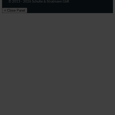
© 2013 - 2026 Schulte & Stratmann GbR
× Close Panel