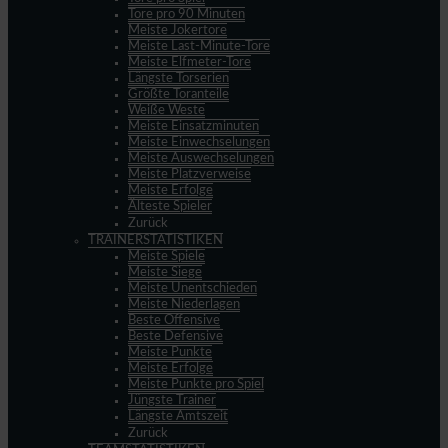
Tore pro 90 Minuten
Meiste Jokertore
Meiste Last-Minute-Tore
Meiste Elfmeter-Tore
Längste Torserien
Größte Toranteile
Weiße Weste
Meiste Einsatzminuten
Meiste Einwechselungen
Meiste Auswechselungen
Meiste Platzverweise
Meiste Erfolge
Älteste Spieler
Zurück
TRAINERSTATISTIKEN
Meiste Spiele
Meiste Siege
Meiste Unentschieden
Meiste Niederlagen
Beste Offensive
Beste Defensive
Meiste Punkte
Meiste Erfolge
Meiste Punkte pro Spiel
Jüngste Trainer
Längste Amtszeit
Zurück