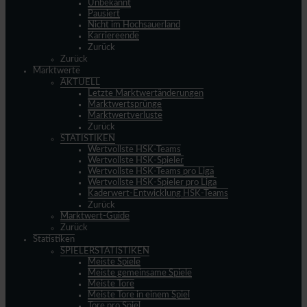
Unbekannt
Pausiert
Nicht im Hochsauerland
Karriereende
Zurück
Zurück
Marktwerte
AKTUELL
Letzte Marktwertänderungen
Marktwertsprünge
Marktwertverluste
Zurück
STATISTIKEN
Wertvollste HSK-Teams
Wertvollste HSK-Spieler
Wertvollste HSK-Teams pro Liga
Wertvollste HSK-Spieler pro Liga
Kaderwert-Entwicklung HSK-Teams
Zurück
Marktwert-Guide
Zurück
Statistiken
SPIELERSTATISTIKEN
Meiste Spiele
Meiste gemeinsame Spiele
Meiste Tore
Meiste Tore in einem Spiel
Tore pro Spiel