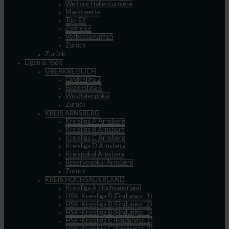
Weitere Hallenturniere
Marktwerte
Top-Elf
Zeitreise
Verbesserungen
Zurück
Zurück
Ligen & Tools
ÜBERKREISLICH
Landesliga 2
Bezirksliga 4
Westfalenpokal
Zurück
KREIS ARNSBERG
Kreisliga A Arnsberg
Kreisliga B Arnsberg
Kreisliga C Arnsberg
Kreisliga D Arnsberg
Kreispokal Arnsberg
Reservepokal Arnsberg
Zurück
KREIS HOCHSAUERLAND
Kreisliga A Hochsauerland
HSK-Kreisliga B (Findungsr. 1)
HSK-Kreisliga B (Findungsr. 2)
HSK-Kreisliga B (Findungsr. 3)
HSK-Kreisliga C (Findungsr. 1)