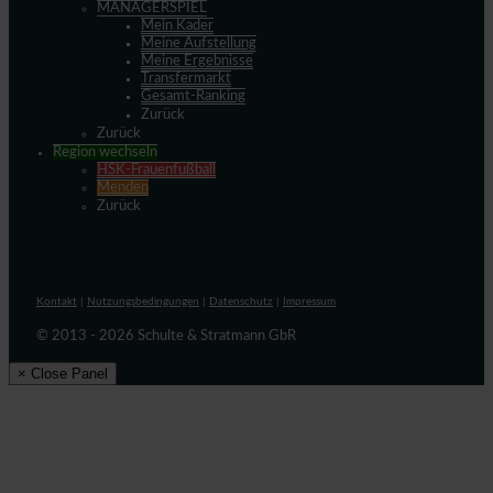
MANAGERSPIEL
Mein Kader
Meine Aufstellung
Meine Ergebnisse
Transfermarkt
Gesamt-Ranking
Zurück
Zurück
Region wechseln
HSK-Frauenfußball
Menden
Zurück
Kontakt
|
Nutzungsbedingungen
|
Datenschutz
|
Impressum
© 2013 - 2026 Schulte & Stratmann GbR
× Close Panel