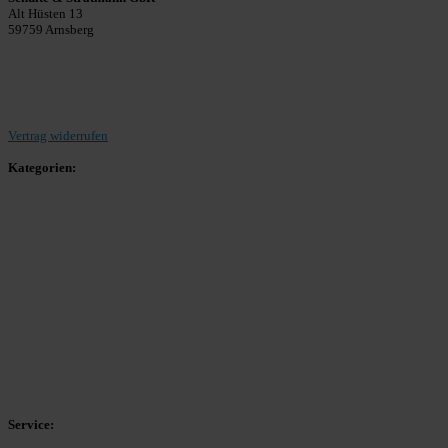
Alt Hüsten 13
59759 Arnsberg
Beitrag einreichen
Vertrag widerrufen
Kategorien:
Allgemein
Landesliga 2
Bezirksliga 4
Kreisliga A Arnsberg
Kreisliga A Hochsauerland
Kreisliga B Arnsberg
Kreisliga B Hochsauerland
Kreisliga C Arnsberg
HSK-Kreisliga C West
HSK-Kreisliga C Ost
Kreisliga D Arnsberg
Service: