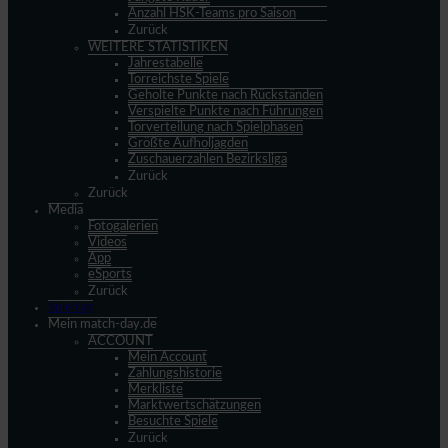
Anzahl HSK-Teams pro Saison
Zurück
WEITERE STATISTIKEN
Jahrestabelle
Torreichste Spiele
Geholte Punkte nach Rückständen
Verspielte Punkte nach Führungen
Torverteilung nach Spielphasen
Größte Aufholjagden
Zuschauerzahlen Bezirksliga
Zurück
Zurück
Media
Fotogalerien
Videos
App
eSports
Zurück
Spieltag
Mein match-day.de
ACCOUNT
Mein Account
Zahlungshistorie
Merkliste
Marktwertschätzungen
Besuchte Spiele
Zurück