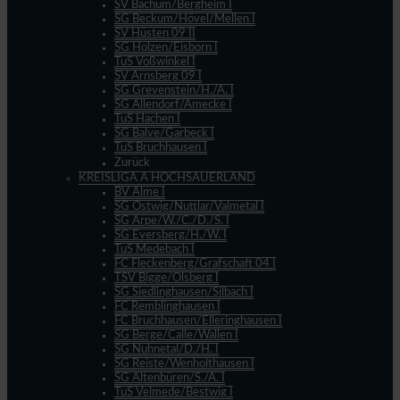
SV Bachum/Bergheim I
SG Beckum/Hövel/Mellen I
SV Hüsten 09 II
SG Holzen/Eisborn I
TuS Voßwinkel I
SV Arnsberg 09 I
SG Grevenstein/H./A. I
SG Allendorf/Amecke I
TuS Hachen I
SG Balve/Garbeck I
TuS Bruchhausen I
Zurück
KREISLIGA A HOCHSAUERLAND
BV Alme I
SG Ostwig/Nuttlar/Valmetal I
SG Arpe/W./C./D./S. I
SG Eversberg/H./W. I
TuS Medebach I
FC Fleckenberg/Grafschaft 04 I
TSV Bigge/Olsberg I
SG Siedlinghausen/Silbach I
FC Remblinghausen I
FC Bruchhausen/Elleringhausen I
SG Berge/Calle/Wallen I
SG Nuhnetal/D./H. I
SG Reiste/Wenholthausen I
SG Altenbüren/S./A. I
TuS Velmede/Bestwig I