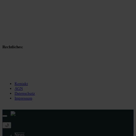
Spieltag
Spielerdatenbank
Transfers
Marktwerte
Statistiken
Gerüchte
Managerspiel
Rechtliches:
Kontakt
Nutzungsbedingungen
Datenschutz
Impressum
Kontakt
AGN
Datenschutz
Impressum
© 2013 - 2026 match-day.de | Die aktuellsten News des Sauerlandfußballs
🌙
News