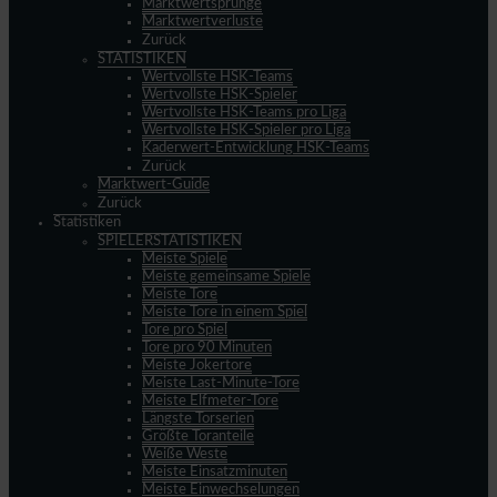
Marktwertsprünge
Marktwertverluste
Zurück
STATISTIKEN
Wertvollste HSK-Teams
Wertvollste HSK-Spieler
Wertvollste HSK-Teams pro Liga
Wertvollste HSK-Spieler pro Liga
Kaderwert-Entwicklung HSK-Teams
Zurück
Marktwert-Guide
Zurück
Statistiken
SPIELERSTATISTIKEN
Meiste Spiele
Meiste gemeinsame Spiele
Meiste Tore
Meiste Tore in einem Spiel
Tore pro Spiel
Tore pro 90 Minuten
Meiste Jokertore
Meiste Last-Minute-Tore
Meiste Elfmeter-Tore
Längste Torserien
Größte Toranteile
Weiße Weste
Meiste Einsatzminuten
Meiste Einwechselungen