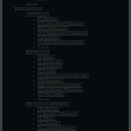
Zurück
Spielerdatenbank
LANDESLIGA
SC Neheim I
SuS Langscheid/Enkhausen I
RW Erlinghausen I
SV Schmallenberg/Fredeburg I
TuS Sundern I
SG Bödefeld/Henne-Rartal I
Zurück
BEZIRKSLIGA
SV Brilon I
SV Hüsten 09 I
TV Fredeburg I
BC Eslohe I
SV Oberschledorn/Grafschaft I
VfB Marsberg I
Fatih Türkgücü Meschede I
SG Herdringen/Müschede I
SSV Meschede I
Zurück
KREISLIGA A ARNSBERG
FSG Ruhrtal I
FC Neheim-Erlenbruch I
SV Affeln I
FSG Ruhrtal II
TuS Langenholthausen I