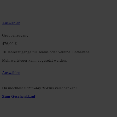
12 Monate unbegrenzter Zugriff auf alle Inhalte. Spare über 15 %
gegenüber dem Monatsabo.
Auswählen
Gruppenzugang
476,00 €
10 Jahreszugänge für Teams oder Vereine. Enthaltene
Mehrwertsteuer kann abgesetzt werden.
Auswählen
Du möchtest
match-day.de
-Plus verschenken?
Zum Geschenkkauf