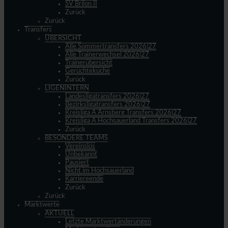
SV Brilon II
Zurück
Zurück
Transfers
ÜBERSICHT
Alle Sommertransfers 2026|27
Alle Trainerwechsel 2026|27
Trainerübersicht
Gerüchteküche
Zurück
LIGENINTERN
Landesligatransfers 2026|27
Bezirksligatransfers 2026|27
Kreisliga A Arnsberg Transfers 2026|27
Kreisliga A Hochsauerland Transfers 2026|27
Zurück
BESONDERE TEAMS
Vereinslos
Unbekannt
Pausiert
Nicht im Hochsauerland
Karriereende
Zurück
Zurück
Marktwerte
AKTUELL
Letzte Marktwertänderungen