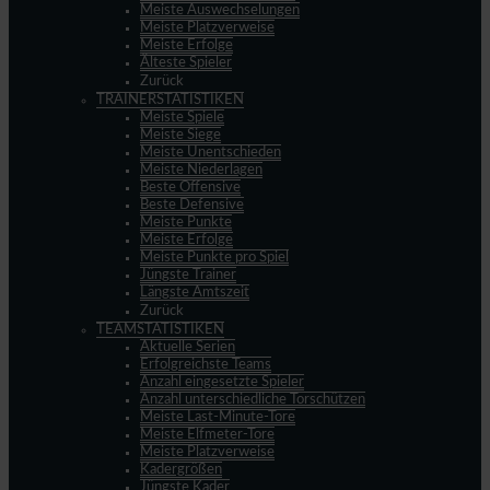
Meiste Auswechselungen
Meiste Platzverweise
Meiste Erfolge
Älteste Spieler
Zurück
TRAINERSTATISTIKEN
Meiste Spiele
Meiste Siege
Meiste Unentschieden
Meiste Niederlagen
Beste Offensive
Beste Defensive
Meiste Punkte
Meiste Erfolge
Meiste Punkte pro Spiel
Jüngste Trainer
Längste Amtszeit
Zurück
TEAMSTATISTIKEN
Aktuelle Serien
Erfolgreichste Teams
Anzahl eingesetzte Spieler
Anzahl unterschiedliche Torschützen
Meiste Last-Minute-Tore
Meiste Elfmeter-Tore
Meiste Platzverweise
Kadergrößen
Jüngste Kader