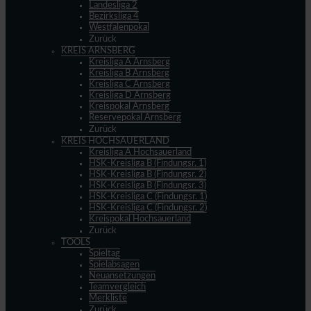
Landesliga 2
Bezirksliga 4
Westfalenpokal
Zurück
KREIS ARNSBERG
Kreisliga A Arnsberg
Kreisliga B Arnsberg
Kreisliga C Arnsberg
Kreisliga D Arnsberg
Kreispokal Arnsberg
Reservepokal Arnsberg
Zurück
KREIS HOCHSAUERLAND
Kreisliga A Hochsauerland
HSK-Kreisliga B (Findungsr. 1)
HSK-Kreisliga B (Findungsr. 2)
HSK-Kreisliga B (Findungsr. 3)
HSK-Kreisliga C (Findungsr. 1)
HSK-Kreisliga C (Findungsr. 2)
Kreispokal Hochsauerland
Zurück
TOOLS
Spieltag
Spielabsagen
Neuansetzungen
Teamvergleich
Merkliste
Zurück