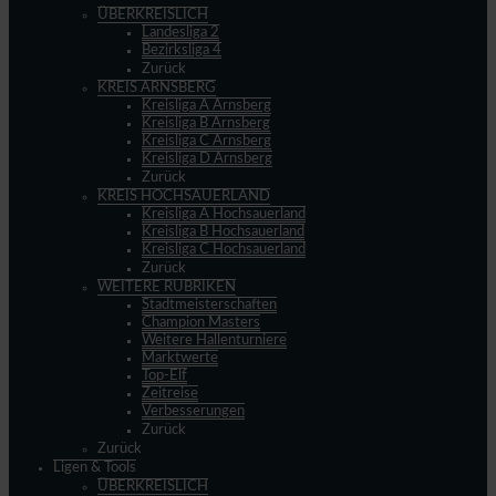
ÜBERKREISLICH
Landesliga 2
Bezirksliga 4
Zurück
KREIS ARNSBERG
Kreisliga A Arnsberg
Kreisliga B Arnsberg
Kreisliga C Arnsberg
Kreisliga D Arnsberg
Zurück
KREIS HOCHSAUERLAND
Kreisliga A Hochsauerland
Kreisliga B Hochsauerland
Kreisliga C Hochsauerland
Zurück
WEITERE RUBRIKEN
Stadtmeisterschaften
Champion Masters
Weitere Hallenturniere
Marktwerte
Top-Elf
Zeitreise
Verbesserungen
Zurück
Zurück
Ligen & Tools
ÜBERKREISLICH