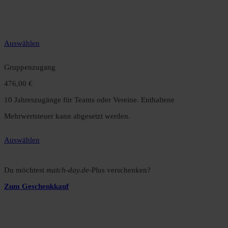
12 Monate unbegrenzter Zugriff auf alle Inhalte. Spare über 15 %
gegenüber dem Monatsabo.
Auswählen
Gruppenzugang
476,00 €
10 Jahreszugänge für Teams oder Vereine. Enthaltene
Mehrwertsteuer kann abgesetzt werden.
Auswählen
Du möchtest
match-day.de
-Plus verschenken?
Zum Geschenkkauf