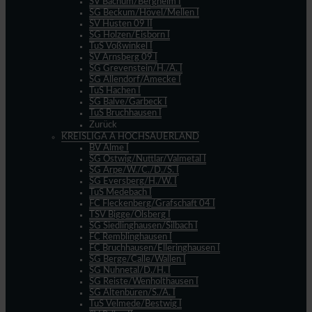
SV Bachum/Bergheim I
SG Beckum/Hövel/Mellen I
SV Hüsten 09 II
SG Holzen/Eisborn I
TuS Voßwinkel I
SV Arnsberg 09 I
SG Grevenstein/H./A. I
SG Allendorf/Amecke I
TuS Hachen I
SG Balve/Garbeck I
TuS Bruchhausen I
Zurück
KREISLIGA A HOCHSAUERLAND
BV Alme I
SG Ostwig/Nuttlar/Valmetal I
SG Arpe/W./C./D./S. I
SG Eversberg/H./W. I
TuS Medebach I
FC Fleckenberg/Grafschaft 04 I
TSV Bigge/Olsberg I
SG Siedlinghausen/Silbach I
FC Remblinghausen I
FC Bruchhausen/Elleringhausen I
SG Berge/Calle/Wallen I
SG Nuhnetal/D./H. I
SG Reiste/Wenholthausen I
SG Altenbüren/S./A. I
TuS Velmede/Bestwig I