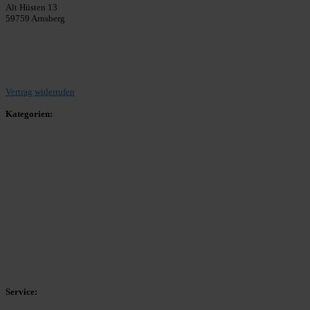
Alt Hüsten 13
59759 Arnsberg
Beitrag einreichen
Vertrag widerrufen
Kategorien:
Allgemein
Landesliga 2
Bezirksliga 4
Kreisliga A Arnsberg
Kreisliga A Hochsauerland
Kreisliga B Arnsberg
Kreisliga B Hochsauerland
Kreisliga C Arnsberg
HSK-Kreisliga C West
HSK-Kreisliga C Ost
Kreisliga D Arnsberg
Service: