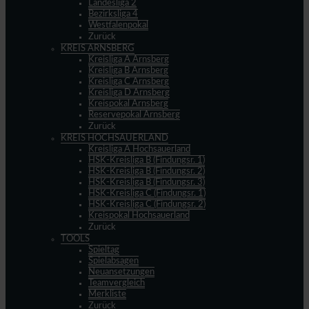
Landesliga 2
Bezirksliga 4
Westfalenpokal
Zurück
KREIS ARNSBERG
Kreisliga A Arnsberg
Kreisliga B Arnsberg
Kreisliga C Arnsberg
Kreisliga D Arnsberg
Kreispokal Arnsberg
Reservepokal Arnsberg
Zurück
KREIS HOCHSAUERLAND
Kreisliga A Hochsauerland
HSK-Kreisliga B (Findungsr. 1)
HSK-Kreisliga B (Findungsr. 2)
HSK-Kreisliga B (Findungsr. 3)
HSK-Kreisliga C (Findungsr. 1)
HSK-Kreisliga C (Findungsr. 2)
Kreispokal Hochsauerland
Zurück
TOOLS
Spieltag
Spielabsagen
Neuansetzungen
Teamvergleich
Merkliste
Zurück