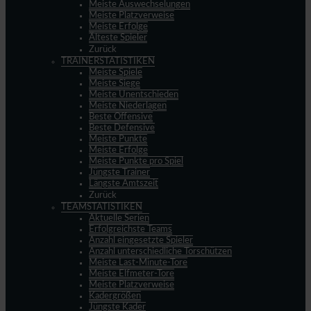
Meiste Auswechselungen
Meiste Platzverweise
Meiste Erfolge
Älteste Spieler
Zurück
TRAINERSTATISTIKEN
Meiste Spiele
Meiste Siege
Meiste Unentschieden
Meiste Niederlagen
Beste Offensive
Beste Defensive
Meiste Punkte
Meiste Erfolge
Meiste Punkte pro Spiel
Jüngste Trainer
Längste Amtszeit
Zurück
TEAMSTATISTIKEN
Aktuelle Serien
Erfolgreichste Teams
Anzahl eingesetzte Spieler
Anzahl unterschiedliche Torschützen
Meiste Last-Minute-Tore
Meiste Elfmeter-Tore
Meiste Platzverweise
Kadergrößen
Jüngste Kader