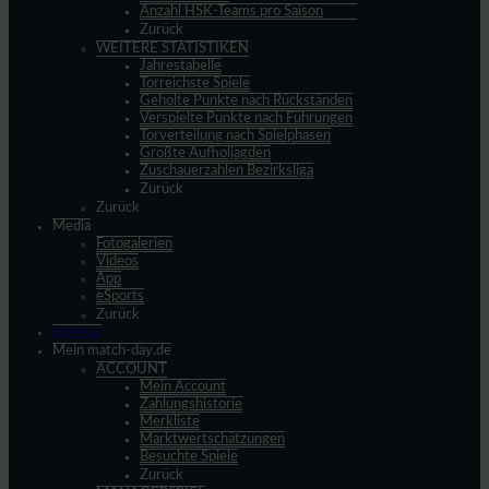
Anzahl HSK-Teams pro Saison
Zurück
WEITERE STATISTIKEN
Jahrestabelle
Torreichste Spiele
Geholte Punkte nach Rückständen
Verspielte Punkte nach Führungen
Torverteilung nach Spielphasen
Größte Aufholjagden
Zuschauerzahlen Bezirksliga
Zurück
Zurück
Media
Fotogalerien
Videos
App
eSports
Zurück
Spieltag
Mein match-day.de
ACCOUNT
Mein Account
Zahlungshistorie
Merkliste
Marktwertschätzungen
Besuchte Spiele
Zurück