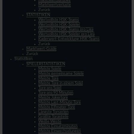
Marktwertsprünge
Marktwertverluste
Zurück
STATISTIKEN
Wertvollste HSK-Teams
Wertvollste HSK-Spieler
Wertvollste HSK-Teams pro Liga
Wertvollste HSK-Spieler pro Liga
Kaderwert-Entwicklung HSK-Teams
Zurück
Marktwert-Guide
Zurück
Statistiken
SPIELERSTATISTIKEN
Meiste Spiele
Meiste gemeinsame Spiele
Meiste Tore
Meiste Tore in einem Spiel
Tore pro Spiel
Tore pro 90 Minuten
Meiste Jokertore
Meiste Last-Minute-Tore
Meiste Elfmeter-Tore
Längste Torserien
Größte Toranteile
Weiße Weste
Meiste Einsatzminuten
Meiste Einwechselungen