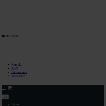
Spieltag
Spielerdatenbank
Transfers
Marktwerte
Statistiken
Gerüchte
Managerspiel
Rechtliches:
Kontakt
Nutzungsbedingungen
Datenschutz
Impressum
Kontakt
AGN
Datenschutz
Impressum
© 2013 - 2026 match-day.de | Die aktuellsten News des Sauerlandfußballs
🌙
News