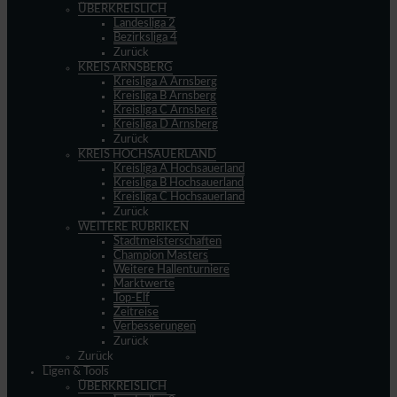
ÜBERKREISLICH
Landesliga 2
Bezirksliga 4
Zurück
KREIS ARNSBERG
Kreisliga A Arnsberg
Kreisliga B Arnsberg
Kreisliga C Arnsberg
Kreisliga D Arnsberg
Zurück
KREIS HOCHSAUERLAND
Kreisliga A Hochsauerland
Kreisliga B Hochsauerland
Kreisliga C Hochsauerland
Zurück
WEITERE RUBRIKEN
Stadtmeisterschaften
Champion Masters
Weitere Hallenturniere
Marktwerte
Top-Elf
Zeitreise
Verbesserungen
Zurück
Zurück
Ligen & Tools
ÜBERKREISLICH