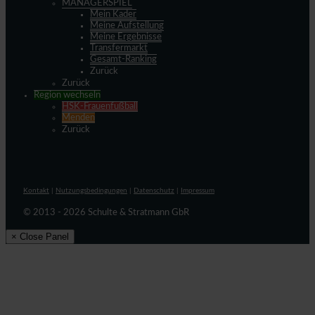
MANAGERSPIEL
Mein Kader
Meine Aufstellung
Meine Ergebnisse
Transfermarkt
Gesamt-Ranking
Zurück
Zurück
Region wechseln
HSK-Frauenfußball
Menden
Zurück
Kontakt
|
Nutzungsbedingungen
|
Datenschutz
|
Impressum
© 2013 - 2026 Schulte & Stratmann GbR
× Close Panel