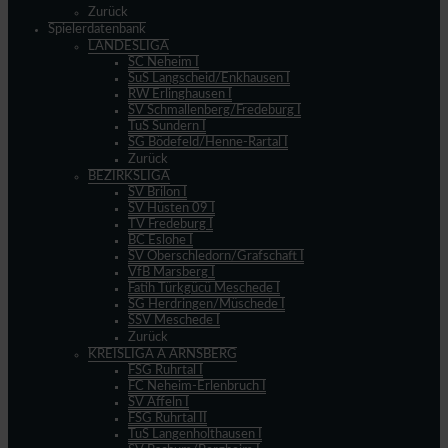
Zurück
Spielerdatenbank
LANDESLIGA
SC Neheim I
SuS Langscheid/Enkhausen I
RW Erlinghausen I
SV Schmallenberg/Fredeburg I
TuS Sundern I
SG Bödefeld/Henne-Rartal I
Zurück
BEZIRKSLIGA
SV Brilon I
SV Hüsten 09 I
TV Fredeburg I
BC Eslohe I
SV Oberschledorn/Grafschaft I
VfB Marsberg I
Fatih Türkgücü Meschede I
SG Herdringen/Müschede I
SSV Meschede I
Zurück
KREISLIGA A ARNSBERG
FSG Ruhrtal I
FC Neheim-Erlenbruch I
SV Affeln I
FSG Ruhrtal II
TuS Langenholthausen I