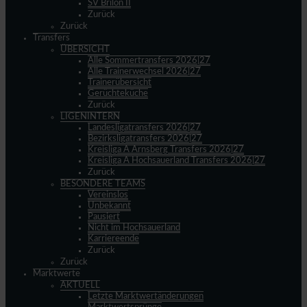
SV Brilon II
Zurück
Zurück
Transfers
ÜBERSICHT
Alle Sommertransfers 2026|27
Alle Trainerwechsel 2026|27
Trainerübersicht
Gerüchteküche
Zurück
LIGENINTERN
Landesligatransfers 2026|27
Bezirksligatransfers 2026|27
Kreisliga A Arnsberg Transfers 2026|27
Kreisliga A Hochsauerland Transfers 2026|27
Zurück
BESONDERE TEAMS
Vereinslos
Unbekannt
Pausiert
Nicht im Hochsauerland
Karriereende
Zurück
Zurück
Marktwerte
AKTUELL
Letzte Marktwertänderungen