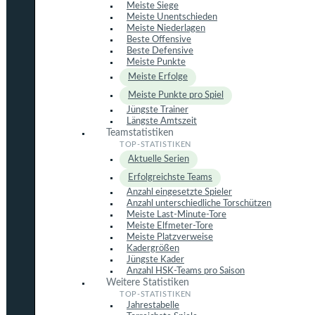
Meiste Siege
Meiste Unentschieden
Meiste Niederlagen
Beste Offensive
Beste Defensive
Meiste Punkte
Meiste Erfolge
Meiste Punkte pro Spiel
Jüngste Trainer
Längste Amtszeit
Teamstatistiken
Aktuelle Serien
Erfolgreichste Teams
Anzahl eingesetzte Spieler
Anzahl unterschiedliche Torschützen
Meiste Last-Minute-Tore
Meiste Elfmeter-Tore
Meiste Platzverweise
Kadergrößen
Jüngste Kader
Anzahl HSK-Teams pro Saison
Weitere Statistiken
Jahrestabelle