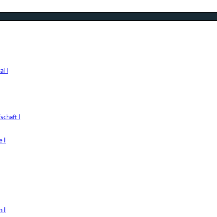
l I
chaft I
 I
 I