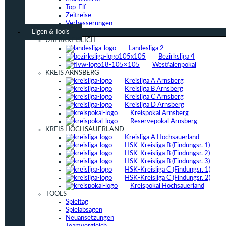
Top-Elf
Zeitreise
Verbesserungen
Ligen & Tools
ÜBERKREISLICH
Landesliga 2
Bezirksliga 4
Westfalenpokal
KREIS ARNSBERG
Kreisliga A Arnsberg
Kreisliga B Arnsberg
Kreisliga C Arnsberg
Kreisliga D Arnsberg
Kreispokal Arnsberg
Reservepokal Arnsberg
KREIS HOCHSAUERLAND
Kreisliga A Hochsauerland
HSK-Kreisliga B (Findungsr. 1)
HSK-Kreisliga B (Findungsr. 2)
HSK-Kreisliga B (Findungsr. 3)
HSK-Kreisliga C (Findungsr. 1)
HSK-Kreisliga C (Findungsr. 2)
Kreispokal Hochsauerland
TOOLS
Spieltag
Spielabsagen
Neuansetzungen