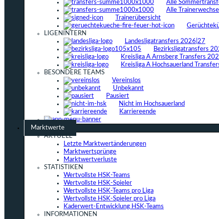
Alle Sommertrans
Alle Trainerwechs
Trainerübersicht
Gerüchtek
LIGENINTERN
Landesligatransfers 2026|27
Bezirksligatransfers 2
Kreisliga A Arnsberg Transfers 20
Kreisliga A Hochsauerland Transfe
BESONDERE TEAMS
Vereinslos
Unbekannt
Pausiert
Nicht im Hochsauerland
Karriereende
Marktwerte
AKTUELL
Letzte Marktwertänderungen
Marktwertsprünge
Marktwertverluste
STATISTIKEN
Wertvollste HSK-Teams
Wertvollste HSK-Spieler
Wertvollste HSK-Teams pro Liga
Wertvollste HSK-Spieler pro Liga
Kaderwert-Entwicklung HSK-Teams
INFORMATIONEN