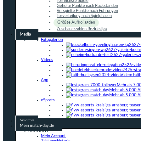
Torreichste Spiele
Geholte Punkte nach Rückständen
Verspielte Punkte nach Führungen
Torverteilung nach Spielphasen
Größte Aufholjagden
Zuschauerzahlen Bezirksliga
Media
Fotogalerien
Videos
Video: Fat
App
Mehr als 7.0
Mehr als 6.000 A
Mehr als 5.000 A
eSports
Spieltag
Mein match-day.de
ACCOUNT
Mein Account