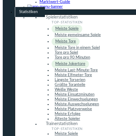
Marktwert-Guide
Statistiken
Spielerstatistiken
Meiste Spiele
Meiste gemeinsame Spiele
Meiste Tore
Meiste Tore in einem Spiel
Tore pro Spiel
Tore pro 90 Minuten
Meiste Jokertore
Meiste Last-Minute-Tore
Meiste Elfmeter-Tore
Längste Torserien
Größte Toranteile
Weiße Weste
Meiste Einsatzminuten
Meiste Einwechselungen
Meiste Auswechselungen
Meiste Platzverweise
Meiste Erfolge
Älteste Spieler
Trainerstatistiken
Meiste Spiele