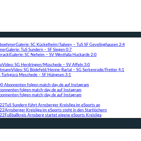
Galerie: SC Kückelheim/Salwey – TuS SF Gevelinghausen 2:4
Galerie: TuS Sundern – SF Siegen 0:7
Galerie: SC Neheim – SV Westfalia Huckarde 2:0
Video: SG Herdringen/Müschede – SV Affeln 3:0
Video: SG Bödefeld/Henne-Rartal – SG Serkenrode/Fretter 4:1
ih Türkgücü Meschede – SF Hüingsen 3:1
00 Abonnenten folgen match-day.de auf Instagram
bonnenten folgen match-day.de auf Instagram
bonnenten folgen match-day.de auf Instagram
TuS Sundern führt Arnsberger Kreisliga im eSports an
Arnsberger Kreisliga im eSports steht in den Startlöchern
Fußballkreis Arnsberg startet eigene eSports Kreisliga