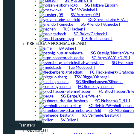
SV Hüsten 09 II
SG Holzen/Eisborn I
TuS Voßwinkel I
SV Arnsberg 09 I
SG Grevenstein/H./A. I
SG Allendorf/Amecke I
TuS Hachen I
SG Balve/Garbeck I
TuS Bruchhausen I
KREISLIGA A HOCHSAUERLAND
BV Alme I
SG Ostwig/Nuttlar/Valmet
SG Arpe/W./C./D./S. I
SG Eversber
TuS Medebach I
FC Fleckenberg/Grafschaf
TSV Bigge/Olsberg I
SG Siedlinghausen/Silbach I
FC Remblinghausen I
FC Bruchhausen/Elle
SG Berge/Calle/Wallen I
SG Nuhnetal/D./H. I
SG Reiste/Wenholthausen 
SG Altenbüren/
TuS Velmede/Bestwig I
SV Brilon II
Transfers
ÜBERSICHT