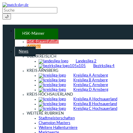
🌙
HSK-Männer
HSK-Frauenfußball
Menden
News
ÜBERKREISLICH
Landesliga 2
Bezirksliga 4
KREIS ARNSBERG
Kreisliga A Arnsberg
Kreisliga B Arnsberg
Kreisliga C Arnsberg
Kreisliga D Arnsberg
KREIS HOCHSAUERLAND
Kreisliga A Hochsauerland
Kreisliga B Hochsauerland
Kreisliga C Hochsauerland
WEITERE RUBRIKEN
Stadtmeisterschaften
Champion Masters
Weitere Hallenturniere
Marktwerte