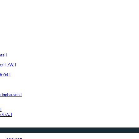
al I
g/H./W. I
t 04 I
ringhausen I
I
S./A. I