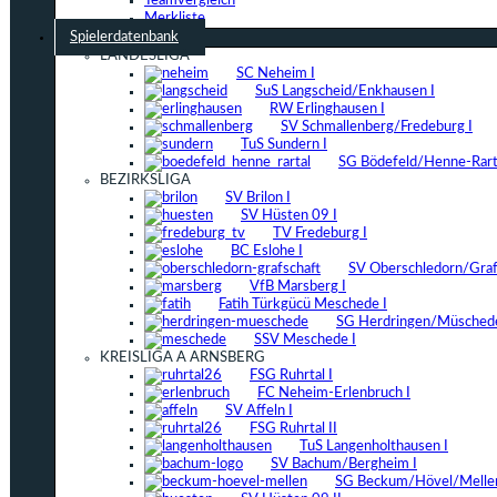
Teamvergleich
Merkliste
Spielerdatenbank
LANDESLIGA
SC Neheim I
SuS Langscheid/Enkhausen I
RW Erlinghausen I
SV Schmallenberg/Fredeburg I
TuS Sundern I
SG Bödefeld/Henne-Rarta
BEZIRKSLIGA
SV Brilon I
SV Hüsten 09 I
TV Fredeburg I
BC Eslohe I
SV Oberschledorn/Grafs
VfB Marsberg I
Fatih Türkgücü Meschede I
SG Herdringen/Müschede
SSV Meschede I
KREISLIGA A ARNSBERG
FSG Ruhrtal I
FC Neheim-Erlenbruch I
SV Affeln I
FSG Ruhrtal II
TuS Langenholthausen I
SV Bachum/Bergheim I
SG Beckum/Hövel/Mellen