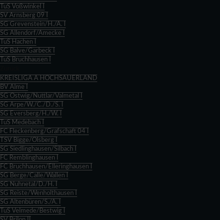
TuS Voßwinkel I
SV Arnsberg 09 I
SG Grevenstein/H./A. I
SG Allendorf/Amecke I
TuS Hachen I
SG Balve/Garbeck I
TuS Bruchhausen I
Zurück
KREISLIGA A HOCHSAUERLAND
BV Alme I
SG Ostwig/Nuttlar/Valmetal I
SG Arpe/W./C./D./S. I
SG Eversberg/H./W. I
TuS Medebach I
FC Fleckenberg/Grafschaft 04 I
TSV Bigge/Olsberg I
SG Siedlinghausen/Silbach I
FC Remblinghausen I
FC Bruchhausen/Elleringhausen I
SG Berge/Calle/Wallen I
SG Nuhnetal/D./H. I
SG Reiste/Wenholthausen I
SG Altenbüren/S./A. I
TuS Velmede/Bestwig I
SV Brilon II