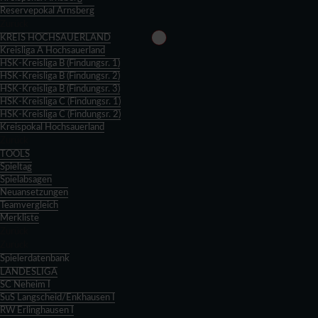
Reservepokal Arnsberg
Zurück
KREIS HOCHSAUERLAND
Kreisliga A Hochsauerland
HSK-Kreisliga B (Findungsr. 1)
HSK-Kreisliga B (Findungsr. 2)
HSK-Kreisliga B (Findungsr. 3)
HSK-Kreisliga C (Findungsr. 1)
HSK-Kreisliga C (Findungsr. 2)
Kreispokal Hochsauerland
Zurück
TOOLS
Spieltag
Spielabsagen
Neuansetzungen
Teamvergleich
Merkliste
Zurück
Zurück
Spielerdatenbank
LANDESLIGA
SC Neheim I
SuS Langscheid/Enkhausen I
RW Erlinghausen I