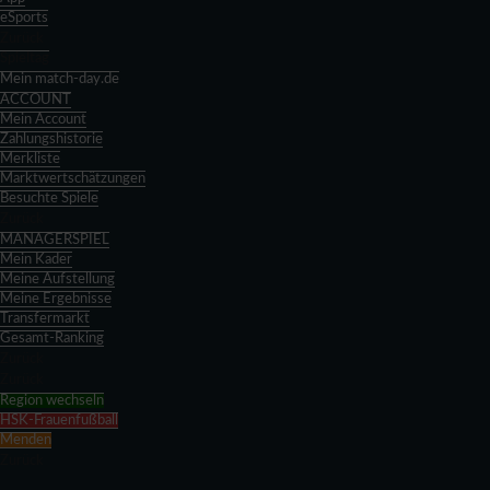
eSports
Zurück
Spieltag
Mein match-day.de
ACCOUNT
Mein Account
Zahlungshistorie
Merkliste
Marktwertschätzungen
Besuchte Spiele
Zurück
MANAGERSPIEL
Mein Kader
Meine Aufstellung
Meine Ergebnisse
Transfermarkt
Gesamt-Ranking
Zurück
Zurück
Region wechseln
HSK-Frauenfußball
Menden
Zurück