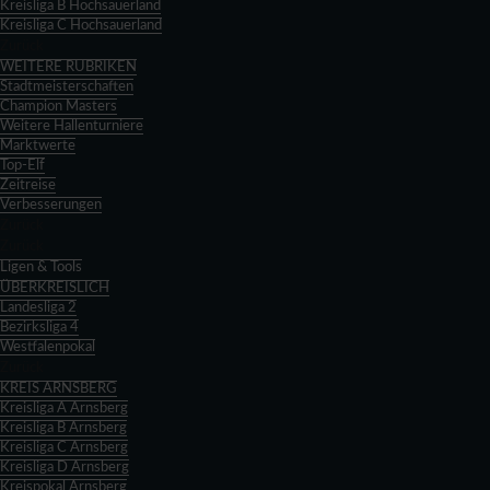
Kreisliga B Hochsauerland
Kreisliga C Hochsauerland
Zurück
WEITERE RUBRIKEN
Stadtmeisterschaften
Champion Masters
Weitere Hallenturniere
Marktwerte
Top-Elf
Zeitreise
Verbesserungen
Zurück
Zurück
Ligen & Tools
ÜBERKREISLICH
Landesliga 2
Bezirksliga 4
Westfalenpokal
Zurück
KREIS ARNSBERG
Kreisliga A Arnsberg
Kreisliga B Arnsberg
Kreisliga C Arnsberg
Kreisliga D Arnsberg
Kreispokal Arnsberg