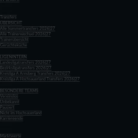
Zurück
Zurück
Transfers
ÜBERSICHT
Alle Sommertransfers 2026|27
Alle Trainerwechsel 2026|27
Trainerübersicht
Gerüchteküche
Zurück
LIGENINTERN
Landesligatransfers 2026|27
Bezirksligatransfers 2026|27
Kreisliga A Arnsberg Transfers 2026|27
Kreisliga A Hochsauerland Transfers 2026|27
Zurück
BESONDERE TEAMS
Vereinslos
Unbekannt
Pausiert
Nicht im Hochsauerland
Karriereende
Zurück
Zurück
Marktwerte