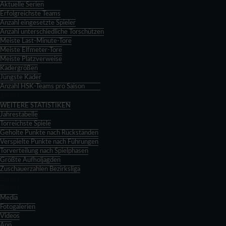
Aktuelle Serien
Erfolgreichste Teams
Anzahl eingesetzte Spieler
Anzahl unterschiedliche Torschützen
Meiste Last-Minute-Tore
Meiste Elfmeter-Tore
Meiste Platzverweise
Kadergrößen
Jüngste Kader
Anzahl HSK-Teams pro Saison
Zurück
WEITERE STATISTIKEN
Jahrestabelle
Torreichste Spiele
Geholte Punkte nach Rückständen
Verspielte Punkte nach Führungen
Torverteilung nach Spielphasen
Größte Aufholjagden
Zuschauerzahlen Bezirksliga
Zurück
Zurück
Media
Fotogalerien
Videos
App