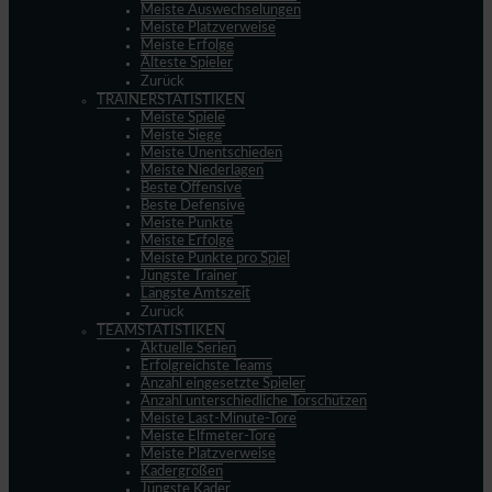
Meiste Auswechselungen
Meiste Platzverweise
Meiste Erfolge
Älteste Spieler
Zurück
TRAINERSTATISTIKEN
Meiste Spiele
Meiste Siege
Meiste Unentschieden
Meiste Niederlagen
Beste Offensive
Beste Defensive
Meiste Punkte
Meiste Erfolge
Meiste Punkte pro Spiel
Jüngste Trainer
Längste Amtszeit
Zurück
TEAMSTATISTIKEN
Aktuelle Serien
Erfolgreichste Teams
Anzahl eingesetzte Spieler
Anzahl unterschiedliche Torschützen
Meiste Last-Minute-Tore
Meiste Elfmeter-Tore
Meiste Platzverweise
Kadergrößen
Jüngste Kader