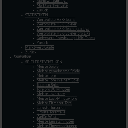
Marktwertsprünge
Marktwertverluste
Zurück
STATISTIKEN
Wertvollste HSK-Teams
Wertvollste HSK-Spieler
Wertvollste HSK-Teams pro Liga
Wertvollste HSK-Spieler pro Liga
Kaderwert-Entwicklung HSK-Teams
Zurück
Marktwert-Guide
Zurück
Statistiken
SPIELERSTATISTIKEN
Meiste Spiele
Meiste gemeinsame Spiele
Meiste Tore
Meiste Tore in einem Spiel
Tore pro Spiel
Tore pro 90 Minuten
Meiste Jokertore
Meiste Last-Minute-Tore
Meiste Elfmeter-Tore
Längste Torserien
Größte Toranteile
Weiße Weste
Meiste Einsatzminuten
Meiste Einwechselungen