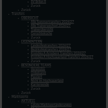
SV Brilon II
Zurück
Zurück
Transfers
ÜBERSICHT
Alle Sommertransfers 2026|27
Alle Trainerwechsel 2026|27
Trainerübersicht
Gerüchteküche
Zurück
LIGENINTERN
Landesligatransfers 2026|27
Bezirksligatransfers 2026|27
Kreisliga A Arnsberg Transfers 2026|27
Kreisliga A Hochsauerland Transfers 2026|27
Zurück
BESONDERE TEAMS
Vereinslos
Unbekannt
Pausiert
Nicht im Hochsauerland
Karriereende
Zurück
Zurück
Marktwerte
AKTUELL
Letzte Marktwertänderungen