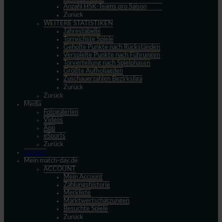
Anzahl HSK-Teams pro Saison
Zurück
WEITERE STATISTIKEN
Jahrestabelle
Torreichste Spiele
Geholte Punkte nach Rückständen
Verspielte Punkte nach Führungen
Torverteilung nach Spielphasen
Größte Aufholjagden
Zuschauerzahlen Bezirksliga
Zurück
Zurück
Media
Fotogalerien
Videos
App
eSports
Zurück
Spieltag
Mein match-day.de
ACCOUNT
Mein Account
Zahlungshistorie
Merkliste
Marktwertschätzungen
Besuchte Spiele
Zurück