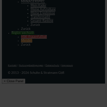
MANAGERSPIEL
Mein Kader
Meine Aufstellung
Meine Ergebnisse
Transfermarkt
Gesamt-Ranking
Zurück
Zurück
Region wechseln
HSK-Frauenfußball
Menden
Zurück
Kontakt
|
Nutzungsbedingungen
|
Datenschutz
|
Impressum
© 2013 - 2026 Schulte & Stratmann GbR
× Close Panel