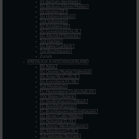
SV Bachum/Bergheim I
SG Beckum/Hövel/Mellen I
SV Hüsten 09 II
SG Holzen/Eisborn I
TuS Voßwinkel I
SV Arnsberg 09 I
SG Grevenstein/H./A. I
SG Allendorf/Amecke I
TuS Hachen I
SG Balve/Garbeck I
TuS Bruchhausen I
Zurück
KREISLIGA A HOCHSAUERLAND
BV Alme I
SG Ostwig/Nuttlar/Valmetal I
SG Arpe/W./C./D./S. I
SG Eversberg/H./W. I
TuS Medebach I
FC Fleckenberg/Grafschaft 04 I
TSV Bigge/Olsberg I
SG Siedlinghausen/Silbach I
FC Remblinghausen I
FC Bruchhausen/Elleringhausen I
SG Berge/Calle/Wallen I
SG Nuhnetal/D./H. I
SG Reiste/Wenholthausen I
SG Altenbüren/S./A. I
TuS Velmede/Bestwig I