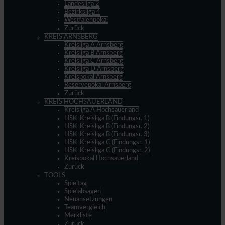
Landesliga 2
Bezirksliga 4
Westfalenpokal
Zurück
KREIS ARNSBERG
Kreisliga A Arnsberg
Kreisliga B Arnsberg
Kreisliga C Arnsberg
Kreisliga D Arnsberg
Kreispokal Arnsberg
Reservepokal Arnsberg
Zurück
KREIS HOCHSAUERLAND
Kreisliga A Hochsauerland
HSK-Kreisliga B (Findungsr. 1)
HSK-Kreisliga B (Findungsr. 2)
HSK-Kreisliga B (Findungsr. 3)
HSK-Kreisliga C (Findungsr. 1)
HSK-Kreisliga C (Findungsr. 2)
Kreispokal Hochsauerland
Zurück
TOOLS
Spieltag
Spielabsagen
Neuansetzungen
Teamvergleich
Merkliste
Zurück