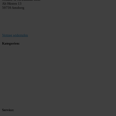
Alt Hüsten 13
59759 Arnsberg
Beitrag einreichen
Vertrag widerrufen
Kategorien:
Allgemein
Landesliga 2
Bezirksliga 4
Kreisliga A Arnsberg
Kreisliga A Hochsauerland
Kreisliga B Arnsberg
Kreisliga B Hochsauerland
Kreisliga C Arnsberg
HSK-Kreisliga C West
HSK-Kreisliga C Ost
Kreisliga D Arnsberg
Service: