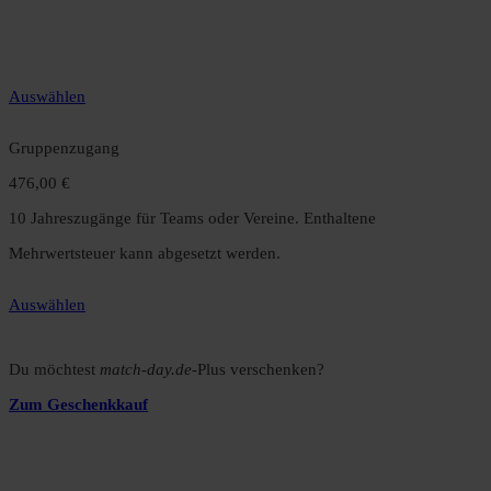
12 Monate unbegrenzter Zugriff auf alle Inhalte. Spare über 15 %
gegenüber dem Monatsabo.
Auswählen
Gruppenzugang
476,00 €
10 Jahreszugänge für Teams oder Vereine. Enthaltene
Mehrwertsteuer kann abgesetzt werden.
Auswählen
Du möchtest
match-day.de
-Plus verschenken?
Zum Geschenkkauf