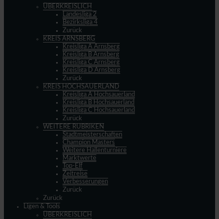
ÜBERKREISLICH
Landesliga 2
Bezirksliga 4
Zurück
KREIS ARNSBERG
Kreisliga A Arnsberg
Kreisliga B Arnsberg
Kreisliga C Arnsberg
Kreisliga D Arnsberg
Zurück
KREIS HOCHSAUERLAND
Kreisliga A Hochsauerland
Kreisliga B Hochsauerland
Kreisliga C Hochsauerland
Zurück
WEITERE RUBRIKEN
Stadtmeisterschaften
Champion Masters
Weitere Hallenturniere
Marktwerte
Top-Elf
Zeitreise
Verbesserungen
Zurück
Zurück
Ligen & Tools
ÜBERKREISLICH