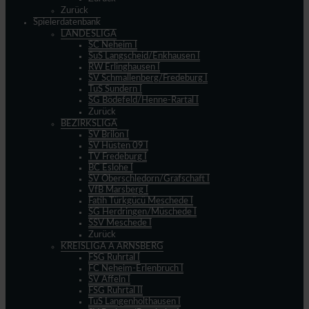
Zurück
Spielerdatenbank
LANDESLIGA
SC Neheim I
SuS Langscheid/Enkhausen I
RW Erlinghausen I
SV Schmallenberg/Fredeburg I
TuS Sundern I
SG Bödefeld/Henne-Rartal I
Zurück
BEZIRKSLIGA
SV Brilon I
SV Hüsten 09 I
TV Fredeburg I
BC Eslohe I
SV Oberschledorn/Grafschaft I
VfB Marsberg I
Fatih Türkgücü Meschede I
SG Herdringen/Müschede I
SSV Meschede I
Zurück
KREISLIGA A ARNSBERG
FSG Ruhrtal I
FC Neheim-Erlenbruch I
SV Affeln I
FSG Ruhrtal II
TuS Langenholthausen I