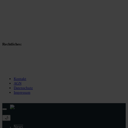
Spieltag
Spielerdatenbank
Transfers
Marktwerte
Statistiken
Gerüchte
Managerspiel
Rechtliches:
Kontakt
Nutzungsbedingungen
Datenschutz
Impressum
Kontakt
AGN
Datenschutz
Impressum
© 2013 - 2026 match-day.de | Die aktuellsten News des Sauerlandfußballs
🌙
News