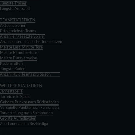
Jüngste Trainer
Längste Amtszeit
Zurück
TEAMSTATISTIKEN
Aktuelle Serien
Erfolgreichste Teams
Anzahl eingesetzte Spieler
Anzahl unterschiedliche Torschützen
Meiste Last-Minute-Tore
Meiste Elfmeter-Tore
Meiste Platzverweise
Kadergrößen
Jüngste Kader
Anzahl HSK-Teams pro Saison
Zurück
WEITERE STATISTIKEN
Jahrestabelle
Torreichste Spiele
Geholte Punkte nach Rückständen
Verspielte Punkte nach Führungen
Torverteilung nach Spielphasen
Größte Aufholjagden
Zuschauerzahlen Bezirksliga
Zurück