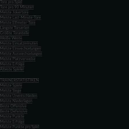
Tore pro Spiel
Tore pro 90 Minuten
Meiste Jokertore
Meiste Last-Minute-Tore
Meiste Elfmeter-Tore
Längste Torserien
Größte Toranteile
Weiße Weste
Meiste Einsatzminuten
Meiste Einwechselungen
Meiste Auswechselungen
Meiste Platzverweise
Meiste Erfolge
Älteste Spieler
Zurück
TRAINERSTATISTIKEN
Meiste Spiele
Meiste Siege
Meiste Unentschieden
Meiste Niederlagen
Beste Offensive
Beste Defensive
Meiste Punkte
Meiste Erfolge
Meiste Punkte pro Spiel