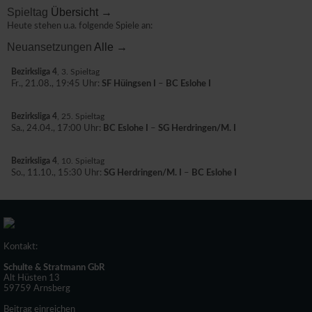
Spieltag
Übersicht →
Heute stehen u.a. folgende Spiele an:
Neuansetzungen
Alle →
Bezirksliga 4
, 3. Spieltag
Fr., 21.08., 19:45 Uhr:
SF Hüingsen I
–
BC Eslohe I
Bezirksliga 4
, 25. Spieltag
Sa., 24.04., 17:00 Uhr:
BC Eslohe I
–
SG Herdringen/M. I
Bezirksliga 4
, 10. Spieltag
So., 11.10., 15:30 Uhr:
SG Herdringen/M. I
–
BC Eslohe I
Kontakt:
Schulte & Stratmann GbR
Alt Hüsten 13
59759 Arnsberg
Beitrag einreichen