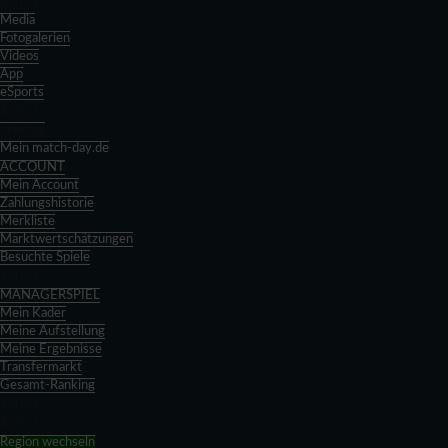
Zurück
Media
Fotogalerien
Videos
App
eSports
Zurück
Spieltag
Mein match-day.de
ACCOUNT
Mein Account
Zahlungshistorie
Merkliste
Marktwertschätzungen
Besuchte Spiele
Zurück
MANAGERSPIEL
Mein Kader
Meine Aufstellung
Meine Ergebnisse
Transfermarkt
Gesamt-Ranking
Zurück
Zurück
Region wechseln