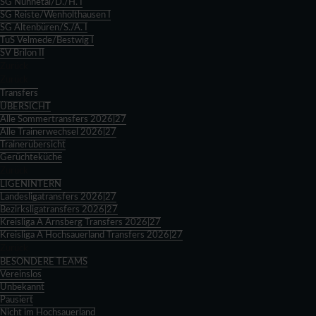
SG Nuhnetal/D./H. I
SG Reiste/Wenholthausen I
SG Altenbüren/S./A. I
TuS Velmede/Bestwig I
SV Brilon II
Zurück
Zurück
Transfers
ÜBERSICHT
Alle Sommertransfers 2026|27
Alle Trainerwechsel 2026|27
Trainerübersicht
Gerüchteküche
Zurück
LIGENINTERN
Landesligatransfers 2026|27
Bezirksligatransfers 2026|27
Kreisliga A Arnsberg Transfers 2026|27
Kreisliga A Hochsauerland Transfers 2026|27
Zurück
BESONDERE TEAMS
Vereinslos
Unbekannt
Pausiert
Nicht im Hochsauerland