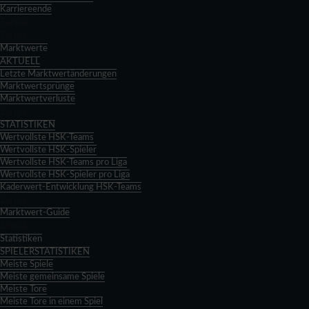
Karriereende
Zurück
Zurück
Marktwerte
AKTUELL
Letzte Marktwertänderungen
Marktwertsprünge
Marktwertverluste
Zurück
STATISTIKEN
Wertvollste HSK-Teams
Wertvollste HSK-Spieler
Wertvollste HSK-Teams pro Liga
Wertvollste HSK-Spieler pro Liga
Kaderwert-Entwicklung HSK-Teams
Zurück
Marktwert-Guide
Zurück
Statistiken
SPIELERSTATISTIKEN
Meiste Spiele
Meiste gemeinsame Spiele
Meiste Tore
Meiste Tore in einem Spiel