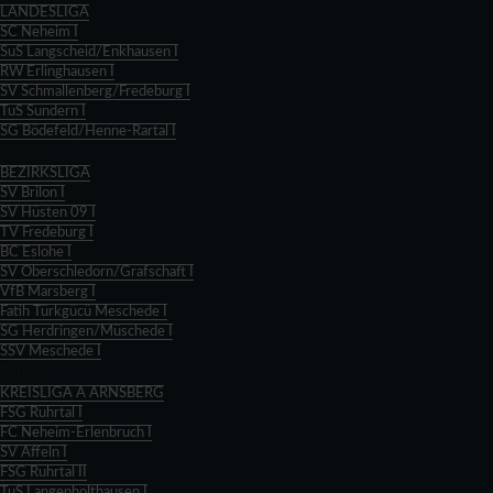
LANDESLIGA
SC Neheim I
SuS Langscheid/Enkhausen I
RW Erlinghausen I
SV Schmallenberg/Fredeburg I
TuS Sundern I
SG Bödefeld/Henne-Rartal I
Zurück
BEZIRKSLIGA
SV Brilon I
SV Hüsten 09 I
TV Fredeburg I
BC Eslohe I
SV Oberschledorn/Grafschaft I
VfB Marsberg I
Fatih Türkgücü Meschede I
SG Herdringen/Müschede I
SSV Meschede I
Zurück
KREISLIGA A ARNSBERG
FSG Ruhrtal I
FC Neheim-Erlenbruch I
SV Affeln I
FSG Ruhrtal II
TuS Langenholthausen I