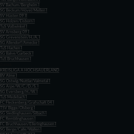
SV Bachum/Bergheim I
SG Beckum/Hövel/Mellen I
SV Hüsten 09 II
SG Holzen/Eisborn I
TuS Voßwinkel I
SV Arnsberg 09 I
SG Grevenstein/H./A. I
SG Allendorf/Amecke I
TuS Hachen I
SG Balve/Garbeck I
TuS Bruchhausen I
Zurück
KREISLIGA A HOCHSAUERLAND
BV Alme I
SG Ostwig/Nuttlar/Valmetal I
SG Arpe/W./C./D./S. I
SG Eversberg/H./W. I
TuS Medebach I
FC Fleckenberg/Grafschaft 04 I
TSV Bigge/Olsberg I
SG Siedlinghausen/Silbach I
FC Remblinghausen I
FC Bruchhausen/Elleringhausen I
SG Berge/Calle/Wallen I