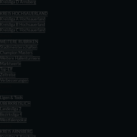
Kreisliga D Arnsberg
Zurück
KREIS HOCHSAUERLAND
Kreisliga A Hochsauerland
Kreisliga B Hochsauerland
Kreisliga C Hochsauerland
Zurück
WEITERE RUBRIKEN
Stadtmeisterschaften
Champion Masters
Weitere Hallenturniere
Marktwerte
Top-Elf
Zeitreise
Verbesserungen
Zurück
Zurück
Ligen & Tools
ÜBERKREISLICH
Landesliga 2
Bezirksliga 4
Westfalenpokal
Zurück
KREIS ARNSBERG