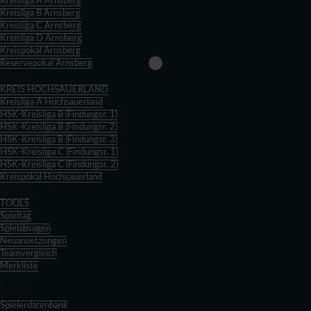
Kreisliga A Arnsberg
Kreisliga B Arnsberg
Kreisliga C Arnsberg
Kreisliga D Arnsberg
Kreispokal Arnsberg
Reservepokal Arnsberg
Zurück
KREIS HOCHSAUERLAND
Kreisliga A Hochsauerland
HSK-Kreisliga B (Findungsr. 1)
HSK-Kreisliga B (Findungsr. 2)
HSK-Kreisliga B (Findungsr. 3)
HSK-Kreisliga C (Findungsr. 1)
HSK-Kreisliga C (Findungsr. 2)
Kreispokal Hochsauerland
Zurück
TOOLS
Spieltag
Spielabsagen
Neuansetzungen
Teamvergleich
Merkliste
Zurück
Zurück
Spielerdatenbank