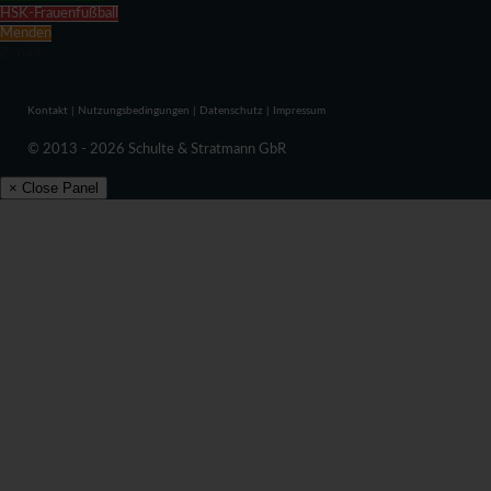
HSK-Frauenfußball
Menden
Zurück
Kontakt
|
Nutzungsbedingungen
|
Datenschutz
|
Impressum
© 2013 - 2026 Schulte & Stratmann GbR
× Close Panel