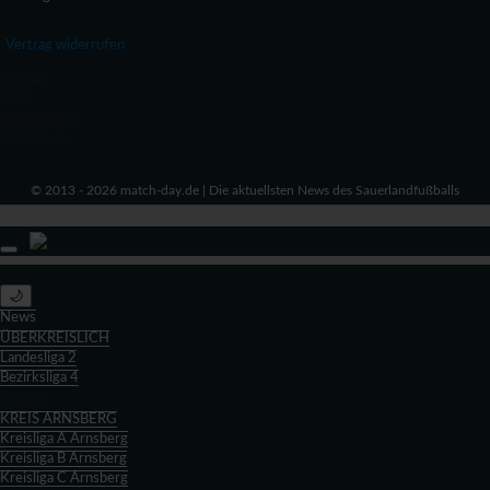
Vertrag widerrufen
Kontakt
AGN
Datenschutz
Impressum
© 2013 - 2026 match-day.de | Die aktuellsten News des Sauerlandfußballs
🌙
News
ÜBERKREISLICH
Landesliga 2
Bezirksliga 4
Zurück
KREIS ARNSBERG
Kreisliga A Arnsberg
Kreisliga B Arnsberg
Kreisliga C Arnsberg