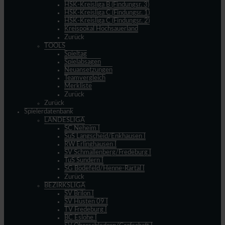
HSK-Kreisliga B (Findungsr. 3)
HSK-Kreisliga C (Findungsr. 1)
HSK-Kreisliga C (Findungsr. 2)
Kreispokal Hochsauerland
Zurück
TOOLS
Spieltag
Spielabsagen
Neuansetzungen
Teamvergleich
Merkliste
Zurück
Zurück
Spielerdatenbank
LANDESLIGA
SC Neheim I
SuS Langscheid/Enkhausen I
RW Erlinghausen I
SV Schmallenberg/Fredeburg I
TuS Sundern I
SG Bödefeld/Henne-Rartal I
Zurück
BEZIRKSLIGA
SV Brilon I
SV Hüsten 09 I
TV Fredeburg I
BC Eslohe I