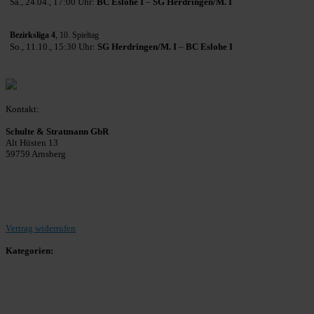
Sa., 24.04., 17:00 Uhr:
BC Eslohe I
–
SG Herdringen/M. I
Bezirksliga 4
, 10. Spieltag
So., 11.10., 15:30 Uhr:
SG Herdringen/M. I
–
BC Eslohe I
Kontakt:
Schulte & Stratmann GbR
Alt Hüsten 13
59759 Arnsberg
Beitrag einreichen
Vertrag widerrufen
Kategorien:
Allgemein
Landesliga 2
Bezirksliga 4