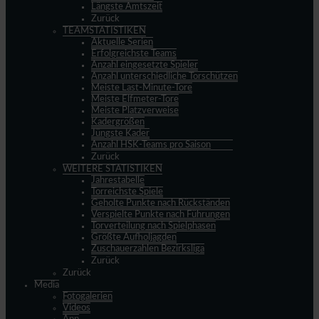
Längste Amtszeit
Zurück
TEAMSTATISTIKEN
Aktuelle Serien
Erfolgreichste Teams
Anzahl eingesetzte Spieler
Anzahl unterschiedliche Torschützen
Meiste Last-Minute-Tore
Meiste Elfmeter-Tore
Meiste Platzverweise
Kadergrößen
Jüngste Kader
Anzahl HSK-Teams pro Saison
Zurück
WEITERE STATISTIKEN
Jahrestabelle
Torreichste Spiele
Geholte Punkte nach Rückständen
Verspielte Punkte nach Führungen
Torverteilung nach Spielphasen
Größte Aufholjagden
Zuschauerzahlen Bezirksliga
Zurück
Zurück
Media
Fotogalerien
Videos