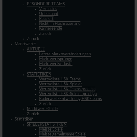
BESONDERE TEAMS
Vereinslos
Unbekannt
Pausiert
Nicht im Hochsauerland
Karriereende
Zurück
Zurück
Marktwerte
AKTUELL
Letzte Marktwertänderungen
Marktwertsprünge
Marktwertverluste
Zurück
STATISTIKEN
Wertvollste HSK-Teams
Wertvollste HSK-Spieler
Wertvollste HSK-Teams pro Liga
Wertvollste HSK-Spieler pro Liga
Kaderwert-Entwicklung HSK-Teams
Zurück
Marktwert-Guide
Zurück
Statistiken
SPIELERSTATISTIKEN
Meiste Spiele
Meiste gemeinsame Spiele