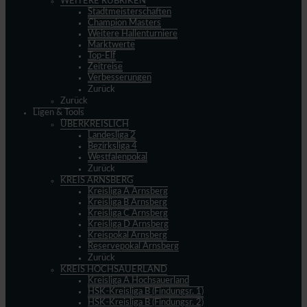
WEITERE RUBRIKEN
Stadtmeisterschaften
Champion Masters
Weitere Hallenturniere
Marktwerte
Top-Elf
Zeitreise
Verbesserungen
Zurück
Zurück
Ligen & Tools
ÜBERKREISLICH
Landesliga 2
Bezirksliga 4
Westfalenpokal
Zurück
KREIS ARNSBERG
Kreisliga A Arnsberg
Kreisliga B Arnsberg
Kreisliga C Arnsberg
Kreisliga D Arnsberg
Kreispokal Arnsberg
Reservepokal Arnsberg
Zurück
KREIS HOCHSAUERLAND
Kreisliga A Hochsauerland
HSK-Kreisliga B (Findungsr. 1)
HSK-Kreisliga B (Findungsr. 2)