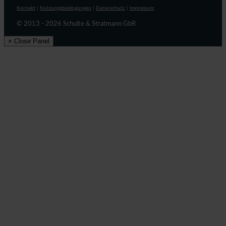
Kontakt
|
Nutzungsbedingungen
|
Datenschutz
|
Impressum
© 2013 - 2026 Schulte & Stratmann GbR
× Close Panel