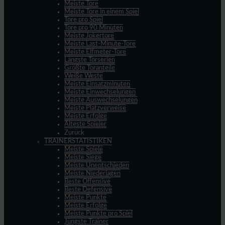
Meiste Tore
Meiste Tore in einem Spiel
Tore pro Spiel
Tore pro 90 Minuten
Meiste Jokertore
Meiste Last-Minute-Tore
Meiste Elfmeter-Tore
Längste Torserien
Größte Toranteile
Weiße Weste
Meiste Einsatzminuten
Meiste Einwechselungen
Meiste Auswechselungen
Meiste Platzverweise
Meiste Erfolge
Älteste Spieler
Zurück
TRAINERSTATISTIKEN
Meiste Spiele
Meiste Siege
Meiste Unentschieden
Meiste Niederlagen
Beste Offensive
Beste Defensive
Meiste Punkte
Meiste Erfolge
Meiste Punkte pro Spiel
Jüngste Trainer