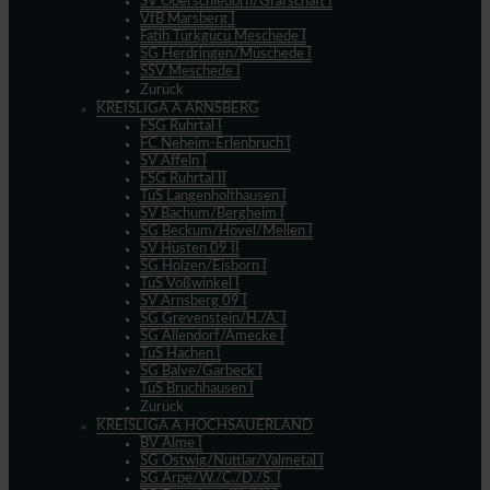
SV Oberschledorn/Grafschaft I
VfB Marsberg I
Fatih Türkgücü Meschede I
SG Herdringen/Müschede I
SSV Meschede I
Zurück
KREISLIGA A ARNSBERG
FSG Ruhrtal I
FC Neheim-Erlenbruch I
SV Affeln I
FSG Ruhrtal II
TuS Langenholthausen I
SV Bachum/Bergheim I
SG Beckum/Hövel/Mellen I
SV Hüsten 09 II
SG Holzen/Eisborn I
TuS Voßwinkel I
SV Arnsberg 09 I
SG Grevenstein/H./A. I
SG Allendorf/Amecke I
TuS Hachen I
SG Balve/Garbeck I
TuS Bruchhausen I
Zurück
KREISLIGA A HOCHSAUERLAND
BV Alme I
SG Ostwig/Nuttlar/Valmetal I
SG Arpe/W./C./D./S. I