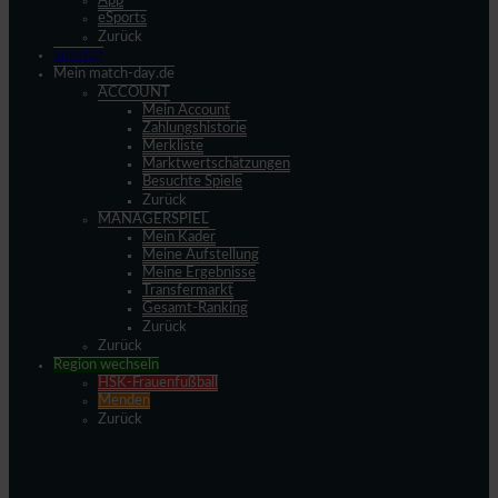
App
eSports
Zurück
Spieltag
Mein match-day.de
ACCOUNT
Mein Account
Zahlungshistorie
Merkliste
Marktwertschätzungen
Besuchte Spiele
Zurück
MANAGERSPIEL
Mein Kader
Meine Aufstellung
Meine Ergebnisse
Transfermarkt
Gesamt-Ranking
Zurück
Zurück
Region wechseln
HSK-Frauenfußball
Menden
Zurück