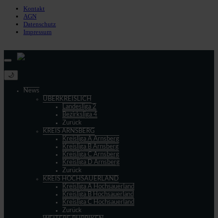
Kontakt
AGN
Datenschutz
Impressum
© 2013 - 2026 match-day.de | Die aktuellsten News des Sauerlandfußballs
🌙
News
ÜBERKREISLICH
Landesliga 2
Bezirksliga 4
Zurück
KREIS ARNSBERG
Kreisliga A Arnsberg
Kreisliga B Arnsberg
Kreisliga C Arnsberg
Kreisliga D Arnsberg
Zurück
KREIS HOCHSAUERLAND
Kreisliga A Hochsauerland
Kreisliga B Hochsauerland
Kreisliga C Hochsauerland
Zurück