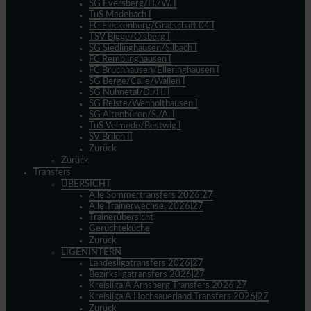
SG Eversberg/H./W. I
TuS Medebach I
FC Fleckenberg/Grafschaft 04 I
TSV Bigge/Olsberg I
SG Siedlinghausen/Silbach I
FC Remblinghausen I
FC Bruchhausen/Elleringhausen I
SG Berge/Calle/Wallen I
SG Nuhnetal/D./H. I
SG Reiste/Wenholthausen I
SG Altenbüren/S./A. I
TuS Velmede/Bestwig I
SV Brilon II
Zurück
Zurück
Transfers
ÜBERSICHT
Alle Sommertransfers 2026|27
Alle Trainerwechsel 2026|27
Trainerübersicht
Gerüchteküche
Zurück
LIGENINTERN
Landesligatransfers 2026|27
Bezirksligatransfers 2026|27
Kreisliga A Arnsberg Transfers 2026|27
Kreisliga A Hochsauerland Transfers 2026|27
Zurück