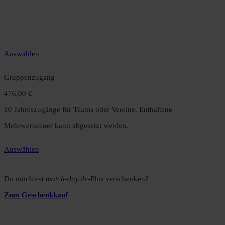
12 Monate unbegrenzter Zugriff auf alle Inhalte. Spare über 15 %
gegenüber dem Monatsabo.
Auswählen
Gruppenzugang
476,00 €
10 Jahreszugänge für Teams oder Vereine. Enthaltene
Mehrwertsteuer kann abgesetzt werden.
Auswählen
Du möchtest
match-day.de
-Plus verschenken?
Zum Geschenkkauf