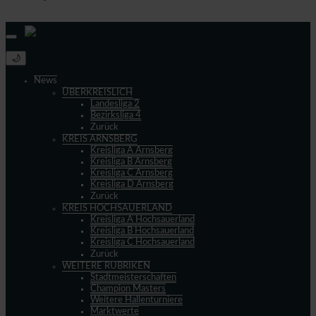
© 2013 - 2026 match-day.de | Die aktuellsten News des Sauerlandfußballs
🌙
News
ÜBERKREISLICH
Landesliga 2
Bezirksliga 4
Zurück
KREIS ARNSBERG
Kreisliga A Arnsberg
Kreisliga B Arnsberg
Kreisliga C Arnsberg
Kreisliga D Arnsberg
Zurück
KREIS HOCHSAUERLAND
Kreisliga A Hochsauerland
Kreisliga B Hochsauerland
Kreisliga C Hochsauerland
Zurück
WEITERE RUBRIKEN
Stadtmeisterschaften
Champion Masters
Weitere Hallenturniere
Marktwerte