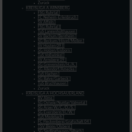
Zurück
KREISLIGA A ARNSBERG
FSG Ruhrtal I
FC Neheim-Erlenbruch I
SV Affeln I
FSG Ruhrtal II
TuS Langenholthausen I
SV Bachum/Bergheim I
SG Beckum/Hövel/Mellen I
SV Hüsten 09 II
SG Holzen/Eisborn I
TuS Voßwinkel I
SV Arnsberg 09 I
SG Grevenstein/H./A. I
SG Allendorf/Amecke I
TuS Hachen I
SG Balve/Garbeck I
TuS Bruchhausen I
Zurück
KREISLIGA A HOCHSAUERLAND
BV Alme I
SG Ostwig/Nuttlar/Valmetal I
SG Arpe/W./C./D./S. I
SG Eversberg/H./W. I
TuS Medebach I
FC Fleckenberg/Grafschaft 04 I
TSV Bigge/Olsberg I
SG Siedlinghausen/Silbach I