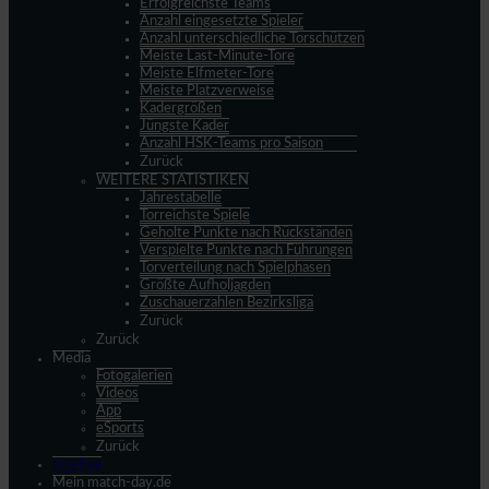
Erfolgreichste Teams
Anzahl eingesetzte Spieler
Anzahl unterschiedliche Torschützen
Meiste Last-Minute-Tore
Meiste Elfmeter-Tore
Meiste Platzverweise
Kadergrößen
Jüngste Kader
Anzahl HSK-Teams pro Saison
Zurück
WEITERE STATISTIKEN
Jahrestabelle
Torreichste Spiele
Geholte Punkte nach Rückständen
Verspielte Punkte nach Führungen
Torverteilung nach Spielphasen
Größte Aufholjagden
Zuschauerzahlen Bezirksliga
Zurück
Zurück
Media
Fotogalerien
Videos
App
eSports
Zurück
Spieltag
Mein match-day.de