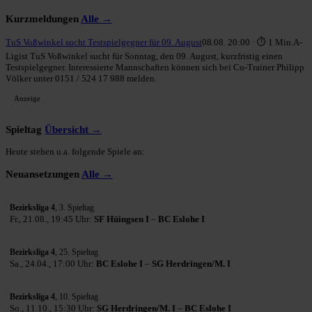
Kurzmeldungen
Alle →
TuS Voßwinkel sucht Testspielgegner für 09. August
08.08. 20:00 · ⏱ 1 Min.
A-
Ligist TuS Voßwinkel sucht für Sonntag, den 09. August, kurzfristig einen
Testspielgegner. Interessierte Mannschaften können sich bei Co-Trainer Philipp
Völker unter 0151 / 524 17 988 melden.
Anzeige
Spieltag
Übersicht →
Heute stehen u.a. folgende Spiele an:
Neuansetzungen
Alle →
Bezirksliga 4
, 3. Spieltag
Fr., 21.08., 19:45 Uhr:
SF Hüingsen I
–
BC Eslohe I
Bezirksliga 4
, 25. Spieltag
Sa., 24.04., 17:00 Uhr:
BC Eslohe I
–
SG Herdringen/M. I
Bezirksliga 4
, 10. Spieltag
So., 11.10., 15:30 Uhr:
SG Herdringen/M. I
–
BC Eslohe I