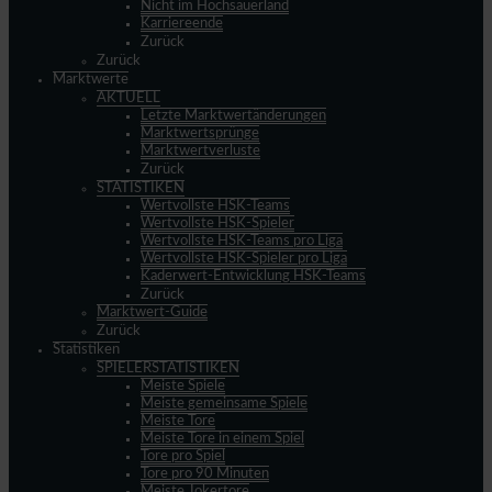
Nicht im Hochsauerland
Karriereende
Zurück
Zurück
Marktwerte
AKTUELL
Letzte Marktwertänderungen
Marktwertsprünge
Marktwertverluste
Zurück
STATISTIKEN
Wertvollste HSK-Teams
Wertvollste HSK-Spieler
Wertvollste HSK-Teams pro Liga
Wertvollste HSK-Spieler pro Liga
Kaderwert-Entwicklung HSK-Teams
Zurück
Marktwert-Guide
Zurück
Statistiken
SPIELERSTATISTIKEN
Meiste Spiele
Meiste gemeinsame Spiele
Meiste Tore
Meiste Tore in einem Spiel
Tore pro Spiel
Tore pro 90 Minuten
Meiste Jokertore