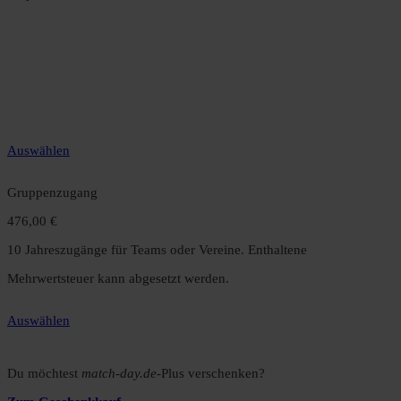
Jahreszugang
49,99 €
12 Monate unbegrenzter Zugriff auf alle Inhalte. Spare über 15 %
gegenüber dem Monatsabo.
Auswählen
Gruppenzugang
476,00 €
10 Jahreszugänge für Teams oder Vereine. Enthaltene
Mehrwertsteuer kann abgesetzt werden.
Auswählen
Du möchtest
match-day.de
-Plus verschenken?