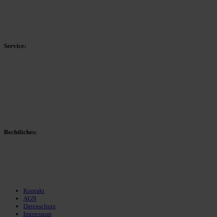
Kreisliga C Arnsberg
HSK-Kreisliga C West
HSK-Kreisliga C Ost
Kreisliga D Arnsberg
Service:
Spieltag
Spielerdatenbank
Transfers
Marktwerte
Statistiken
Gerüchte
Managerspiel
Rechtliches:
Kontakt
Nutzungsbedingungen
Datenschutz
Impressum
Kontakt
AGN
Datenschutz
Impressum