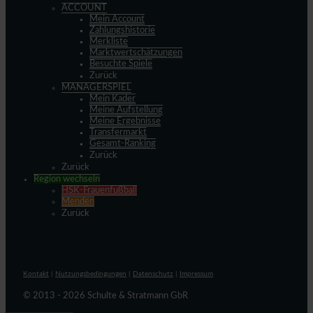
ACCOUNT
Mein Account
Zahlungshistorie
Merkliste
Marktwertschätzungen
Besuchte Spiele
Zurück
MANAGERSPIEL
Mein Kader
Meine Aufstellung
Meine Ergebnisse
Transfermarkt
Gesamt-Ranking
Zurück
Zurück
Region wechseln
HSK-Frauenfußball
Menden
Zurück
Kontakt
|
Nutzungsbedingungen
|
Datenschutz
|
Impressum
© 2013 - 2026 Schulte & Stratmann GbR