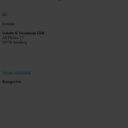
Kontakt:
Schulte & Stratmann GbR
Alt Hüsten 13
59759 Arnsberg
Beitrag einreichen
Vertrag widerrufen
Kategorien:
Allgemein
Landesliga 2
Bezirksliga 4
Kreisliga A Arnsberg
Kreisliga A Hochsauerland
Kreisliga B Arnsberg
Kreisliga B Hochsauerland