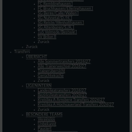
FC Remblinghausen I
FC Bruchhausen/Elleringhausen I
SG Berge/Calle/Wallen I
SG Nuhnetal/D./H. I
SG Reiste/Wenholthausen I
SG Altenbüren/S./A. I
TuS Velmede/Bestwig I
SV Brilon II
Zurück
Zurück
Transfers
ÜBERSICHT
Alle Sommertransfers 2026|27
Alle Trainerwechsel 2026|27
Trainerübersicht
Gerüchteküche
Zurück
LIGENINTERN
Landesligatransfers 2026|27
Bezirksligatransfers 2026|27
Kreisliga A Arnsberg Transfers 2026|27
Kreisliga A Hochsauerland Transfers 2026|27
Zurück
BESONDERE TEAMS
Vereinslos
Unbekannt
Pausiert