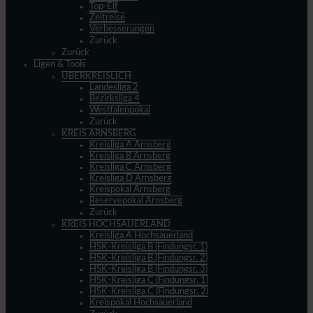
Top-Elf
Zeitreise
Verbesserungen
Zurück
Zurück
Ligen & Tools
ÜBERKREISLICH
Landesliga 2
Bezirksliga 4
Westfalenpokal
Zurück
KREIS ARNSBERG
Kreisliga A Arnsberg
Kreisliga B Arnsberg
Kreisliga C Arnsberg
Kreisliga D Arnsberg
Kreispokal Arnsberg
Reservepokal Arnsberg
Zurück
KREIS HOCHSAUERLAND
Kreisliga A Hochsauerland
HSK-Kreisliga B (Findungsr. 1)
HSK-Kreisliga B (Findungsr. 2)
HSK-Kreisliga B (Findungsr. 3)
HSK-Kreisliga C (Findungsr. 1)
HSK-Kreisliga C (Findungsr. 2)
Kreispokal Hochsauerland