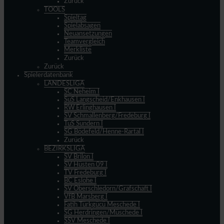
Zurück
TOOLS
Spieltag
Spielabsagen
Neuansetzungen
Teamvergleich
Merkliste
Zurück
Zurück
Spielerdatenbank
LANDESLIGA
SC Neheim I
SuS Langscheid/Enkhausen I
RW Erlinghausen I
SV Schmallenberg/Fredeburg I
TuS Sundern I
SG Bödefeld/Henne-Rartal I
Zurück
BEZIRKSLIGA
SV Brilon I
SV Hüsten 09 I
TV Fredeburg I
BC Eslohe I
SV Oberschledorn/Grafschaft I
VfB Marsberg I
Fatih Türkgücü Meschede I
SG Herdringen/Müschede I
SSV Meschede I