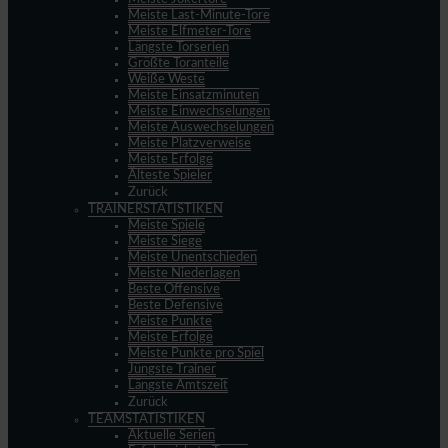
Meiste Last-Minute-Tore
Meiste Elfmeter-Tore
Längste Torserien
Größte Toranteile
Weiße Weste
Meiste Einsatzminuten
Meiste Einwechselungen
Meiste Auswechselungen
Meiste Platzverweise
Meiste Erfolge
Älteste Spieler
Zurück
TRAINERSTATISTIKEN
Meiste Spiele
Meiste Siege
Meiste Unentschieden
Meiste Niederlagen
Beste Offensive
Beste Defensive
Meiste Punkte
Meiste Erfolge
Meiste Punkte pro Spiel
Jüngste Trainer
Längste Amtszeit
Zurück
TEAMSTATISTIKEN
Aktuelle Serien