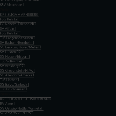
SG Herdringen/Müschede I
SSV Meschede I
Zurück
KREISLIGA A ARNSBERG
FSG Ruhrtal I
FC Neheim-Erlenbruch I
SV Affeln I
FSG Ruhrtal II
TuS Langenholthausen I
SV Bachum/Bergheim I
SG Beckum/Hövel/Mellen I
SV Hüsten 09 II
SG Holzen/Eisborn I
TuS Voßwinkel I
SV Arnsberg 09 I
SG Grevenstein/H./A. I
SG Allendorf/Amecke I
TuS Hachen I
SG Balve/Garbeck I
TuS Bruchhausen I
Zurück
KREISLIGA A HOCHSAUERLAND
BV Alme I
SG Ostwig/Nuttlar/Valmetal I
SG Arpe/W./C./D./S. I