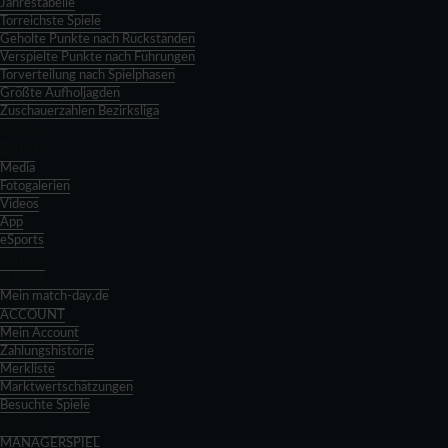
Jahrestabelle
Torreichste Spiele
Geholte Punkte nach Rückständen
Verspielte Punkte nach Führungen
Torverteilung nach Spielphasen
Größte Aufholjagden
Zuschauerzahlen Bezirksliga
Zurück
Zurück
Media
Fotogalerien
Videos
App
eSports
Zurück
Spieltag
Mein match-day.de
ACCOUNT
Mein Account
Zahlungshistorie
Merkliste
Marktwertschätzungen
Besuchte Spiele
Zurück
MANAGERSPIEL