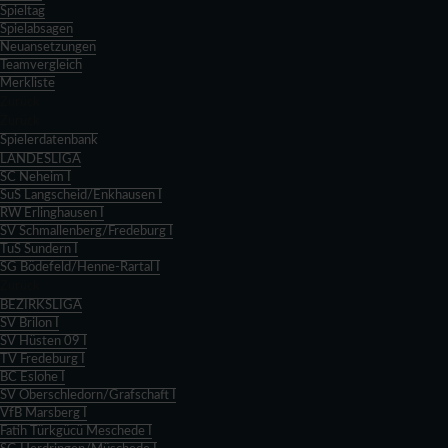
Spieltag
Spielabsagen
Neuansetzungen
Teamvergleich
Merkliste
Zurück
Zurück
Spielerdatenbank
LANDESLIGA
SC Neheim I
SuS Langscheid/Enkhausen I
RW Erlinghausen I
SV Schmallenberg/Fredeburg I
TuS Sundern I
SG Bödefeld/Henne-Rartal I
Zurück
BEZIRKSLIGA
SV Brilon I
SV Hüsten 09 I
TV Fredeburg I
BC Eslohe I
SV Oberschledorn/Grafschaft I
VfB Marsberg I
Fatih Türkgücü Meschede I