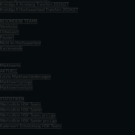
Kreisliga A Arnsberg Transfers 2026|27
Kreisliga A Hochsauerland Transfers 2026|27
Zurück
BESONDERE TEAMS
Vereinslos
Unbekannt
Pausiert
Nicht im Hochsauerland
Karriereende
Zurück
Zurück
Marktwerte
AKTUELL
Letzte Marktwertänderungen
Marktwertsprünge
Marktwertverluste
Zurück
STATISTIKEN
Wertvollste HSK-Teams
Wertvollste HSK-Spieler
Wertvollste HSK-Teams pro Liga
Wertvollste HSK-Spieler pro Liga
Kaderwert-Entwicklung HSK-Teams
Zurück