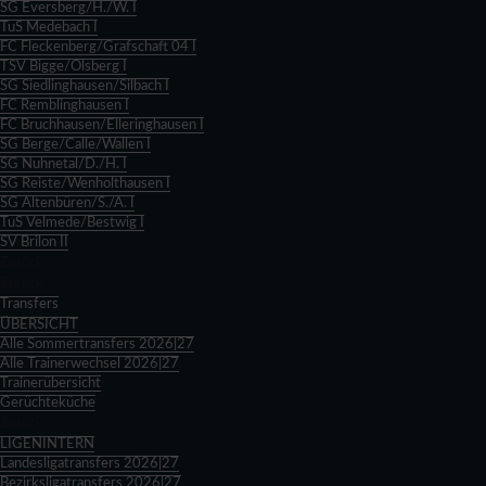
SG Eversberg/H./W. I
TuS Medebach I
FC Fleckenberg/Grafschaft 04 I
TSV Bigge/Olsberg I
SG Siedlinghausen/Silbach I
FC Remblinghausen I
FC Bruchhausen/Elleringhausen I
SG Berge/Calle/Wallen I
SG Nuhnetal/D./H. I
SG Reiste/Wenholthausen I
SG Altenbüren/S./A. I
TuS Velmede/Bestwig I
SV Brilon II
Zurück
Zurück
Transfers
ÜBERSICHT
Alle Sommertransfers 2026|27
Alle Trainerwechsel 2026|27
Trainerübersicht
Gerüchteküche
Zurück
LIGENINTERN
Landesligatransfers 2026|27
Bezirksligatransfers 2026|27