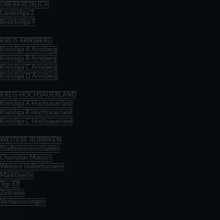
ÜBERKREISLICH
Landesliga 2
Bezirksliga 4
Zurück
KREIS ARNSBERG
Kreisliga A Arnsberg
Kreisliga B Arnsberg
Kreisliga C Arnsberg
Kreisliga D Arnsberg
Zurück
KREIS HOCHSAUERLAND
Kreisliga A Hochsauerland
Kreisliga B Hochsauerland
Kreisliga C Hochsauerland
Zurück
WEITERE RUBRIKEN
Stadtmeisterschaften
Champion Masters
Weitere Hallenturniere
Marktwerte
Top-Elf
Zeitreise
Verbesserungen
Zurück