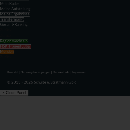
Mein Kader
Meine Aufstellung
Meine Ergebnisse
Transfermarkt
Gesamt-Ranking
Zurück
Zurück
Region wechseln
HSK-Frauenfußball
Menden
Zurück
Kontakt
|
Nutzungsbedingungen
|
Datenschutz
|
Impressum
© 2013 - 2026 Schulte & Stratmann GbR
× Close Panel