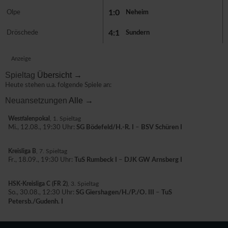
1:0
Olpe
Neheim
4:1
Dröschede
Sundern
Anzeige
Spieltag
Übersicht →
Heute stehen u.a. folgende Spiele an:
Neuansetzungen
Alle →
Westfalenpokal
, 1. Spieltag
Mi., 12.08., 19:30 Uhr:
SG Bödefeld/H.-R. I
–
BSV Schüren I
Kreisliga B
, 7. Spieltag
Fr., 18.09., 19:30 Uhr:
TuS Rumbeck I
–
DJK GW Arnsberg I
HSK-Kreisliga C (FR 2)
, 3. Spieltag
So., 30.08., 12:30 Uhr:
SG Giershagen/H./P./O. III
–
TuS
Petersb./Gudenh. I