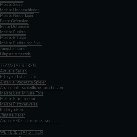
Meiste Siege
Meiste Unentschieden
Meiste Niederlagen
Beste Offensive
Beste Defensive
Meiste Punkte
Meiste Erfolge
Meiste Punkte pro Spiel
Jüngste Trainer
Längste Amtszeit
Zurück
TEAMSTATISTIKEN
Aktuelle Serien
Erfolgreichste Teams
Anzahl eingesetzte Spieler
Anzahl unterschiedliche Torschützen
Meiste Last-Minute-Tore
Meiste Elfmeter-Tore
Meiste Platzverweise
Kadergrößen
Jüngste Kader
Anzahl HSK-Teams pro Saison
Zurück
WEITERE STATISTIKEN