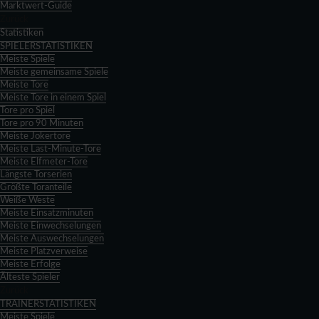
Marktwert-Guide
Zurück
Statistiken
SPIELERSTATISTIKEN
Meiste Spiele
Meiste gemeinsame Spiele
Meiste Tore
Meiste Tore in einem Spiel
Tore pro Spiel
Tore pro 90 Minuten
Meiste Jokertore
Meiste Last-Minute-Tore
Meiste Elfmeter-Tore
Längste Torserien
Größte Toranteile
Weiße Weste
Meiste Einsatzminuten
Meiste Einwechselungen
Meiste Auswechselungen
Meiste Platzverweise
Meiste Erfolge
Älteste Spieler
Zurück
TRAINERSTATISTIKEN
Meiste Spiele