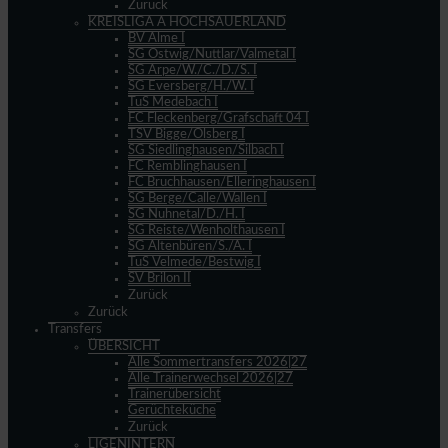
Zurück
KREISLIGA A HOCHSAUERLAND
BV Alme I
SG Ostwig/Nuttlar/Valmetal I
SG Arpe/W./C./D./S. I
SG Eversberg/H./W. I
TuS Medebach I
FC Fleckenberg/Grafschaft 04 I
TSV Bigge/Olsberg I
SG Siedlinghausen/Silbach I
FC Remblinghausen I
FC Bruchhausen/Elleringhausen I
SG Berge/Calle/Wallen I
SG Nuhnetal/D./H. I
SG Reiste/Wenholthausen I
SG Altenbüren/S./A. I
TuS Velmede/Bestwig I
SV Brilon II
Zurück
Zurück
Transfers
ÜBERSICHT
Alle Sommertransfers 2026|27
Alle Trainerwechsel 2026|27
Trainerübersicht
Gerüchteküche
Zurück
LIGENINTERN