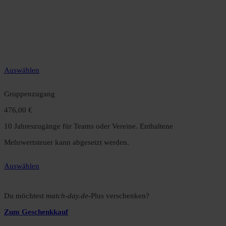
49,99 €
12 Monate unbegrenzter Zugriff auf alle Inhalte. Spare über 15 %
gegenüber dem Monatsabo.
Auswählen
Gruppenzugang
476,00 €
10 Jahreszugänge für Teams oder Vereine. Enthaltene
Mehrwertsteuer kann abgesetzt werden.
Auswählen
Du möchtest
match-day.de
-Plus verschenken?
Zum Geschenkkauf