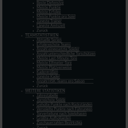
Beste Defensive
Meiste Punkte
Meiste Erfolge
Meiste Punkte pro Spiel
Jüngste Trainer
Längste Amtszeit
Zurück
TEAMSTATISTIKEN
Aktuelle Serien
Erfolgreichste Teams
Anzahl eingesetzte Spieler
Anzahl unterschiedliche Torschützen
Meiste Last-Minute-Tore
Meiste Elfmeter-Tore
Meiste Platzverweise
Kadergrößen
Jüngste Kader
Anzahl HSK-Teams pro Saison
Zurück
WEITERE STATISTIKEN
Jahrestabelle
Torreichste Spiele
Geholte Punkte nach Rückständen
Verspielte Punkte nach Führungen
Torverteilung nach Spielphasen
Größte Aufholjagden
Zuschauerzahlen Bezirksliga
Zurück