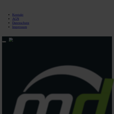
Datenschutz
Impressum
Kontakt
AGN
Datenschutz
Impressum
© 2013 - 2026 match-day.de | Die aktuellsten News des Sauerlandfußballs