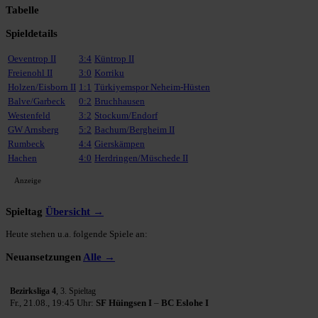
Tabelle
Spieldetails
Oeventrop II
3:4
Küntrop II
Freienohl II
3:0
Korriku
Holzen/Eisborn II
1:1
Türkiyemspor Neheim-Hüsten
Balve/Garbeck
0:2
Bruchhausen
Westenfeld
3:2
Stockum/Endorf
GW Arnsberg
5:2
Bachum/Bergheim II
Rumbeck
4:4
Gierskämpen
Hachen
4:0
Herdringen/Müschede II
Anzeige
Spieltag
Übersicht →
Heute stehen u.a. folgende Spiele an:
Neuansetzungen
Alle →
Bezirksliga 4
, 3. Spieltag
Fr., 21.08., 19:45 Uhr:
SF Hüingsen I
–
BC Eslohe I