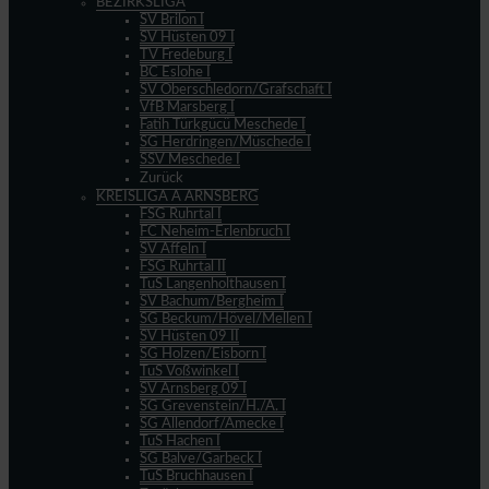
BEZIRKSLIGA
SV Brilon I
SV Hüsten 09 I
TV Fredeburg I
BC Eslohe I
SV Oberschledorn/Grafschaft I
VfB Marsberg I
Fatih Türkgücü Meschede I
SG Herdringen/Müschede I
SSV Meschede I
Zurück
KREISLIGA A ARNSBERG
FSG Ruhrtal I
FC Neheim-Erlenbruch I
SV Affeln I
FSG Ruhrtal II
TuS Langenholthausen I
SV Bachum/Bergheim I
SG Beckum/Hövel/Mellen I
SV Hüsten 09 II
SG Holzen/Eisborn I
TuS Voßwinkel I
SV Arnsberg 09 I
SG Grevenstein/H./A. I
SG Allendorf/Amecke I
TuS Hachen I
SG Balve/Garbeck I
TuS Bruchhausen I