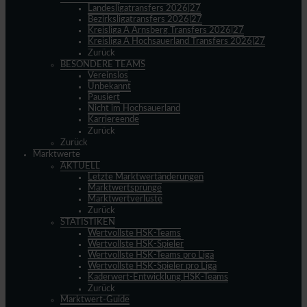
Landesligatransfers 2026|27
Bezirksligatransfers 2026|27
Kreisliga A Arnsberg Transfers 2026|27
Kreisliga A Hochsauerland Transfers 2026|27
Zurück
BESONDERE TEAMS
Vereinslos
Unbekannt
Pausiert
Nicht im Hochsauerland
Karriereende
Zurück
Zurück
Marktwerte
AKTUELL
Letzte Marktwertänderungen
Marktwertsprünge
Marktwertverluste
Zurück
STATISTIKEN
Wertvollste HSK-Teams
Wertvollste HSK-Spieler
Wertvollste HSK-Teams pro Liga
Wertvollste HSK-Spieler pro Liga
Kaderwert-Entwicklung HSK-Teams
Zurück
Marktwert-Guide