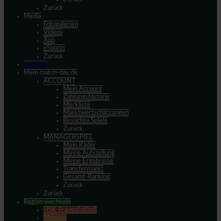
Zurück
Media
Fotogalerien
Videos
App
eSports
Zurück
Spieltag
Mein match-day.de
ACCOUNT
Mein Account
Zahlungshistorie
Merkliste
Marktwertschätzungen
Besuchte Spiele
Zurück
MANAGERSPIEL
Mein Kader
Meine Aufstellung
Meine Ergebnisse
Transfermarkt
Gesamt-Ranking
Zurück
Zurück
Region wechseln
HSK-Frauenfußball
Menden