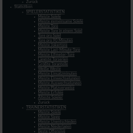
Zurück
Statistiken
SPIELERSTATISTIKEN
Meiste Spiele
Meiste gemeinsame Spiele
Meiste Tore
Meiste Tore in einem Spiel
Tore pro Spiel
Tore pro 90 Minuten
Meiste Jokertore
Meiste Last-Minute-Tore
Meiste Elfmeter-Tore
Längste Torserien
Größte Toranteile
Weiße Weste
Meiste Einsatzminuten
Meiste Einwechselungen
Meiste Auswechselungen
Meiste Platzverweise
Meiste Erfolge
Älteste Spieler
Zurück
TRAINERSTATISTIKEN
Meiste Spiele
Meiste Siege
Meiste Unentschieden
Meiste Niederlagen
Beste Offensive