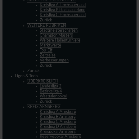
KREIS HOCHSAUERLAND
Kreisliga A Hochsauerland
Kreisliga B Hochsauerland
Kreisliga C Hochsauerland
Zurück
WEITERE RUBRIKEN
Stadtmeisterschaften
Champion Masters
Weitere Hallenturniere
Marktwerte
Top-Elf
Zeitreise
Verbesserungen
Zurück
Zurück
Ligen & Tools
ÜBERKREISLICH
Landesliga 2
Bezirksliga 4
Westfalenpokal
Zurück
KREIS ARNSBERG
Kreisliga A Arnsberg
Kreisliga B Arnsberg
Kreisliga C Arnsberg
Kreisliga D Arnsberg
Kreispokal Arnsberg
Reservepokal Arnsberg