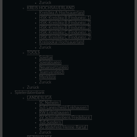
Zurück
KREIS HOCHSAUERLAND
Kreisliga A Hochsauerland
HSK-Kreisliga B (Findungsr. 1)
HSK-Kreisliga B (Findungsr. 2)
HSK-Kreisliga B (Findungsr. 3)
HSK-Kreisliga C (Findungsr. 1)
HSK-Kreisliga C (Findungsr. 2)
Kreispokal Hochsauerland
Zurück
TOOLS
Spieltag
Spielabsagen
Neuansetzungen
Teamvergleich
Merkliste
Zurück
Zurück
Spielerdatenbank
LANDESLIGA
SC Neheim I
SuS Langscheid/Enkhausen I
RW Erlinghausen I
SV Schmallenberg/Fredeburg I
TuS Sundern I
SG Bödefeld/Henne-Rartal I
Zurück