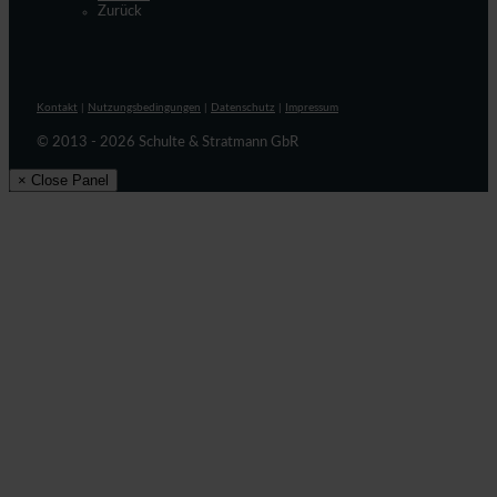
Zurück
Kontakt
|
Nutzungsbedingungen
|
Datenschutz
|
Impressum
© 2013 - 2026 Schulte & Stratmann GbR
× Close Panel