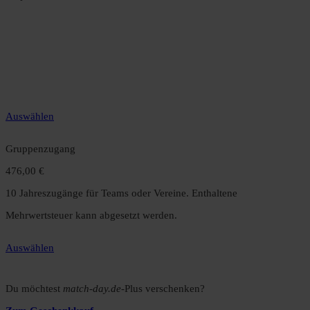
Jahreszugang
49,99 €
12 Monate unbegrenzter Zugriff auf alle Inhalte. Spare über 15 %
gegenüber dem Monatsabo.
Auswählen
Gruppenzugang
476,00 €
10 Jahreszugänge für Teams oder Vereine. Enthaltene
Mehrwertsteuer kann abgesetzt werden.
Auswählen
Du möchtest
match-day.de
-Plus verschenken?