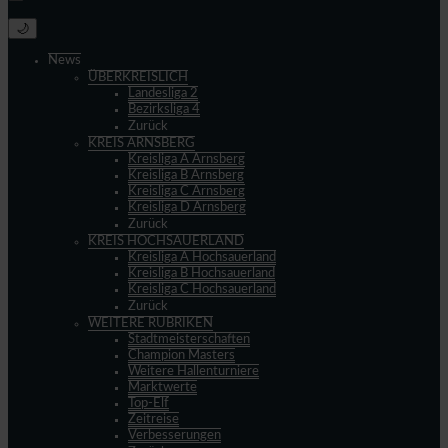
🌙
News
ÜBERKREISLICH
Landesliga 2
Bezirksliga 4
Zurück
KREIS ARNSBERG
Kreisliga A Arnsberg
Kreisliga B Arnsberg
Kreisliga C Arnsberg
Kreisliga D Arnsberg
Zurück
KREIS HOCHSAUERLAND
Kreisliga A Hochsauerland
Kreisliga B Hochsauerland
Kreisliga C Hochsauerland
Zurück
WEITERE RUBRIKEN
Stadtmeisterschaften
Champion Masters
Weitere Hallenturniere
Marktwerte
Top-Elf
Zeitreise
Verbesserungen