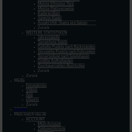
Meiste Elfmeter-Tore
Meiste Platzverweise
Kadergrößen
Jüngste Kader
Anzahl HSK-Teams pro Saison
Zurück
WEITERE STATISTIKEN
Jahrestabelle
Torreichste Spiele
Geholte Punkte nach Rückständen
Verspielte Punkte nach Führungen
Torverteilung nach Spielphasen
Größte Aufholjagden
Zuschauerzahlen Bezirksliga
Zurück
Zurück
Media
Fotogalerien
Videos
App
eSports
Zurück
Spieltag
Mein match-day.de
ACCOUNT
Mein Account
Zahlungshistorie