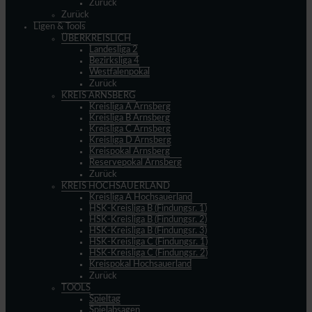
Zurück
Zurück
Ligen & Tools
ÜBERKREISLICH
Landesliga 2
Bezirksliga 4
Westfalenpokal
Zurück
KREIS ARNSBERG
Kreisliga A Arnsberg
Kreisliga B Arnsberg
Kreisliga C Arnsberg
Kreisliga D Arnsberg
Kreispokal Arnsberg
Reservepokal Arnsberg
Zurück
KREIS HOCHSAUERLAND
Kreisliga A Hochsauerland
HSK-Kreisliga B (Findungsr. 1)
HSK-Kreisliga B (Findungsr. 2)
HSK-Kreisliga B (Findungsr. 3)
HSK-Kreisliga C (Findungsr. 1)
HSK-Kreisliga C (Findungsr. 2)
Kreispokal Hochsauerland
Zurück
TOOLS
Spieltag
Spielabsagen