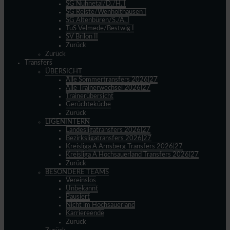
SG Nuhnetal/D./H. I
SG Reiste/Wenholthausen I
SG Altenbüren/S./A. I
TuS Velmede/Bestwig I
SV Brilon II
Zurück
Zurück
Transfers
ÜBERSICHT
Alle Sommertransfers 2026|27
Alle Trainerwechsel 2026|27
Trainerübersicht
Gerüchteküche
Zurück
LIGENINTERN
Landesligatransfers 2026|27
Bezirksligatransfers 2026|27
Kreisliga A Arnsberg Transfers 2026|27
Kreisliga A Hochsauerland Transfers 2026|27
Zurück
BESONDERE TEAMS
Vereinslos
Unbekannt
Pausiert
Nicht im Hochsauerland
Karriereende
Zurück