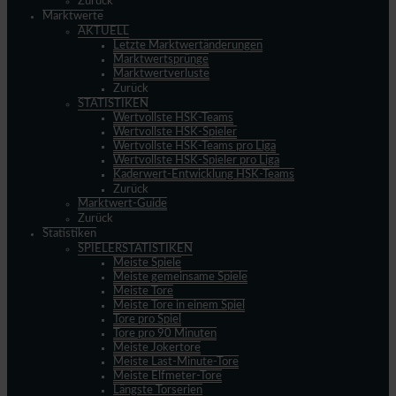
Zurück
Marktwerte
AKTUELL
Letzte Marktwertänderungen
Marktwertsprünge
Marktwertverluste
Zurück
STATISTIKEN
Wertvollste HSK-Teams
Wertvollste HSK-Spieler
Wertvollste HSK-Teams pro Liga
Wertvollste HSK-Spieler pro Liga
Kaderwert-Entwicklung HSK-Teams
Zurück
Marktwert-Guide
Zurück
Statistiken
SPIELERSTATISTIKEN
Meiste Spiele
Meiste gemeinsame Spiele
Meiste Tore
Meiste Tore in einem Spiel
Tore pro Spiel
Tore pro 90 Minuten
Meiste Jokertore
Meiste Last-Minute-Tore
Meiste Elfmeter-Tore
Längste Torserien