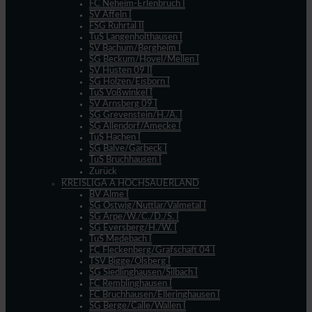
FC Neheim-Erlenbruch I
SV Affeln I
FSG Ruhrtal II
TuS Langenholthausen I
SV Bachum/Bergheim I
SG Beckum/Hövel/Mellen I
SV Hüsten 09 II
SG Holzen/Eisborn I
TuS Voßwinkel I
SV Arnsberg 09 I
SG Grevenstein/H./A. I
SG Allendorf/Amecke I
TuS Hachen I
SG Balve/Garbeck I
TuS Bruchhausen I
Zurück
KREISLIGA A HOCHSAUERLAND
BV Alme I
SG Ostwig/Nuttlar/Valmetal I
SG Arpe/W./C./D./S. I
SG Eversberg/H./W. I
TuS Medebach I
FC Fleckenberg/Grafschaft 04 I
TSV Bigge/Olsberg I
SG Siedlinghausen/Silbach I
FC Remblinghausen I
FC Bruchhausen/Elleringhausen I
SG Berge/Calle/Wallen I