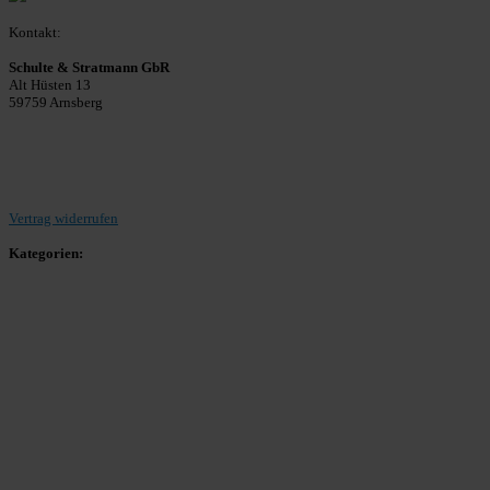
Kontakt:
Schulte & Stratmann GbR
Alt Hüsten 13
59759 Arnsberg
Beitrag einreichen
Vertrag widerrufen
Kategorien:
Allgemein
Landesliga 2
Bezirksliga 4
Kreisliga A Arnsberg
Kreisliga A Hochsauerland
Kreisliga B Arnsberg
Kreisliga B Hochsauerland
Kreisliga C Arnsberg
HSK-Kreisliga C West
HSK-Kreisliga C Ost