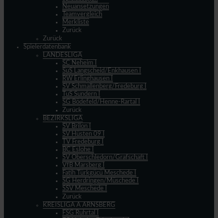
Neuansetzungen
Teamvergleich
Merkliste
Zurück
Zurück
Spielerdatenbank
LANDESLIGA
SC Neheim I
SuS Langscheid/Enkhausen I
RW Erlinghausen I
SV Schmallenberg/Fredeburg I
TuS Sundern I
SG Bödefeld/Henne-Rartal I
Zurück
BEZIRKSLIGA
SV Brilon I
SV Hüsten 09 I
TV Fredeburg I
BC Eslohe I
SV Oberschledorn/Grafschaft I
VfB Marsberg I
Fatih Türkgücü Meschede I
SG Herdringen/Müschede I
SSV Meschede I
Zurück
KREISLIGA A ARNSBERG
FSG Ruhrtal I