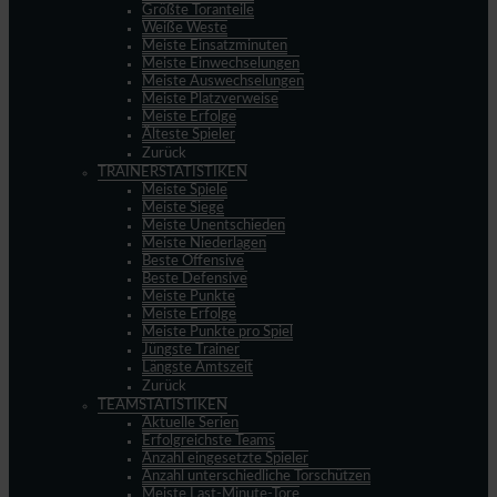
Größte Toranteile
Weiße Weste
Meiste Einsatzminuten
Meiste Einwechselungen
Meiste Auswechselungen
Meiste Platzverweise
Meiste Erfolge
Älteste Spieler
Zurück
TRAINERSTATISTIKEN
Meiste Spiele
Meiste Siege
Meiste Unentschieden
Meiste Niederlagen
Beste Offensive
Beste Defensive
Meiste Punkte
Meiste Erfolge
Meiste Punkte pro Spiel
Jüngste Trainer
Längste Amtszeit
Zurück
TEAMSTATISTIKEN
Aktuelle Serien
Erfolgreichste Teams
Anzahl eingesetzte Spieler
Anzahl unterschiedliche Torschützen
Meiste Last-Minute-Tore