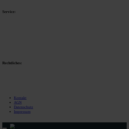
Kreisliga D Arnsberg
Service:
Spieltag
Spielerdatenbank
Transfers
Marktwerte
Statistiken
Gerüchte
Managerspiel
Rechtliches:
Kontakt
Nutzungsbedingungen
Datenschutz
Impressum
Kontakt
AGN
Datenschutz
Impressum
© 2013 - 2026 match-day.de | Die aktuellsten News des Sauerlandfußballs