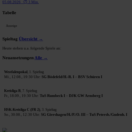
05.08.2026 · ⏱ 3 Min.
Tabelle
Anzeige
Spieltag
Übersicht →
Heute stehen u.a. folgende Spiele an:
Neuansetzungen
Alle →
Westfalenpokal
, 1. Spieltag
Mi., 12.08., 19:30 Uhr:
SG Bödefeld/H.-R. I
–
BSV Schüren I
Kreisliga B
, 7. Spieltag
Fr., 18.09., 19:30 Uhr:
TuS Rumbeck I
–
DJK GW Arnsberg I
HSK-Kreisliga C (FR 2)
, 3. Spieltag
So., 30.08., 12:30 Uhr:
SG Giershagen/H./P./O. III
–
TuS Petersb./Gudenh. I