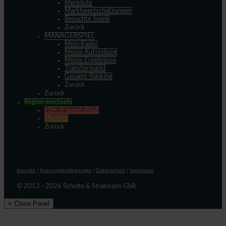
Merkliste
Marktwertschätzungen
Besuchte Spiele
Zurück
MANAGERSPIEL
Mein Kader
Meine Aufstellung
Meine Ergebnisse
Transfermarkt
Gesamt-Ranking
Zurück
Zurück
Region wechseln
HSK-Frauenfußball
Menden
Zurück
Kontakt
|
Nutzungsbedingungen
|
Datenschutz
|
Impressum
© 2013 - 2026 Schulte & Stratmann GbR
× Close Panel