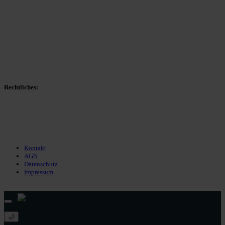
Spieltag
Spielerdatenbank
Transfers
Marktwerte
Statistiken
Gerüchte
Managerspiel
Rechtliches:
Kontakt
Nutzungsbedingungen
Datenschutz
Impressum
Kontakt
AGN
Datenschutz
Impressum
© 2013 - 2026 match-day.de | Die aktuellsten News des Sauerlandfußballs
🌙