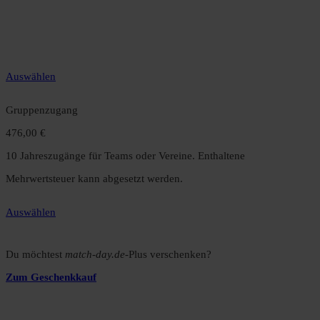
12 Monate unbegrenzter Zugriff auf alle Inhalte. Spare über 15 %
gegenüber dem Monatsabo.
Auswählen
Gruppenzugang
476,00 €
10 Jahreszugänge für Teams oder Vereine. Enthaltene
Mehrwertsteuer kann abgesetzt werden.
Auswählen
Du möchtest
match-day.de
-Plus verschenken?
Zum Geschenkkauf