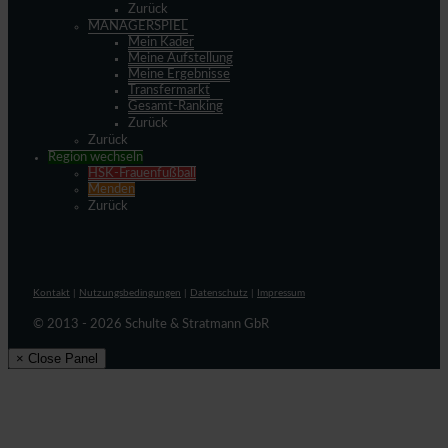
Zurück
MANAGERSPIEL
Mein Kader
Meine Aufstellung
Meine Ergebnisse
Transfermarkt
Gesamt-Ranking
Zurück
Zurück
Region wechseln
HSK-Frauenfußball
Menden
Zurück
Kontakt
|
Nutzungsbedingungen
|
Datenschutz
|
Impressum
© 2013 - 2026 Schulte & Stratmann GbR
× Close Panel