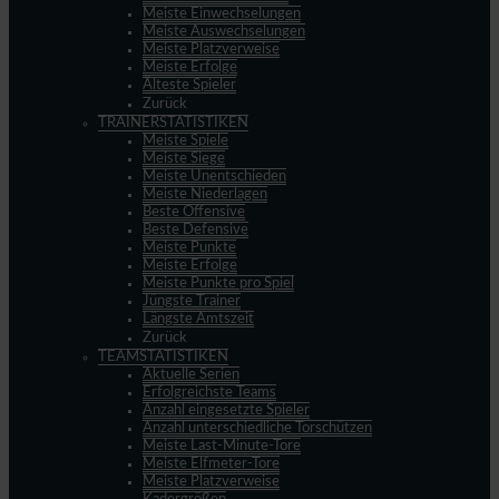
Meiste Einwechselungen
Meiste Auswechselungen
Meiste Platzverweise
Meiste Erfolge
Älteste Spieler
Zurück
TRAINERSTATISTIKEN
Meiste Spiele
Meiste Siege
Meiste Unentschieden
Meiste Niederlagen
Beste Offensive
Beste Defensive
Meiste Punkte
Meiste Erfolge
Meiste Punkte pro Spiel
Jüngste Trainer
Längste Amtszeit
Zurück
TEAMSTATISTIKEN
Aktuelle Serien
Erfolgreichste Teams
Anzahl eingesetzte Spieler
Anzahl unterschiedliche Torschützen
Meiste Last-Minute-Tore
Meiste Elfmeter-Tore
Meiste Platzverweise