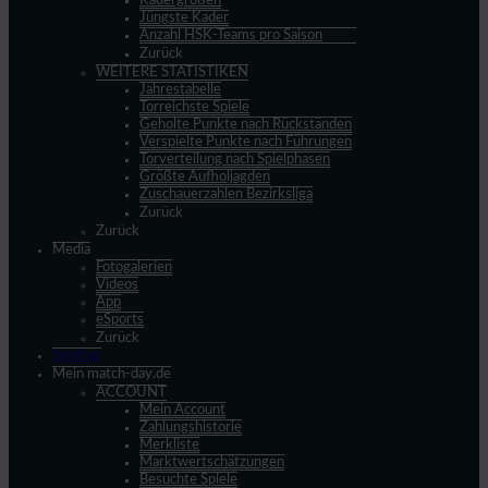
Kadergrößen
Jüngste Kader
Anzahl HSK-Teams pro Saison
Zurück
WEITERE STATISTIKEN
Jahrestabelle
Torreichste Spiele
Geholte Punkte nach Rückständen
Verspielte Punkte nach Führungen
Torverteilung nach Spielphasen
Größte Aufholjagden
Zuschauerzahlen Bezirksliga
Zurück
Zurück
Media
Fotogalerien
Videos
App
eSports
Zurück
Spieltag
Mein match-day.de
ACCOUNT
Mein Account
Zahlungshistorie
Merkliste
Marktwertschätzungen
Besuchte Spiele