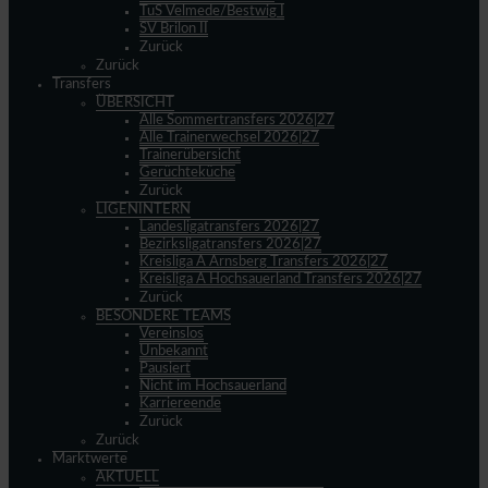
TuS Velmede/Bestwig I
SV Brilon II
Zurück
Zurück
Transfers
ÜBERSICHT
Alle Sommertransfers 2026|27
Alle Trainerwechsel 2026|27
Trainerübersicht
Gerüchteküche
Zurück
LIGENINTERN
Landesligatransfers 2026|27
Bezirksligatransfers 2026|27
Kreisliga A Arnsberg Transfers 2026|27
Kreisliga A Hochsauerland Transfers 2026|27
Zurück
BESONDERE TEAMS
Vereinslos
Unbekannt
Pausiert
Nicht im Hochsauerland
Karriereende
Zurück
Zurück
Marktwerte
AKTUELL