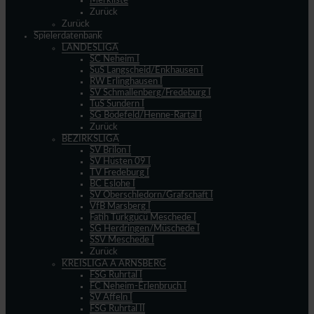
Merkliste
Zurück
Zurück
Spielerdatenbank
LANDESLIGA
SC Neheim I
SuS Langscheid/Enkhausen I
RW Erlinghausen I
SV Schmallenberg/Fredeburg I
TuS Sundern I
SG Bödefeld/Henne-Rartal I
Zurück
BEZIRKSLIGA
SV Brilon I
SV Hüsten 09 I
TV Fredeburg I
BC Eslohe I
SV Oberschledorn/Grafschaft I
VfB Marsberg I
Fatih Türkgücü Meschede I
SG Herdringen/Müschede I
SSV Meschede I
Zurück
KREISLIGA A ARNSBERG
FSG Ruhrtal I
FC Neheim-Erlenbruch I
SV Affeln I
FSG Ruhrtal II