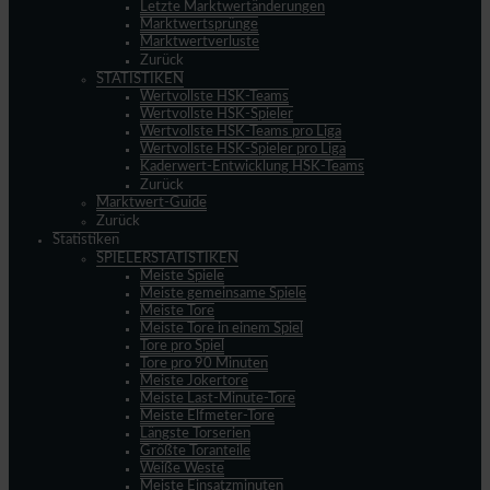
Letzte Marktwertänderungen
Marktwertsprünge
Marktwertverluste
Zurück
STATISTIKEN
Wertvollste HSK-Teams
Wertvollste HSK-Spieler
Wertvollste HSK-Teams pro Liga
Wertvollste HSK-Spieler pro Liga
Kaderwert-Entwicklung HSK-Teams
Zurück
Marktwert-Guide
Zurück
Statistiken
SPIELERSTATISTIKEN
Meiste Spiele
Meiste gemeinsame Spiele
Meiste Tore
Meiste Tore in einem Spiel
Tore pro Spiel
Tore pro 90 Minuten
Meiste Jokertore
Meiste Last-Minute-Tore
Meiste Elfmeter-Tore
Längste Torserien
Größte Toranteile
Weiße Weste
Meiste Einsatzminuten