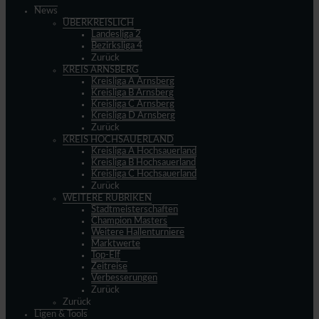
News
ÜBERKREISLICH
Landesliga 2
Bezirksliga 4
Zurück
KREIS ARNSBERG
Kreisliga A Arnsberg
Kreisliga B Arnsberg
Kreisliga C Arnsberg
Kreisliga D Arnsberg
Zurück
KREIS HOCHSAUERLAND
Kreisliga A Hochsauerland
Kreisliga B Hochsauerland
Kreisliga C Hochsauerland
Zurück
WEITERE RUBRIKEN
Stadtmeisterschaften
Champion Masters
Weitere Hallenturniere
Marktwerte
Top-Elf
Zeitreise
Verbesserungen
Zurück
Zurück
Ligen & Tools