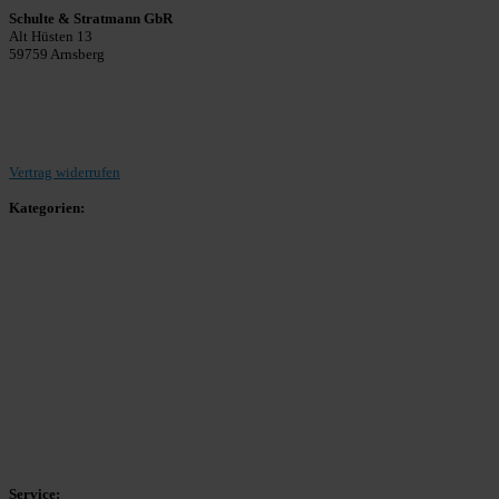
Schulte & Stratmann GbR
Alt Hüsten 13
59759 Arnsberg
Beitrag einreichen
Vertrag widerrufen
Kategorien:
Allgemein
Landesliga 2
Bezirksliga 4
Kreisliga A Arnsberg
Kreisliga A Hochsauerland
Kreisliga B Arnsberg
Kreisliga B Hochsauerland
Kreisliga C Arnsberg
HSK-Kreisliga C West
HSK-Kreisliga C Ost
Kreisliga D Arnsberg
Service: