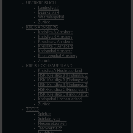
ÜBERKREISLICH
Landesliga 2
Bezirksliga 4
Westfalenpokal
Zurück
KREIS ARNSBERG
Kreisliga A Arnsberg
Kreisliga B Arnsberg
Kreisliga C Arnsberg
Kreisliga D Arnsberg
Kreispokal Arnsberg
Reservepokal Arnsberg
Zurück
KREIS HOCHSAUERLAND
Kreisliga A Hochsauerland
HSK-Kreisliga B (Findungsr. 1)
HSK-Kreisliga B (Findungsr. 2)
HSK-Kreisliga B (Findungsr. 3)
HSK-Kreisliga C (Findungsr. 1)
HSK-Kreisliga C (Findungsr. 2)
Kreispokal Hochsauerland
Zurück
TOOLS
Spieltag
Spielabsagen
Neuansetzungen
Teamvergleich