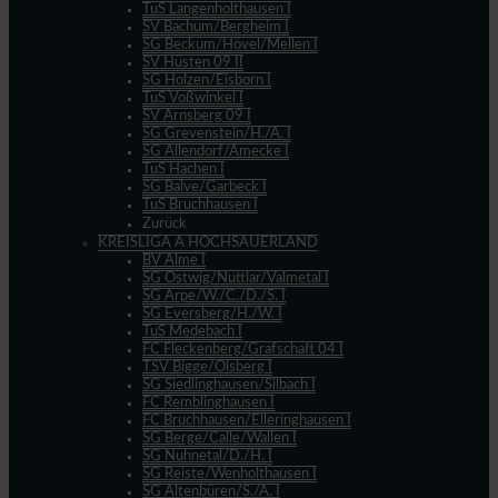
TuS Langenholthausen I
SV Bachum/Bergheim I
SG Beckum/Hövel/Mellen I
SV Hüsten 09 II
SG Holzen/Eisborn I
TuS Voßwinkel I
SV Arnsberg 09 I
SG Grevenstein/H./A. I
SG Allendorf/Amecke I
TuS Hachen I
SG Balve/Garbeck I
TuS Bruchhausen I
Zurück
KREISLIGA A HOCHSAUERLAND
BV Alme I
SG Ostwig/Nuttlar/Valmetal I
SG Arpe/W./C./D./S. I
SG Eversberg/H./W. I
TuS Medebach I
FC Fleckenberg/Grafschaft 04 I
TSV Bigge/Olsberg I
SG Siedlinghausen/Silbach I
FC Remblinghausen I
FC Bruchhausen/Elleringhausen I
SG Berge/Calle/Wallen I
SG Nuhnetal/D./H. I
SG Reiste/Wenholthausen I
SG Altenbüren/S./A. I