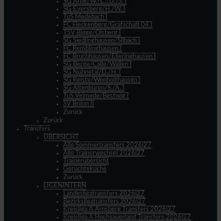
SG Arpe/W./C./D./S. I
SG Eversberg/H./W. I
TuS Medebach I
FC Fleckenberg/Grafschaft 04 I
TSV Bigge/Olsberg I
SG Siedlinghausen/Silbach I
FC Remblinghausen I
FC Bruchhausen/Elleringhausen I
SG Berge/Calle/Wallen I
SG Nuhnetal/D./H. I
SG Reiste/Wenholthausen I
SG Altenbüren/S./A. I
TuS Velmede/Bestwig I
SV Brilon II
Zurück
Zurück
Transfers
ÜBERSICHT
Alle Sommertransfers 2026|27
Alle Trainerwechsel 2026|27
Trainerübersicht
Gerüchteküche
Zurück
LIGENINTERN
Landesligatransfers 2026|27
Bezirksligatransfers 2026|27
Kreisliga A Arnsberg Transfers 2026|27
Kreisliga A Hochsauerland Transfers 2026|27