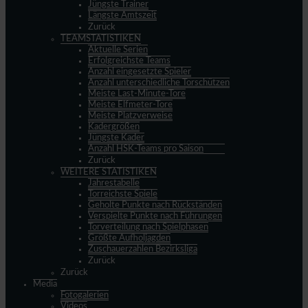
Jüngste Trainer
Längste Amtszeit
Zurück
TEAMSTATISTIKEN
Aktuelle Serien
Erfolgreichste Teams
Anzahl eingesetzte Spieler
Anzahl unterschiedliche Torschützen
Meiste Last-Minute-Tore
Meiste Elfmeter-Tore
Meiste Platzverweise
Kadergrößen
Jüngste Kader
Anzahl HSK-Teams pro Saison
Zurück
WEITERE STATISTIKEN
Jahrestabelle
Torreichste Spiele
Geholte Punkte nach Rückständen
Verspielte Punkte nach Führungen
Torverteilung nach Spielphasen
Größte Aufholjagden
Zuschauerzahlen Bezirksliga
Zurück
Zurück
Media
Fotogalerien
Videos