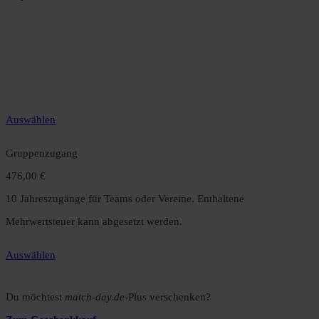
Jahreszugang
49,99 €
12 Monate unbegrenzter Zugriff auf alle Inhalte. Spare über 15 %
gegenüber dem Monatsabo.
Auswählen
Gruppenzugang
476,00 €
10 Jahreszugänge für Teams oder Vereine. Enthaltene
Mehrwertsteuer kann abgesetzt werden.
Auswählen
Du möchtest
match-day.de
-Plus verschenken?