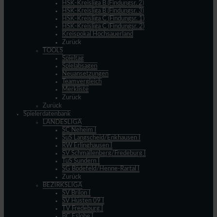
HSK-Kreisliga B (Findungsr. 2)
HSK-Kreisliga B (Findungsr. 3)
HSK-Kreisliga C (Findungsr. 1)
HSK-Kreisliga C (Findungsr. 2)
Kreispokal Hochsauerland
Zurück
TOOLS
Spieltag
Spielabsagen
Neuansetzungen
Teamvergleich
Merkliste
Zurück
Zurück
Spielerdatenbank
LANDESLIGA
SC Neheim I
SuS Langscheid/Enkhausen I
RW Erlinghausen I
SV Schmallenberg/Fredeburg I
TuS Sundern I
SG Bödefeld/Henne-Rartal I
Zurück
BEZIRKSLIGA
SV Brilon I
SV Hüsten 09 I
TV Fredeburg I
BC Eslohe I