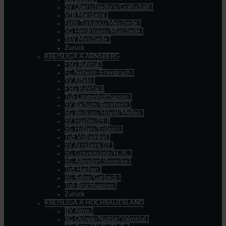
SV Oberschledorn/Grafschaft I
VfB Marsberg I
Fatih Türkgücü Meschede I
SG Herdringen/Müschede I
SSV Meschede I
Zurück
KREISLIGA A ARNSBERG
FSG Ruhrtal I
FC Neheim-Erlenbruch I
SV Affeln I
FSG Ruhrtal II
TuS Langenholthausen I
SV Bachum/Bergheim I
SG Beckum/Hövel/Mellen I
SV Hüsten 09 II
SG Holzen/Eisborn I
TuS Voßwinkel I
SV Arnsberg 09 I
SG Grevenstein/H./A. I
SG Allendorf/Amecke I
TuS Hachen I
SG Balve/Garbeck I
TuS Bruchhausen I
Zurück
KREISLIGA A HOCHSAUERLAND
BV Alme I
SG Ostwig/Nuttlar/Valmetal I