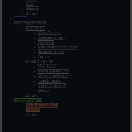
App
eSports
Zurück
Spieltag
Mein match-day.de
ACCOUNT
Mein Account
Zahlungshistorie
Merkliste
Marktwertschätzungen
Besuchte Spiele
Zurück
MANAGERSPIEL
Mein Kader
Meine Aufstellung
Meine Ergebnisse
Transfermarkt
Gesamt-Ranking
Zurück
Zurück
Region wechseln
HSK-Frauenfußball
Menden
Zurück