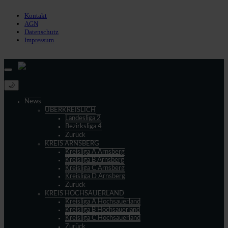
Impressum
Kontakt
AGN
Datenschutz
Impressum
© 2013 - 2026 match-day.de | Die aktuellsten News des Sauerlandfußballs
🌙
News
ÜBERKREISLICH
Landesliga 2
Bezirksliga 4
Zurück
KREIS ARNSBERG
Kreisliga A Arnsberg
Kreisliga B Arnsberg
Kreisliga C Arnsberg
Kreisliga D Arnsberg
Zurück
KREIS HOCHSAUERLAND
Kreisliga A Hochsauerland
Kreisliga B Hochsauerland
Kreisliga C Hochsauerland
Zurück