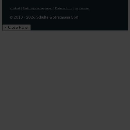
Kontakt
|
Nutzungsbedingungen
|
Datenschutz
|
Impressum
© 2013 - 2026 Schulte & Stratmann GbR
× Close Panel