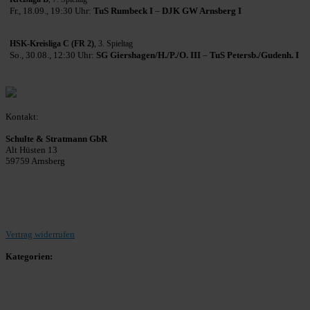
Fr., 18.09., 19:30 Uhr:
TuS Rumbeck I
–
DJK GW Arnsberg I
HSK-Kreisliga C (FR 2)
, 3. Spieltag
So., 30.08., 12:30 Uhr:
SG Giershagen/H./P./O. III
–
TuS Petersb./Gudenh. I
Kontakt:
Schulte & Stratmann GbR
Alt Hüsten 13
59759 Arnsberg
Beitrag einreichen
Vertrag widerrufen
Kategorien:
Allgemein
Landesliga 2
Bezirksliga 4