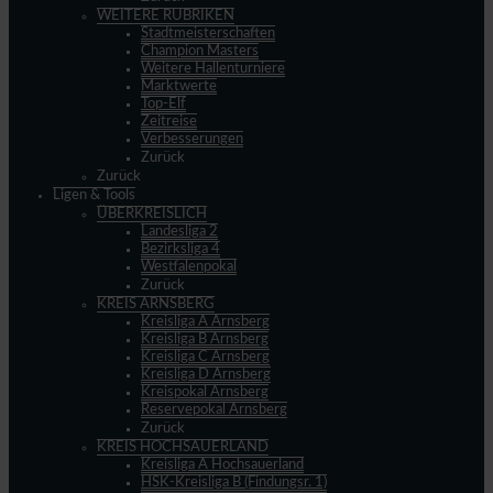
WEITERE RUBRIKEN
Stadtmeisterschaften
Champion Masters
Weitere Hallenturniere
Marktwerte
Top-Elf
Zeitreise
Verbesserungen
Zurück
Zurück
Ligen & Tools
ÜBERKREISLICH
Landesliga 2
Bezirksliga 4
Westfalenpokal
Zurück
KREIS ARNSBERG
Kreisliga A Arnsberg
Kreisliga B Arnsberg
Kreisliga C Arnsberg
Kreisliga D Arnsberg
Kreispokal Arnsberg
Reservepokal Arnsberg
Zurück
KREIS HOCHSAUERLAND
Kreisliga A Hochsauerland
HSK-Kreisliga B (Findungsr. 1)