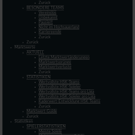
Zurück
BESONDERE TEAMS
Vereinslos
Unbekannt
Pausiert
Nicht im Hochsauerland
Karriereende
Zurück
Zurück
Marktwerte
AKTUELL
Letzte Marktwertänderungen
Marktwertsprünge
Marktwertverluste
Zurück
STATISTIKEN
Wertvollste HSK-Teams
Wertvollste HSK-Spieler
Wertvollste HSK-Teams pro Liga
Wertvollste HSK-Spieler pro Liga
Kaderwert-Entwicklung HSK-Teams
Zurück
Marktwert-Guide
Zurück
Statistiken
SPIELERSTATISTIKEN
Meiste Spiele