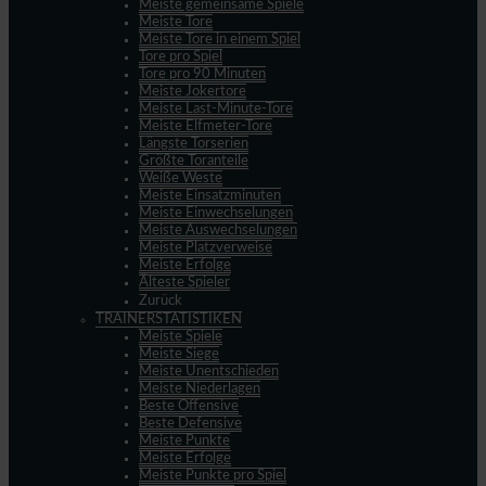
Meiste gemeinsame Spiele
Meiste Tore
Meiste Tore in einem Spiel
Tore pro Spiel
Tore pro 90 Minuten
Meiste Jokertore
Meiste Last-Minute-Tore
Meiste Elfmeter-Tore
Längste Torserien
Größte Toranteile
Weiße Weste
Meiste Einsatzminuten
Meiste Einwechselungen
Meiste Auswechselungen
Meiste Platzverweise
Meiste Erfolge
Älteste Spieler
Zurück
TRAINERSTATISTIKEN
Meiste Spiele
Meiste Siege
Meiste Unentschieden
Meiste Niederlagen
Beste Offensive
Beste Defensive
Meiste Punkte
Meiste Erfolge
Meiste Punkte pro Spiel