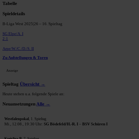
Tabelle
Spieldetails
B-Liga West 2025|26 – 16. Spieltag
SG Elpe/A. I
2:1
Arpe/W./C./D./S. II
Zu Aufstellungen & Toren
Anzeige
Spieltag
Übersicht →
Heute stehen u.a. folgende Spiele an:
Neuansetzungen
Alle →
Westfalenpokal
, 1. Spieltag
Mi., 12.08., 19:30 Uhr:
SG Bödefeld/H.-R. I
–
BSV Schüren I
Kreisliga B
, 7. Spieltag