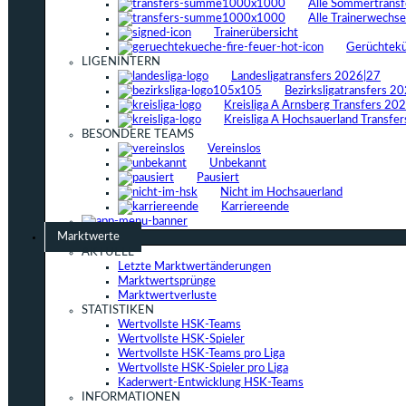
Alle Sommertrans
Alle Trainerwechs
Trainerübersicht
Gerüchtek
LIGENINTERN
Landesligatransfers 2026|27
Bezirksligatransfers 2
Kreisliga A Arnsberg Transfers 20
Kreisliga A Hochsauerland Transfe
BESONDERE TEAMS
Vereinslos
Unbekannt
Pausiert
Nicht im Hochsauerland
Karriereende
Marktwerte
AKTUELL
Letzte Marktwertänderungen
Marktwertsprünge
Marktwertverluste
STATISTIKEN
Wertvollste HSK-Teams
Wertvollste HSK-Spieler
Wertvollste HSK-Teams pro Liga
Wertvollste HSK-Spieler pro Liga
Kaderwert-Entwicklung HSK-Teams
INFORMATIONEN