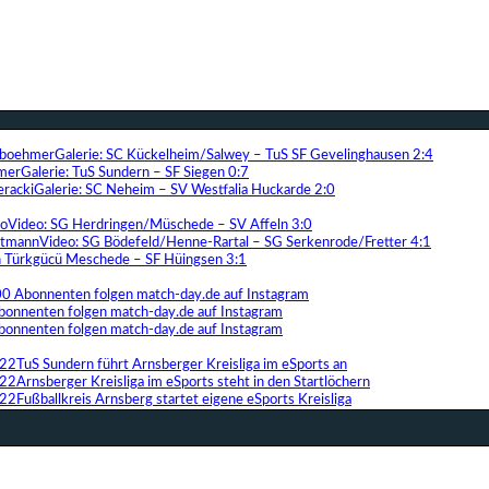
Galerie: SC Kückelheim/Salwey – TuS SF Gevelinghausen 2:4
Galerie: TuS Sundern – SF Siegen 0:7
Galerie: SC Neheim – SV Westfalia Huckarde 2:0
Video: SG Herdringen/Müschede – SV Affeln 3:0
Video: SG Bödefeld/Henne-Rartal – SG Serkenrode/Fretter 4:1
ih Türkgücü Meschede – SF Hüingsen 3:1
00 Abonnenten folgen match-day.de auf Instagram
bonnenten folgen match-day.de auf Instagram
bonnenten folgen match-day.de auf Instagram
TuS Sundern führt Arnsberger Kreisliga im eSports an
Arnsberger Kreisliga im eSports steht in den Startlöchern
Fußballkreis Arnsberg startet eigene eSports Kreisliga