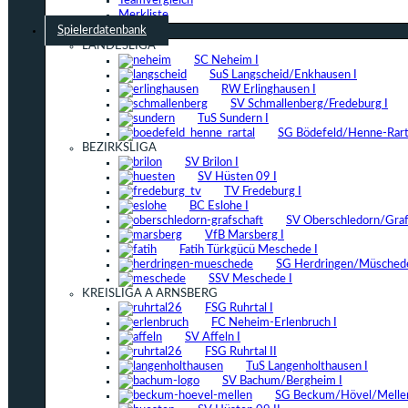
Teamvergleich
Merkliste
Spielerdatenbank
LANDESLIGA
SC Neheim I
SuS Langscheid/Enkhausen I
RW Erlinghausen I
SV Schmallenberg/Fredeburg I
TuS Sundern I
SG Bödefeld/Henne-Rarta
BEZIRKSLIGA
SV Brilon I
SV Hüsten 09 I
TV Fredeburg I
BC Eslohe I
SV Oberschledorn/Grafs
VfB Marsberg I
Fatih Türkgücü Meschede I
SG Herdringen/Müschede
SSV Meschede I
KREISLIGA A ARNSBERG
FSG Ruhrtal I
FC Neheim-Erlenbruch I
SV Affeln I
FSG Ruhrtal II
TuS Langenholthausen I
SV Bachum/Bergheim I
SG Beckum/Hövel/Mellen