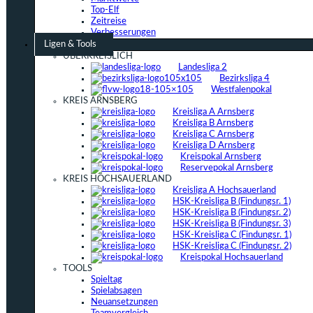
Top-Elf
Zeitreise
Verbesserungen
Ligen & Tools
ÜBERKREISLICH
Landesliga 2
Bezirksliga 4
Westfalenpokal
KREIS ARNSBERG
Kreisliga A Arnsberg
Kreisliga B Arnsberg
Kreisliga C Arnsberg
Kreisliga D Arnsberg
Kreispokal Arnsberg
Reservepokal Arnsberg
KREIS HOCHSAUERLAND
Kreisliga A Hochsauerland
HSK-Kreisliga B (Findungsr. 1)
HSK-Kreisliga B (Findungsr. 2)
HSK-Kreisliga B (Findungsr. 3)
HSK-Kreisliga C (Findungsr. 1)
HSK-Kreisliga C (Findungsr. 2)
Kreispokal Hochsauerland
TOOLS
Spieltag
Spielabsagen
Neuansetzungen