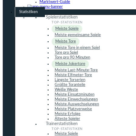
Marktwert-Guide
Statistiken
Spielerstatistiken
Meiste Spiele
Meiste gemeinsame Spiele
Meiste Tore
Meiste Tore in einem Spiel
Tore pro Spiel
Tore pro 90 Minuten
Meiste Jokertore
Meiste Last-Minute-Tore
Meiste Elfmeter-Tore
Längste Torserien
Größte Toranteile
Weiße Weste
Meiste Einsatzminuten
Meiste Einwechselungen
Meiste Auswechselungen
Meiste Platzverweise
Meiste Erfolge
Älteste Spieler
Trainerstatistiken
Meiste Spiele