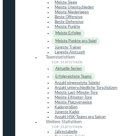
Meiste Siege
Meiste Unentschieden
Meiste Niederlagen
Beste Offensive
Beste Defensive
Meiste Punkte
Meiste Erfolge
Meiste Punkte pro Spiel
Jüngste Trainer
Längste Amtszeit
Teamstatistiken
Aktuelle Serien
Erfolgreichste Teams
Anzahl eingesetzte Spieler
Anzahl unterschiedliche Torschützen
Meiste Last-Minute-Tore
Meiste Elfmeter-Tore
Meiste Platzverweise
Kadergrößen
Jüngste Kader
Anzahl HSK-Teams pro Saison
Weitere Statistiken
Jahrestabelle