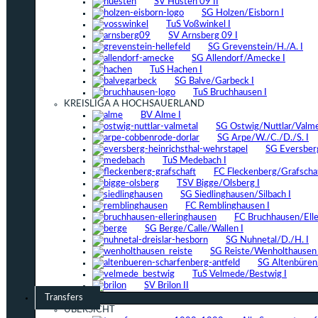
SV Hüsten 09 II
SG Holzen/Eisborn I
TuS Voßwinkel I
SV Arnsberg 09 I
SG Grevenstein/H./A. I
SG Allendorf/Amecke I
TuS Hachen I
SG Balve/Garbeck I
TuS Bruchhausen I
KREISLIGA A HOCHSAUERLAND
BV Alme I
SG Ostwig/Nuttlar/Valmet
SG Arpe/W./C./D./S. I
SG Eversber
TuS Medebach I
FC Fleckenberg/Grafschaf
TSV Bigge/Olsberg I
SG Siedlinghausen/Silbach I
FC Remblinghausen I
FC Bruchhausen/Elle
SG Berge/Calle/Wallen I
SG Nuhnetal/D./H. I
SG Reiste/Wenholthausen 
SG Altenbüren/
TuS Velmede/Bestwig I
SV Brilon II
Transfers
ÜBERSICHT