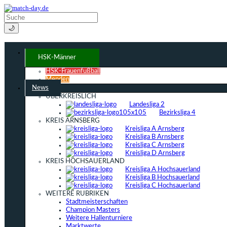
🌙
HSK-Männer
HSK-Frauenfußball
Menden
News
ÜBERKREISLICH
Landesliga 2
Bezirksliga 4
KREIS ARNSBERG
Kreisliga A Arnsberg
Kreisliga B Arnsberg
Kreisliga C Arnsberg
Kreisliga D Arnsberg
KREIS HOCHSAUERLAND
Kreisliga A Hochsauerland
Kreisliga B Hochsauerland
Kreisliga C Hochsauerland
WEITERE RUBRIKEN
Stadtmeisterschaften
Champion Masters
Weitere Hallenturniere
Marktwerte