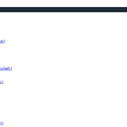
l I
chaft I
 I
 I