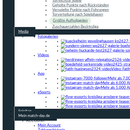
Torreichste Spiele
Geholte Punkte nach Rückständen
Verspielte Punkte nach Führungen
Torverteilung nach Spielphasen
Größte Aufholjagden
Zuschauerzahlen Bezirksliga
Media
Fotogalerien
Videos
Video: Fat
App
Mehr als 7.0
Mehr als 6.000 A
Mehr als 5.000 A
eSports
Spieltag
Mein match-day.de
ACCOUNT
Mein Account