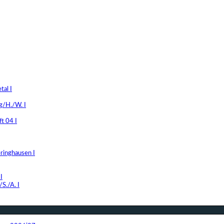
al I
g/H./W. I
t 04 I
ringhausen I
I
S./A. I