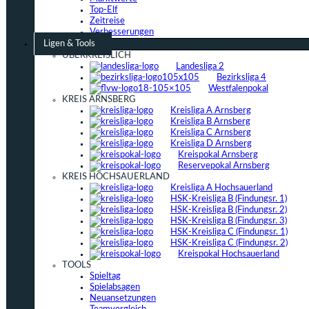
Top-Elf
Zeitreise
Verbesserungen
Ligen & Tools
ÜBERKREISLICH
Landesliga 2
Bezirksliga 4
Westfalenpokal
KREIS ARNSBERG
Kreisliga A Arnsberg
Kreisliga B Arnsberg
Kreisliga C Arnsberg
Kreisliga D Arnsberg
Kreispokal Arnsberg
Reservepokal Arnsberg
KREIS HOCHSAUERLAND
Kreisliga A Hochsauerland
HSK-Kreisliga B (Findungsr. 1)
HSK-Kreisliga B (Findungsr. 2)
HSK-Kreisliga B (Findungsr. 3)
HSK-Kreisliga C (Findungsr. 1)
HSK-Kreisliga C (Findungsr. 2)
Kreispokal Hochsauerland
TOOLS
Spieltag
Spielabsagen
Neuansetzungen