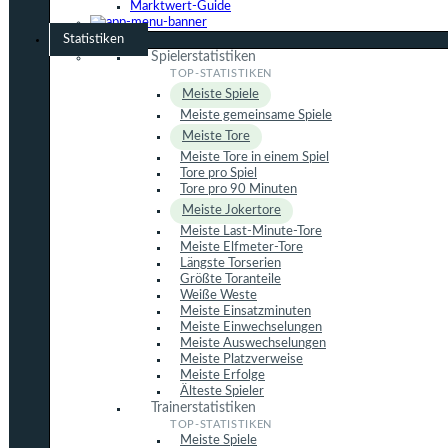
Marktwert-Guide
Statistiken
Spielerstatistiken
Meiste Spiele
Meiste gemeinsame Spiele
Meiste Tore
Meiste Tore in einem Spiel
Tore pro Spiel
Tore pro 90 Minuten
Meiste Jokertore
Meiste Last-Minute-Tore
Meiste Elfmeter-Tore
Längste Torserien
Größte Toranteile
Weiße Weste
Meiste Einsatzminuten
Meiste Einwechselungen
Meiste Auswechselungen
Meiste Platzverweise
Meiste Erfolge
Älteste Spieler
Trainerstatistiken
Meiste Spiele