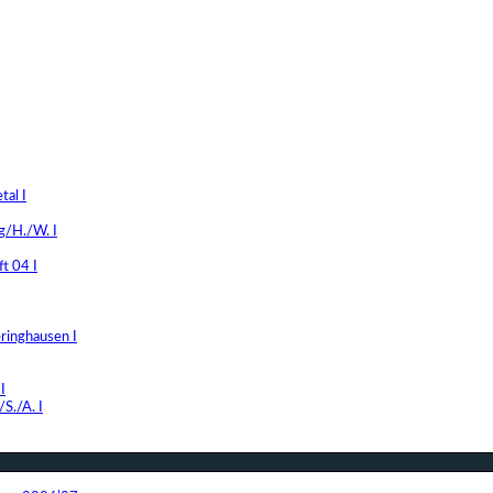
al I
g/H./W. I
t 04 I
ringhausen I
I
S./A. I