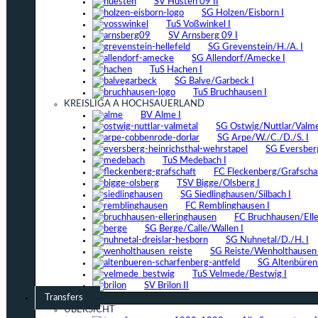
SV Hüsten 09 II
SG Holzen/Eisborn I
TuS Voßwinkel I
SV Arnsberg 09 I
SG Grevenstein/H./A. I
SG Allendorf/Amecke I
TuS Hachen I
SG Balve/Garbeck I
TuS Bruchhausen I
KREISLIGA A HOCHSAUERLAND
BV Alme I
SG Ostwig/Nuttlar/Valmet
SG Arpe/W./C./D./S. I
SG Eversber
TuS Medebach I
FC Fleckenberg/Grafschaf
TSV Bigge/Olsberg I
SG Siedlinghausen/Silbach I
FC Remblinghausen I
FC Bruchhausen/Elle
SG Berge/Calle/Wallen I
SG Nuhnetal/D./H. I
SG Reiste/Wenholthausen 
SG Altenbüren/
TuS Velmede/Bestwig I
SV Brilon II
Transfers
ÜBERSICHT