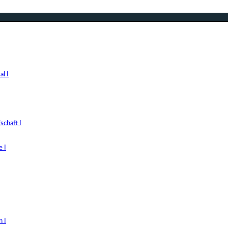
l I
chaft I
 I
 I