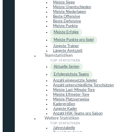
Meiste Siege
Meiste Unentschieden
Meiste Niederlagen
Beste Offensive
Beste Defensive
Meiste Punkte
Meiste Erfolge
Meiste Punkte pro Spiel
Jüngste Trainer
Längste Amtszeit
Teamstatistiken
Aktuelle Serien
Erfolgreichste Teams
Anzahl eingesetzte Spieler
Anzahl unterschiedliche Torschützen
Meiste Last-Minute-Tore
Meiste Elfmeter-Tore
Meiste Platzverweise
Kadergrößen
Jüngste Kader
Anzahl HSK-Teams pro Saison
Weitere Statistiken
Jahrestabelle