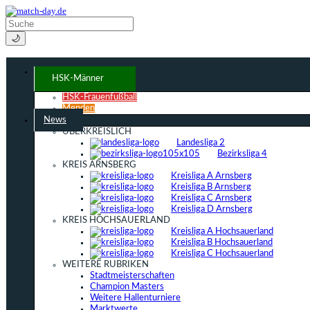
🌙
HSK-Männer
HSK-Frauenfußball
Menden
News
ÜBERKREISLICH
Landesliga 2
Bezirksliga 4
KREIS ARNSBERG
Kreisliga A Arnsberg
Kreisliga B Arnsberg
Kreisliga C Arnsberg
Kreisliga D Arnsberg
KREIS HOCHSAUERLAND
Kreisliga A Hochsauerland
Kreisliga B Hochsauerland
Kreisliga C Hochsauerland
WEITERE RUBRIKEN
Stadtmeisterschaften
Champion Masters
Weitere Hallenturniere
Marktwerte