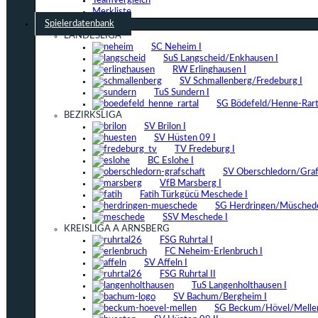
Teamvergleich
Merkliste
Spielerdatenbank
LANDESLIGA
SC Neheim I
SuS Langscheid/Enkhausen I
RW Erlinghausen I
SV Schmallenberg/Fredeburg I
TuS Sundern I
SG Bödefeld/Henne-Rarta
BEZIRKSLIGA
SV Brilon I
SV Hüsten 09 I
TV Fredeburg I
BC Eslohe I
SV Oberschledorn/Grafs
VfB Marsberg I
Fatih Türkgücü Meschede I
SG Herdringen/Müschede
SSV Meschede I
KREISLIGA A ARNSBERG
FSG Ruhrtal I
FC Neheim-Erlenbruch I
SV Affeln I
FSG Ruhrtal II
TuS Langenholthausen I
SV Bachum/Bergheim I
SG Beckum/Hövel/Mellen