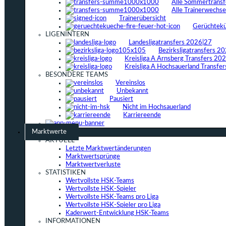
Alle Sommertrans
Alle Trainerwechs
Trainerübersicht
Gerüchtek
LIGENINTERN
Landesligatransfers 2026|27
Bezirksligatransfers 2
Kreisliga A Arnsberg Transfers 20
Kreisliga A Hochsauerland Transfe
BESONDERE TEAMS
Vereinslos
Unbekannt
Pausiert
Nicht im Hochsauerland
Karriereende
Marktwerte
AKTUELL
Letzte Marktwertänderungen
Marktwertsprünge
Marktwertverluste
STATISTIKEN
Wertvollste HSK-Teams
Wertvollste HSK-Spieler
Wertvollste HSK-Teams pro Liga
Wertvollste HSK-Spieler pro Liga
Kaderwert-Entwicklung HSK-Teams
INFORMATIONEN