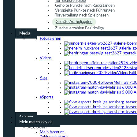
Torreichste Spiele
Geholte Punkte nach Rückständen
Verspielte Punkte nach Führungen
Torverteilung nach Spielphasen
Größte Aufholjagden
Zuschauerzahlen Bezirksliga
Media
Fotogalerien
Videos
Video: Fat
App
Mehr als 7.0
Mehr als 6.000 A
Mehr als 5.000 A
eSports
Spieltag
Mein match-day.de
ACCOUNT
Mein Account