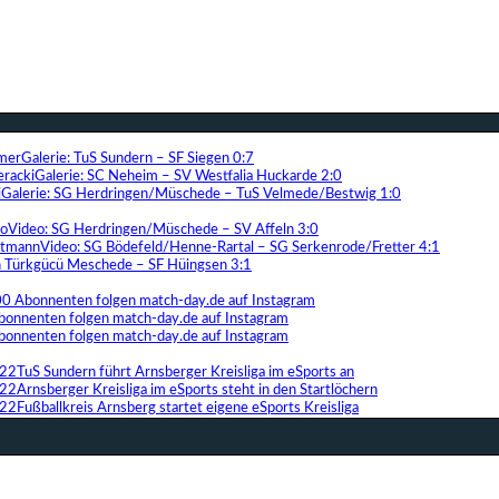
Galerie: TuS Sundern – SF Siegen 0:7
Galerie: SC Neheim – SV Westfalia Huckarde 2:0
Galerie: SG Herdringen/Müschede – TuS Velmede/Bestwig 1:0
Video: SG Herdringen/Müschede – SV Affeln 3:0
Video: SG Bödefeld/Henne-Rartal – SG Serkenrode/Fretter 4:1
ih Türkgücü Meschede – SF Hüingsen 3:1
00 Abonnenten folgen match-day.de auf Instagram
bonnenten folgen match-day.de auf Instagram
bonnenten folgen match-day.de auf Instagram
TuS Sundern führt Arnsberger Kreisliga im eSports an
Arnsberger Kreisliga im eSports steht in den Startlöchern
Fußballkreis Arnsberg startet eigene eSports Kreisliga