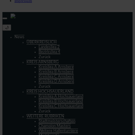
Impressum
© 2013 - 2026 match-day.de | Die aktuellsten News des Sauerlandfußballs
🌙
News
ÜBERKREISLICH
Landesliga 2
Bezirksliga 4
Zurück
KREIS ARNSBERG
Kreisliga A Arnsberg
Kreisliga B Arnsberg
Kreisliga C Arnsberg
Kreisliga D Arnsberg
Zurück
KREIS HOCHSAUERLAND
Kreisliga A Hochsauerland
Kreisliga B Hochsauerland
Kreisliga C Hochsauerland
Zurück
WEITERE RUBRIKEN
Stadtmeisterschaften
Champion Masters
Weitere Hallenturniere