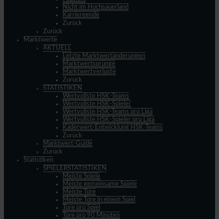
Nicht im Hochsauerland
Karriereende
Zurück
Zurück
Marktwerte
AKTUELL
Letzte Marktwertänderungen
Marktwertsprünge
Marktwertverluste
Zurück
STATISTIKEN
Wertvollste HSK-Teams
Wertvollste HSK-Spieler
Wertvollste HSK-Teams pro Liga
Wertvollste HSK-Spieler pro Liga
Kaderwert-Entwicklung HSK-Teams
Zurück
Marktwert-Guide
Zurück
Statistiken
SPIELERSTATISTIKEN
Meiste Spiele
Meiste gemeinsame Spiele
Meiste Tore
Meiste Tore in einem Spiel
Tore pro Spiel
Tore pro 90 Minuten