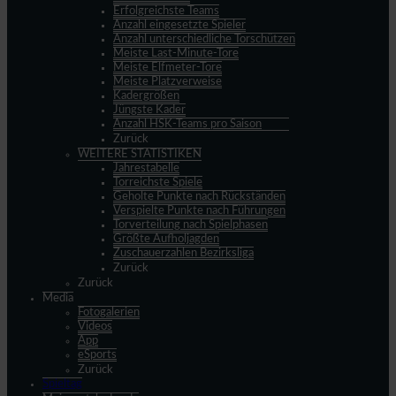
Erfolgreichste Teams
Anzahl eingesetzte Spieler
Anzahl unterschiedliche Torschützen
Meiste Last-Minute-Tore
Meiste Elfmeter-Tore
Meiste Platzverweise
Kadergrößen
Jüngste Kader
Anzahl HSK-Teams pro Saison
Zurück
WEITERE STATISTIKEN
Jahrestabelle
Torreichste Spiele
Geholte Punkte nach Rückständen
Verspielte Punkte nach Führungen
Torverteilung nach Spielphasen
Größte Aufholjagden
Zuschauerzahlen Bezirksliga
Zurück
Zurück
Media
Fotogalerien
Videos
App
eSports
Zurück
Spieltag