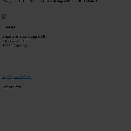
So., 11.10., 15:30 Uhr:
SG Herdringen/M. I
–
BC Eslohe I
Kontakt:
Schulte & Stratmann GbR
Alt Hüsten 13
59759 Arnsberg
Beitrag einreichen
Vertrag widerrufen
Kategorien:
Allgemein
Landesliga 2
Bezirksliga 4
Kreisliga A Arnsberg
Kreisliga A Hochsauerland
Kreisliga B Arnsberg
Kreisliga B Hochsauerland