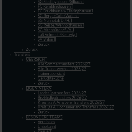
SG Siedlinghausen/Silbach I
FC Remblinghausen I
FC Bruchhausen/Elleringhausen I
SG Berge/Calle/Wallen I
SG Nuhnetal/D./H. I
SG Reiste/Wenholthausen I
SG Altenbüren/S./A. I
TuS Velmede/Bestwig I
SV Brilon II
Zurück
Zurück
Transfers
ÜBERSICHT
Alle Sommertransfers 2026|27
Alle Trainerwechsel 2026|27
Trainerübersicht
Gerüchteküche
Zurück
LIGENINTERN
Landesligatransfers 2026|27
Bezirksligatransfers 2026|27
Kreisliga A Arnsberg Transfers 2026|27
Kreisliga A Hochsauerland Transfers 2026|27
Zurück
BESONDERE TEAMS
Vereinslos
Unbekannt
Pausiert