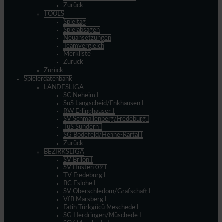
Zurück
TOOLS
Spieltag
Spielabsagen
Neuansetzungen
Teamvergleich
Merkliste
Zurück
Zurück
Spielerdatenbank
LANDESLIGA
SC Neheim I
SuS Langscheid/Enkhausen I
RW Erlinghausen I
SV Schmallenberg/Fredeburg I
TuS Sundern I
SG Bödefeld/Henne-Rartal I
Zurück
BEZIRKSLIGA
SV Brilon I
SV Hüsten 09 I
TV Fredeburg I
BC Eslohe I
SV Oberschledorn/Grafschaft I
VfB Marsberg I
Fatih Türkgücü Meschede I
SG Herdringen/Müschede I