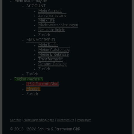
Mein match-day.de
ACCOUNT
Mein Account
Zahlungshistorie
Merkliste
Marktwertschätzungen
Besuchte Spiele
Zurück
MANAGERSPIEL
Mein Kader
Meine Aufstellung
Meine Ergebnisse
Transfermarkt
Gesamt-Ranking
Zurück
Zurück
Region wechseln
HSK-Frauenfußball
Menden
Zurück
Kontakt
|
Nutzungsbedingungen
|
Datenschutz
|
Impressum
© 2013 - 2026 Schulte & Stratmann GbR