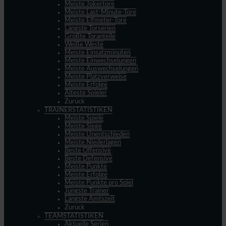
Meiste Jokertore
Meiste Last-Minute-Tore
Meiste Elfmeter-Tore
Längste Torserien
Größte Toranteile
Weiße Weste
Meiste Einsatzminuten
Meiste Einwechselungen
Meiste Auswechselungen
Meiste Platzverweise
Meiste Erfolge
Älteste Spieler
Zurück
TRAINERSTATISTIKEN
Meiste Spiele
Meiste Siege
Meiste Unentschieden
Meiste Niederlagen
Beste Offensive
Beste Defensive
Meiste Punkte
Meiste Erfolge
Meiste Punkte pro Spiel
Jüngste Trainer
Längste Amtszeit
Zurück
TEAMSTATISTIKEN
Aktuelle Serien