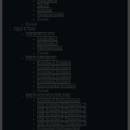
Marktwerte
Top-Elf
Zeitreise
Verbesserungen
Zurück
Zurück
Ligen & Tools
ÜBERKREISLICH
Landesliga 2
Bezirksliga 4
Westfalenpokal
Zurück
KREIS ARNSBERG
Kreisliga A Arnsberg
Kreisliga B Arnsberg
Kreisliga C Arnsberg
Kreisliga D Arnsberg
Kreispokal Arnsberg
Reservepokal Arnsberg
Zurück
KREIS HOCHSAUERLAND
Kreisliga A Hochsauerland
HSK-Kreisliga B (Findungsr. 1)
HSK-Kreisliga B (Findungsr. 2)
HSK-Kreisliga B (Findungsr. 3)
HSK-Kreisliga C (Findungsr. 1)
HSK-Kreisliga C (Findungsr. 2)
Kreispokal Hochsauerland