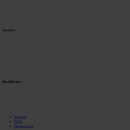
Kreisliga C Arnsberg
HSK-Kreisliga C West
HSK-Kreisliga C Ost
Kreisliga D Arnsberg
Service:
Spieltag
Spielerdatenbank
Transfers
Marktwerte
Statistiken
Gerüchte
Managerspiel
Rechtliches:
Kontakt
Nutzungsbedingungen
Datenschutz
Impressum
Kontakt
AGN
Datenschutz