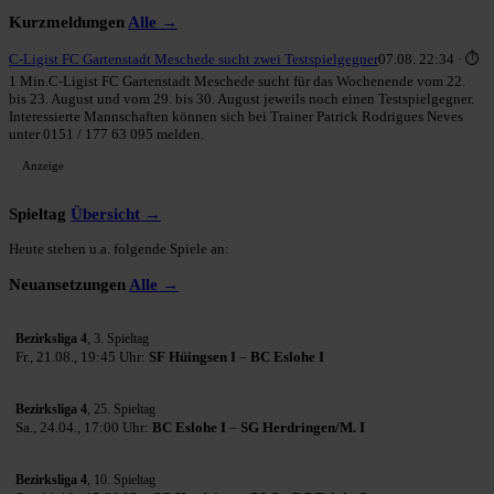
Kurzmeldungen
Alle →
C-Ligist FC Gartenstadt Meschede sucht zwei Testspielgegner
07.08. 22:34 · ⏱
1 Min.
C-Ligist FC Gartenstadt Meschede sucht für das Wochenende vom 22.
bis 23. August und vom 29. bis 30. August jeweils noch einen Testspielgegner.
Interessierte Mannschaften können sich bei Trainer Patrick Rodrigues Neves
unter 0151 / 177 63 095 melden.
Anzeige
Spieltag
Übersicht →
Heute stehen u.a. folgende Spiele an:
Neuansetzungen
Alle →
Bezirksliga 4
, 3. Spieltag
Fr., 21.08., 19:45 Uhr:
SF Hüingsen I
–
BC Eslohe I
Bezirksliga 4
, 25. Spieltag
Sa., 24.04., 17:00 Uhr:
BC Eslohe I
–
SG Herdringen/M. I
Bezirksliga 4
, 10. Spieltag