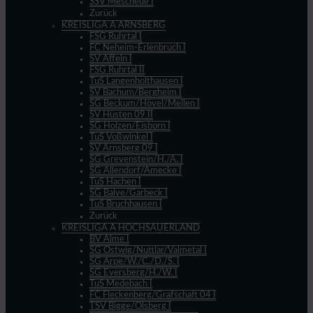
SSV Meschede I
Zurück
KREISLIGA A ARNSBERG
FSG Ruhrtal I
FC Neheim-Erlenbruch I
SV Affeln I
FSG Ruhrtal II
TuS Langenholthausen I
SV Bachum/Bergheim I
SG Beckum/Hövel/Mellen I
SV Hüsten 09 II
SG Holzen/Eisborn I
TuS Voßwinkel I
SV Arnsberg 09 I
SG Grevenstein/H./A. I
SG Allendorf/Amecke I
TuS Hachen I
SG Balve/Garbeck I
TuS Bruchhausen I
Zurück
KREISLIGA A HOCHSAUERLAND
BV Alme I
SG Ostwig/Nuttlar/Valmetal I
SG Arpe/W./C./D./S. I
SG Eversberg/H./W. I
TuS Medebach I
FC Fleckenberg/Grafschaft 04 I
TSV Bigge/Olsberg I