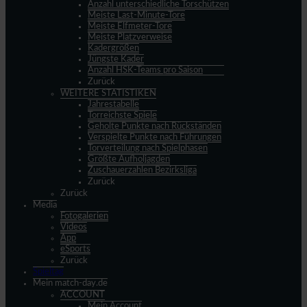
Anzahl unterschiedliche Torschützen
Meiste Last-Minute-Tore
Meiste Elfmeter-Tore
Meiste Platzverweise
Kadergrößen
Jüngste Kader
Anzahl HSK-Teams pro Saison
Zurück
WEITERE STATISTIKEN
Jahrestabelle
Torreichste Spiele
Geholte Punkte nach Rückständen
Verspielte Punkte nach Führungen
Torverteilung nach Spielphasen
Größte Aufholjagden
Zuschauerzahlen Bezirksliga
Zurück
Zurück
Media
Fotogalerien
Videos
App
eSports
Zurück
Spieltag
Mein match-day.de
ACCOUNT
Mein Account