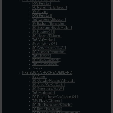
FSG Ruhrtal I
FC Neheim-Erlenbruch I
SV Affeln I
FSG Ruhrtal II
TuS Langenholthausen I
SV Bachum/Bergheim I
SG Beckum/Hövel/Mellen I
SV Hüsten 09 II
SG Holzen/Eisborn I
TuS Voßwinkel I
SV Arnsberg 09 I
SG Grevenstein/H./A. I
SG Allendorf/Amecke I
TuS Hachen I
SG Balve/Garbeck I
TuS Bruchhausen I
Zurück
KREISLIGA A HOCHSAUERLAND
BV Alme I
SG Ostwig/Nuttlar/Valmetal I
SG Arpe/W./C./D./S. I
SG Eversberg/H./W. I
TuS Medebach I
FC Fleckenberg/Grafschaft 04 I
TSV Bigge/Olsberg I
SG Siedlinghausen/Silbach I
FC Remblinghausen I