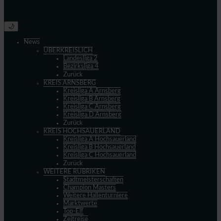
🌙
News
ÜBERKREISLICH
Landesliga 2
Bezirksliga 4
Zurück
KREIS ARNSBERG
Kreisliga A Arnsberg
Kreisliga B Arnsberg
Kreisliga C Arnsberg
Kreisliga D Arnsberg
Zurück
KREIS HOCHSAUERLAND
Kreisliga A Hochsauerland
Kreisliga B Hochsauerland
Kreisliga C Hochsauerland
Zurück
WEITERE RUBRIKEN
Stadtmeisterschaften
Champion Masters
Weitere Hallenturniere
Marktwerte
Top-Elf
Zeitreise