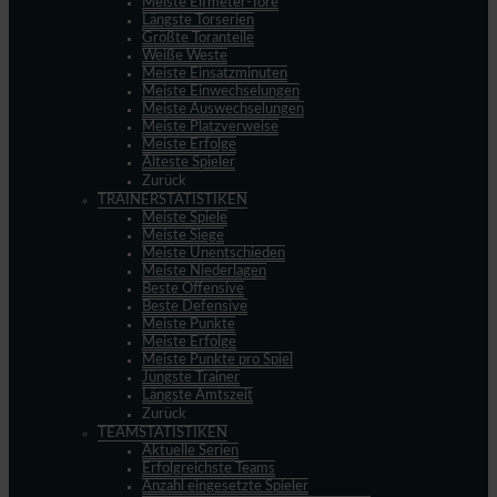
Meiste Elfmeter-Tore
Längste Torserien
Größte Toranteile
Weiße Weste
Meiste Einsatzminuten
Meiste Einwechselungen
Meiste Auswechselungen
Meiste Platzverweise
Meiste Erfolge
Älteste Spieler
Zurück
TRAINERSTATISTIKEN
Meiste Spiele
Meiste Siege
Meiste Unentschieden
Meiste Niederlagen
Beste Offensive
Beste Defensive
Meiste Punkte
Meiste Erfolge
Meiste Punkte pro Spiel
Jüngste Trainer
Längste Amtszeit
Zurück
TEAMSTATISTIKEN
Aktuelle Serien
Erfolgreichste Teams
Anzahl eingesetzte Spieler