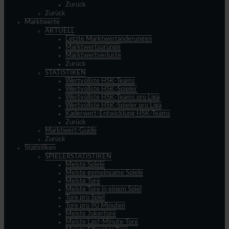
Zurück
Zurück
Marktwerte
AKTUELL
Letzte Marktwertänderungen
Marktwertsprünge
Marktwertverluste
Zurück
STATISTIKEN
Wertvollste HSK-Teams
Wertvollste HSK-Spieler
Wertvollste HSK-Teams pro Liga
Wertvollste HSK-Spieler pro Liga
Kaderwert-Entwicklung HSK-Teams
Zurück
Marktwert-Guide
Zurück
Statistiken
SPIELERSTATISTIKEN
Meiste Spiele
Meiste gemeinsame Spiele
Meiste Tore
Meiste Tore in einem Spiel
Tore pro Spiel
Tore pro 90 Minuten
Meiste Jokertore
Meiste Last-Minute-Tore