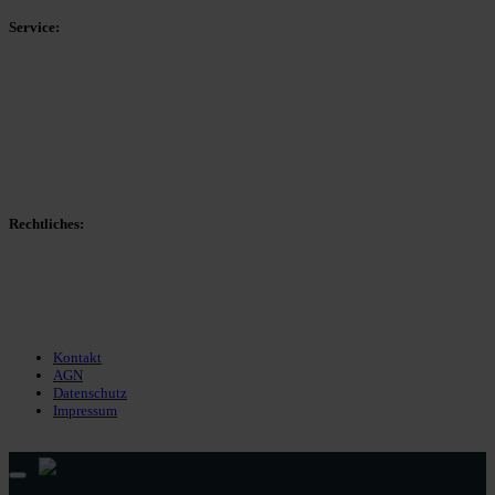
Service:
Spieltag
Spielerdatenbank
Transfers
Marktwerte
Statistiken
Gerüchte
Managerspiel
Rechtliches:
Kontakt
Nutzungsbedingungen
Datenschutz
Impressum
Kontakt
AGN
Datenschutz
Impressum
© 2013 - 2026 match-day.de | Die aktuellsten News des Sauerlandfußballs