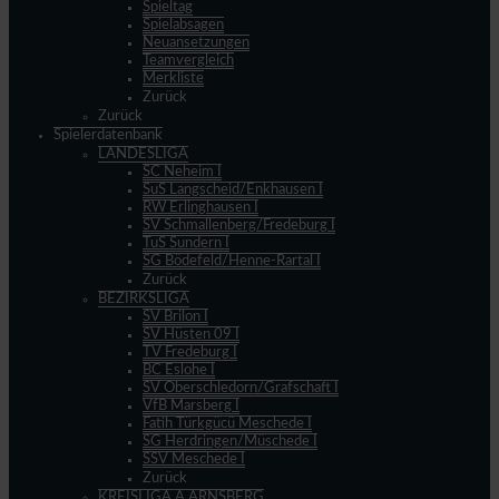
Spieltag
Spielabsagen
Neuansetzungen
Teamvergleich
Merkliste
Zurück
Zurück
Spielerdatenbank
LANDESLIGA
SC Neheim I
SuS Langscheid/Enkhausen I
RW Erlinghausen I
SV Schmallenberg/Fredeburg I
TuS Sundern I
SG Bödefeld/Henne-Rartal I
Zurück
BEZIRKSLIGA
SV Brilon I
SV Hüsten 09 I
TV Fredeburg I
BC Eslohe I
SV Oberschledorn/Grafschaft I
VfB Marsberg I
Fatih Türkgücü Meschede I
SG Herdringen/Müschede I
SSV Meschede I
Zurück
KREISLIGA A ARNSBERG