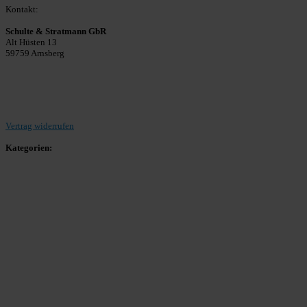
Kontakt:
Schulte & Stratmann GbR
Alt Hüsten 13
59759 Arnsberg
Beitrag einreichen
Vertrag widerrufen
Kategorien:
Allgemein
Landesliga 2
Bezirksliga 4
Kreisliga A Arnsberg
Kreisliga A Hochsauerland
Kreisliga B Arnsberg
Kreisliga B Hochsauerland
Kreisliga C Arnsberg
HSK-Kreisliga C West
HSK-Kreisliga C Ost
Kreisliga D Arnsberg