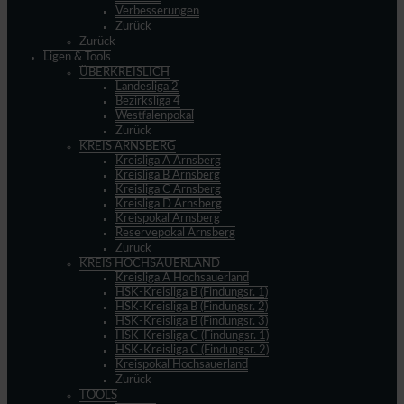
Verbesserungen
Zurück
Zurück
Ligen & Tools
ÜBERKREISLICH
Landesliga 2
Bezirksliga 4
Westfalenpokal
Zurück
KREIS ARNSBERG
Kreisliga A Arnsberg
Kreisliga B Arnsberg
Kreisliga C Arnsberg
Kreisliga D Arnsberg
Kreispokal Arnsberg
Reservepokal Arnsberg
Zurück
KREIS HOCHSAUERLAND
Kreisliga A Hochsauerland
HSK-Kreisliga B (Findungsr. 1)
HSK-Kreisliga B (Findungsr. 2)
HSK-Kreisliga B (Findungsr. 3)
HSK-Kreisliga C (Findungsr. 1)
HSK-Kreisliga C (Findungsr. 2)
Kreispokal Hochsauerland
Zurück
TOOLS