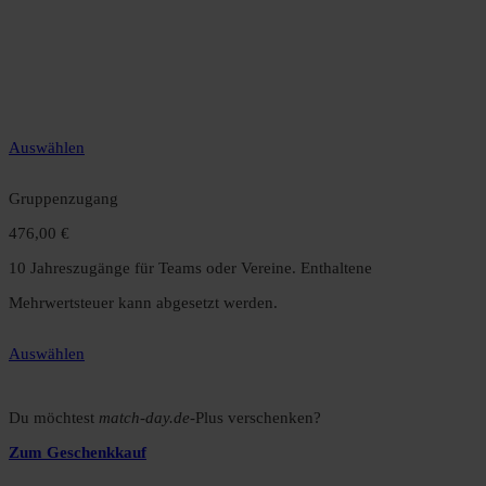
49,99 €
12 Monate unbegrenzter Zugriff auf alle Inhalte. Spare über 15 %
gegenüber dem Monatsabo.
Auswählen
Gruppenzugang
476,00 €
10 Jahreszugänge für Teams oder Vereine. Enthaltene
Mehrwertsteuer kann abgesetzt werden.
Auswählen
Du möchtest
match-day.de
-Plus verschenken?
Zum Geschenkkauf