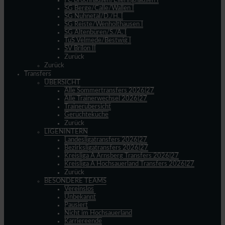
FC Bruchhausen/Elleringhausen I
SG Berge/Calle/Wallen I
SG Nuhnetal/D./H. I
SG Reiste/Wenholthausen I
SG Altenbüren/S./A. I
TuS Velmede/Bestwig I
SV Brilon II
Zurück
Zurück
Transfers
ÜBERSICHT
Alle Sommertransfers 2026|27
Alle Trainerwechsel 2026|27
Trainerübersicht
Gerüchteküche
Zurück
LIGENINTERN
Landesligatransfers 2026|27
Bezirksligatransfers 2026|27
Kreisliga A Arnsberg Transfers 2026|27
Kreisliga A Hochsauerland Transfers 2026|27
Zurück
BESONDERE TEAMS
Vereinslos
Unbekannt
Pausiert
Nicht im Hochsauerland
Karriereende