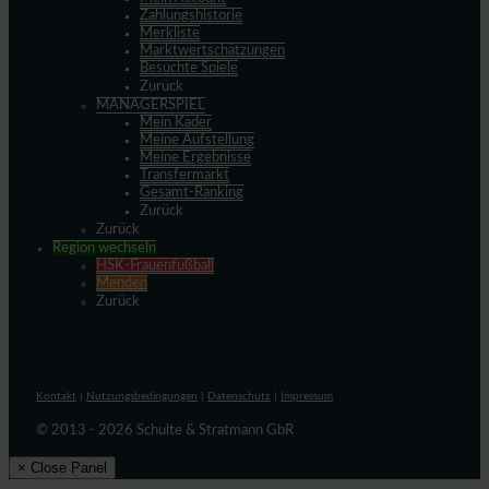
Zahlungshistorie
Merkliste
Marktwertschätzungen
Besuchte Spiele
Zurück
MANAGERSPIEL
Mein Kader
Meine Aufstellung
Meine Ergebnisse
Transfermarkt
Gesamt-Ranking
Zurück
Zurück
Region wechseln
HSK-Frauenfußball
Menden
Zurück
Kontakt
|
Nutzungsbedingungen
|
Datenschutz
|
Impressum
© 2013 - 2026 Schulte & Stratmann GbR
× Close Panel