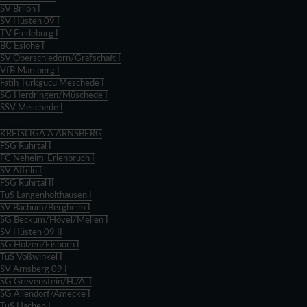
SV Brilon I
SV Hüsten 09 I
TV Fredeburg I
BC Eslohe I
SV Oberschledorn/Grafschaft I
VfB Marsberg I
Fatih Türkgücü Meschede I
SG Herdringen/Müschede I
SSV Meschede I
Zurück
KREISLIGA A ARNSBERG
FSG Ruhrtal I
FC Neheim-Erlenbruch I
SV Affeln I
FSG Ruhrtal II
TuS Langenholthausen I
SV Bachum/Bergheim I
SG Beckum/Hövel/Mellen I
SV Hüsten 09 II
SG Holzen/Eisborn I
TuS Voßwinkel I
SV Arnsberg 09 I
SG Grevenstein/H./A. I
SG Allendorf/Amecke I
TuS Hachen I