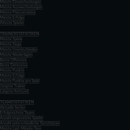
Meiste Einwechselungen
Meiste Auswechselungen
Meiste Platzverweise
Meiste Erfolge
Älteste Spieler
Zurück
TRAINERSTATISTIKEN
Meiste Spiele
Meiste Siege
Meiste Unentschieden
Meiste Niederlagen
Beste Offensive
Beste Defensive
Meiste Punkte
Meiste Erfolge
Meiste Punkte pro Spiel
Jüngste Trainer
Längste Amtszeit
Zurück
TEAMSTATISTIKEN
Aktuelle Serien
Erfolgreichste Teams
Anzahl eingesetzte Spieler
Anzahl unterschiedliche Torschützen
Meiste Last-Minute-Tore