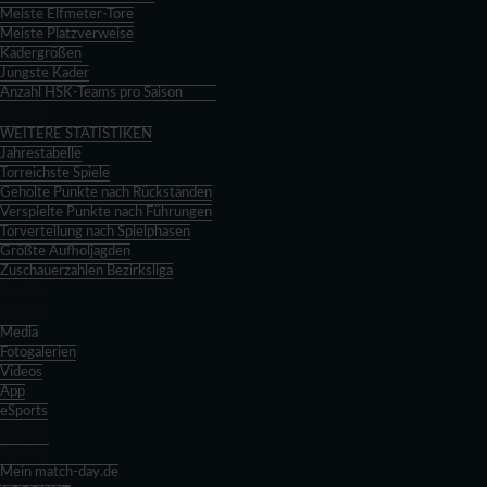
Meiste Elfmeter-Tore
Meiste Platzverweise
Kadergrößen
Jüngste Kader
Anzahl HSK-Teams pro Saison
Zurück
WEITERE STATISTIKEN
Jahrestabelle
Torreichste Spiele
Geholte Punkte nach Rückständen
Verspielte Punkte nach Führungen
Torverteilung nach Spielphasen
Größte Aufholjagden
Zuschauerzahlen Bezirksliga
Zurück
Zurück
Media
Fotogalerien
Videos
App
eSports
Zurück
Spieltag
Mein match-day.de