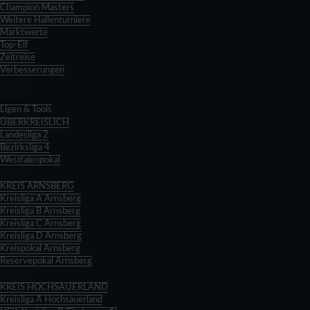
Champion Masters
Weitere Hallenturniere
Marktwerte
Top-Elf
Zeitreise
Verbesserungen
Zurück
Zurück
Ligen & Tools
ÜBERKREISLICH
Landesliga 2
Bezirksliga 4
Westfalenpokal
Zurück
KREIS ARNSBERG
Kreisliga A Arnsberg
Kreisliga B Arnsberg
Kreisliga C Arnsberg
Kreisliga D Arnsberg
Kreispokal Arnsberg
Reservepokal Arnsberg
Zurück
KREIS HOCHSAUERLAND
Kreisliga A Hochsauerland