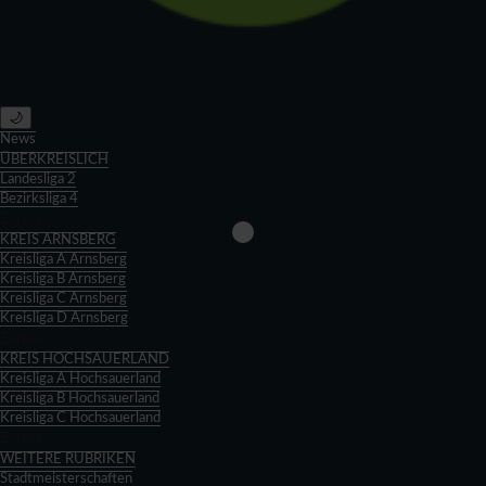
🌙
News
ÜBERKREISLICH
Landesliga 2
Bezirksliga 4
Zurück
KREIS ARNSBERG
Kreisliga A Arnsberg
Kreisliga B Arnsberg
Kreisliga C Arnsberg
Kreisliga D Arnsberg
Zurück
KREIS HOCHSAUERLAND
Kreisliga A Hochsauerland
Kreisliga B Hochsauerland
Kreisliga C Hochsauerland
Zurück
WEITERE RUBRIKEN
Stadtmeisterschaften