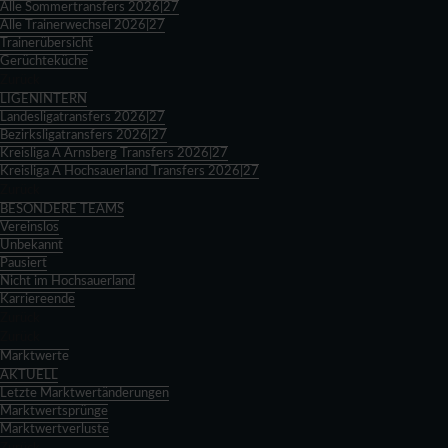
Alle Sommertransfers 2026|27
Alle Trainerwechsel 2026|27
Trainerübersicht
Gerüchteküche
Zurück
LIGENINTERN
Landesligatransfers 2026|27
Bezirksligatransfers 2026|27
Kreisliga A Arnsberg Transfers 2026|27
Kreisliga A Hochsauerland Transfers 2026|27
Zurück
BESONDERE TEAMS
Vereinslos
Unbekannt
Pausiert
Nicht im Hochsauerland
Karriereende
Zurück
Zurück
Marktwerte
AKTUELL
Letzte Marktwertänderungen
Marktwertsprünge
Marktwertverluste