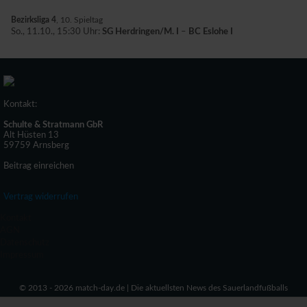
Bezirksliga 4
, 10. Spieltag
So., 11.10., 15:30 Uhr:
SG Herdringen/M. I
–
BC Eslohe I
Kontakt:
Schulte & Stratmann GbR
Alt Hüsten 13
59759 Arnsberg
Beitrag einreichen
Vertrag widerrufen
Kontakt
AGN
Datenschutz
Impressum
© 2013 - 2026 match-day.de | Die aktuellsten News des Sauerlandfußballs