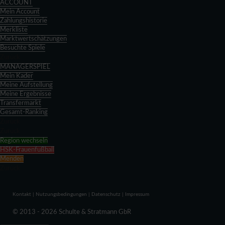
ACCOUNT
Mein Account
Zahlungshistorie
Merkliste
Marktwertschätzungen
Besuchte Spiele
Zurück
MANAGERSPIEL
Mein Kader
Meine Aufstellung
Meine Ergebnisse
Transfermarkt
Gesamt-Ranking
Zurück
Zurück
Region wechseln
HSK-Frauenfußball
Menden
Zurück
Kontakt
|
Nutzungsbedingungen
|
Datenschutz
|
Impressum
© 2013 - 2026 Schulte & Stratmann GbR