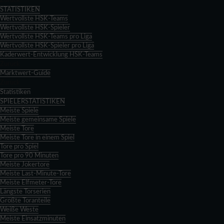
Zurück
STATISTIKEN
Wertvollste HSK-Teams
Wertvollste HSK-Spieler
Wertvollste HSK-Teams pro Liga
Wertvollste HSK-Spieler pro Liga
Kaderwert-Entwicklung HSK-Teams
Zurück
Marktwert-Guide
Zurück
Statistiken
SPIELERSTATISTIKEN
Meiste Spiele
Meiste gemeinsame Spiele
Meiste Tore
Meiste Tore in einem Spiel
Tore pro Spiel
Tore pro 90 Minuten
Meiste Jokertore
Meiste Last-Minute-Tore
Meiste Elfmeter-Tore
Längste Torserien
Größte Toranteile
Weiße Weste
Meiste Einsatzminuten