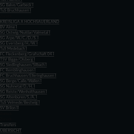
SG Balve/Garbeck I
TuS Bruchhausen I
Zurück
KREISLIGA A HOCHSAUERLAND
BV Alme I
SG Ostwig/Nuttlar/Valmetal I
SG Arpe/W./C./D./S. I
SG Eversberg/H./W. I
TuS Medebach I
FC Fleckenberg/Grafschaft 04 I
TSV Bigge/Olsberg I
SG Siedlinghausen/Silbach I
FC Remblinghausen I
FC Bruchhausen/Elleringhausen I
SG Berge/Calle/Wallen I
SG Nuhnetal/D./H. I
SG Reiste/Wenholthausen I
SG Altenbüren/S./A. I
TuS Velmede/Bestwig I
SV Brilon II
Zurück
Zurück
Transfers
ÜBERSICHT