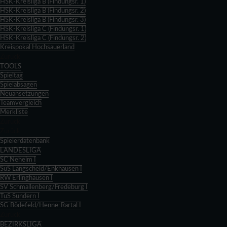
HSK-Kreisliga B (Findungsr. 1)
HSK-Kreisliga B (Findungsr. 2)
HSK-Kreisliga B (Findungsr. 3)
HSK-Kreisliga C (Findungsr. 1)
HSK-Kreisliga C (Findungsr. 2)
Kreispokal Hochsauerland
Zurück
TOOLS
Spieltag
Spielabsagen
Neuansetzungen
Teamvergleich
Merkliste
Zurück
Zurück
Spielerdatenbank
LANDESLIGA
SC Neheim I
SuS Langscheid/Enkhausen I
RW Erlinghausen I
SV Schmallenberg/Fredeburg I
TuS Sundern I
SG Bödefeld/Henne-Rartal I
Zurück
BEZIRKSLIGA