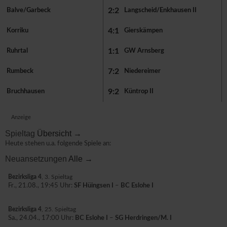
2:2
Balve/Garbeck
Langscheid/Enkhausen II
4:1
Korriku
Gierskämpen
1:1
Ruhrtal
GW Arnsberg
7:2
Rumbeck
Niedereimer
9:2
Bruchhausen
Küntrop II
Anzeige
Spieltag
Übersicht →
Heute stehen u.a. folgende Spiele an:
Neuansetzungen
Alle →
Bezirksliga 4
, 3. Spieltag
Fr., 21.08., 19:45 Uhr:
SF Hüingsen I
–
BC Eslohe I
Bezirksliga 4
, 25. Spieltag
Sa., 24.04., 17:00 Uhr:
BC Eslohe I
–
SG Herdringen/M. I