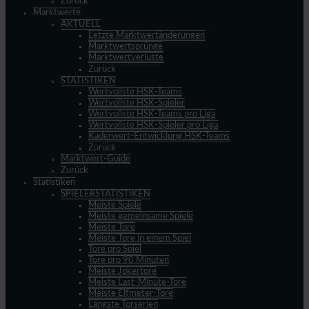
Zurück
Marktwerte
AKTUELL
Letzte Marktwertänderungen
Marktwertsprünge
Marktwertverluste
Zurück
STATISTIKEN
Wertvollste HSK-Teams
Wertvollste HSK-Spieler
Wertvollste HSK-Teams pro Liga
Wertvollste HSK-Spieler pro Liga
Kaderwert-Entwicklung HSK-Teams
Zurück
Marktwert-Guide
Zurück
Statistiken
SPIELERSTATISTIKEN
Meiste Spiele
Meiste gemeinsame Spiele
Meiste Tore
Meiste Tore in einem Spiel
Tore pro Spiel
Tore pro 90 Minuten
Meiste Jokertore
Meiste Last-Minute-Tore
Meiste Elfmeter-Tore
Längste Torserien