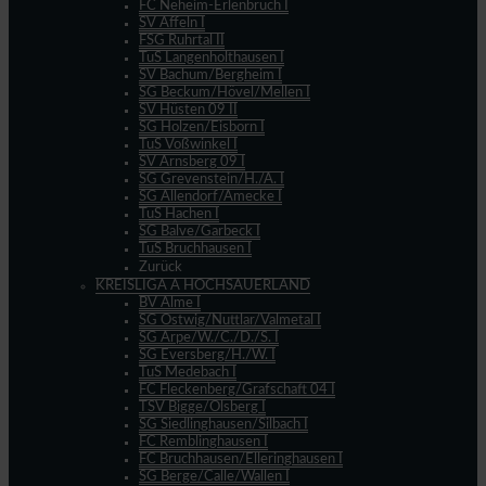
FC Neheim-Erlenbruch I
SV Affeln I
FSG Ruhrtal II
TuS Langenholthausen I
SV Bachum/Bergheim I
SG Beckum/Hövel/Mellen I
SV Hüsten 09 II
SG Holzen/Eisborn I
TuS Voßwinkel I
SV Arnsberg 09 I
SG Grevenstein/H./A. I
SG Allendorf/Amecke I
TuS Hachen I
SG Balve/Garbeck I
TuS Bruchhausen I
Zurück
KREISLIGA A HOCHSAUERLAND
BV Alme I
SG Ostwig/Nuttlar/Valmetal I
SG Arpe/W./C./D./S. I
SG Eversberg/H./W. I
TuS Medebach I
FC Fleckenberg/Grafschaft 04 I
TSV Bigge/Olsberg I
SG Siedlinghausen/Silbach I
FC Remblinghausen I
FC Bruchhausen/Elleringhausen I
SG Berge/Calle/Wallen I