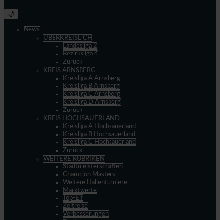
🌙
News
ÜBERKREISLICH
Landesliga 2
Bezirksliga 4
Zurück
KREIS ARNSBERG
Kreisliga A Arnsberg
Kreisliga B Arnsberg
Kreisliga C Arnsberg
Kreisliga D Arnsberg
Zurück
KREIS HOCHSAUERLAND
Kreisliga A Hochsauerland
Kreisliga B Hochsauerland
Kreisliga C Hochsauerland
Zurück
WEITERE RUBRIKEN
Stadtmeisterschaften
Champion Masters
Weitere Hallenturniere
Marktwerte
Top-Elf
Zeitreise
Verbesserungen