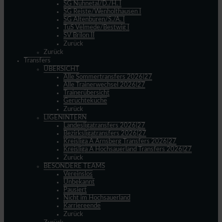
SG Nuhnetal/D./H. I
SG Reiste/Wenholthausen I
SG Altenbüren/S./A. I
TuS Velmede/Bestwig I
SV Brilon II
Zurück
Zurück
Transfers
ÜBERSICHT
Alle Sommertransfers 2026|27
Alle Trainerwechsel 2026|27
Trainerübersicht
Gerüchteküche
Zurück
LIGENINTERN
Landesligatransfers 2026|27
Bezirksligatransfers 2026|27
Kreisliga A Arnsberg Transfers 2026|27
Kreisliga A Hochsauerland Transfers 2026|27
Zurück
BESONDERE TEAMS
Vereinslos
Unbekannt
Pausiert
Nicht im Hochsauerland
Karriereende
Zurück