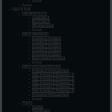
Zurück
Zurück
Ligen & Tools
ÜBERKREISLICH
Landesliga 2
Bezirksliga 4
Westfalenpokal
Zurück
KREIS ARNSBERG
Kreisliga A Arnsberg
Kreisliga B Arnsberg
Kreisliga C Arnsberg
Kreisliga D Arnsberg
Kreispokal Arnsberg
Reservepokal Arnsberg
Zurück
KREIS HOCHSAUERLAND
Kreisliga A Hochsauerland
HSK-Kreisliga B (Findungsr. 1)
HSK-Kreisliga B (Findungsr. 2)
HSK-Kreisliga B (Findungsr. 3)
HSK-Kreisliga C (Findungsr. 1)
HSK-Kreisliga C (Findungsr. 2)
Kreispokal Hochsauerland
Zurück
TOOLS
Spieltag
Spielabsagen