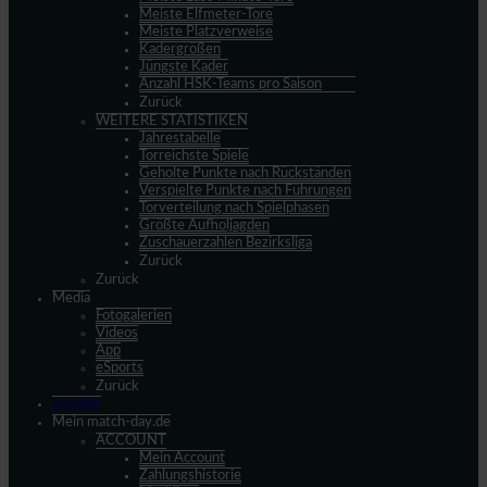
Meiste Elfmeter-Tore
Meiste Platzverweise
Kadergrößen
Jüngste Kader
Anzahl HSK-Teams pro Saison
Zurück
WEITERE STATISTIKEN
Jahrestabelle
Torreichste Spiele
Geholte Punkte nach Rückständen
Verspielte Punkte nach Führungen
Torverteilung nach Spielphasen
Größte Aufholjagden
Zuschauerzahlen Bezirksliga
Zurück
Zurück
Media
Fotogalerien
Videos
App
eSports
Zurück
Spieltag
Mein match-day.de
ACCOUNT
Mein Account
Zahlungshistorie