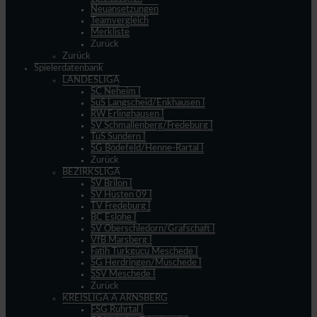
Neuansetzungen
Teamvergleich
Merkliste
Zurück
Zurück
Spielerdatenbank
LANDESLIGA
SC Neheim I
SuS Langscheid/Enkhausen I
RW Erlinghausen I
SV Schmallenberg/Fredeburg I
TuS Sundern I
SG Bödefeld/Henne-Rartal I
Zurück
BEZIRKSLIGA
SV Brilon I
SV Hüsten 09 I
TV Fredeburg I
BC Eslohe I
SV Oberschledorn/Grafschaft I
VfB Marsberg I
Fatih Türkgücü Meschede I
SG Herdringen/Müschede I
SSV Meschede I
Zurück
KREISLIGA A ARNSBERG
FSG Ruhrtal I