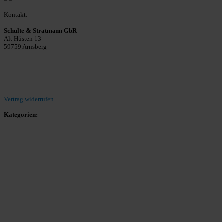
Kontakt:
Schulte & Stratmann GbR
Alt Hüsten 13
59759 Arnsberg
Beitrag einreichen
Vertrag widerrufen
Kategorien:
Allgemein
Landesliga 2
Bezirksliga 4
Kreisliga A Arnsberg
Kreisliga A Hochsauerland
Kreisliga B Arnsberg
Kreisliga B Hochsauerland
Kreisliga C Arnsberg
HSK-Kreisliga C West
HSK-Kreisliga C Ost