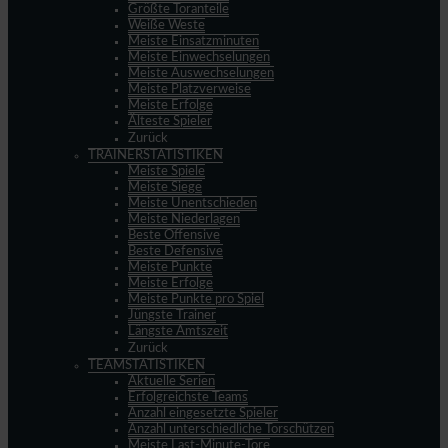
Größte Toranteile
Weiße Weste
Meiste Einsatzminuten
Meiste Einwechselungen
Meiste Auswechselungen
Meiste Platzverweise
Meiste Erfolge
Älteste Spieler
Zurück
TRAINERSTATISTIKEN
Meiste Spiele
Meiste Siege
Meiste Unentschieden
Meiste Niederlagen
Beste Offensive
Beste Defensive
Meiste Punkte
Meiste Erfolge
Meiste Punkte pro Spiel
Jüngste Trainer
Längste Amtszeit
Zurück
TEAMSTATISTIKEN
Aktuelle Serien
Erfolgreichste Teams
Anzahl eingesetzte Spieler
Anzahl unterschiedliche Torschützen
Meiste Last-Minute-Tore