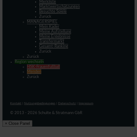
Merkliste
Marktwertschätzungen
Besuchte Spiele
Zurück
MANAGERSPIEL
Mein Kader
Meine Aufstellung
Meine Ergebnisse
Transfermarkt
Gesamt-Ranking
Zurück
Zurück
Region wechseln
HSK-Frauenfußball
Menden
Zurück
Kontakt
|
Nutzungsbedingungen
|
Datenschutz
|
Impressum
© 2013 - 2026 Schulte & Stratmann GbR
× Close Panel