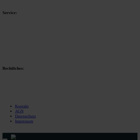
Kreisliga D Arnsberg
Service:
Spieltag
Spielerdatenbank
Transfers
Marktwerte
Statistiken
Gerüchte
Managerspiel
Rechtliches:
Kontakt
Nutzungsbedingungen
Datenschutz
Impressum
Kontakt
AGN
Datenschutz
Impressum
© 2013 - 2026 match-day.de | Die aktuellsten News des Sauerlandfußballs