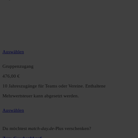
Jahreszugang
49,99 €
12 Monate unbegrenzter Zugriff auf alle Inhalte. Spare über 15 %
gegenüber dem Monatsabo.
Auswählen
Gruppenzugang
476,00 €
10 Jahreszugänge für Teams oder Vereine. Enthaltene
Mehrwertsteuer kann abgesetzt werden.
Auswählen
Du möchtest
match-day.de
-Plus verschenken?