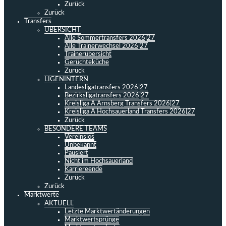
Zurück
Zurück
Transfers
ÜBERSICHT
Alle Sommertransfers 2026|27
Alle Trainerwechsel 2026|27
Trainerübersicht
Gerüchteküche
Zurück
LIGENINTERN
Landesligatransfers 2026|27
Bezirksligatransfers 2026|27
Kreisliga A Arnsberg Transfers 2026|27
Kreisliga A Hochsauerland Transfers 2026|27
Zurück
BESONDERE TEAMS
Vereinslos
Unbekannt
Pausiert
Nicht im Hochsauerland
Karriereende
Zurück
Zurück
Marktwerte
AKTUELL
Letzte Marktwertänderungen
Marktwertsprünge