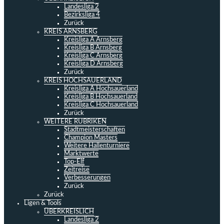
Landesliga 2
Bezirksliga 4
Zurück
KREIS ARNSBERG
Kreisliga A Arnsberg
Kreisliga B Arnsberg
Kreisliga C Arnsberg
Kreisliga D Arnsberg
Zurück
KREIS HOCHSAUERLAND
Kreisliga A Hochsauerland
Kreisliga B Hochsauerland
Kreisliga C Hochsauerland
Zurück
WEITERE RUBRIKEN
Stadtmeisterschaften
Champion Masters
Weitere Hallenturniere
Marktwerte
Top-Elf
Zeitreise
Verbesserungen
Zurück
Zurück
Ligen & Tools
ÜBERKREISLICH
Landesliga 2