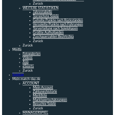
Zurück
WEITERE STATISTIKEN
Jahrestabelle
Torreichste Spiele
Geholte Punkte nach Rückständen
Verspielte Punkte nach Führungen
Torverteilung nach Spielphasen
Größte Aufholjagden
Zuschauerzahlen Bezirksliga
Zurück
Zurück
Media
Fotogalerien
Videos
App
eSports
Zurück
Spieltag
Mein match-day.de
ACCOUNT
Mein Account
Zahlungshistorie
Merkliste
Marktwertschätzungen
Besuchte Spiele
Zurück
MANAGERSPIEL