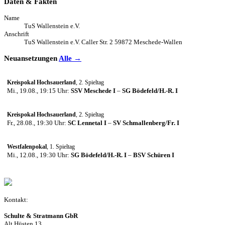
Daten & Fakten
Name
TuS Wallenstein e.V.
Anschrift
TuS Wallenstein e.V. Caller Str. 2 59872 Meschede-Wallen
Neuansetzungen
Alle →
Kreispokal Hochsauerland
, 2. Spieltag
Mi., 19.08., 19:15 Uhr:
SSV Meschede I
–
SG Bödefeld/H.-R. I
Kreispokal Hochsauerland
, 2. Spieltag
Fr., 28.08., 19:30 Uhr:
SC Lennetal I
–
SV Schmallenberg/Fr. I
Westfalenpokal
, 1. Spieltag
Mi., 12.08., 19:30 Uhr:
SG Bödefeld/H.-R. I
–
BSV Schüren I
Kontakt:
Schulte & Stratmann GbR
Alt Hüsten 13