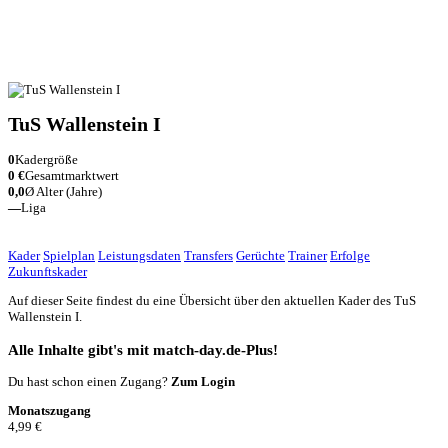
TuS Wallenstein I
0
Kadergröße
0 €
Gesamtmarktwert
0,0
Ø Alter (Jahre)
—
Liga
Kader
Spielplan
Leistungsdaten
Transfers
Gerüchte
Trainer
Erfolge
Zukunftskader
Auf dieser Seite findest du eine Übersicht über den aktuellen Kader des TuS
Wallenstein I.
Alle Inhalte gibt's mit match-day.de-Plus!
Du hast schon einen Zugang?
Zum Login
Monatszugang
4,99 €