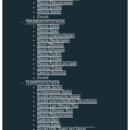
Meiste Platzverweise
Meiste Erfolge
Älteste Spieler
Zurück
TRAINERSTATISTIKEN
Meiste Spiele
Meiste Siege
Meiste Unentschieden
Meiste Niederlagen
Beste Offensive
Beste Defensive
Meiste Punkte
Meiste Erfolge
Meiste Punkte pro Spiel
Jüngste Trainer
Längste Amtszeit
Zurück
TEAMSTATISTIKEN
Aktuelle Serien
Erfolgreichste Teams
Anzahl eingesetzte Spieler
Anzahl unterschiedliche Torschützen
Meiste Last-Minute-Tore
Meiste Elfmeter-Tore
Meiste Platzverweise
Kadergrößen
Jüngste Kader
Anzahl HSK-Teams pro Saison