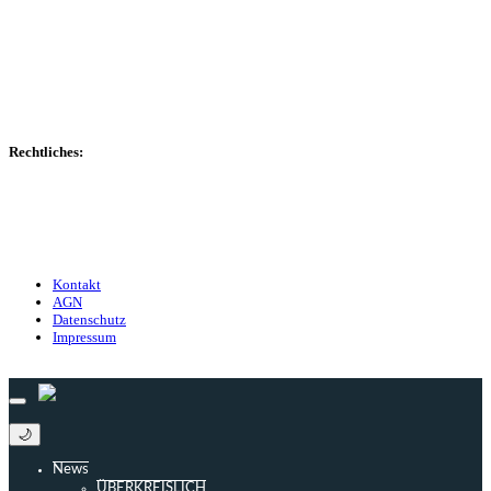
Spielerdatenbank
Transfers
Marktwerte
Statistiken
Gerüchte
Managerspiel
Rechtliches:
Kontakt
Nutzungsbedingungen
Datenschutz
Impressum
Kontakt
AGN
Datenschutz
Impressum
© 2013 - 2026 match-day.de | Die aktuellsten News des Sauerlandfußballs
🌙
News
ÜBERKREISLICH