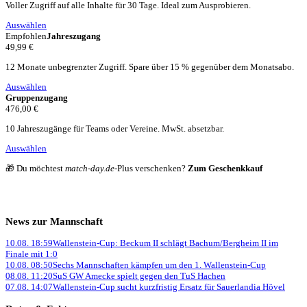
Voller Zugriff auf alle Inhalte für 30 Tage. Ideal zum Ausprobieren.
Auswählen
Empfohlen
Jahreszugang
49,99 €
12 Monate unbegrenzter Zugriff. Spare über 15 % gegenüber dem Monatsabo.
Auswählen
Gruppenzugang
476,00 €
10 Jahreszugänge für Teams oder Vereine. MwSt. absetzbar.
Auswählen
🎁 Du möchtest
match-day.de
-Plus verschenken?
Zum Geschenkkauf
News zur Mannschaft
10.08. 18:59
Wallenstein-Cup: Beckum II schlägt Bachum/Bergheim II im
Finale mit 1:0
10.08. 08:50
Sechs Mannschaften kämpfen um den 1. Wallenstein-Cup
08.08. 11:20
SuS GW Amecke spielt gegen den TuS Hachen
07.08. 14:07
Wallenstein-Cup sucht kurzfristig Ersatz für Sauerlandia Hövel