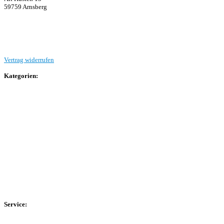
59759 Arnsberg
Beitrag einreichen
Vertrag widerrufen
Kategorien:
Allgemein
Landesliga 2
Bezirksliga 4
Kreisliga A Arnsberg
Kreisliga A Hochsauerland
Kreisliga B Arnsberg
Kreisliga B Hochsauerland
Kreisliga C Arnsberg
HSK-Kreisliga C West
HSK-Kreisliga C Ost
Kreisliga D Arnsberg
Service:
Spieltag