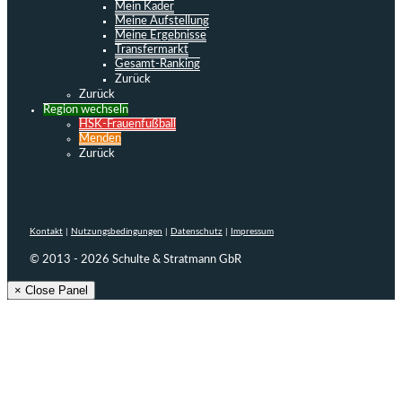
Mein Kader
Meine Aufstellung
Meine Ergebnisse
Transfermarkt
Gesamt-Ranking
Zurück
Zurück
Region wechseln
HSK-Frauenfußball
Menden
Zurück
Kontakt
|
Nutzungsbedingungen
|
Datenschutz
|
Impressum
© 2013 - 2026 Schulte & Stratmann GbR
× Close Panel