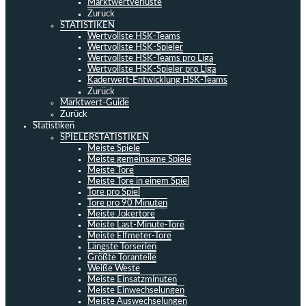
Marktwertverluste
Zurück
STATISTIKEN
Wertvollste HSK-Teams
Wertvollste HSK-Spieler
Wertvollste HSK-Teams pro Liga
Wertvollste HSK-Spieler pro Liga
Kaderwert-Entwicklung HSK-Teams
Zurück
Marktwert-Guide
Zurück
Statistiken
SPIELERSTATISTIKEN
Meiste Spiele
Meiste gemeinsame Spiele
Meiste Tore
Meiste Tore in einem Spiel
Tore pro Spiel
Tore pro 90 Minuten
Meiste Jokertore
Meiste Last-Minute-Tore
Meiste Elfmeter-Tore
Längste Torserien
Größte Toranteile
Weiße Weste
Meiste Einsatzminuten
Meiste Einwechselungen
Meiste Auswechselungen