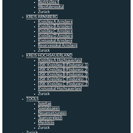
Bezirksliga 4
Westfalenpokal
Zurück
KREIS ARNSBERG
Kreisliga A Arnsberg
Kreisliga B Arnsberg
Kreisliga C Arnsberg
Kreisliga D Arnsberg
Kreispokal Arnsberg
Reservepokal Arnsberg
Zurück
KREIS HOCHSAUERLAND
Kreisliga A Hochsauerland
HSK-Kreisliga B (Findungsr. 1)
HSK-Kreisliga B (Findungsr. 2)
HSK-Kreisliga B (Findungsr. 3)
HSK-Kreisliga C (Findungsr. 1)
HSK-Kreisliga C (Findungsr. 2)
Kreispokal Hochsauerland
Zurück
TOOLS
Spieltag
Spielabsagen
Neuansetzungen
Teamvergleich
Merkliste
Zurück
Zurück