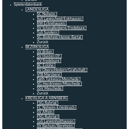
Spielerdatenbank
LANDESLIGA
SC Neheim I
SuS Langscheid/Enkhausen I
RW Erlinghausen I
SV Schmallenberg/Fredeburg I
TuS Sundern I
SG Bödefeld/Henne-Rartal I
Zurück
BEZIRKSLIGA
SV Brilon I
SV Hüsten 09 I
TV Fredeburg I
BC Eslohe I
SV Oberschledorn/Grafschaft I
VfB Marsberg I
Fatih Türkgücü Meschede I
SG Herdringen/Müschede I
SSV Meschede I
Zurück
KREISLIGA A ARNSBERG
FSG Ruhrtal I
FC Neheim-Erlenbruch I
SV Affeln I
FSG Ruhrtal II
TuS Langenholthausen I
SV Bachum/Bergheim I