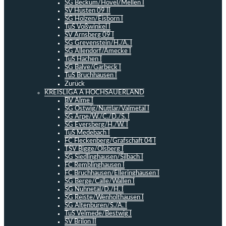
SG Beckum/Hövel/Mellen I
SV Hüsten 09 II
SG Holzen/Eisborn I
TuS Voßwinkel I
SV Arnsberg 09 I
SG Grevenstein/H./A. I
SG Allendorf/Amecke I
TuS Hachen I
SG Balve/Garbeck I
TuS Bruchhausen I
Zurück
KREISLIGA A HOCHSAUERLAND
BV Alme I
SG Ostwig/Nuttlar/Valmetal I
SG Arpe/W./C./D./S. I
SG Eversberg/H./W. I
TuS Medebach I
FC Fleckenberg/Grafschaft 04 I
TSV Bigge/Olsberg I
SG Siedlinghausen/Silbach I
FC Remblinghausen I
FC Bruchhausen/Elleringhausen I
SG Berge/Calle/Wallen I
SG Nuhnetal/D./H. I
SG Reiste/Wenholthausen I
SG Altenbüren/S./A. I
TuS Velmede/Bestwig I
SV Brilon II