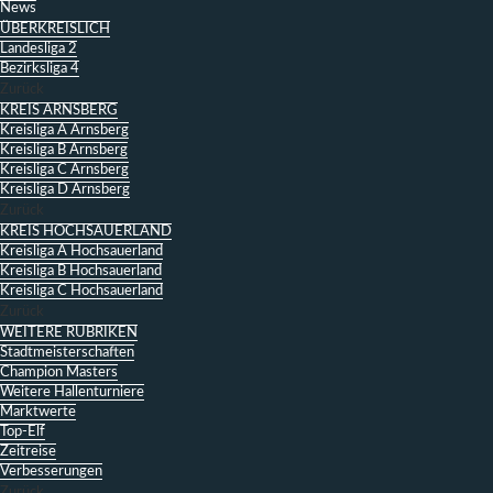
News
ÜBERKREISLICH
Landesliga 2
Bezirksliga 4
Zurück
KREIS ARNSBERG
Kreisliga A Arnsberg
Kreisliga B Arnsberg
Kreisliga C Arnsberg
Kreisliga D Arnsberg
Zurück
KREIS HOCHSAUERLAND
Kreisliga A Hochsauerland
Kreisliga B Hochsauerland
Kreisliga C Hochsauerland
Zurück
WEITERE RUBRIKEN
Stadtmeisterschaften
Champion Masters
Weitere Hallenturniere
Marktwerte
Top-Elf
Zeitreise
Verbesserungen
Zurück