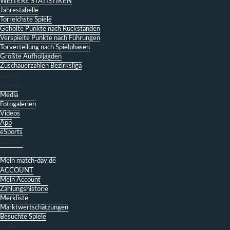
WEITERE STATISTIKEN
Jahrestabelle
Torreichste Spiele
Geholte Punkte nach Rückständen
Verspielte Punkte nach Führungen
Torverteilung nach Spielphasen
Größte Aufholjagden
Zuschauerzahlen Bezirksliga
Zurück
Zurück
Media
Fotogalerien
Videos
App
eSports
Zurück
Spieltag
Mein match-day.de
ACCOUNT
Mein Account
Zahlungshistorie
Merkliste
Marktwertschätzungen
Besuchte Spiele
Zurück