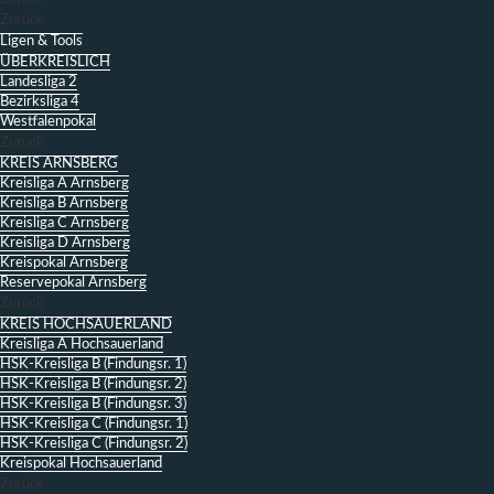
Zurück
Ligen & Tools
ÜBERKREISLICH
Landesliga 2
Bezirksliga 4
Westfalenpokal
Zurück
KREIS ARNSBERG
Kreisliga A Arnsberg
Kreisliga B Arnsberg
Kreisliga C Arnsberg
Kreisliga D Arnsberg
Kreispokal Arnsberg
Reservepokal Arnsberg
Zurück
KREIS HOCHSAUERLAND
Kreisliga A Hochsauerland
HSK-Kreisliga B (Findungsr. 1)
HSK-Kreisliga B (Findungsr. 2)
HSK-Kreisliga B (Findungsr. 3)
HSK-Kreisliga C (Findungsr. 1)
HSK-Kreisliga C (Findungsr. 2)
Kreispokal Hochsauerland
Zurück