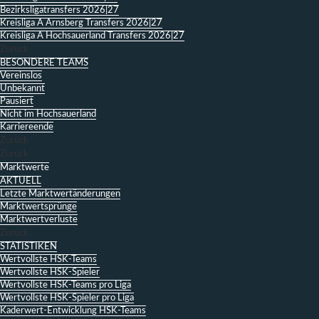
Bezirksligatransfers 2026|27
Kreisliga A Arnsberg Transfers 2026|27
Kreisliga A Hochsauerland Transfers 2026|27
Zurück
BESONDERE TEAMS
Vereinslos
Unbekannt
Pausiert
Nicht im Hochsauerland
Karriereende
Zurück
Zurück
Marktwerte
AKTUELL
Letzte Marktwertänderungen
Marktwertsprünge
Marktwertverluste
Zurück
STATISTIKEN
Wertvollste HSK-Teams
Wertvollste HSK-Spieler
Wertvollste HSK-Teams pro Liga
Wertvollste HSK-Spieler pro Liga
Kaderwert-Entwicklung HSK-Teams