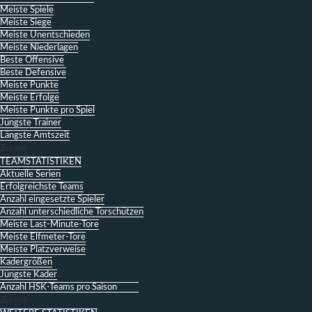
Meiste Spiele
Meiste Siege
Meiste Unentschieden
Meiste Niederlagen
Beste Offensive
Beste Defensive
Meiste Punkte
Meiste Erfolge
Meiste Punkte pro Spiel
Jüngste Trainer
Längste Amtszeit
Zurück
TEAMSTATISTIKEN
Aktuelle Serien
Erfolgreichste Teams
Anzahl eingesetzte Spieler
Anzahl unterschiedliche Torschützen
Meiste Last-Minute-Tore
Meiste Elfmeter-Tore
Meiste Platzverweise
Kadergrößen
Jüngste Kader
Anzahl HSK-Teams pro Saison
Zurück