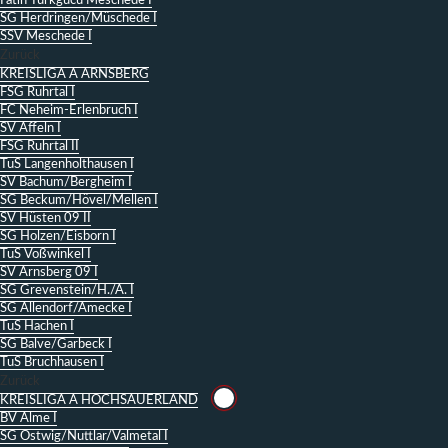
Fatih Türkgücü Meschede I
SG Herdringen/Müschede I
SSV Meschede I
Zurück
KREISLIGA A ARNSBERG
FSG Ruhrtal I
FC Neheim-Erlenbruch I
SV Affeln I
FSG Ruhrtal II
TuS Langenholthausen I
SV Bachum/Bergheim I
SG Beckum/Hövel/Mellen I
SV Hüsten 09 II
SG Holzen/Eisborn I
TuS Voßwinkel I
SV Arnsberg 09 I
SG Grevenstein/H./A. I
SG Allendorf/Amecke I
TuS Hachen I
SG Balve/Garbeck I
TuS Bruchhausen I
Zurück
KREISLIGA A HOCHSAUERLAND
BV Alme I
SG Ostwig/Nuttlar/Valmetal I