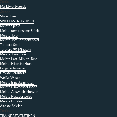
Zurück
Marktwert-Guide
Zurück
Statistiken
SPIELERSTATISTIKEN
Meiste Spiele
Meiste gemeinsame Spiele
Meiste Tore
Meiste Tore in einem Spiel
Tore pro Spiel
Tore pro 90 Minuten
Meiste Jokertore
Meiste Last-Minute-Tore
Meiste Elfmeter-Tore
Längste Torserien
Größte Toranteile
Weiße Weste
Meiste Einsatzminuten
Meiste Einwechselungen
Meiste Auswechselungen
Meiste Platzverweise
Meiste Erfolge
Älteste Spieler
Zurück
TRAINERSTATISTIKEN