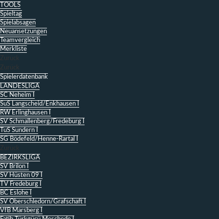
TOOLS
Spieltag
Spielabsagen
Neuansetzungen
Teamvergleich
Merkliste
Zurück
Zurück
Spielerdatenbank
LANDESLIGA
SC Neheim I
SuS Langscheid/Enkhausen I
RW Erlinghausen I
SV Schmallenberg/Fredeburg I
TuS Sundern I
SG Bödefeld/Henne-Rartal I
Zurück
BEZIRKSLIGA
SV Brilon I
SV Hüsten 09 I
TV Fredeburg I
BC Eslohe I
SV Oberschledorn/Grafschaft I
VfB Marsberg I