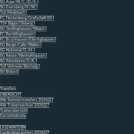
SG Arpe/W./C./D./S. I
SG Eversberg/H./W. I
TuS Medebach I
FC Fleckenberg/Grafschaft 04 I
TSV Bigge/Olsberg I
SG Siedlinghausen/Silbach I
FC Remblinghausen I
FC Bruchhausen/Elleringhausen I
SG Berge/Calle/Wallen I
SG Nuhnetal/D./H. I
SG Reiste/Wenholthausen I
SG Altenbüren/S./A. I
TuS Velmede/Bestwig I
SV Brilon II
Zurück
Zurück
Transfers
ÜBERSICHT
Alle Sommertransfers 2026|27
Alle Trainerwechsel 2026|27
Trainerübersicht
Gerüchteküche
Zurück
LIGENINTERN
Landesligatransfers 2026|27