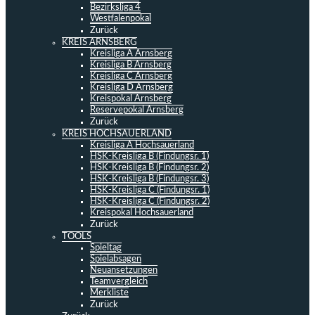
Bezirksliga 4
Westfalenpokal
Zurück
KREIS ARNSBERG
Kreisliga A Arnsberg
Kreisliga B Arnsberg
Kreisliga C Arnsberg
Kreisliga D Arnsberg
Kreispokal Arnsberg
Reservepokal Arnsberg
Zurück
KREIS HOCHSAUERLAND
Kreisliga A Hochsauerland
HSK-Kreisliga B (Findungsr. 1)
HSK-Kreisliga B (Findungsr. 2)
HSK-Kreisliga B (Findungsr. 3)
HSK-Kreisliga C (Findungsr. 1)
HSK-Kreisliga C (Findungsr. 2)
Kreispokal Hochsauerland
Zurück
TOOLS
Spieltag
Spielabsagen
Neuansetzungen
Teamvergleich
Merkliste
Zurück