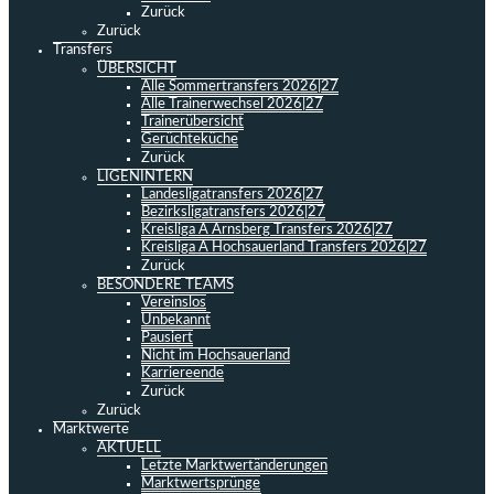
Zurück
Zurück
Transfers
ÜBERSICHT
Alle Sommertransfers 2026|27
Alle Trainerwechsel 2026|27
Trainerübersicht
Gerüchteküche
Zurück
LIGENINTERN
Landesligatransfers 2026|27
Bezirksligatransfers 2026|27
Kreisliga A Arnsberg Transfers 2026|27
Kreisliga A Hochsauerland Transfers 2026|27
Zurück
BESONDERE TEAMS
Vereinslos
Unbekannt
Pausiert
Nicht im Hochsauerland
Karriereende
Zurück
Zurück
Marktwerte
AKTUELL
Letzte Marktwertänderungen
Marktwertsprünge