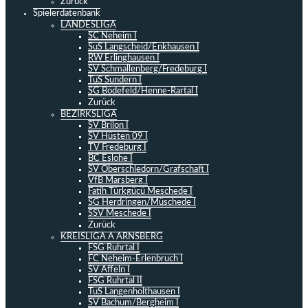
Zurück
Spielerdatenbank
LANDESLIGA
SC Neheim I
SuS Langscheid/Enkhausen I
RW Erlinghausen I
SV Schmallenberg/Fredeburg I
TuS Sundern I
SG Bödefeld/Henne-Rartal I
Zurück
BEZIRKSLIGA
SV Brilon I
SV Hüsten 09 I
TV Fredeburg I
BC Eslohe I
SV Oberschledorn/Grafschaft I
VfB Marsberg I
Fatih Türkgücü Meschede I
SG Herdringen/Müschede I
SSV Meschede I
Zurück
KREISLIGA A ARNSBERG
FSG Ruhrtal I
FC Neheim-Erlenbruch I
SV Affeln I
FSG Ruhrtal II
TuS Langenholthausen I
SV Bachum/Bergheim I