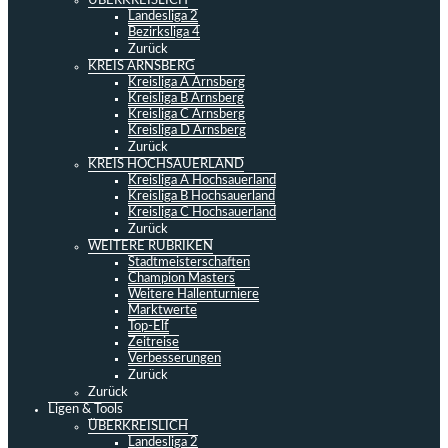
ÜBERKREISLICH
Landesliga 2
Bezirksliga 4
Zurück
KREIS ARNSBERG
Kreisliga A Arnsberg
Kreisliga B Arnsberg
Kreisliga C Arnsberg
Kreisliga D Arnsberg
Zurück
KREIS HOCHSAUERLAND
Kreisliga A Hochsauerland
Kreisliga B Hochsauerland
Kreisliga C Hochsauerland
Zurück
WEITERE RUBRIKEN
Stadtmeisterschaften
Champion Masters
Weitere Hallenturniere
Marktwerte
Top-Elf
Zeitreise
Verbesserungen
Zurück
Zurück
Ligen & Tools
ÜBERKREISLICH
Landesliga 2