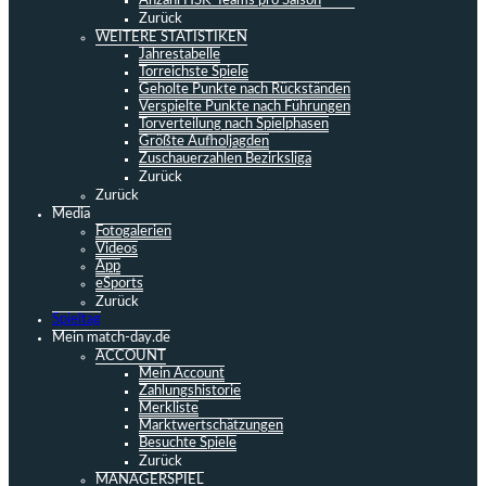
Anzahl HSK-Teams pro Saison
Zurück
WEITERE STATISTIKEN
Jahrestabelle
Torreichste Spiele
Geholte Punkte nach Rückständen
Verspielte Punkte nach Führungen
Torverteilung nach Spielphasen
Größte Aufholjagden
Zuschauerzahlen Bezirksliga
Zurück
Zurück
Media
Fotogalerien
Videos
App
eSports
Zurück
Spieltag
Mein match-day.de
ACCOUNT
Mein Account
Zahlungshistorie
Merkliste
Marktwertschätzungen
Besuchte Spiele
Zurück
MANAGERSPIEL