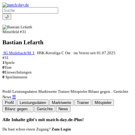
🌙
Mittelfeld
#31
Bastian Lefarth
SG Medebach/M. I
·
HSK-Kreisliga C Ost
·
im Verein seit 01.07.2025
#31
1
Spiele
0
Tore
0
Einwechslungen
0
Spielminuten
Profil
Leistungsdaten
Marktwerte
Trainer
Mitspieler
Bilanz gegen...
Gerüchte
☰
News
Profil
Leistungsdaten
Marktwerte
Trainer
Mitspieler
Bilanz gegen...
Gerüchte
News
Alle Inhalte gibt's mit match-day.de-Plus!
Du hast schon einen Zugang?
Zum Login