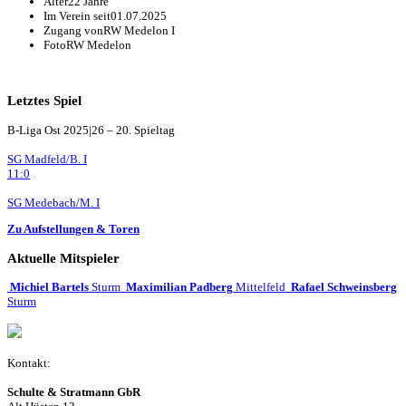
Alter
22 Jahre
Im Verein seit
01.07.2025
Zugang von
RW Medelon I
Foto
RW Medelon
Letztes Spiel
B-Liga Ost 2025|26 – 20. Spieltag
SG Madfeld/B. I
11:0
SG Medebach/M. I
Zu Aufstellungen & Toren
Aktuelle Mitspieler
Michiel Bartels
Sturm
Maximilian Padberg
Mittelfeld
Rafael Schweinsberg
Sturm
Kontakt:
Schulte & Stratmann GbR