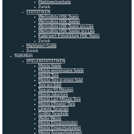
Marktwertverluste
Zurück
STATISTIKEN
Wertvollste HSK-Teams
Wertvollste HSK-Spieler
Wertvollste HSK-Teams pro Liga
Wertvollste HSK-Spieler pro Liga
Kaderwert-Entwicklung HSK-Teams
Zurück
Marktwert-Guide
Zurück
Statistiken
SPIELERSTATISTIKEN
Meiste Spiele
Meiste gemeinsame Spiele
Meiste Tore
Meiste Tore in einem Spiel
Tore pro Spiel
Tore pro 90 Minuten
Meiste Jokertore
Meiste Last-Minute-Tore
Meiste Elfmeter-Tore
Längste Torserien
Größte Toranteile
Weiße Weste
Meiste Einsatzminuten
Meiste Einwechselungen
Meiste Auswechselungen