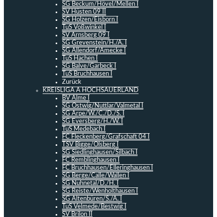
SG Beckum/Hövel/Mellen I
SV Hüsten 09 II
SG Holzen/Eisborn I
TuS Voßwinkel I
SV Arnsberg 09 I
SG Grevenstein/H./A. I
SG Allendorf/Amecke I
TuS Hachen I
SG Balve/Garbeck I
TuS Bruchhausen I
Zurück
KREISLIGA A HOCHSAUERLAND
BV Alme I
SG Ostwig/Nuttlar/Valmetal I
SG Arpe/W./C./D./S. I
SG Eversberg/H./W. I
TuS Medebach I
FC Fleckenberg/Grafschaft 04 I
TSV Bigge/Olsberg I
SG Siedlinghausen/Silbach I
FC Remblinghausen I
FC Bruchhausen/Elleringhausen I
SG Berge/Calle/Wallen I
SG Nuhnetal/D./H. I
SG Reiste/Wenholthausen I
SG Altenbüren/S./A. I
TuS Velmede/Bestwig I
SV Brilon II