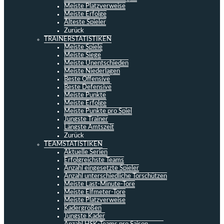
Meiste Platzverweise
Meiste Erfolge
Älteste Spieler
Zurück
TRAINERSTATISTIKEN
Meiste Spiele
Meiste Siege
Meiste Unentschieden
Meiste Niederlagen
Beste Offensive
Beste Defensive
Meiste Punkte
Meiste Erfolge
Meiste Punkte pro Spiel
Jüngste Trainer
Längste Amtszeit
Zurück
TEAMSTATISTIKEN
Aktuelle Serien
Erfolgreichste Teams
Anzahl eingesetzte Spieler
Anzahl unterschiedliche Torschützen
Meiste Last-Minute-Tore
Meiste Elfmeter-Tore
Meiste Platzverweise
Kadergrößen
Jüngste Kader