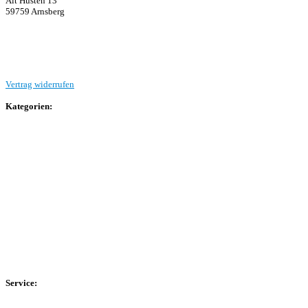
Alt Hüsten 13
59759 Arnsberg
Beitrag einreichen
Vertrag widerrufen
Kategorien:
Allgemein
Landesliga 2
Bezirksliga 4
Kreisliga A Arnsberg
Kreisliga A Hochsauerland
Kreisliga B Arnsberg
Kreisliga B Hochsauerland
Kreisliga C Arnsberg
HSK-Kreisliga C West
HSK-Kreisliga C Ost
Kreisliga D Arnsberg
Service:
Spieltag