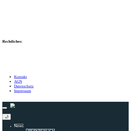
Spielerdatenbank
Transfers
Marktwerte
Statistiken
Gerüchte
Managerspiel
Rechtliches:
Kontakt
Nutzungsbedingungen
Datenschutz
Impressum
Kontakt
AGN
Datenschutz
Impressum
© 2013 - 2026 match-day.de | Die aktuellsten News des Sauerlandfußballs
🌙
News