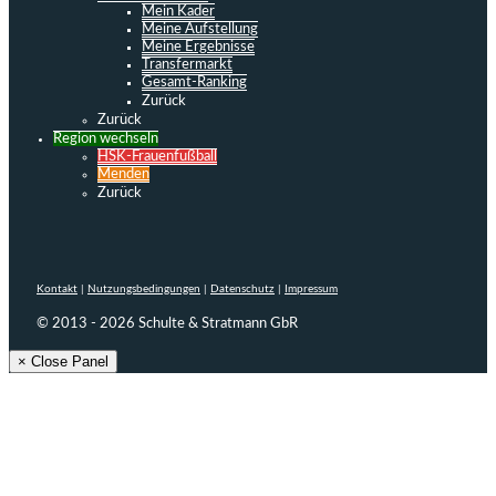
Mein Kader
Meine Aufstellung
Meine Ergebnisse
Transfermarkt
Gesamt-Ranking
Zurück
Zurück
Region wechseln
HSK-Frauenfußball
Menden
Zurück
Kontakt
|
Nutzungsbedingungen
|
Datenschutz
|
Impressum
© 2013 - 2026 Schulte & Stratmann GbR
× Close Panel