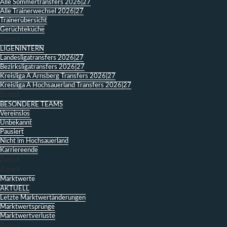
Alle Sommertransfers 2026|27
Alle Trainerwechsel 2026|27
Trainerübersicht
Gerüchteküche
Zurück
LIGENINTERN
Landesligatransfers 2026|27
Bezirksligatransfers 2026|27
Kreisliga A Arnsberg Transfers 2026|27
Kreisliga A Hochsauerland Transfers 2026|27
Zurück
BESONDERE TEAMS
Vereinslos
Unbekannt
Pausiert
Nicht im Hochsauerland
Karriereende
Zurück
Zurück
Marktwerte
AKTUELL
Letzte Marktwertänderungen
Marktwertsprünge
Marktwertverluste
Zurück