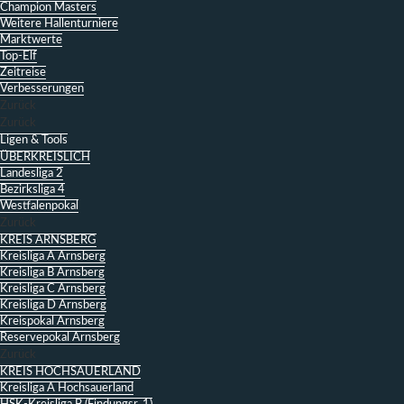
Champion Masters
Weitere Hallenturniere
Marktwerte
Top-Elf
Zeitreise
Verbesserungen
Zurück
Zurück
Ligen & Tools
ÜBERKREISLICH
Landesliga 2
Bezirksliga 4
Westfalenpokal
Zurück
KREIS ARNSBERG
Kreisliga A Arnsberg
Kreisliga B Arnsberg
Kreisliga C Arnsberg
Kreisliga D Arnsberg
Kreispokal Arnsberg
Reservepokal Arnsberg
Zurück
KREIS HOCHSAUERLAND
Kreisliga A Hochsauerland