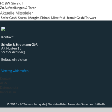
FC BW Giersk. I
Zu Aufstellungen & Toren
Aktuelle Mitspieler
Sefer Gashi
Sturm
Mergim Elshani
Mittelfeld
Jetmir Gashi
Torwart
Kontakt:
Schulte & Stratmann GbR
Alt Hüsten 13
59759 Arnsberg
Beitrag einreichen
Vertrag widerrufen
Kontakt
AGN
Datenschutz
Impressum
© 2013 - 2026 match-day.de | Die aktuellsten News des Sauerlandfußballs