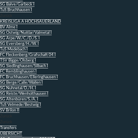
SG Balve/Garbeck I
TuS Bruchhausen I
Zurück
KREISLIGA A HOCHSAUERLAND
BV Alme I
SG Ostwig/Nuttlar/Valmetal I
SG Arpe/W./C./D./S. I
SG Eversberg/H./W. I
TuS Medebach I
FC Fleckenberg/Grafschaft 04 I
TSV Bigge/Olsberg I
SG Siedlinghausen/Silbach I
FC Remblinghausen I
FC Bruchhausen/Elleringhausen I
SG Berge/Calle/Wallen I
SG Nuhnetal/D./H. I
SG Reiste/Wenholthausen I
SG Altenbüren/S./A. I
TuS Velmede/Bestwig I
SV Brilon II
Zurück
Zurück
Transfers
ÜBERSICHT