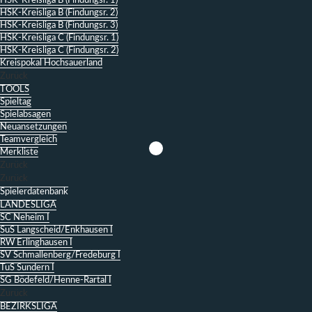
HSK-Kreisliga B (Findungsr. 1)
HSK-Kreisliga B (Findungsr. 2)
HSK-Kreisliga B (Findungsr. 3)
HSK-Kreisliga C (Findungsr. 1)
HSK-Kreisliga C (Findungsr. 2)
Kreispokal Hochsauerland
Zurück
TOOLS
Spieltag
Spielabsagen
Neuansetzungen
Teamvergleich
Merkliste
Zurück
Zurück
Spielerdatenbank
LANDESLIGA
SC Neheim I
SuS Langscheid/Enkhausen I
RW Erlinghausen I
SV Schmallenberg/Fredeburg I
TuS Sundern I
SG Bödefeld/Henne-Rartal I
Zurück
BEZIRKSLIGA