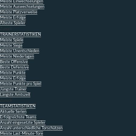
Meiste Einwechselungen
Meiste Auswechselungen
Meiste Platzverweise
Meiste Erfolge
Älteste Spieler
Zurück
TRAINERSTATISTIKEN
Meiste Spiele
Meiste Siege
Meiste Unentschieden
Meiste Niederlagen
Beste Offensive
Beste Defensive
Meiste Punkte
Meiste Erfolge
Meiste Punkte pro Spiel
Jüngste Trainer
Längste Amtszeit
Zurück
TEAMSTATISTIKEN
Aktuelle Serien
Erfolgreichste Teams
Anzahl eingesetzte Spieler
Anzahl unterschiedliche Torschützen
Meiste Last-Minute-Tore