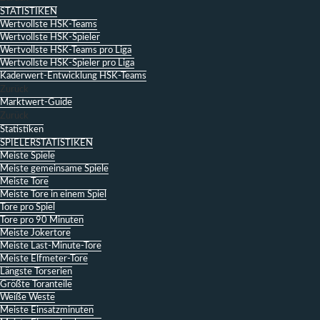
STATISTIKEN
Wertvollste HSK-Teams
Wertvollste HSK-Spieler
Wertvollste HSK-Teams pro Liga
Wertvollste HSK-Spieler pro Liga
Kaderwert-Entwicklung HSK-Teams
Zurück
Marktwert-Guide
Zurück
Statistiken
SPIELERSTATISTIKEN
Meiste Spiele
Meiste gemeinsame Spiele
Meiste Tore
Meiste Tore in einem Spiel
Tore pro Spiel
Tore pro 90 Minuten
Meiste Jokertore
Meiste Last-Minute-Tore
Meiste Elfmeter-Tore
Längste Torserien
Größte Toranteile
Weiße Weste
Meiste Einsatzminuten