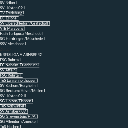
SV Brilon I
SV Hüsten 09 I
TV Fredeburg I
BC Eslohe I
SV Oberschledorn/Grafschaft I
VfB Marsberg I
Fatih Türkgücü Meschede I
SG Herdringen/Müschede I
SSV Meschede I
Zurück
KREISLIGA A ARNSBERG
FSG Ruhrtal I
FC Neheim-Erlenbruch I
SV Affeln I
FSG Ruhrtal II
TuS Langenholthausen I
SV Bachum/Bergheim I
SG Beckum/Hövel/Mellen I
SV Hüsten 09 II
SG Holzen/Eisborn I
TuS Voßwinkel I
SV Arnsberg 09 I
SG Grevenstein/H./A. I
SG Allendorf/Amecke I
TuS Hachen I