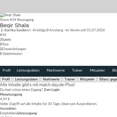
Sturm
#34
Neuzugang
Beqir Shala
2. Korriku Sundern I
·
Kreisliga B Arnsberg
·
im Verein seit 01.07.2026
#34
3
Spiele
0
Tore
2
Einwechslungen
0
Spielminuten
Profil
Leistungsdaten
Marktwerte
Trainer
Mitspieler
Bil
Profil
Leistungsdaten
Marktwerte
Trainer
Mitspieler
Bilanz gege
Alle Inhalte gibt's mit match-day.de-Plus!
Du hast schon einen Zugang?
Zum Login
Monatszugang
4,99 €
Voller Zugriff auf alle Inhalte für 30 Tage. Ideal zum Ausprobieren.
Auswählen
Empfohlen
Jahreszugang