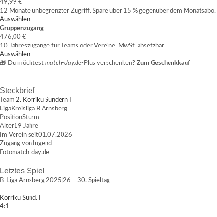
49,99 €
12 Monate unbegrenzter Zugriff. Spare über 15 % gegenüber dem Monatsabo.
Auswählen
Gruppenzugang
476,00 €
10 Jahreszugänge für Teams oder Vereine. MwSt. absetzbar.
Auswählen
🎁 Du möchtest
match-day.de
-Plus verschenken?
Zum Geschenkkauf
Steckbrief
Team
2. Korriku Sundern I
Liga
Kreisliga B Arnsberg
Position
Sturm
Alter
19 Jahre
Im Verein seit
01.07.2026
Zugang von
Jugend
Foto
match-day.de
Letztes Spiel
B-Liga Arnsberg 2025|26 – 30. Spieltag
Korriku Sund. I
4:1