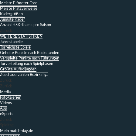
Meiste Elfmeter-Tore
Meiste Platzverweise
Kadergrößen
Jüngste Kader
Anzahl HSK-Teams pro Saison
Zurück
WEITERE STATISTIKEN
Jahrestabelle
Torreichste Spiele
Geholte Punkte nach Rückständen
Verspielte Punkte nach Führungen
Torverteilung nach Spielphasen
Größte Aufholjagden
Zuschauerzahlen Bezirksliga
Zurück
Zurück
Media
Fotogalerien
Videos
App
eSports
Zurück
Spieltag
Mein match-day.de