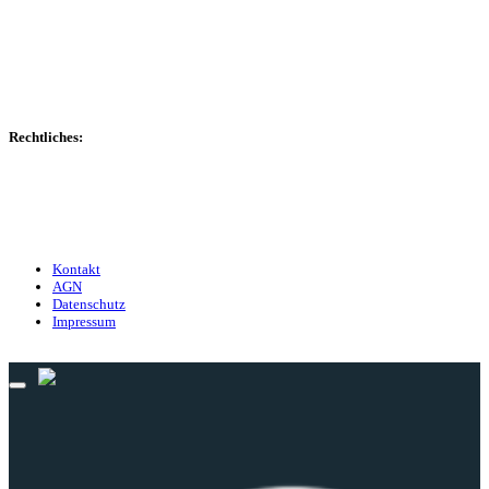
Spielerdatenbank
Transfers
Marktwerte
Statistiken
Gerüchte
Managerspiel
Rechtliches:
Kontakt
Nutzungsbedingungen
Datenschutz
Impressum
Kontakt
AGN
Datenschutz
Impressum
© 2013 - 2026 match-day.de | Die aktuellsten News des Sauerlandfußballs