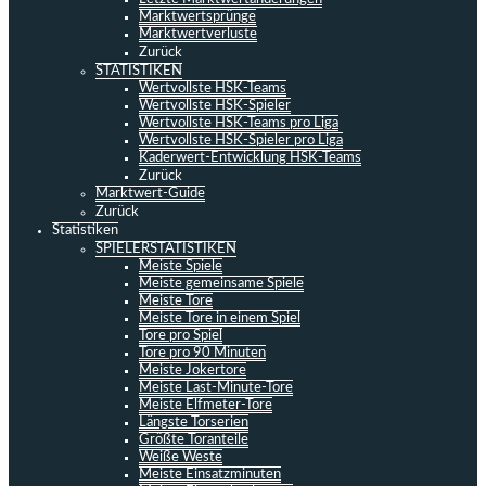
Marktwertsprünge
Marktwertverluste
Zurück
STATISTIKEN
Wertvollste HSK-Teams
Wertvollste HSK-Spieler
Wertvollste HSK-Teams pro Liga
Wertvollste HSK-Spieler pro Liga
Kaderwert-Entwicklung HSK-Teams
Zurück
Marktwert-Guide
Zurück
Statistiken
SPIELERSTATISTIKEN
Meiste Spiele
Meiste gemeinsame Spiele
Meiste Tore
Meiste Tore in einem Spiel
Tore pro Spiel
Tore pro 90 Minuten
Meiste Jokertore
Meiste Last-Minute-Tore
Meiste Elfmeter-Tore
Längste Torserien
Größte Toranteile
Weiße Weste
Meiste Einsatzminuten