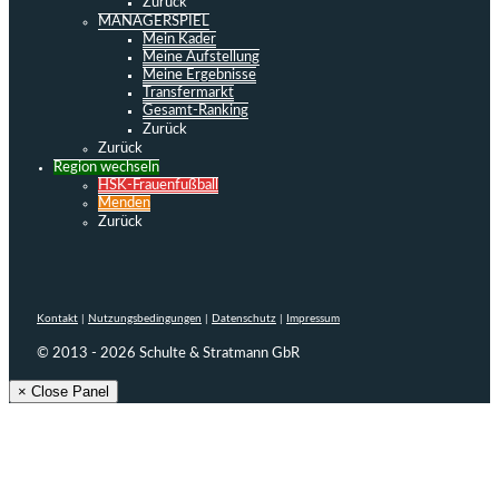
Zurück
MANAGERSPIEL
Mein Kader
Meine Aufstellung
Meine Ergebnisse
Transfermarkt
Gesamt-Ranking
Zurück
Zurück
Region wechseln
HSK-Frauenfußball
Menden
Zurück
Kontakt
|
Nutzungsbedingungen
|
Datenschutz
|
Impressum
© 2013 - 2026 Schulte & Stratmann GbR
× Close Panel