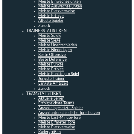
Meiste Einwechselungen
Meiste Auswechselungen
Meiste Platzverweise
Meiste Erfolge
Älteste Spieler
Zurück
TRAINERSTATISTIKEN
Meiste Spiele
Meiste Siege
Meiste Unentschieden
Meiste Niederlagen
Beste Offensive
Beste Defensive
Meiste Punkte
Meiste Erfolge
Meiste Punkte pro Spiel
Jüngste Trainer
Längste Amtszeit
Zurück
TEAMSTATISTIKEN
Aktuelle Serien
Erfolgreichste Teams
Anzahl eingesetzte Spieler
Anzahl unterschiedliche Torschützen
Meiste Last-Minute-Tore
Meiste Elfmeter-Tore
Meiste Platzverweise
Kadergrößen