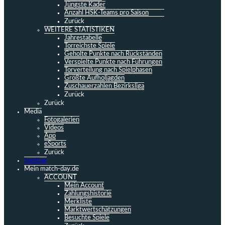
Jüngste Kader
Anzahl HSK-Teams pro Saison
Zurück
WEITERE STATISTIKEN
Jahrestabelle
Torreichste Spiele
Geholte Punkte nach Rückständen
Verspielte Punkte nach Führungen
Torverteilung nach Spielphasen
Größte Aufholjagden
Zuschauerzahlen Bezirksliga
Zurück
Zurück
Media
Fotogalerien
Videos
App
eSports
Zurück
Spieltag
Mein match-day.de
ACCOUNT
Mein Account
Zahlungshistorie
Merkliste
Marktwertschätzungen
Besuchte Spiele