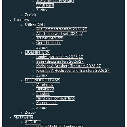
TuS Velmede/Bestwig I
SV Brilon II
Zurück
Zurück
Transfers
ÜBERSICHT
Alle Sommertransfers 2026|27
Alle Trainerwechsel 2026|27
Trainerübersicht
Gerüchteküche
Zurück
LIGENINTERN
Landesligatransfers 2026|27
Bezirksligatransfers 2026|27
Kreisliga A Arnsberg Transfers 2026|27
Kreisliga A Hochsauerland Transfers 2026|27
Zurück
BESONDERE TEAMS
Vereinslos
Unbekannt
Pausiert
Nicht im Hochsauerland
Karriereende
Zurück
Zurück
Marktwerte
AKTUELL
Letzte Marktwertänderungen