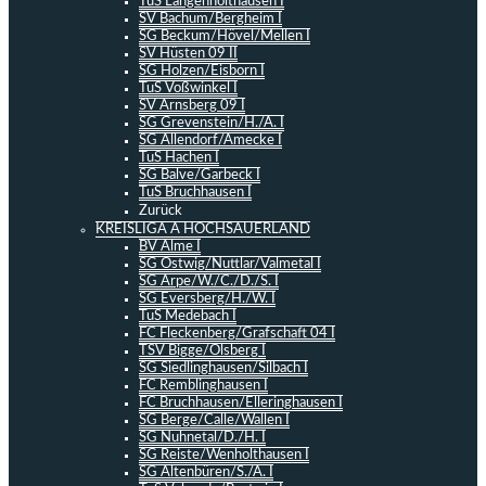
TuS Langenholthausen I
SV Bachum/Bergheim I
SG Beckum/Hövel/Mellen I
SV Hüsten 09 II
SG Holzen/Eisborn I
TuS Voßwinkel I
SV Arnsberg 09 I
SG Grevenstein/H./A. I
SG Allendorf/Amecke I
TuS Hachen I
SG Balve/Garbeck I
TuS Bruchhausen I
Zurück
KREISLIGA A HOCHSAUERLAND
BV Alme I
SG Ostwig/Nuttlar/Valmetal I
SG Arpe/W./C./D./S. I
SG Eversberg/H./W. I
TuS Medebach I
FC Fleckenberg/Grafschaft 04 I
TSV Bigge/Olsberg I
SG Siedlinghausen/Silbach I
FC Remblinghausen I
FC Bruchhausen/Elleringhausen I
SG Berge/Calle/Wallen I
SG Nuhnetal/D./H. I
SG Reiste/Wenholthausen I
SG Altenbüren/S./A. I