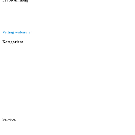
59759 Arnsberg
Beitrag einreichen
Vertrag widerrufen
Kategorien:
Allgemein
Landesliga 2
Bezirksliga 4
Kreisliga A Arnsberg
Kreisliga A Hochsauerland
Kreisliga B Arnsberg
Kreisliga B Hochsauerland
Kreisliga C Arnsberg
HSK-Kreisliga C West
HSK-Kreisliga C Ost
Kreisliga D Arnsberg
Service:
Spieltag