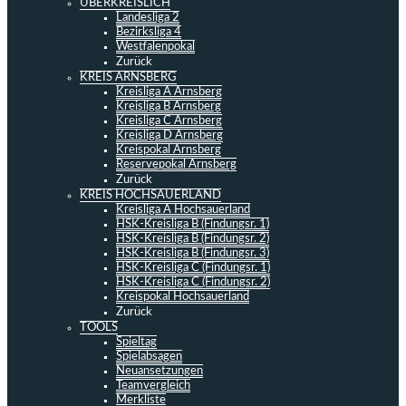
ÜBERKREISLICH
Landesliga 2
Bezirksliga 4
Westfalenpokal
Zurück
KREIS ARNSBERG
Kreisliga A Arnsberg
Kreisliga B Arnsberg
Kreisliga C Arnsberg
Kreisliga D Arnsberg
Kreispokal Arnsberg
Reservepokal Arnsberg
Zurück
KREIS HOCHSAUERLAND
Kreisliga A Hochsauerland
HSK-Kreisliga B (Findungsr. 1)
HSK-Kreisliga B (Findungsr. 2)
HSK-Kreisliga B (Findungsr. 3)
HSK-Kreisliga C (Findungsr. 1)
HSK-Kreisliga C (Findungsr. 2)
Kreispokal Hochsauerland
Zurück
TOOLS
Spieltag
Spielabsagen
Neuansetzungen
Teamvergleich
Merkliste