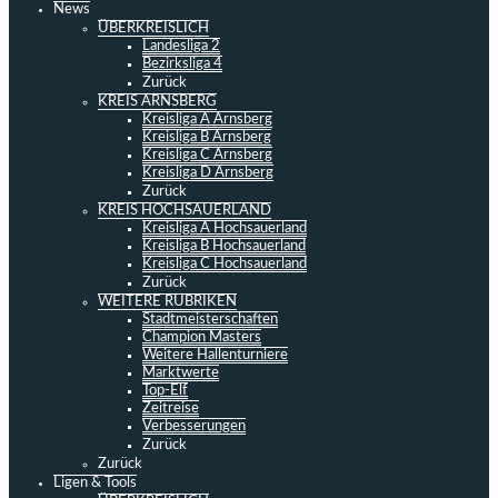
News
ÜBERKREISLICH
Landesliga 2
Bezirksliga 4
Zurück
KREIS ARNSBERG
Kreisliga A Arnsberg
Kreisliga B Arnsberg
Kreisliga C Arnsberg
Kreisliga D Arnsberg
Zurück
KREIS HOCHSAUERLAND
Kreisliga A Hochsauerland
Kreisliga B Hochsauerland
Kreisliga C Hochsauerland
Zurück
WEITERE RUBRIKEN
Stadtmeisterschaften
Champion Masters
Weitere Hallenturniere
Marktwerte
Top-Elf
Zeitreise
Verbesserungen
Zurück
Zurück
Ligen & Tools