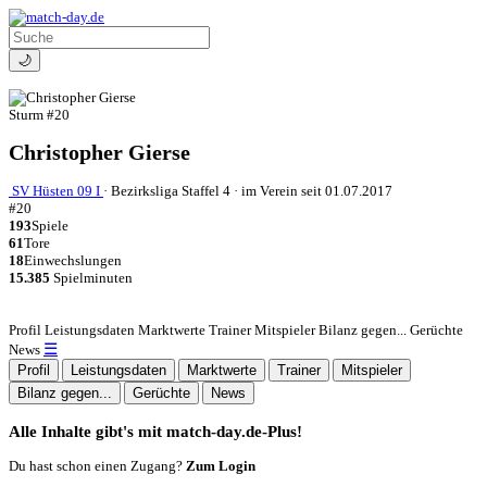
🌙
Sturm
#20
Christopher Gierse
SV Hüsten 09 I
·
Bezirksliga Staffel 4
·
im Verein seit 01.07.2017
#20
193
Spiele
61
Tore
18
Einwechslungen
15.385
Spielminuten
Profil
Leistungsdaten
Marktwerte
Trainer
Mitspieler
Bilanz gegen...
Gerüchte
☰
News
Profil
Leistungsdaten
Marktwerte
Trainer
Mitspieler
Bilanz gegen...
Gerüchte
News
Alle Inhalte gibt's mit match-day.de-Plus!
Du hast schon einen Zugang?
Zum Login