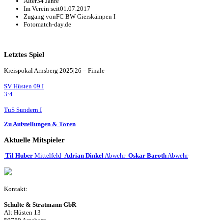
Alter
34 Jahre
Im Verein seit
01.07.2017
Zugang von
FC BW Gierskämpen I
Foto
match-day.de
Letztes Spiel
Kreispokal Arnsberg 2025|26 – Finale
SV Hüsten 09 I
3:4
TuS Sundern I
Zu Aufstellungen & Toren
Aktuelle Mitspieler
Til Huber
Mittelfeld
Adrian Dinkel
Abwehr
Oskar Baroth
Abwehr
Kontakt:
Schulte & Stratmann GbR
Alt Hüsten 13