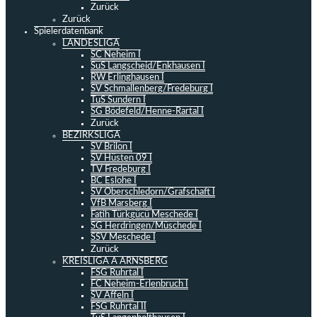
Zurück
Zurück
Spielerdatenbank
LANDESLIGA
SC Neheim I
SuS Langscheid/Enkhausen I
RW Erlinghausen I
SV Schmallenberg/Fredeburg I
TuS Sundern I
SG Bödefeld/Henne-Rartal I
Zurück
BEZIRKSLIGA
SV Brilon I
SV Hüsten 09 I
TV Fredeburg I
BC Eslohe I
SV Oberschledorn/Grafschaft I
VfB Marsberg I
Fatih Türkgücü Meschede I
SG Herdringen/Müschede I
SSV Meschede I
Zurück
KREISLIGA A ARNSBERG
FSG Ruhrtal I
FC Neheim-Erlenbruch I
SV Affeln I
FSG Ruhrtal II