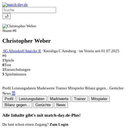
🌙
Sturm
#6
Christopher Weber
SG Allendorf/Amecke II
·
Kreisliga C Arnsberg
·
im Verein seit 01.07.2025
#6
1
Spiele
0
Tore
1
Einwechslungen
5
Spielminuten
Profil
Leistungsdaten
Marktwerte
Trainer
Mitspieler
Bilanz gegen...
Gerüchte
☰
News
Profil
Leistungsdaten
Marktwerte
Trainer
Mitspieler
Bilanz gegen...
Gerüchte
News
Alle Inhalte gibt's mit match-day.de-Plus!
Du hast schon einen Zugang?
Zum Login