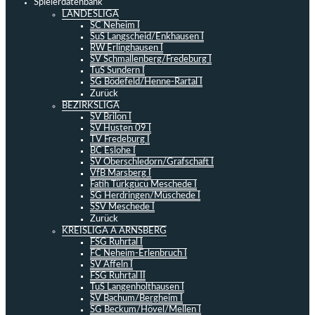
Spielerdatenbank
LANDESLIGA
SC Neheim I
SuS Langscheid/Enkhausen I
RW Erlinghausen I
SV Schmallenberg/Fredeburg I
TuS Sundern I
SG Bödefeld/Henne-Rartal I
Zurück
BEZIRKSLIGA
SV Brilon I
SV Hüsten 09 I
TV Fredeburg I
BC Eslohe I
SV Oberschledorn/Grafschaft I
VfB Marsberg I
Fatih Türkgücü Meschede I
SG Herdringen/Müschede I
SSV Meschede I
Zurück
KREISLIGA A ARNSBERG
FSG Ruhrtal I
FC Neheim-Erlenbruch I
SV Affeln I
FSG Ruhrtal II
TuS Langenholthausen I
SV Bachum/Bergheim I
SG Beckum/Hövel/Mellen I