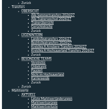
Zurück
Transfers
ÜBERSICHT
Alle Sommertransfers 2026|27
Alle Trainerwechsel 2026|27
Trainerübersicht
Gerüchteküche
Zurück
LIGENINTERN
Landesligatransfers 2026|27
Bezirksligatransfers 2026|27
Kreisliga A Arnsberg Transfers 2026|27
Kreisliga A Hochsauerland Transfers 2026|27
Zurück
BESONDERE TEAMS
Vereinslos
Unbekannt
Pausiert
Nicht im Hochsauerland
Karriereende
Zurück
Zurück
Marktwerte
AKTUELL
Letzte Marktwertänderungen
Marktwertsprünge
Marktwertverluste