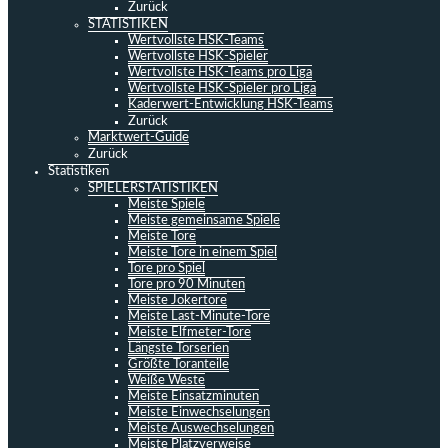
Zurück
STATISTIKEN
Wertvollste HSK-Teams
Wertvollste HSK-Spieler
Wertvollste HSK-Teams pro Liga
Wertvollste HSK-Spieler pro Liga
Kaderwert-Entwicklung HSK-Teams
Zurück
Marktwert-Guide
Zurück
Statistiken
SPIELERSTATISTIKEN
Meiste Spiele
Meiste gemeinsame Spiele
Meiste Tore
Meiste Tore in einem Spiel
Tore pro Spiel
Tore pro 90 Minuten
Meiste Jokertore
Meiste Last-Minute-Tore
Meiste Elfmeter-Tore
Längste Torserien
Größte Toranteile
Weiße Weste
Meiste Einsatzminuten
Meiste Einwechselungen
Meiste Auswechselungen
Meiste Platzverweise