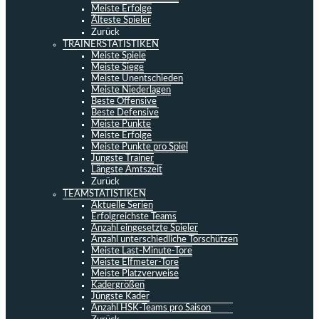
Meiste Erfolge
Älteste Spieler
Zurück
TRAINERSTATISTIKEN
Meiste Spiele
Meiste Siege
Meiste Unentschieden
Meiste Niederlagen
Beste Offensive
Beste Defensive
Meiste Punkte
Meiste Erfolge
Meiste Punkte pro Spiel
Jüngste Trainer
Längste Amtszeit
Zurück
TEAMSTATISTIKEN
Aktuelle Serien
Erfolgreichste Teams
Anzahl eingesetzte Spieler
Anzahl unterschiedliche Torschützen
Meiste Last-Minute-Tore
Meiste Elfmeter-Tore
Meiste Platzverweise
Kadergrößen
Jüngste Kader
Anzahl HSK-Teams pro Saison