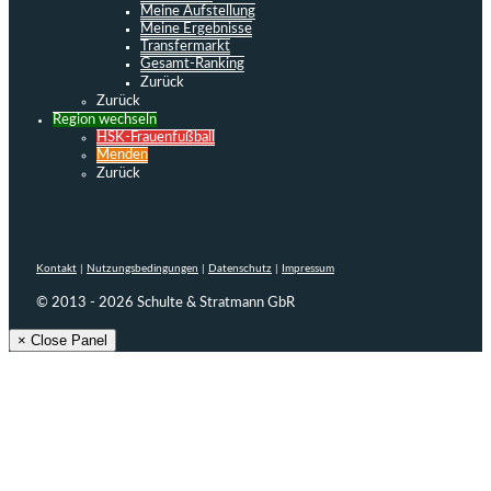
Meine Aufstellung
Meine Ergebnisse
Transfermarkt
Gesamt-Ranking
Zurück
Zurück
Region wechseln
HSK-Frauenfußball
Menden
Zurück
Kontakt
|
Nutzungsbedingungen
|
Datenschutz
|
Impressum
© 2013 - 2026 Schulte & Stratmann GbR
× Close Panel