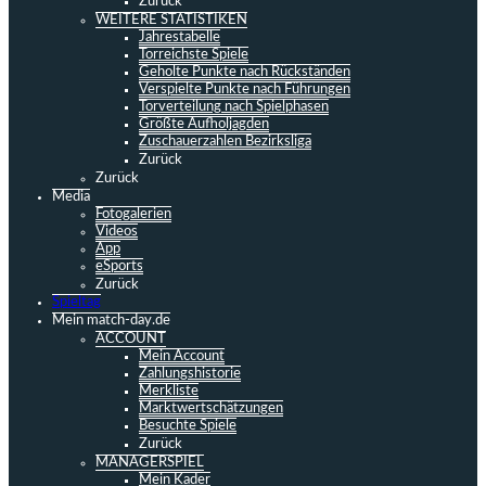
Zurück
WEITERE STATISTIKEN
Jahrestabelle
Torreichste Spiele
Geholte Punkte nach Rückständen
Verspielte Punkte nach Führungen
Torverteilung nach Spielphasen
Größte Aufholjagden
Zuschauerzahlen Bezirksliga
Zurück
Zurück
Media
Fotogalerien
Videos
App
eSports
Zurück
Spieltag
Mein match-day.de
ACCOUNT
Mein Account
Zahlungshistorie
Merkliste
Marktwertschätzungen
Besuchte Spiele
Zurück
MANAGERSPIEL
Mein Kader