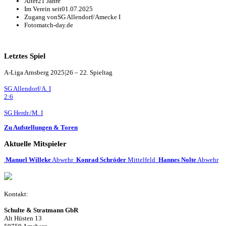
Alter
21 Jahre
Im Verein seit
01.07.2025
Zugang von
SG Allendorf/Amecke I
Foto
match-day.de
Letztes Spiel
A-Liga Arnsberg 2025|26 – 22. Spieltag
SG Allendorf/A. I
2:6
SG Herdr./M. I
Zu Aufstellungen & Toren
Aktuelle Mitspieler
Manuel Willeke
Abwehr
Konrad Schröder
Mittelfeld
Hannes Nolte
Abwehr
Kontakt:
Schulte & Stratmann GbR
Alt Hüsten 13