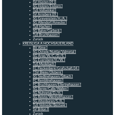
SV Hüsten 09 II
SG Holzen/Eisborn I
TuS Voßwinkel I
SV Arnsberg 09 I
SG Grevenstein/H./A. I
SG Allendorf/Amecke I
TuS Hachen I
SG Balve/Garbeck I
TuS Bruchhausen I
Zurück
KREISLIGA A HOCHSAUERLAND
BV Alme I
SG Ostwig/Nuttlar/Valmetal I
SG Arpe/W./C./D./S. I
SG Eversberg/H./W. I
TuS Medebach I
FC Fleckenberg/Grafschaft 04 I
TSV Bigge/Olsberg I
SG Siedlinghausen/Silbach I
FC Remblinghausen I
FC Bruchhausen/Elleringhausen I
SG Berge/Calle/Wallen I
SG Nuhnetal/D./H. I
SG Reiste/Wenholthausen I
SG Altenbüren/S./A. I
TuS Velmede/Bestwig I
SV Brilon II
Zurück