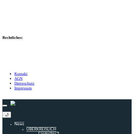
Spielerdatenbank
Transfers
Marktwerte
Statistiken
Gerüchte
Managerspiel
Rechtliches:
Kontakt
Nutzungsbedingungen
Datenschutz
Impressum
Kontakt
AGN
Datenschutz
Impressum
© 2013 - 2026 match-day.de | Die aktuellsten News des Sauerlandfußballs
🌙
News
ÜBERKREISLICH