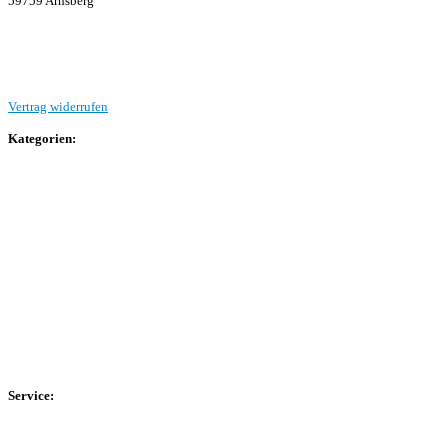
59759 Arnsberg
Beitrag einreichen
Vertrag widerrufen
Kategorien:
Allgemein
Landesliga 2
Bezirksliga 4
Kreisliga A Arnsberg
Kreisliga A Hochsauerland
Kreisliga B Arnsberg
Kreisliga B Hochsauerland
Kreisliga C Arnsberg
HSK-Kreisliga C West
HSK-Kreisliga C Ost
Kreisliga D Arnsberg
Service:
Spieltag