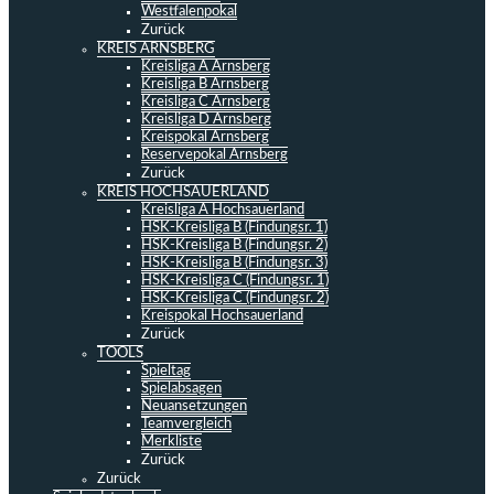
Westfalenpokal
Zurück
KREIS ARNSBERG
Kreisliga A Arnsberg
Kreisliga B Arnsberg
Kreisliga C Arnsberg
Kreisliga D Arnsberg
Kreispokal Arnsberg
Reservepokal Arnsberg
Zurück
KREIS HOCHSAUERLAND
Kreisliga A Hochsauerland
HSK-Kreisliga B (Findungsr. 1)
HSK-Kreisliga B (Findungsr. 2)
HSK-Kreisliga B (Findungsr. 3)
HSK-Kreisliga C (Findungsr. 1)
HSK-Kreisliga C (Findungsr. 2)
Kreispokal Hochsauerland
Zurück
TOOLS
Spieltag
Spielabsagen
Neuansetzungen
Teamvergleich
Merkliste
Zurück
Zurück