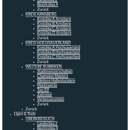
Landesliga 2
Bezirksliga 4
Zurück
KREIS ARNSBERG
Kreisliga A Arnsberg
Kreisliga B Arnsberg
Kreisliga C Arnsberg
Kreisliga D Arnsberg
Zurück
KREIS HOCHSAUERLAND
Kreisliga A Hochsauerland
Kreisliga B Hochsauerland
Kreisliga C Hochsauerland
Zurück
WEITERE RUBRIKEN
Stadtmeisterschaften
Champion Masters
Weitere Hallenturniere
Marktwerte
Top-Elf
Zeitreise
Verbesserungen
Zurück
Zurück
Ligen & Tools
ÜBERKREISLICH
Landesliga 2
Bezirksliga 4