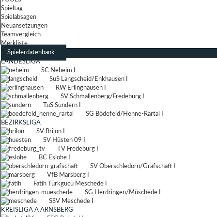
Spieltag
Spielabsagen
Neuansetzungen
Teamvergleich
Merkliste
Spielerdatenbank
LANDESLIGA
SC Neheim I
SuS Langscheid/Enkhausen I
RW Erlinghausen I
SV Schmallenberg/Fredeburg I
TuS Sundern I
SG Bödefeld/Henne-Rartal I
BEZIRKSLIGA
SV Brilon I
SV Hüsten 09 I
TV Fredeburg I
BC Eslohe I
SV Oberschledorn/Grafschaft I
VfB Marsberg I
Fatih Türkgücü Meschede I
SG Herdringen/Müschede I
SSV Meschede I
KREISLIGA A ARNSBERG