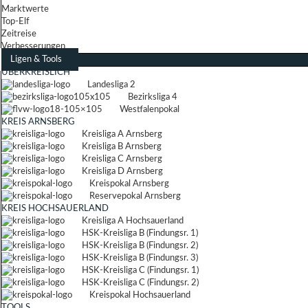
Marktwerte
Top-Elf
Zeitreise
Verbesserungen
Ligen & Tools
ÜBERKREISLICH
Landesliga 2
Bezirksliga 4
Westfalenpokal
KREIS ARNSBERG
Kreisliga A Arnsberg
Kreisliga B Arnsberg
Kreisliga C Arnsberg
Kreisliga D Arnsberg
Kreispokal Arnsberg
Reservepokal Arnsberg
KREIS HOCHSAUERLAND
Kreisliga A Hochsauerland
HSK-Kreisliga B (Findungsr. 1)
HSK-Kreisliga B (Findungsr. 2)
HSK-Kreisliga B (Findungsr. 3)
HSK-Kreisliga C (Findungsr. 1)
HSK-Kreisliga C (Findungsr. 2)
Kreispokal Hochsauerland
TOOLS