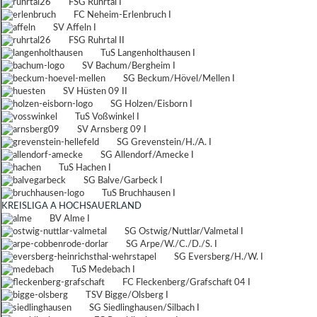
FSG Ruhrtal I
FC Neheim-Erlenbruch I
SV Affeln I
FSG Ruhrtal II
TuS Langenholthausen I
SV Bachum/Bergheim I
SG Beckum/Hövel/Mellen I
SV Hüsten 09 II
SG Holzen/Eisborn I
TuS Voßwinkel I
SV Arnsberg 09 I
SG Grevenstein/H./A. I
SG Allendorf/Amecke I
TuS Hachen I
SG Balve/Garbeck I
TuS Bruchhausen I
KREISLIGA A HOCHSAUERLAND
BV Alme I
SG Ostwig/Nuttlar/Valmetal I
SG Arpe/W./C./D./S. I
SG Eversberg/H./W. I
TuS Medebach I
FC Fleckenberg/Grafschaft 04 I
TSV Bigge/Olsberg I
SG Siedlinghausen/Silbach I