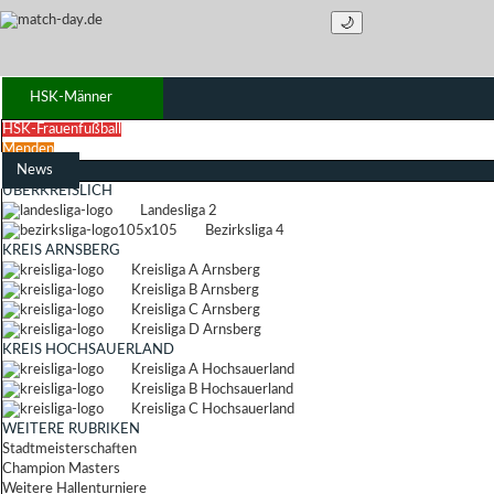
🌙
HSK-Männer
HSK-Frauenfußball
Menden
News
ÜBERKREISLICH
Landesliga 2
Bezirksliga 4
KREIS ARNSBERG
Kreisliga A Arnsberg
Kreisliga B Arnsberg
Kreisliga C Arnsberg
Kreisliga D Arnsberg
KREIS HOCHSAUERLAND
Kreisliga A Hochsauerland
Kreisliga B Hochsauerland
Kreisliga C Hochsauerland
WEITERE RUBRIKEN
Stadtmeisterschaften
Champion Masters
Weitere Hallenturniere