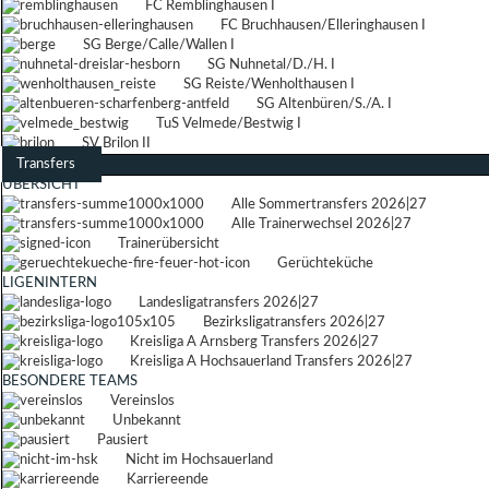
FC Remblinghausen I
FC Bruchhausen/Elleringhausen I
SG Berge/Calle/Wallen I
SG Nuhnetal/D./H. I
SG Reiste/Wenholthausen I
SG Altenbüren/S./A. I
TuS Velmede/Bestwig I
SV Brilon II
Transfers
ÜBERSICHT
Alle Sommertransfers 2026|27
Alle Trainerwechsel 2026|27
Trainerübersicht
Gerüchteküche
LIGENINTERN
Landesligatransfers 2026|27
Bezirksligatransfers 2026|27
Kreisliga A Arnsberg Transfers 2026|27
Kreisliga A Hochsauerland Transfers 2026|27
BESONDERE TEAMS
Vereinslos
Unbekannt
Pausiert
Nicht im Hochsauerland
Karriereende