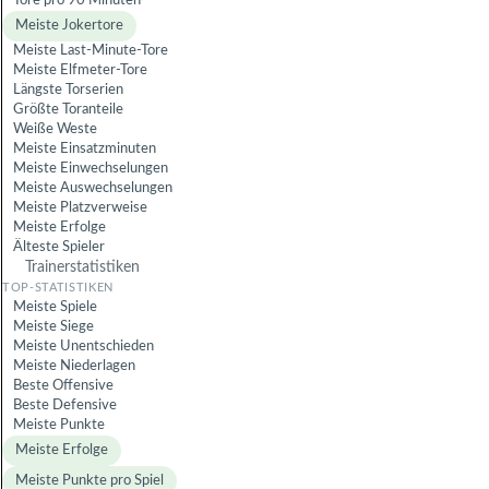
Tore pro 90 Minuten
Meiste Jokertore
Meiste Last-Minute-Tore
Meiste Elfmeter-Tore
Längste Torserien
Größte Toranteile
Weiße Weste
Meiste Einsatzminuten
Meiste Einwechselungen
Meiste Auswechselungen
Meiste Platzverweise
Meiste Erfolge
Älteste Spieler
Trainerstatistiken
Meiste Spiele
Meiste Siege
Meiste Unentschieden
Meiste Niederlagen
Beste Offensive
Beste Defensive
Meiste Punkte
Meiste Erfolge
Meiste Punkte pro Spiel