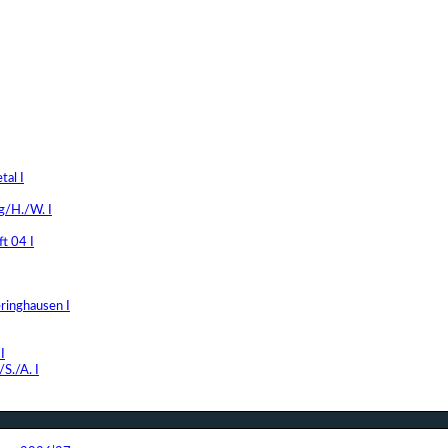
al I
g/H./W. I
t 04 I
ringhausen I
I
S./A. I