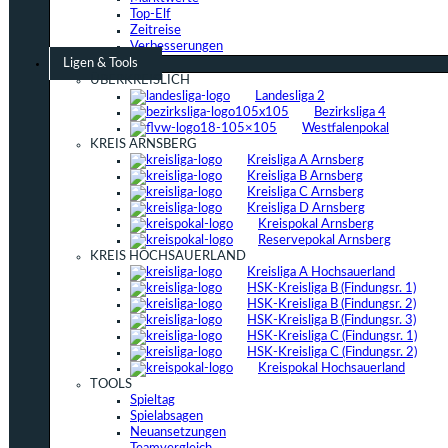
Top-Elf
Zeitreise
Verbesserungen
Ligen & Tools
ÜBERKREISLICH
Landesliga 2
Bezirksliga 4
Westfalenpokal
KREIS ARNSBERG
Kreisliga A Arnsberg
Kreisliga B Arnsberg
Kreisliga C Arnsberg
Kreisliga D Arnsberg
Kreispokal Arnsberg
Reservepokal Arnsberg
KREIS HOCHSAUERLAND
Kreisliga A Hochsauerland
HSK-Kreisliga B (Findungsr. 1)
HSK-Kreisliga B (Findungsr. 2)
HSK-Kreisliga B (Findungsr. 3)
HSK-Kreisliga C (Findungsr. 1)
HSK-Kreisliga C (Findungsr. 2)
Kreispokal Hochsauerland
TOOLS
Spieltag
Spielabsagen
Neuansetzungen