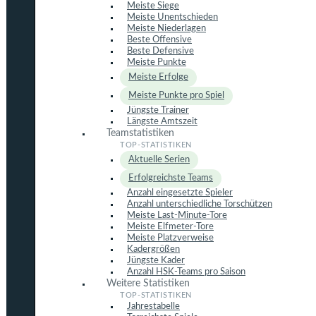
Meiste Siege
Meiste Unentschieden
Meiste Niederlagen
Beste Offensive
Beste Defensive
Meiste Punkte
Meiste Erfolge
Meiste Punkte pro Spiel
Jüngste Trainer
Längste Amtszeit
Teamstatistiken
Aktuelle Serien
Erfolgreichste Teams
Anzahl eingesetzte Spieler
Anzahl unterschiedliche Torschützen
Meiste Last-Minute-Tore
Meiste Elfmeter-Tore
Meiste Platzverweise
Kadergrößen
Jüngste Kader
Anzahl HSK-Teams pro Saison
Weitere Statistiken
Jahrestabelle