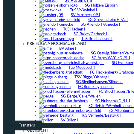
SV Hüsten 09 II
SG Holzen/Eisborn I
TuS Voßwinkel I
SV Arnsberg 09 I
SG Grevenstein/H./A. I
SG Allendorf/Amecke I
TuS Hachen I
SG Balve/Garbeck I
TuS Bruchhausen I
KREISLIGA A HOCHSAUERLAND
BV Alme I
SG Ostwig/Nuttlar/Valmet
SG Arpe/W./C./D./S. I
SG Eversber
TuS Medebach I
FC Fleckenberg/Grafschaf
TSV Bigge/Olsberg I
SG Siedlinghausen/Silbach I
FC Remblinghausen I
FC Bruchhausen/Elle
SG Berge/Calle/Wallen I
SG Nuhnetal/D./H. I
SG Reiste/Wenholthausen 
SG Altenbüren/
TuS Velmede/Bestwig I
SV Brilon II
Transfers
ÜBERSICHT