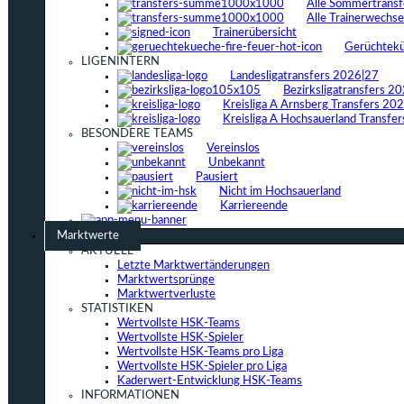
Alle Sommertrans
Alle Trainerwechs
Trainerübersicht
Gerüchtek
LIGENINTERN
Landesligatransfers 2026|27
Bezirksligatransfers 2
Kreisliga A Arnsberg Transfers 20
Kreisliga A Hochsauerland Transfe
BESONDERE TEAMS
Vereinslos
Unbekannt
Pausiert
Nicht im Hochsauerland
Karriereende
Marktwerte
AKTUELL
Letzte Marktwertänderungen
Marktwertsprünge
Marktwertverluste
STATISTIKEN
Wertvollste HSK-Teams
Wertvollste HSK-Spieler
Wertvollste HSK-Teams pro Liga
Wertvollste HSK-Spieler pro Liga
Kaderwert-Entwicklung HSK-Teams
INFORMATIONEN