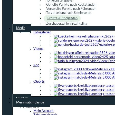
Torreichste Spiele
Geholte Punkte nach Rückständen
Verspielte Punkte nach Führungen
Torverteilung nach Spielphasen
Größte Aufholjagden
Zuschauerzahlen Bezirksliga
Media
Fotogalerien
Videos
Video: Fat
App
Mehr als 7.0
Mehr als 6.000 A
Mehr als 5.000 A
eSports
Spieltag
Mein match-day.de
ACCOUNT
Mein Account