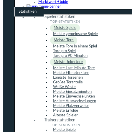
Marktwert-Guide
Statistiken
Spielerstatistiken
Meiste Spiele
Meiste gemeinsame Spiele
Meiste Tore
Meiste Tore in einem Spiel
Tore pro Spiel
Tore pro 90 Minuten
Meiste Jokertore
Meiste Last-Minute-Tore
Meiste Elfmeter-Tore
Längste Torserien
Größte Toranteile
Weiße Weste
Meiste Einsatzminuten
Meiste Einwechselungen
Meiste Auswechselungen
Meiste Platzverweise
Meiste Erfolge
Älteste Spieler
Trainerstatistiken
Meiste Spiele