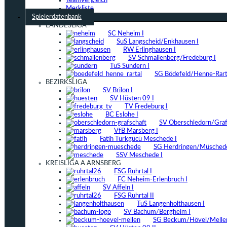
Teamvergleich
Merkliste
Spielerdatenbank
LANDESLIGA
SC Neheim I
SuS Langscheid/Enkhausen I
RW Erlinghausen I
SV Schmallenberg/Fredeburg I
TuS Sundern I
SG Bödefeld/Henne-Rarta
BEZIRKSLIGA
SV Brilon I
SV Hüsten 09 I
TV Fredeburg I
BC Eslohe I
SV Oberschledorn/Grafs
VfB Marsberg I
Fatih Türkgücü Meschede I
SG Herdringen/Müschede
SSV Meschede I
KREISLIGA A ARNSBERG
FSG Ruhrtal I
FC Neheim-Erlenbruch I
SV Affeln I
FSG Ruhrtal II
TuS Langenholthausen I
SV Bachum/Bergheim I
SG Beckum/Hövel/Mellen