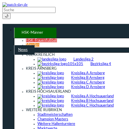
🌙
HSK-Männer
HSK-Frauenfußball
Menden
News
ÜBERKREISLICH
Landesliga 2
Bezirksliga 4
KREIS ARNSBERG
Kreisliga A Arnsberg
Kreisliga B Arnsberg
Kreisliga C Arnsberg
Kreisliga D Arnsberg
KREIS HOCHSAUERLAND
Kreisliga A Hochsauerland
Kreisliga B Hochsauerland
Kreisliga C Hochsauerland
WEITERE RUBRIKEN
Stadtmeisterschaften
Champion Masters
Weitere Hallenturniere
Marktwerte