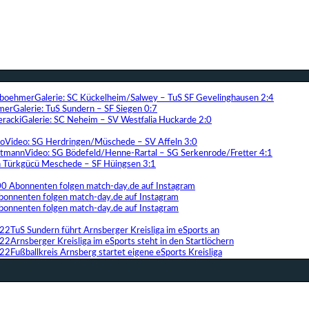
Galerie: SC Kückelheim/Salwey – TuS SF Gevelinghausen 2:4
Galerie: TuS Sundern – SF Siegen 0:7
Galerie: SC Neheim – SV Westfalia Huckarde 2:0
Video: SG Herdringen/Müschede – SV Affeln 3:0
Video: SG Bödefeld/Henne-Rartal – SG Serkenrode/Fretter 4:1
ih Türkgücü Meschede – SF Hüingsen 3:1
00 Abonnenten folgen match-day.de auf Instagram
bonnenten folgen match-day.de auf Instagram
bonnenten folgen match-day.de auf Instagram
TuS Sundern führt Arnsberger Kreisliga im eSports an
Arnsberger Kreisliga im eSports steht in den Startlöchern
Fußballkreis Arnsberg startet eigene eSports Kreisliga