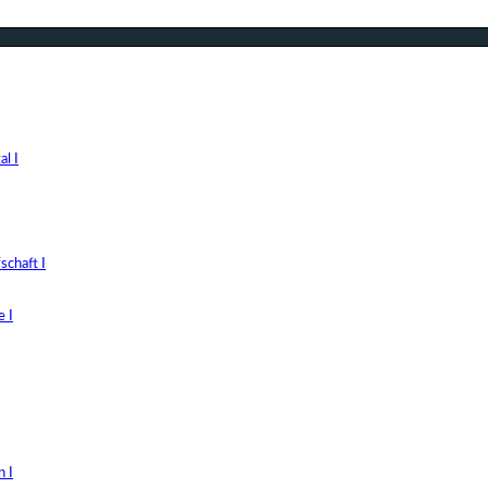
l I
chaft I
 I
 I