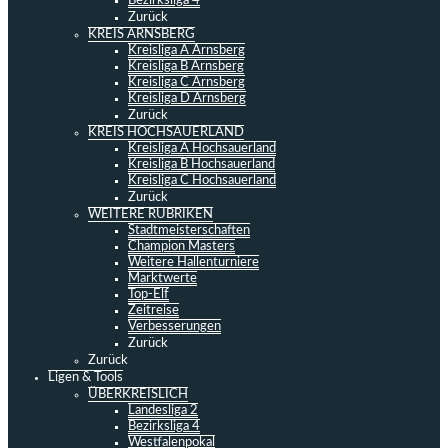
Bezirksliga 4
Zurück
KREIS ARNSBERG
Kreisliga A Arnsberg
Kreisliga B Arnsberg
Kreisliga C Arnsberg
Kreisliga D Arnsberg
Zurück
KREIS HOCHSAUERLAND
Kreisliga A Hochsauerland
Kreisliga B Hochsauerland
Kreisliga C Hochsauerland
Zurück
WEITERE RUBRIKEN
Stadtmeisterschaften
Champion Masters
Weitere Hallenturniere
Marktwerte
Top-Elf
Zeitreise
Verbesserungen
Zurück
Zurück
Ligen & Tools
ÜBERKREISLICH
Landesliga 2
Bezirksliga 4
Westfalenpokal