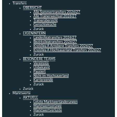
Transfers
ÜBERSICHT
Alle Sommertransfers 2026|27
Alle Trainerwechsel 2026|27
Trainerübersicht
Gerüchteküche
Zurück
LIGENINTERN
Landesligatransfers 2026|27
Bezirksligatransfers 2026|27
Kreisliga A Arnsberg Transfers 2026|27
Kreisliga A Hochsauerland Transfers 2026|27
Zurück
BESONDERE TEAMS
Vereinslos
Unbekannt
Pausiert
Nicht im Hochsauerland
Karriereende
Zurück
Zurück
Marktwerte
AKTUELL
Letzte Marktwertänderungen
Marktwertsprünge
Marktwertverluste
Zurück