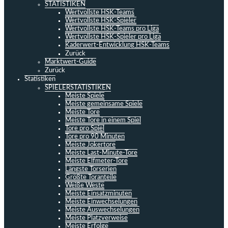
STATISTIKEN
Wertvollste HSK-Teams
Wertvollste HSK-Spieler
Wertvollste HSK-Teams pro Liga
Wertvollste HSK-Spieler pro Liga
Kaderwert-Entwicklung HSK-Teams
Zurück
Marktwert-Guide
Zurück
Statistiken
SPIELERSTATISTIKEN
Meiste Spiele
Meiste gemeinsame Spiele
Meiste Tore
Meiste Tore in einem Spiel
Tore pro Spiel
Tore pro 90 Minuten
Meiste Jokertore
Meiste Last-Minute-Tore
Meiste Elfmeter-Tore
Längste Torserien
Größte Toranteile
Weiße Weste
Meiste Einsatzminuten
Meiste Einwechselungen
Meiste Auswechselungen
Meiste Platzverweise
Meiste Erfolge