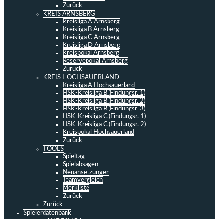
Zurück
KREIS ARNSBERG
Kreisliga A Arnsberg
Kreisliga B Arnsberg
Kreisliga C Arnsberg
Kreisliga D Arnsberg
Kreispokal Arnsberg
Reservepokal Arnsberg
Zurück
KREIS HOCHSAUERLAND
Kreisliga A Hochsauerland
HSK-Kreisliga B (Findungsr. 1)
HSK-Kreisliga B (Findungsr. 2)
HSK-Kreisliga B (Findungsr. 3)
HSK-Kreisliga C (Findungsr. 1)
HSK-Kreisliga C (Findungsr. 2)
Kreispokal Hochsauerland
Zurück
TOOLS
Spieltag
Spielabsagen
Neuansetzungen
Teamvergleich
Merkliste
Zurück
Zurück
Spielerdatenbank