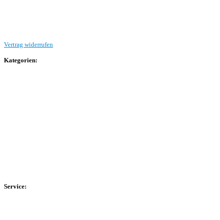
Beitrag einreichen
Vertrag widerrufen
Kategorien:
Allgemein
Landesliga 2
Bezirksliga 4
Kreisliga A Arnsberg
Kreisliga A Hochsauerland
Kreisliga B Arnsberg
Kreisliga B Hochsauerland
Kreisliga C Arnsberg
HSK-Kreisliga C West
HSK-Kreisliga C Ost
Kreisliga D Arnsberg
Service:
Spieltag
Spielerdatenbank