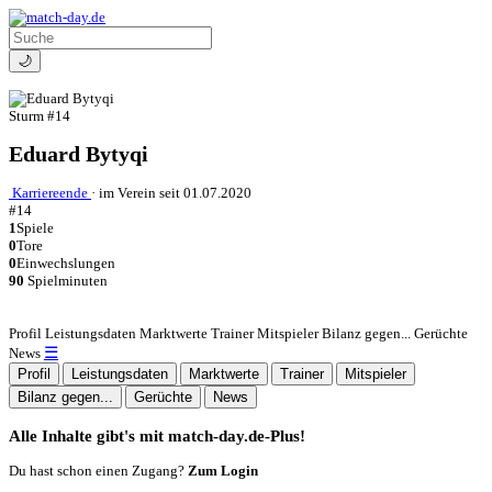
🌙
Sturm
#14
Eduard Bytyqi
Karriereende
·
im Verein seit 01.07.2020
#14
1
Spiele
0
Tore
0
Einwechslungen
90
Spielminuten
Profil
Leistungsdaten
Marktwerte
Trainer
Mitspieler
Bilanz gegen...
Gerüchte
☰
News
Profil
Leistungsdaten
Marktwerte
Trainer
Mitspieler
Bilanz gegen...
Gerüchte
News
Alle Inhalte gibt's mit match-day.de-Plus!
Du hast schon einen Zugang?
Zum Login