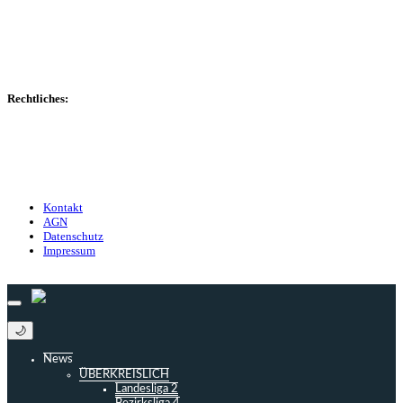
Transfers
Marktwerte
Statistiken
Gerüchte
Managerspiel
Rechtliches:
Kontakt
Nutzungsbedingungen
Datenschutz
Impressum
Kontakt
AGN
Datenschutz
Impressum
© 2013 - 2026 match-day.de | Die aktuellsten News des Sauerlandfußballs
🌙
News
ÜBERKREISLICH
Landesliga 2