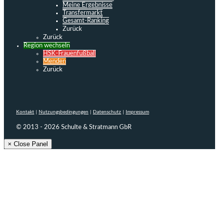
Meine Ergebnisse
Transfermarkt
Gesamt-Ranking
Zurück
Zurück
Region wechseln
HSK-Frauenfußball
Menden
Zurück
Kontakt
|
Nutzungsbedingungen
|
Datenschutz
|
Impressum
© 2013 - 2026 Schulte & Stratmann GbR
× Close Panel