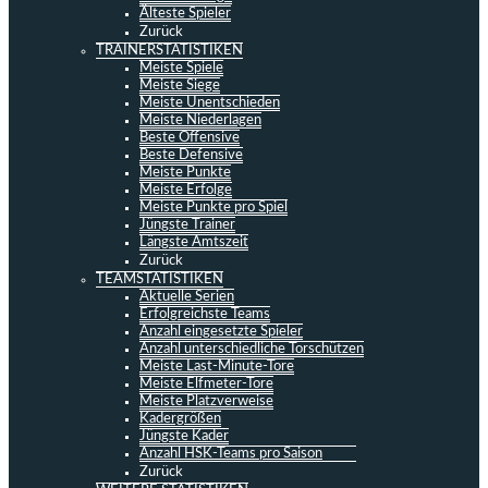
Älteste Spieler
Zurück
TRAINERSTATISTIKEN
Meiste Spiele
Meiste Siege
Meiste Unentschieden
Meiste Niederlagen
Beste Offensive
Beste Defensive
Meiste Punkte
Meiste Erfolge
Meiste Punkte pro Spiel
Jüngste Trainer
Längste Amtszeit
Zurück
TEAMSTATISTIKEN
Aktuelle Serien
Erfolgreichste Teams
Anzahl eingesetzte Spieler
Anzahl unterschiedliche Torschützen
Meiste Last-Minute-Tore
Meiste Elfmeter-Tore
Meiste Platzverweise
Kadergrößen
Jüngste Kader
Anzahl HSK-Teams pro Saison
Zurück