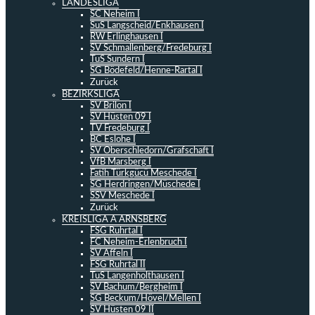
LANDESLIGA
SC Neheim I
SuS Langscheid/Enkhausen I
RW Erlinghausen I
SV Schmallenberg/Fredeburg I
TuS Sundern I
SG Bödefeld/Henne-Rartal I
Zurück
BEZIRKSLIGA
SV Brilon I
SV Hüsten 09 I
TV Fredeburg I
BC Eslohe I
SV Oberschledorn/Grafschaft I
VfB Marsberg I
Fatih Türkgücü Meschede I
SG Herdringen/Müschede I
SSV Meschede I
Zurück
KREISLIGA A ARNSBERG
FSG Ruhrtal I
FC Neheim-Erlenbruch I
SV Affeln I
FSG Ruhrtal II
TuS Langenholthausen I
SV Bachum/Bergheim I
SG Beckum/Hövel/Mellen I
SV Hüsten 09 II