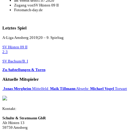
Im Verein seit
01.07.2020
Zugang von
SV Hüsten 09 II
Foto
match-day.de
Letztes Spiel
A-Liga Arnsberg 2019|20 – 9. Spieltag
SV Hüsten 09 II
2:3
SV Bachum/B. I
Zu Aufstellungen & Toren
Aktuelle Mitspieler
Jonas Mergheim
Mittelfeld
Maik Tillmann
Abwehr
Michael Vogel
Torwart
Kontakt:
Schulte & Stratmann GbR
Alt Hüsten 13
59759 Arnsberg