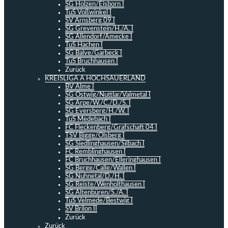
SG Holzen/Eisborn I
TuS Voßwinkel I
SV Arnsberg 09 I
SG Grevenstein/H./A. I
SG Allendorf/Amecke I
TuS Hachen I
SG Balve/Garbeck I
TuS Bruchhausen I
Zurück
KREISLIGA A HOCHSAUERLAND
BV Alme I
SG Ostwig/Nuttlar/Valmetal I
SG Arpe/W./C./D./S. I
SG Eversberg/H./W. I
TuS Medebach I
FC Fleckenberg/Grafschaft 04 I
TSV Bigge/Olsberg I
SG Siedlinghausen/Silbach I
FC Remblinghausen I
FC Bruchhausen/Elleringhausen I
SG Berge/Calle/Wallen I
SG Nuhnetal/D./H. I
SG Reiste/Wenholthausen I
SG Altenbüren/S./A. I
TuS Velmede/Bestwig I
SV Brilon II
Zurück
Zurück