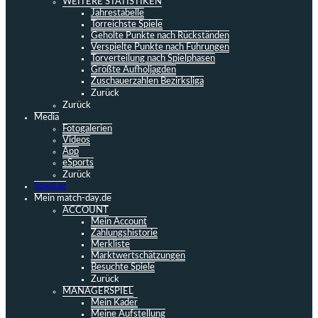
WEITERE STATISTIKEN
Jahrestabelle
Torreichste Spiele
Geholte Punkte nach Rückständen
Verspielte Punkte nach Führungen
Torverteilung nach Spielphasen
Größte Aufholjagden
Zuschauerzahlen Bezirksliga
Zurück
Zurück
Media
Fotogalerien
Videos
App
eSports
Zurück
Spieltag
Mein match-day.de
ACCOUNT
Mein Account
Zahlungshistorie
Merkliste
Marktwertschätzungen
Besuchte Spiele
Zurück
MANAGERSPIEL
Mein Kader
Meine Aufstellung