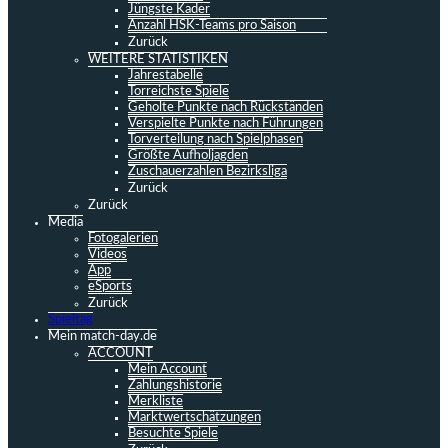
Jüngste Kader
Anzahl HSK-Teams pro Saison
Zurück
WEITERE STATISTIKEN
Jahrestabelle
Torreichste Spiele
Geholte Punkte nach Rückständen
Verspielte Punkte nach Führungen
Torverteilung nach Spielphasen
Größte Aufholjagden
Zuschauerzahlen Bezirksliga
Zurück
Zurück
Media
Fotogalerien
Videos
App
eSports
Zurück
Spieltag
Mein match-day.de
ACCOUNT
Mein Account
Zahlungshistorie
Merkliste
Marktwertschätzungen
Besuchte Spiele