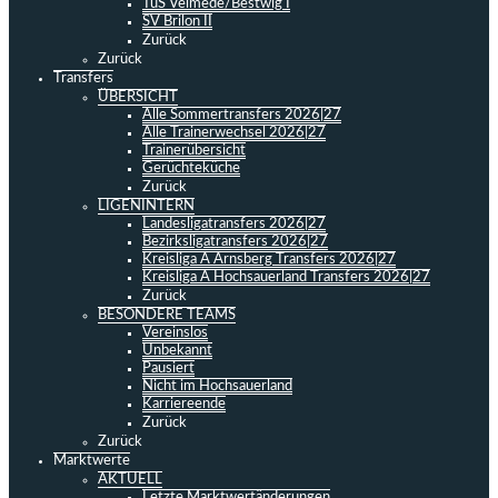
TuS Velmede/Bestwig I
SV Brilon II
Zurück
Zurück
Transfers
ÜBERSICHT
Alle Sommertransfers 2026|27
Alle Trainerwechsel 2026|27
Trainerübersicht
Gerüchteküche
Zurück
LIGENINTERN
Landesligatransfers 2026|27
Bezirksligatransfers 2026|27
Kreisliga A Arnsberg Transfers 2026|27
Kreisliga A Hochsauerland Transfers 2026|27
Zurück
BESONDERE TEAMS
Vereinslos
Unbekannt
Pausiert
Nicht im Hochsauerland
Karriereende
Zurück
Zurück
Marktwerte
AKTUELL
Letzte Marktwertänderungen