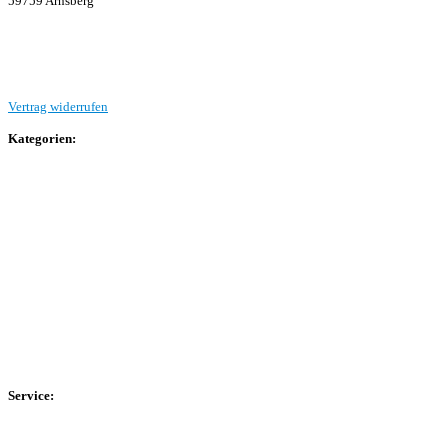
59759 Arnsberg
Beitrag einreichen
Vertrag widerrufen
Kategorien:
Allgemein
Landesliga 2
Bezirksliga 4
Kreisliga A Arnsberg
Kreisliga A Hochsauerland
Kreisliga B Arnsberg
Kreisliga B Hochsauerland
Kreisliga C Arnsberg
HSK-Kreisliga C West
HSK-Kreisliga C Ost
Kreisliga D Arnsberg
Service:
Spieltag