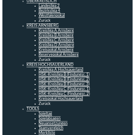
ÜBERKREISLICH
Landesliga 2
Bezirksliga 4
Westfalenpokal
Zurück
KREIS ARNSBERG
Kreisliga A Arnsberg
Kreisliga B Arnsberg
Kreisliga C Arnsberg
Kreisliga D Arnsberg
Kreispokal Arnsberg
Reservepokal Arnsberg
Zurück
KREIS HOCHSAUERLAND
Kreisliga A Hochsauerland
HSK-Kreisliga B (Findungsr. 1)
HSK-Kreisliga B (Findungsr. 2)
HSK-Kreisliga B (Findungsr. 3)
HSK-Kreisliga C (Findungsr. 1)
HSK-Kreisliga C (Findungsr. 2)
Kreispokal Hochsauerland
Zurück
TOOLS
Spieltag
Spielabsagen
Neuansetzungen
Teamvergleich
Merkliste