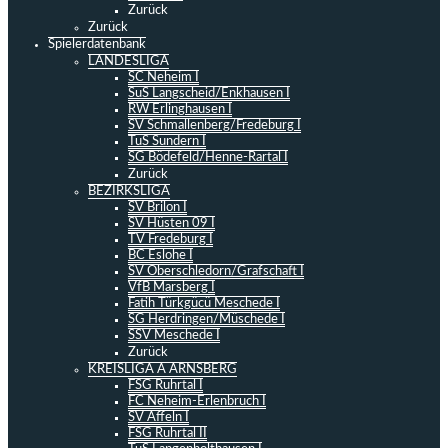
Zurück
Zurück
Spielerdatenbank
LANDESLIGA
SC Neheim I
SuS Langscheid/Enkhausen I
RW Erlinghausen I
SV Schmallenberg/Fredeburg I
TuS Sundern I
SG Bödefeld/Henne-Rartal I
Zurück
BEZIRKSLIGA
SV Brilon I
SV Hüsten 09 I
TV Fredeburg I
BC Eslohe I
SV Oberschledorn/Grafschaft I
VfB Marsberg I
Fatih Türkgücü Meschede I
SG Herdringen/Müschede I
SSV Meschede I
Zurück
KREISLIGA A ARNSBERG
FSG Ruhrtal I
FC Neheim-Erlenbruch I
SV Affeln I
FSG Ruhrtal II