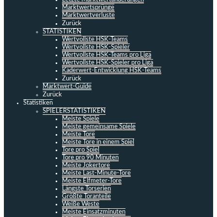
Marktwertsprünge
Marktwertverluste
Zurück
STATISTIKEN
Wertvollste HSK-Teams
Wertvollste HSK-Spieler
Wertvollste HSK-Teams pro Liga
Wertvollste HSK-Spieler pro Liga
Kaderwert-Entwicklung HSK-Teams
Zurück
Marktwert-Guide
Zurück
Statistiken
SPIELERSTATISTIKEN
Meiste Spiele
Meiste gemeinsame Spiele
Meiste Tore
Meiste Tore in einem Spiel
Tore pro Spiel
Tore pro 90 Minuten
Meiste Jokertore
Meiste Last-Minute-Tore
Meiste Elfmeter-Tore
Längste Torserien
Größte Toranteile
Weiße Weste
Meiste Einsatzminuten