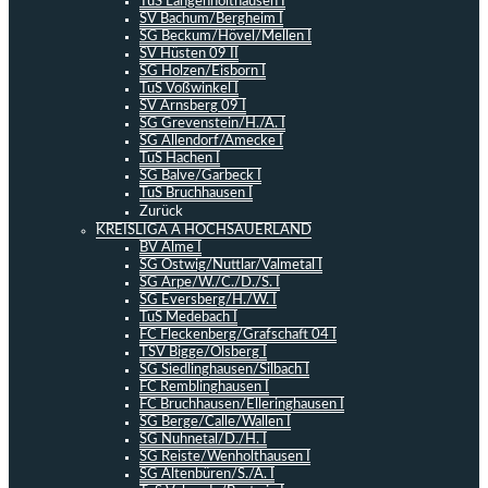
TuS Langenholthausen I
SV Bachum/Bergheim I
SG Beckum/Hövel/Mellen I
SV Hüsten 09 II
SG Holzen/Eisborn I
TuS Voßwinkel I
SV Arnsberg 09 I
SG Grevenstein/H./A. I
SG Allendorf/Amecke I
TuS Hachen I
SG Balve/Garbeck I
TuS Bruchhausen I
Zurück
KREISLIGA A HOCHSAUERLAND
BV Alme I
SG Ostwig/Nuttlar/Valmetal I
SG Arpe/W./C./D./S. I
SG Eversberg/H./W. I
TuS Medebach I
FC Fleckenberg/Grafschaft 04 I
TSV Bigge/Olsberg I
SG Siedlinghausen/Silbach I
FC Remblinghausen I
FC Bruchhausen/Elleringhausen I
SG Berge/Calle/Wallen I
SG Nuhnetal/D./H. I
SG Reiste/Wenholthausen I
SG Altenbüren/S./A. I