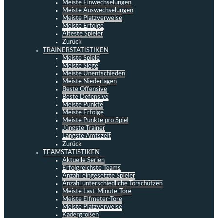
Meiste Einwechselungen
Meiste Auswechselungen
Meiste Platzverweise
Meiste Erfolge
Älteste Spieler
Zurück
TRAINERSTATISTIKEN
Meiste Spiele
Meiste Siege
Meiste Unentschieden
Meiste Niederlagen
Beste Offensive
Beste Defensive
Meiste Punkte
Meiste Erfolge
Meiste Punkte pro Spiel
Jüngste Trainer
Längste Amtszeit
Zurück
TEAMSTATISTIKEN
Aktuelle Serien
Erfolgreichste Teams
Anzahl eingesetzte Spieler
Anzahl unterschiedliche Torschützen
Meiste Last-Minute-Tore
Meiste Elfmeter-Tore
Meiste Platzverweise
Kadergrößen