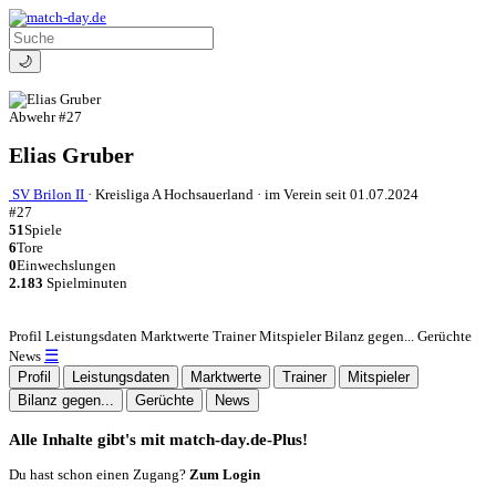
🌙
Abwehr
#27
Elias Gruber
SV Brilon II
·
Kreisliga A Hochsauerland
·
im Verein seit 01.07.2024
#27
51
Spiele
6
Tore
0
Einwechslungen
2.183
Spielminuten
Profil
Leistungsdaten
Marktwerte
Trainer
Mitspieler
Bilanz gegen...
Gerüchte
☰
News
Profil
Leistungsdaten
Marktwerte
Trainer
Mitspieler
Bilanz gegen...
Gerüchte
News
Alle Inhalte gibt's mit match-day.de-Plus!
Du hast schon einen Zugang?
Zum Login