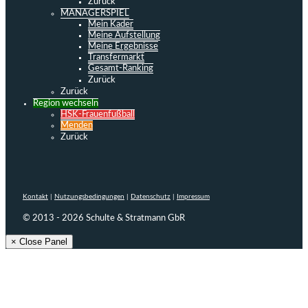
Zurück
MANAGERSPIEL
Mein Kader
Meine Aufstellung
Meine Ergebnisse
Transfermarkt
Gesamt-Ranking
Zurück
Zurück
Region wechseln
HSK-Frauenfußball
Menden
Zurück
Kontakt
|
Nutzungsbedingungen
|
Datenschutz
|
Impressum
© 2013 - 2026 Schulte & Stratmann GbR
× Close Panel