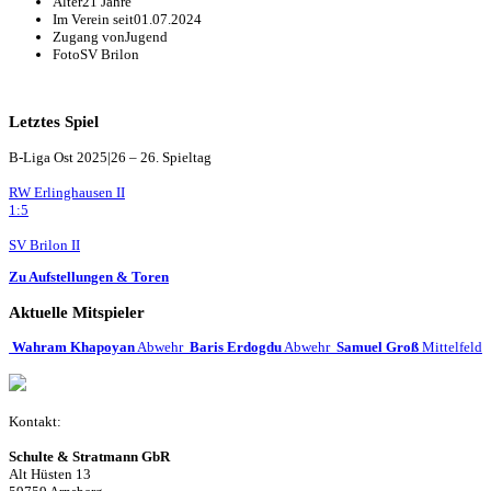
Alter
21 Jahre
Im Verein seit
01.07.2024
Zugang von
Jugend
Foto
SV Brilon
Letztes Spiel
B-Liga Ost 2025|26 – 26. Spieltag
RW Erlinghausen II
1:5
SV Brilon II
Zu Aufstellungen & Toren
Aktuelle Mitspieler
Wahram Khapoyan
Abwehr
Baris Erdogdu
Abwehr
Samuel Groß
Mittelfeld
Kontakt:
Schulte & Stratmann GbR
Alt Hüsten 13