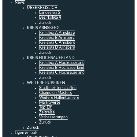
News
ÜBERKREISLICH
Landesliga 2
Bezirksliga 4
Zurück
KREIS ARNSBERG
Kreisliga A Arnsberg
Kreisliga B Arnsberg
Kreisliga C Arnsberg
Kreisliga D Arnsberg
Zurück
KREIS HOCHSAUERLAND
Kreisliga A Hochsauerland
Kreisliga B Hochsauerland
Kreisliga C Hochsauerland
Zurück
WEITERE RUBRIKEN
Stadtmeisterschaften
Champion Masters
Weitere Hallenturniere
Marktwerte
Top-Elf
Zeitreise
Verbesserungen
Zurück
Zurück
Ligen & Tools