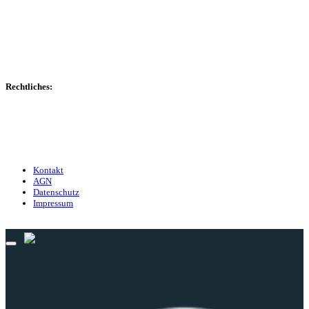
Spielerdatenbank
Transfers
Marktwerte
Statistiken
Gerüchte
Managerspiel
Rechtliches:
Kontakt
Nutzungsbedingungen
Datenschutz
Impressum
Kontakt
AGN
Datenschutz
Impressum
© 2013 - 2026 match-day.de | Die aktuellsten News des Sauerlandfußballs