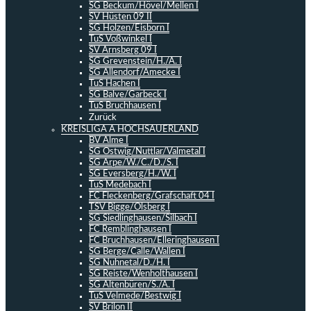
SG Beckum/Hövel/Mellen I
SV Hüsten 09 II
SG Holzen/Eisborn I
TuS Voßwinkel I
SV Arnsberg 09 I
SG Grevenstein/H./A. I
SG Allendorf/Amecke I
TuS Hachen I
SG Balve/Garbeck I
TuS Bruchhausen I
Zurück
KREISLIGA A HOCHSAUERLAND
BV Alme I
SG Ostwig/Nuttlar/Valmetal I
SG Arpe/W./C./D./S. I
SG Eversberg/H./W. I
TuS Medebach I
FC Fleckenberg/Grafschaft 04 I
TSV Bigge/Olsberg I
SG Siedlinghausen/Silbach I
FC Remblinghausen I
FC Bruchhausen/Elleringhausen I
SG Berge/Calle/Wallen I
SG Nuhnetal/D./H. I
SG Reiste/Wenholthausen I
SG Altenbüren/S./A. I
TuS Velmede/Bestwig I
SV Brilon II