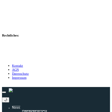
Spielerdatenbank
Transfers
Marktwerte
Statistiken
Gerüchte
Managerspiel
Rechtliches:
Kontakt
Nutzungsbedingungen
Datenschutz
Impressum
Kontakt
AGN
Datenschutz
Impressum
© 2013 - 2026 match-day.de | Die aktuellsten News des Sauerlandfußballs
🌙
News