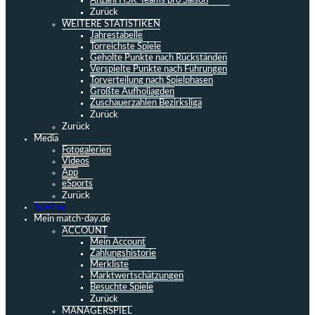
Anzahl HSK-Teams pro Saison
Zurück
WEITERE STATISTIKEN
Jahrestabelle
Torreichste Spiele
Geholte Punkte nach Rückständen
Verspielte Punkte nach Führungen
Torverteilung nach Spielphasen
Größte Aufholjagden
Zuschauerzahlen Bezirksliga
Zurück
Zurück
Media
Fotogalerien
Videos
App
eSports
Zurück
Spieltag
Mein match-day.de
ACCOUNT
Mein Account
Zahlungshistorie
Merkliste
Marktwertschätzungen
Besuchte Spiele
Zurück
MANAGERSPIEL