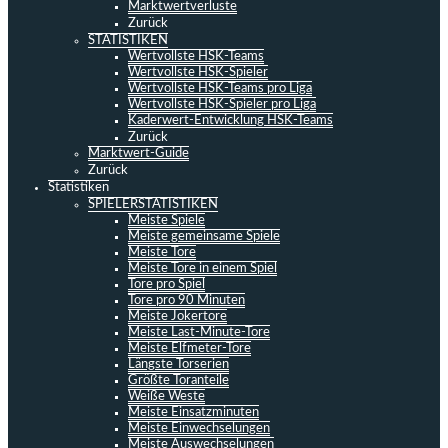
Marktwertverluste
Zurück
STATISTIKEN
Wertvollste HSK-Teams
Wertvollste HSK-Spieler
Wertvollste HSK-Teams pro Liga
Wertvollste HSK-Spieler pro Liga
Kaderwert-Entwicklung HSK-Teams
Zurück
Marktwert-Guide
Zurück
Statistiken
SPIELERSTATISTIKEN
Meiste Spiele
Meiste gemeinsame Spiele
Meiste Tore
Meiste Tore in einem Spiel
Tore pro Spiel
Tore pro 90 Minuten
Meiste Jokertore
Meiste Last-Minute-Tore
Meiste Elfmeter-Tore
Längste Torserien
Größte Toranteile
Weiße Weste
Meiste Einsatzminuten
Meiste Einwechselungen
Meiste Auswechselungen