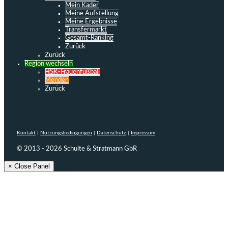
Mein Kader
Meine Aufstellung
Meine Ergebnisse
Transfermarkt
Gesamt-Ranking
Zurück
Zurück
Region wechseln
HSK-Frauenfußball
Menden
Zurück
Kontakt
|
Nutzungsbedingungen
|
Datenschutz
|
Impressum
© 2013 - 2026 Schulte & Stratmann GbR
× Close Panel