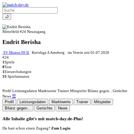
🌙
Mittelfeld
#24
Neuzugang
Endrit Berisha
SV Hüsten 09 II
·
Kreisliga A Arnsberg
·
im Verein seit 01.07.2026
#24
1
Spiele
0
Tore
1
Einwechslungen
55
Spielminuten
Profil
Leistungsdaten
Marktwerte
Trainer
Mitspieler
Bilanz gegen...
Gerüchte
☰
News
Profil
Leistungsdaten
Marktwerte
Trainer
Mitspieler
Bilanz gegen...
Gerüchte
News
Alle Inhalte gibt's mit match-day.de-Plus!
Du hast schon einen Zugang?
Zum Login