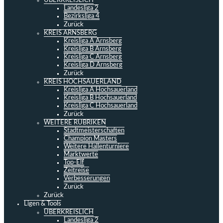
ÜBERKREISLICH
Landesliga 2
Bezirksliga 4
Zurück
KREIS ARNSBERG
Kreisliga A Arnsberg
Kreisliga B Arnsberg
Kreisliga C Arnsberg
Kreisliga D Arnsberg
Zurück
KREIS HOCHSAUERLAND
Kreisliga A Hochsauerland
Kreisliga B Hochsauerland
Kreisliga C Hochsauerland
Zurück
WEITERE RUBRIKEN
Stadtmeisterschaften
Champion Masters
Weitere Hallenturniere
Marktwerte
Top-Elf
Zeitreise
Verbesserungen
Zurück
Zurück
Ligen & Tools
ÜBERKREISLICH
Landesliga 2