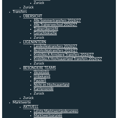
Zurück
Zurück
Transfers
ÜBERSICHT
Alle Sommertransfers 2026|27
Alle Trainerwechsel 2026|27
Trainerübersicht
Gerüchteküche
Zurück
LIGENINTERN
Landesligatransfers 2026|27
Bezirksligatransfers 2026|27
Kreisliga A Arnsberg Transfers 2026|27
Kreisliga A Hochsauerland Transfers 2026|27
Zurück
BESONDERE TEAMS
Vereinslos
Unbekannt
Pausiert
Nicht im Hochsauerland
Karriereende
Zurück
Zurück
Marktwerte
AKTUELL
Letzte Marktwertänderungen
Marktwertsprünge