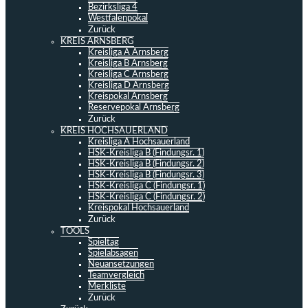
Bezirksliga 4
Westfalenpokal
Zurück
KREIS ARNSBERG
Kreisliga A Arnsberg
Kreisliga B Arnsberg
Kreisliga C Arnsberg
Kreisliga D Arnsberg
Kreispokal Arnsberg
Reservepokal Arnsberg
Zurück
KREIS HOCHSAUERLAND
Kreisliga A Hochsauerland
HSK-Kreisliga B (Findungsr. 1)
HSK-Kreisliga B (Findungsr. 2)
HSK-Kreisliga B (Findungsr. 3)
HSK-Kreisliga C (Findungsr. 1)
HSK-Kreisliga C (Findungsr. 2)
Kreispokal Hochsauerland
Zurück
TOOLS
Spieltag
Spielabsagen
Neuansetzungen
Teamvergleich
Merkliste
Zurück