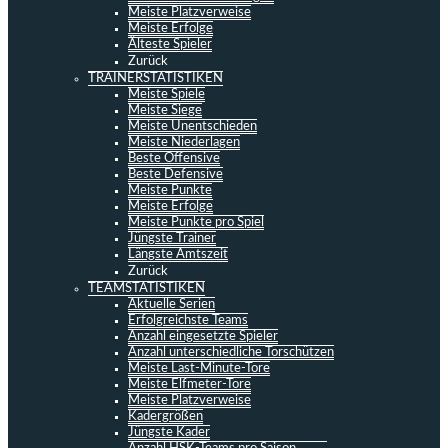
Meiste Platzverweise
Meiste Erfolge
Älteste Spieler
Zurück
TRAINERSTATISTIKEN
Meiste Spiele
Meiste Siege
Meiste Unentschieden
Meiste Niederlagen
Beste Offensive
Beste Defensive
Meiste Punkte
Meiste Erfolge
Meiste Punkte pro Spiel
Jüngste Trainer
Längste Amtszeit
Zurück
TEAMSTATISTIKEN
Aktuelle Serien
Erfolgreichste Teams
Anzahl eingesetzte Spieler
Anzahl unterschiedliche Torschützen
Meiste Last-Minute-Tore
Meiste Elfmeter-Tore
Meiste Platzverweise
Kadergrößen
Jüngste Kader