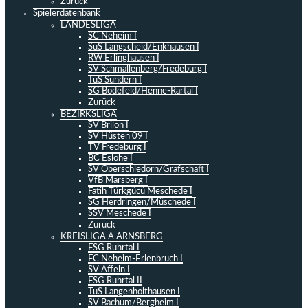
Zurück
Spielerdatenbank
LANDESLIGA
SC Neheim I
SuS Langscheid/Enkhausen I
RW Erlinghausen I
SV Schmallenberg/Fredeburg I
TuS Sundern I
SG Bödefeld/Henne-Rartal I
Zurück
BEZIRKSLIGA
SV Brilon I
SV Hüsten 09 I
TV Fredeburg I
BC Eslohe I
SV Oberschledorn/Grafschaft I
VfB Marsberg I
Fatih Türkgücü Meschede I
SG Herdringen/Müschede I
SSV Meschede I
Zurück
KREISLIGA A ARNSBERG
FSG Ruhrtal I
FC Neheim-Erlenbruch I
SV Affeln I
FSG Ruhrtal II
TuS Langenholthausen I
SV Bachum/Bergheim I