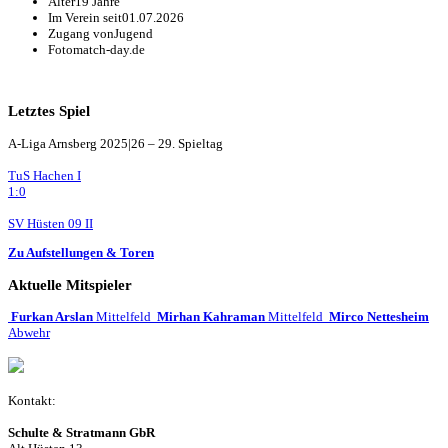
Alter
19 Jahre
Im Verein seit
01.07.2026
Zugang von
Jugend
Foto
match-day.de
Letztes Spiel
A-Liga Arnsberg 2025|26 – 29. Spieltag
TuS Hachen I
1:0
SV Hüsten 09 II
Zu Aufstellungen & Toren
Aktuelle Mitspieler
Furkan Arslan
Mittelfeld
Mirhan Kahraman
Mittelfeld
Mirco Nettesheim
Abwehr
Kontakt:
Schulte & Stratmann GbR