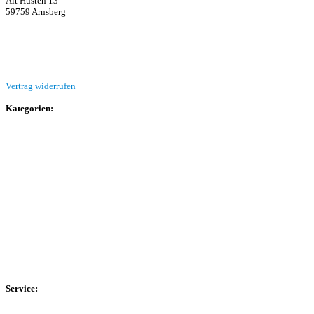
Alt Hüsten 13
59759 Arnsberg
Beitrag einreichen
Vertrag widerrufen
Kategorien:
Allgemein
Landesliga 2
Bezirksliga 4
Kreisliga A Arnsberg
Kreisliga A Hochsauerland
Kreisliga B Arnsberg
Kreisliga B Hochsauerland
Kreisliga C Arnsberg
HSK-Kreisliga C West
HSK-Kreisliga C Ost
Kreisliga D Arnsberg
Service:
Spieltag