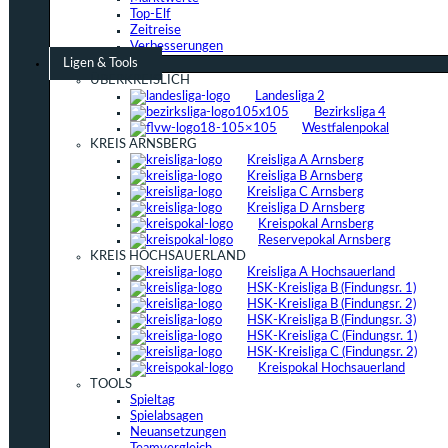
Top-Elf
Zeitreise
Verbesserungen
Ligen & Tools
ÜBERKREISLICH
Landesliga 2
Bezirksliga 4
Westfalenpokal
KREIS ARNSBERG
Kreisliga A Arnsberg
Kreisliga B Arnsberg
Kreisliga C Arnsberg
Kreisliga D Arnsberg
Kreispokal Arnsberg
Reservepokal Arnsberg
KREIS HOCHSAUERLAND
Kreisliga A Hochsauerland
HSK-Kreisliga B (Findungsr. 1)
HSK-Kreisliga B (Findungsr. 2)
HSK-Kreisliga B (Findungsr. 3)
HSK-Kreisliga C (Findungsr. 1)
HSK-Kreisliga C (Findungsr. 2)
Kreispokal Hochsauerland
TOOLS
Spieltag
Spielabsagen
Neuansetzungen