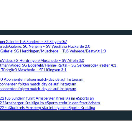
Galerie: TuS Sundern – SF Siegen 0:7
Galerie: SC Neheim – SV Westfalia Huckarde 2:0
Galerie: SG Herdringen/Müschede – TuS Velmede/Bestwig 1:0
Video: SG Herdringen/Müschede – SV Affeln 3:0
Video: SG Bödefeld/Henne-Rartal – SG Serkenrode/Fretter 4:1
ih Türkgücü Meschede – SF Hüingsen 3:1
00 Abonnenten folgen match-day.de auf Instagram
bonnenten folgen match-day.de auf Instagram
bonnenten folgen match-day.de auf Instagram
TuS Sundern führt Arnsberger Kreisliga im eSports an
Arnsberger Kreisliga im eSports steht in den Startlöchern
Fußballkreis Arnsberg startet eigene eSports Kreisliga