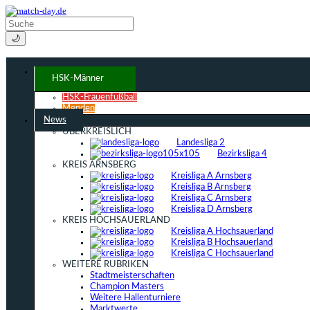
🌙
HSK-Männer
HSK-Frauenfußball
Menden
News
ÜBERKREISLICH
Landesliga 2
Bezirksliga 4
KREIS ARNSBERG
Kreisliga A Arnsberg
Kreisliga B Arnsberg
Kreisliga C Arnsberg
Kreisliga D Arnsberg
KREIS HOCHSAUERLAND
Kreisliga A Hochsauerland
Kreisliga B Hochsauerland
Kreisliga C Hochsauerland
WEITERE RUBRIKEN
Stadtmeisterschaften
Champion Masters
Weitere Hallenturniere
Marktwerte