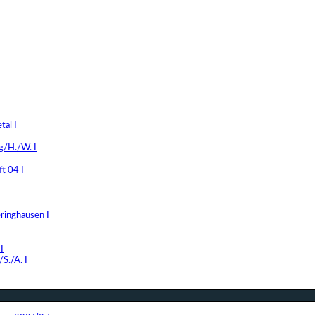
al I
g/H./W. I
t 04 I
ringhausen I
I
S./A. I