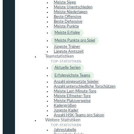
Meiste Siege
Meiste Unentschieden
Meiste Niederlagen
Beste Offensive
Beste Defensive
Meiste Punkte
Meiste Erfolge
Meiste Punkte pro Spiel
Jüngste Trainer
Längste Amtszeit
Teamstatistiken
Aktuelle Serien
Erfolgreichste Teams
Anzahl eingesetzte Spieler
Anzahl unterschiedliche Torschützen
Meiste Last-Minute-Tore
Meiste Elfmeter-Tore
Meiste Platzverweise
Kadergrößen
Jüngste Kader
Anzahl HSK-Teams pro Saison
Weitere Statistiken
Jahrestabelle