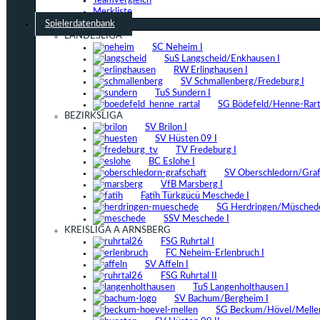
Teamvergleich
Merkliste
Spielerdatenbank
LANDESLIGA
SC Neheim I
SuS Langscheid/Enkhausen I
RW Erlinghausen I
SV Schmallenberg/Fredeburg I
TuS Sundern I
SG Bödefeld/Henne-Rarta
BEZIRKSLIGA
SV Brilon I
SV Hüsten 09 I
TV Fredeburg I
BC Eslohe I
SV Oberschledorn/Grafs
VfB Marsberg I
Fatih Türkgücü Meschede I
SG Herdringen/Müschede
SSV Meschede I
KREISLIGA A ARNSBERG
FSG Ruhrtal I
FC Neheim-Erlenbruch I
SV Affeln I
FSG Ruhrtal II
TuS Langenholthausen I
SV Bachum/Bergheim I
SG Beckum/Hövel/Mellen