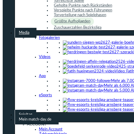
Torreichste Spiele
Geholte Punkte nach Rückständen
Verspielte Punkte nach Führungen
Torverteilung nach Spielphasen
Größte Aufholjagden
Zuschauerzahlen Bezirksliga
Media
Fotogalerien
Videos
Video: Fat
App
Mehr als 7.0
Mehr als 6.000 A
Mehr als 5.000 A
eSports
Spieltag
Mein match-day.de
ACCOUNT
Mein Account