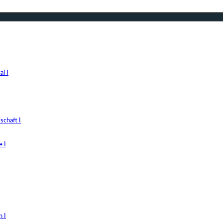
l I
chaft I
 I
 I