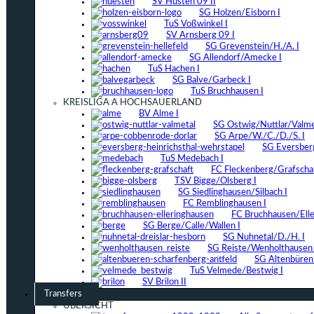
SV Hüsten 09 II
SG Holzen/Eisborn I
TuS Voßwinkel I
SV Arnsberg 09 I
SG Grevenstein/H./A. I
SG Allendorf/Amecke I
TuS Hachen I
SG Balve/Garbeck I
TuS Bruchhausen I
KREISLIGA A HOCHSAUERLAND
BV Alme I
SG Ostwig/Nuttlar/Valmet
SG Arpe/W./C./D./S. I
SG Eversber
TuS Medebach I
FC Fleckenberg/Grafschaf
TSV Bigge/Olsberg I
SG Siedlinghausen/Silbach I
FC Remblinghausen I
FC Bruchhausen/Elle
SG Berge/Calle/Wallen I
SG Nuhnetal/D./H. I
SG Reiste/Wenholthausen 
SG Altenbüren/
TuS Velmede/Bestwig I
SV Brilon II
Transfers
ÜBERSICHT