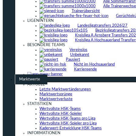
Alle Sommertrans
Alle Trainerwechs
Trainerübersicht
Gerüchtek
LIGENINTERN
Landesligatransfers 2026|27
Bezirksligatransfers 2
Kreisliga A Arnsberg Transfers 20
Kreisliga A Hochsauerland Transfe
BESONDERE TEAMS
Vereinslos
Unbekannt
Pausiert
Nicht im Hochsauerland
Karriereende
Marktwerte
AKTUELL
Letzte Marktwertänderungen
Marktwertsprünge
Marktwertverluste
STATISTIKEN
Wertvollste HSK-Teams
Wertvollste HSK-Spieler
Wertvollste HSK-Teams pro Liga
Wertvollste HSK-Spieler pro Liga
Kaderwert-Entwicklung HSK-Teams
INFORMATIONEN