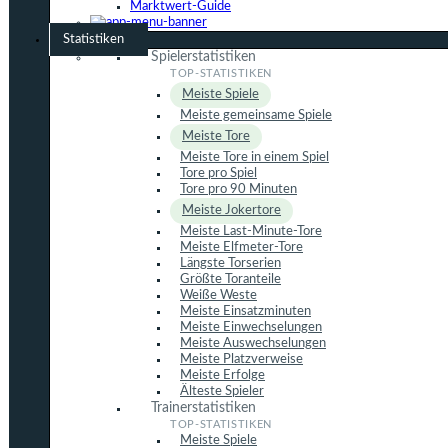
Marktwert-Guide
Statistiken
Spielerstatistiken
Meiste Spiele
Meiste gemeinsame Spiele
Meiste Tore
Meiste Tore in einem Spiel
Tore pro Spiel
Tore pro 90 Minuten
Meiste Jokertore
Meiste Last-Minute-Tore
Meiste Elfmeter-Tore
Längste Torserien
Größte Toranteile
Weiße Weste
Meiste Einsatzminuten
Meiste Einwechselungen
Meiste Auswechselungen
Meiste Platzverweise
Meiste Erfolge
Älteste Spieler
Trainerstatistiken
Meiste Spiele