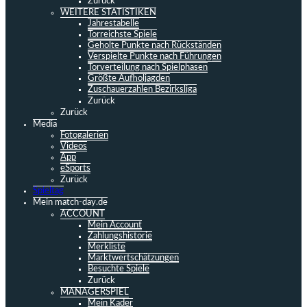
Zurück
WEITERE STATISTIKEN
Jahrestabelle
Torreichste Spiele
Geholte Punkte nach Rückständen
Verspielte Punkte nach Führungen
Torverteilung nach Spielphasen
Größte Aufholjagden
Zuschauerzahlen Bezirksliga
Zurück
Zurück
Media
Fotogalerien
Videos
App
eSports
Zurück
Spieltag
Mein match-day.de
ACCOUNT
Mein Account
Zahlungshistorie
Merkliste
Marktwertschätzungen
Besuchte Spiele
Zurück
MANAGERSPIEL
Mein Kader