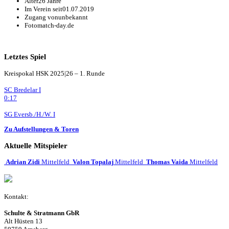
Alter
26 Jahre
Im Verein seit
01.07.2019
Zugang von
unbekannt
Foto
match-day.de
Letztes Spiel
Kreispokal HSK 2025|26 – 1. Runde
SC Bredelar I
0:17
SG Eversb./H./W. I
Zu Aufstellungen & Toren
Aktuelle Mitspieler
Adrian Zidi
Mittelfeld
Valon Topalaj
Mittelfeld
Thomas Vaida
Mittelfeld
Kontakt:
Schulte & Stratmann GbR
Alt Hüsten 13