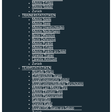
Meiste Erfolge
Älteste Spieler
Zurück
TRAINERSTATISTIKEN
Meiste Spiele
Meiste Siege
Meiste Unentschieden
Meiste Niederlagen
Beste Offensive
Beste Defensive
Meiste Punkte
Meiste Erfolge
Meiste Punkte pro Spiel
Jüngste Trainer
Längste Amtszeit
Zurück
TEAMSTATISTIKEN
Aktuelle Serien
Erfolgreichste Teams
Anzahl eingesetzte Spieler
Anzahl unterschiedliche Torschützen
Meiste Last-Minute-Tore
Meiste Elfmeter-Tore
Meiste Platzverweise
Kadergrößen
Jüngste Kader
Anzahl HSK-Teams pro Saison