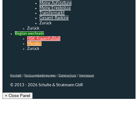
Meine Aufstellung
Meine Ergebnisse
Transfermarkt
Gesamt-Ranking
Zurück
Zurück
Region wechseln
HSK-Frauenfußball
Menden
Zurück
Kontakt
|
Nutzungsbedingungen
|
Datenschutz
|
Impressum
© 2013 - 2026 Schulte & Stratmann GbR
× Close Panel