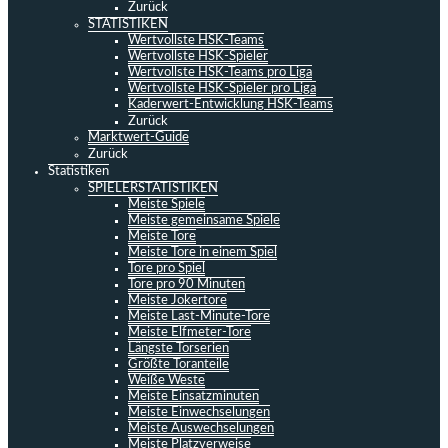
Zurück
STATISTIKEN
Wertvollste HSK-Teams
Wertvollste HSK-Spieler
Wertvollste HSK-Teams pro Liga
Wertvollste HSK-Spieler pro Liga
Kaderwert-Entwicklung HSK-Teams
Zurück
Marktwert-Guide
Zurück
Statistiken
SPIELERSTATISTIKEN
Meiste Spiele
Meiste gemeinsame Spiele
Meiste Tore
Meiste Tore in einem Spiel
Tore pro Spiel
Tore pro 90 Minuten
Meiste Jokertore
Meiste Last-Minute-Tore
Meiste Elfmeter-Tore
Längste Torserien
Größte Toranteile
Weiße Weste
Meiste Einsatzminuten
Meiste Einwechselungen
Meiste Auswechselungen
Meiste Platzverweise