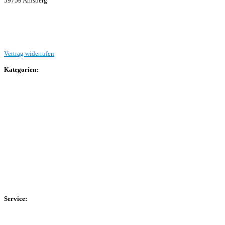
59759 Arnsberg
Beitrag einreichen
Vertrag widerrufen
Kategorien:
Allgemein
Landesliga 2
Bezirksliga 4
Kreisliga A Arnsberg
Kreisliga A Hochsauerland
Kreisliga B Arnsberg
Kreisliga B Hochsauerland
Kreisliga C Arnsberg
HSK-Kreisliga C West
HSK-Kreisliga C Ost
Kreisliga D Arnsberg
Service:
Spieltag