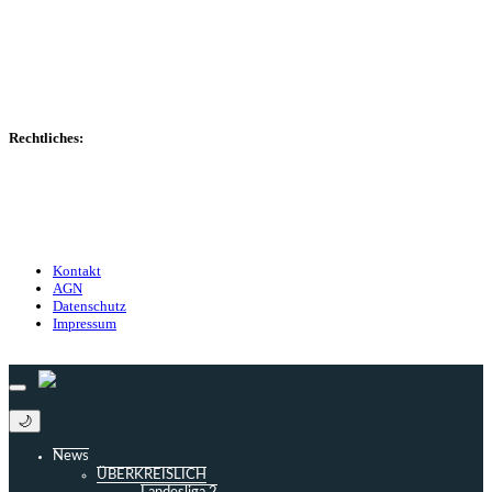
Spielerdatenbank
Transfers
Marktwerte
Statistiken
Gerüchte
Managerspiel
Rechtliches:
Kontakt
Nutzungsbedingungen
Datenschutz
Impressum
Kontakt
AGN
Datenschutz
Impressum
© 2013 - 2026 match-day.de | Die aktuellsten News des Sauerlandfußballs
🌙
News
ÜBERKREISLICH