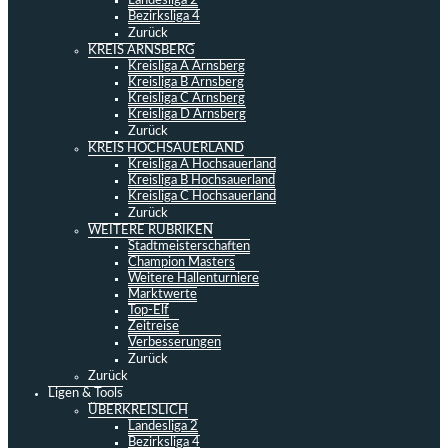
Landesliga 2
Bezirksliga 4
Zurück
KREIS ARNSBERG
Kreisliga A Arnsberg
Kreisliga B Arnsberg
Kreisliga C Arnsberg
Kreisliga D Arnsberg
Zurück
KREIS HOCHSAUERLAND
Kreisliga A Hochsauerland
Kreisliga B Hochsauerland
Kreisliga C Hochsauerland
Zurück
WEITERE RUBRIKEN
Stadtmeisterschaften
Champion Masters
Weitere Hallenturniere
Marktwerte
Top-Elf
Zeitreise
Verbesserungen
Zurück
Zurück
Ligen & Tools
ÜBERKREISLICH
Landesliga 2
Bezirksliga 4