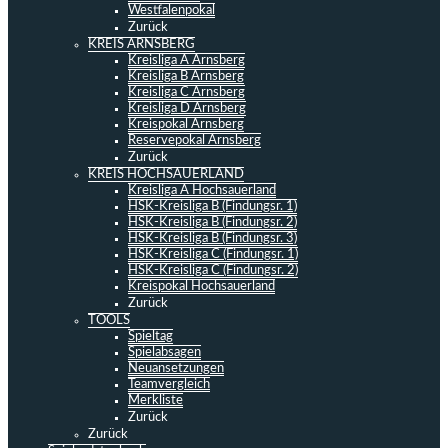
Westfalenpokal
Zurück
KREIS ARNSBERG
Kreisliga A Arnsberg
Kreisliga B Arnsberg
Kreisliga C Arnsberg
Kreisliga D Arnsberg
Kreispokal Arnsberg
Reservepokal Arnsberg
Zurück
KREIS HOCHSAUERLAND
Kreisliga A Hochsauerland
HSK-Kreisliga B (Findungsr. 1)
HSK-Kreisliga B (Findungsr. 2)
HSK-Kreisliga B (Findungsr. 3)
HSK-Kreisliga C (Findungsr. 1)
HSK-Kreisliga C (Findungsr. 2)
Kreispokal Hochsauerland
Zurück
TOOLS
Spieltag
Spielabsagen
Neuansetzungen
Teamvergleich
Merkliste
Zurück
Zurück