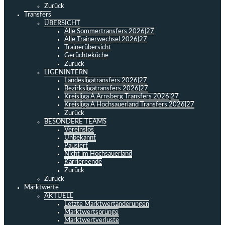
Zurück
Transfers
ÜBERSICHT
Alle Sommertransfers 2026|27
Alle Trainerwechsel 2026|27
Trainerübersicht
Gerüchteküche
Zurück
LIGENINTERN
Landesligatransfers 2026|27
Bezirksligatransfers 2026|27
Kreisliga A Arnsberg Transfers 2026|27
Kreisliga A Hochsauerland Transfers 2026|27
Zurück
BESONDERE TEAMS
Vereinslos
Unbekannt
Pausiert
Nicht im Hochsauerland
Karriereende
Zurück
Zurück
Marktwerte
AKTUELL
Letzte Marktwertänderungen
Marktwertsprünge
Marktwertverluste