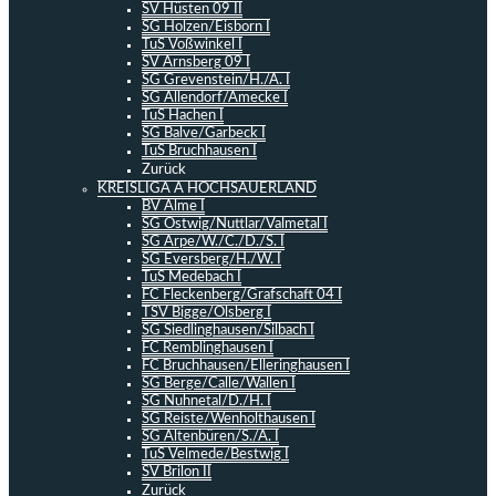
SV Hüsten 09 II
SG Holzen/Eisborn I
TuS Voßwinkel I
SV Arnsberg 09 I
SG Grevenstein/H./A. I
SG Allendorf/Amecke I
TuS Hachen I
SG Balve/Garbeck I
TuS Bruchhausen I
Zurück
KREISLIGA A HOCHSAUERLAND
BV Alme I
SG Ostwig/Nuttlar/Valmetal I
SG Arpe/W./C./D./S. I
SG Eversberg/H./W. I
TuS Medebach I
FC Fleckenberg/Grafschaft 04 I
TSV Bigge/Olsberg I
SG Siedlinghausen/Silbach I
FC Remblinghausen I
FC Bruchhausen/Elleringhausen I
SG Berge/Calle/Wallen I
SG Nuhnetal/D./H. I
SG Reiste/Wenholthausen I
SG Altenbüren/S./A. I
TuS Velmede/Bestwig I
SV Brilon II
Zurück