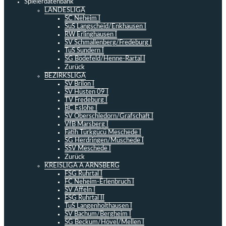
Spielerdatenbank
LANDESLIGA
SC Neheim I
SuS Langscheid/Enkhausen I
RW Erlinghausen I
SV Schmallenberg/Fredeburg I
TuS Sundern I
SG Bödefeld/Henne-Rartal I
Zurück
BEZIRKSLIGA
SV Brilon I
SV Hüsten 09 I
TV Fredeburg I
BC Eslohe I
SV Oberschledorn/Grafschaft I
VfB Marsberg I
Fatih Türkgücü Meschede I
SG Herdringen/Müschede I
SSV Meschede I
Zurück
KREISLIGA A ARNSBERG
FSG Ruhrtal I
FC Neheim-Erlenbruch I
SV Affeln I
FSG Ruhrtal II
TuS Langenholthausen I
SV Bachum/Bergheim I
SG Beckum/Hövel/Mellen I