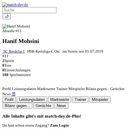
🌙
Abwehr
#11
Hanif Mohsini
SC Bredelar I
·
HSK-Kreisliga C Ost
·
im Verein seit 01.07.2019
#11
2
Spiele
0
Tore
0
Einwechslungen
180
Spielminuten
Profil
Leistungsdaten
Marktwerte
Trainer
Mitspieler
Bilanz gegen...
Gerüchte
☰
News
Profil
Leistungsdaten
Marktwerte
Trainer
Mitspieler
Bilanz gegen...
Gerüchte
News
Alle Inhalte gibt's mit match-day.de-Plus!
Du hast schon einen Zugang?
Zum Login