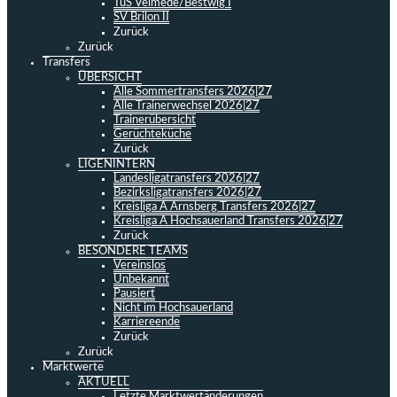
TuS Velmede/Bestwig I
SV Brilon II
Zurück
Zurück
Transfers
ÜBERSICHT
Alle Sommertransfers 2026|27
Alle Trainerwechsel 2026|27
Trainerübersicht
Gerüchteküche
Zurück
LIGENINTERN
Landesligatransfers 2026|27
Bezirksligatransfers 2026|27
Kreisliga A Arnsberg Transfers 2026|27
Kreisliga A Hochsauerland Transfers 2026|27
Zurück
BESONDERE TEAMS
Vereinslos
Unbekannt
Pausiert
Nicht im Hochsauerland
Karriereende
Zurück
Zurück
Marktwerte
AKTUELL
Letzte Marktwertänderungen