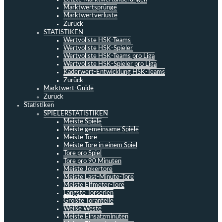
Marktwertsprünge
Marktwertverluste
Zurück
STATISTIKEN
Wertvollste HSK-Teams
Wertvollste HSK-Spieler
Wertvollste HSK-Teams pro Liga
Wertvollste HSK-Spieler pro Liga
Kaderwert-Entwicklung HSK-Teams
Zurück
Marktwert-Guide
Zurück
Statistiken
SPIELERSTATISTIKEN
Meiste Spiele
Meiste gemeinsame Spiele
Meiste Tore
Meiste Tore in einem Spiel
Tore pro Spiel
Tore pro 90 Minuten
Meiste Jokertore
Meiste Last-Minute-Tore
Meiste Elfmeter-Tore
Längste Torserien
Größte Toranteile
Weiße Weste
Meiste Einsatzminuten