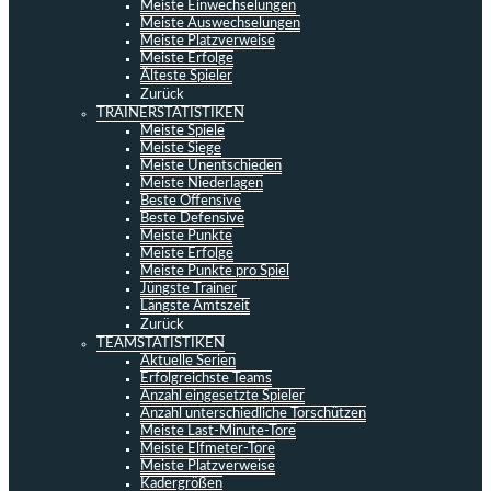
Meiste Einwechselungen
Meiste Auswechselungen
Meiste Platzverweise
Meiste Erfolge
Älteste Spieler
Zurück
TRAINERSTATISTIKEN
Meiste Spiele
Meiste Siege
Meiste Unentschieden
Meiste Niederlagen
Beste Offensive
Beste Defensive
Meiste Punkte
Meiste Erfolge
Meiste Punkte pro Spiel
Jüngste Trainer
Längste Amtszeit
Zurück
TEAMSTATISTIKEN
Aktuelle Serien
Erfolgreichste Teams
Anzahl eingesetzte Spieler
Anzahl unterschiedliche Torschützen
Meiste Last-Minute-Tore
Meiste Elfmeter-Tore
Meiste Platzverweise
Kadergrößen