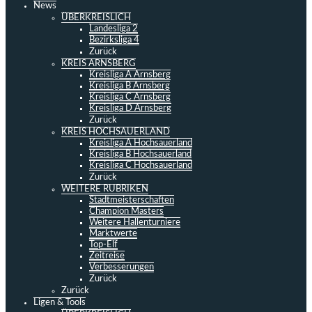
News
ÜBERKREISLICH
Landesliga 2
Bezirksliga 4
Zurück
KREIS ARNSBERG
Kreisliga A Arnsberg
Kreisliga B Arnsberg
Kreisliga C Arnsberg
Kreisliga D Arnsberg
Zurück
KREIS HOCHSAUERLAND
Kreisliga A Hochsauerland
Kreisliga B Hochsauerland
Kreisliga C Hochsauerland
Zurück
WEITERE RUBRIKEN
Stadtmeisterschaften
Champion Masters
Weitere Hallenturniere
Marktwerte
Top-Elf
Zeitreise
Verbesserungen
Zurück
Zurück
Ligen & Tools