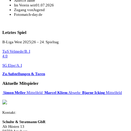
Alter
19 Jahre
Im Verein seit
01.07.2026
Zugang von
Jugend
Foto
match-day.de
Letztes Spiel
B-Liga West 2025|26 – 24. Spieltag
TuS Velmede/B. I
4:0
SG Elpe/A. I
Zu Aufstellungen & Toren
Aktuelle Mitspieler
Simon Meller
Mittelfeld
Marcel Kliem
Abwehr
Bjarne Icking
Mittelfeld
Kontakt:
Schulte & Stratmann GbR
Alt Hüsten 13