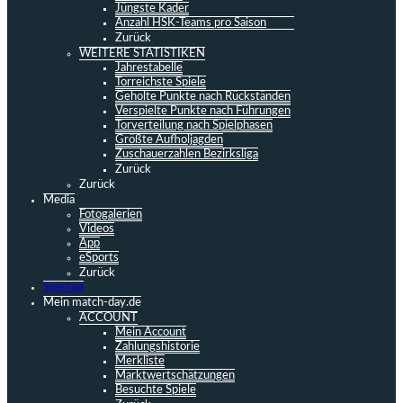
Jüngste Kader
Anzahl HSK-Teams pro Saison
Zurück
WEITERE STATISTIKEN
Jahrestabelle
Torreichste Spiele
Geholte Punkte nach Rückständen
Verspielte Punkte nach Führungen
Torverteilung nach Spielphasen
Größte Aufholjagden
Zuschauerzahlen Bezirksliga
Zurück
Zurück
Media
Fotogalerien
Videos
App
eSports
Zurück
Spieltag
Mein match-day.de
ACCOUNT
Mein Account
Zahlungshistorie
Merkliste
Marktwertschätzungen
Besuchte Spiele