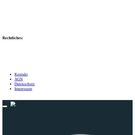
Spielerdatenbank
Transfers
Marktwerte
Statistiken
Gerüchte
Managerspiel
Rechtliches:
Kontakt
Nutzungsbedingungen
Datenschutz
Impressum
Kontakt
AGN
Datenschutz
Impressum
© 2013 - 2026 match-day.de | Die aktuellsten News des Sauerlandfußballs