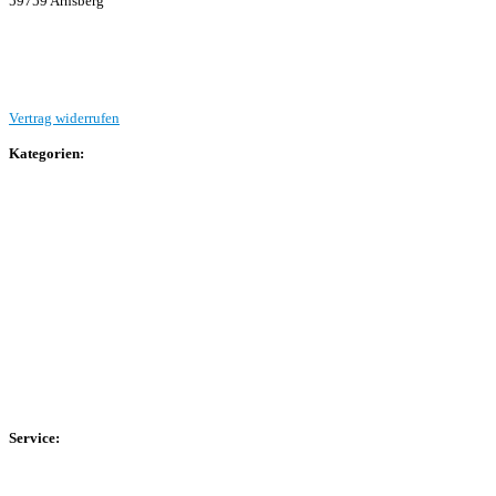
59759 Arnsberg
Beitrag einreichen
Vertrag widerrufen
Kategorien:
Allgemein
Landesliga 2
Bezirksliga 4
Kreisliga A Arnsberg
Kreisliga A Hochsauerland
Kreisliga B Arnsberg
Kreisliga B Hochsauerland
Kreisliga C Arnsberg
HSK-Kreisliga C West
HSK-Kreisliga C Ost
Kreisliga D Arnsberg
Service:
Spieltag