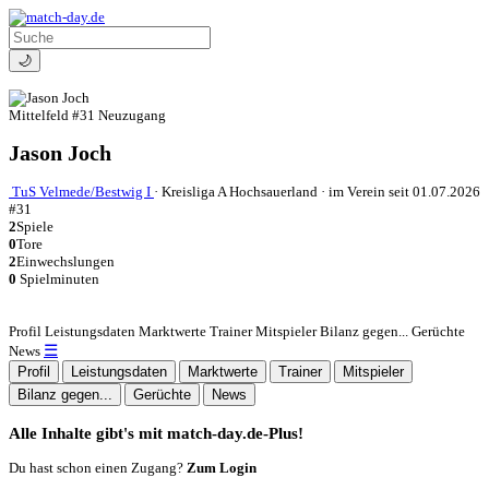
🌙
Mittelfeld
#31
Neuzugang
Jason Joch
TuS Velmede/Bestwig I
·
Kreisliga A Hochsauerland
·
im Verein seit 01.07.2026
#31
2
Spiele
0
Tore
2
Einwechslungen
0
Spielminuten
Profil
Leistungsdaten
Marktwerte
Trainer
Mitspieler
Bilanz gegen...
Gerüchte
☰
News
Profil
Leistungsdaten
Marktwerte
Trainer
Mitspieler
Bilanz gegen...
Gerüchte
News
Alle Inhalte gibt's mit match-day.de-Plus!
Du hast schon einen Zugang?
Zum Login