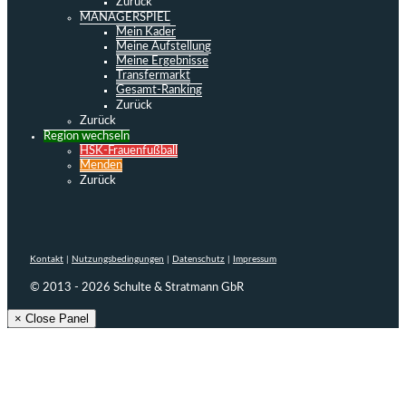
Zurück
MANAGERSPIEL
Mein Kader
Meine Aufstellung
Meine Ergebnisse
Transfermarkt
Gesamt-Ranking
Zurück
Zurück
Region wechseln
HSK-Frauenfußball
Menden
Zurück
Kontakt
|
Nutzungsbedingungen
|
Datenschutz
|
Impressum
© 2013 - 2026 Schulte & Stratmann GbR
× Close Panel