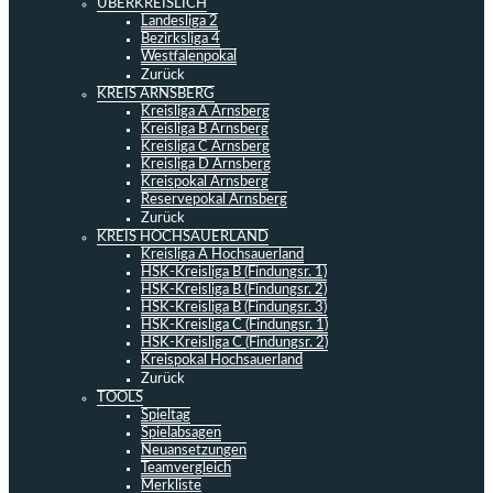
ÜBERKREISLICH
Landesliga 2
Bezirksliga 4
Westfalenpokal
Zurück
KREIS ARNSBERG
Kreisliga A Arnsberg
Kreisliga B Arnsberg
Kreisliga C Arnsberg
Kreisliga D Arnsberg
Kreispokal Arnsberg
Reservepokal Arnsberg
Zurück
KREIS HOCHSAUERLAND
Kreisliga A Hochsauerland
HSK-Kreisliga B (Findungsr. 1)
HSK-Kreisliga B (Findungsr. 2)
HSK-Kreisliga B (Findungsr. 3)
HSK-Kreisliga C (Findungsr. 1)
HSK-Kreisliga C (Findungsr. 2)
Kreispokal Hochsauerland
Zurück
TOOLS
Spieltag
Spielabsagen
Neuansetzungen
Teamvergleich
Merkliste