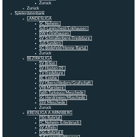
Zurück
Zurück
Spielerdatenbank
LANDESLIGA
SC Neheim I
SuS Langscheid/Enkhausen I
RW Erlinghausen I
SV Schmallenberg/Fredeburg I
TuS Sundern I
SG Bödefeld/Henne-Rartal I
Zurück
BEZIRKSLIGA
SV Brilon I
SV Hüsten 09 I
TV Fredeburg I
BC Eslohe I
SV Oberschledorn/Grafschaft I
VfB Marsberg I
Fatih Türkgücü Meschede I
SG Herdringen/Müschede I
SSV Meschede I
Zurück
KREISLIGA A ARNSBERG
FSG Ruhrtal I
FC Neheim-Erlenbruch I
SV Affeln I
FSG Ruhrtal II