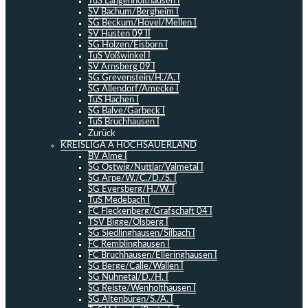
TuS Langenholthausen I
SV Bachum/Bergheim I
SG Beckum/Hövel/Mellen I
SV Hüsten 09 II
SG Holzen/Eisborn I
TuS Voßwinkel I
SV Arnsberg 09 I
SG Grevenstein/H./A. I
SG Allendorf/Amecke I
TuS Hachen I
SG Balve/Garbeck I
TuS Bruchhausen I
Zurück
KREISLIGA A HOCHSAUERLAND
BV Alme I
SG Ostwig/Nuttlar/Valmetal I
SG Arpe/W./C./D./S. I
SG Eversberg/H./W. I
TuS Medebach I
FC Fleckenberg/Grafschaft 04 I
TSV Bigge/Olsberg I
SG Siedlinghausen/Silbach I
FC Remblinghausen I
FC Bruchhausen/Elleringhausen I
SG Berge/Calle/Wallen I
SG Nuhnetal/D./H. I
SG Reiste/Wenholthausen I
SG Altenbüren/S./A. I