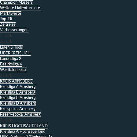
Champion Masters
Weitere Hallenturniere
Marktwerte
Top-Elf
Zeitreise
Verbesserungen
Zurück
Zurück
Ligen & Tools
ÜBERKREISLICH
Landesliga 2
Bezirksliga 4
Westfalenpokal
Zurück
KREIS ARNSBERG
Kreisliga A Arnsberg
Kreisliga B Arnsberg
Kreisliga C Arnsberg
Kreisliga D Arnsberg
Kreispokal Arnsberg
Reservepokal Arnsberg
Zurück
KREIS HOCHSAUERLAND
Kreisliga A Hochsauerland