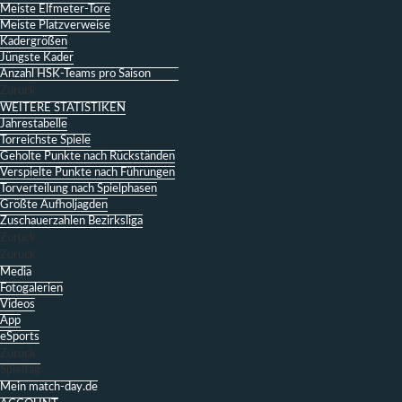
Meiste Elfmeter-Tore
Meiste Platzverweise
Kadergrößen
Jüngste Kader
Anzahl HSK-Teams pro Saison
Zurück
WEITERE STATISTIKEN
Jahrestabelle
Torreichste Spiele
Geholte Punkte nach Rückständen
Verspielte Punkte nach Führungen
Torverteilung nach Spielphasen
Größte Aufholjagden
Zuschauerzahlen Bezirksliga
Zurück
Zurück
Media
Fotogalerien
Videos
App
eSports
Zurück
Spieltag
Mein match-day.de