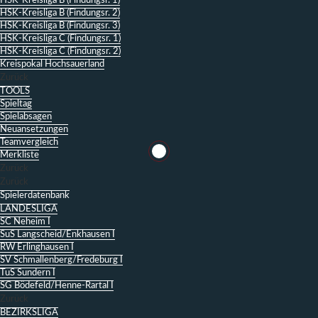
HSK-Kreisliga B (Findungsr. 1)
HSK-Kreisliga B (Findungsr. 2)
HSK-Kreisliga B (Findungsr. 3)
HSK-Kreisliga C (Findungsr. 1)
HSK-Kreisliga C (Findungsr. 2)
Kreispokal Hochsauerland
Zurück
TOOLS
Spieltag
Spielabsagen
Neuansetzungen
Teamvergleich
Merkliste
Zurück
Zurück
Spielerdatenbank
LANDESLIGA
SC Neheim I
SuS Langscheid/Enkhausen I
RW Erlinghausen I
SV Schmallenberg/Fredeburg I
TuS Sundern I
SG Bödefeld/Henne-Rartal I
Zurück
BEZIRKSLIGA