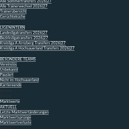
Alle Sommertransfers 2026|27
Alle Trainerwechsel 2026|27
Trainerübersicht
Gerüchteküche
Zurück
LIGENINTERN
Landesligatransfers 2026|27
Bezirksligatransfers 2026|27
Kreisliga A Arnsberg Transfers 2026|27
Kreisliga A Hochsauerland Transfers 2026|27
Zurück
BESONDERE TEAMS
Vereinslos
Unbekannt
Pausiert
Nicht im Hochsauerland
Karriereende
Zurück
Zurück
Marktwerte
AKTUELL
Letzte Marktwertänderungen
Marktwertsprünge
Marktwertverluste
Zurück