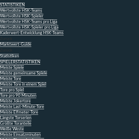
STATISTIKEN
Wertvollste HSK-Teams
Wertvollste HSK-Spieler
Wertvollste HSK-Teams pro Liga
Wertvollste HSK-Spieler pro Liga
Kaderwert-Entwicklung HSK-Teams
Zurück
Marktwert-Guide
Zurück
Statistiken
SPIELERSTATISTIKEN
Meiste Spiele
Meiste gemeinsame Spiele
Meiste Tore
Meiste Tore in einem Spiel
Tore pro Spiel
Tore pro 90 Minuten
Meiste Jokertore
Meiste Last-Minute-Tore
Meiste Elfmeter-Tore
Längste Torserien
Größte Toranteile
Weiße Weste
Meiste Einsatzminuten