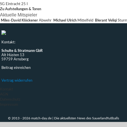
SG Eintracht 25 I
Zu Aufstellungen & Toren
Aktuelle Mitspieler
Miles-David Klöckener
Abwehr
Michael Ulrich
Mittelfeld
Blerant Veliqi
Stur
Kontakt:
Schulte & Stratmann GbR
Alt Hüsten 13
59759 Arnsberg
Beitrag einreichen
Vertrag widerrufen
Kontakt
AGN
Datenschutz
Impressum
© 2013 - 2026 match-day.de | Die aktuellsten News des Sauerlandfußballs