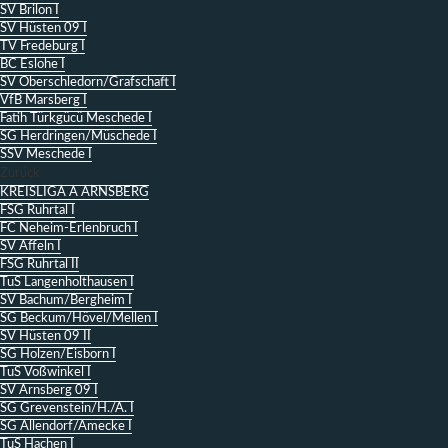
SV Brilon I
SV Hüsten 09 I
TV Fredeburg I
BC Eslohe I
SV Oberschledorn/Grafschaft I
VfB Marsberg I
Fatih Türkgücü Meschede I
SG Herdringen/Müschede I
SSV Meschede I
Zurück
KREISLIGA A ARNSBERG
FSG Ruhrtal I
FC Neheim-Erlenbruch I
SV Affeln I
FSG Ruhrtal II
TuS Langenholthausen I
SV Bachum/Bergheim I
SG Beckum/Hövel/Mellen I
SV Hüsten 09 II
SG Holzen/Eisborn I
TuS Voßwinkel I
SV Arnsberg 09 I
SG Grevenstein/H./A. I
SG Allendorf/Amecke I
TuS Hachen I