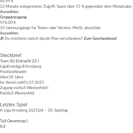
49,99 €
12 Monate unbegrenzter Zugriff. Spare über 15 % gegenüber dem Monatsabo.
Auswählen
Gruppenzugang
476,00 €
10 Jahreszugänge für Teams oder Vereine. MwSt. absetzbar.
Auswählen
🎁 Du möchtest
match-day.de
-Plus verschenken?
Zum Geschenkkauf
Steckbrief
Team
SG Eintracht 25 I
Liga
Kreisliga B Arnsberg
Position
Abwehr
Alter
28 Jahre
Im Verein seit
01.07.2025
Zugang von
SuS Westenfeld I
Foto
SuS Westenfeld
Letztes Spiel
A-Liga Arnsberg 2025|26 – 30. Spieltag
TuS Oeventrop I
6:2