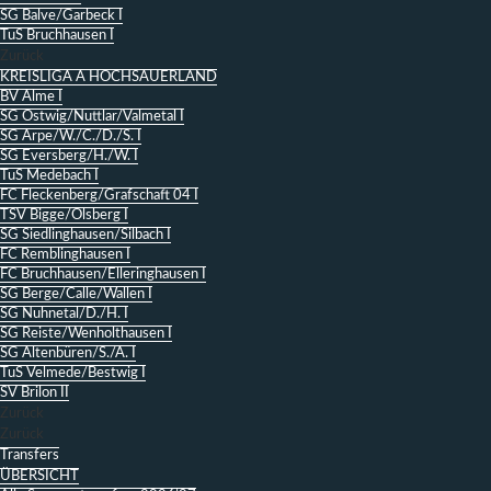
SG Balve/Garbeck I
TuS Bruchhausen I
Zurück
KREISLIGA A HOCHSAUERLAND
BV Alme I
SG Ostwig/Nuttlar/Valmetal I
SG Arpe/W./C./D./S. I
SG Eversberg/H./W. I
TuS Medebach I
FC Fleckenberg/Grafschaft 04 I
TSV Bigge/Olsberg I
SG Siedlinghausen/Silbach I
FC Remblinghausen I
FC Bruchhausen/Elleringhausen I
SG Berge/Calle/Wallen I
SG Nuhnetal/D./H. I
SG Reiste/Wenholthausen I
SG Altenbüren/S./A. I
TuS Velmede/Bestwig I
SV Brilon II
Zurück
Zurück
Transfers
ÜBERSICHT