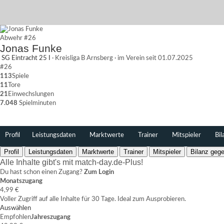
Abwehr
#26
Jonas Funke
SG Eintracht 25 I
·
Kreisliga B Arnsberg
·
im Verein seit 01.07.2025
#26
113
Spiele
11
Tore
21
Einwechslungen
7.048
Spielminuten
Profil
Leistungsdaten
Marktwerte
Trainer
Mitspieler
Bil
Profil
Leistungsdaten
Marktwerte
Trainer
Mitspieler
Bilanz gege
Alle Inhalte gibt's mit match-day.de-Plus!
Du hast schon einen Zugang?
Zum Login
Monatszugang
4,99 €
Voller Zugriff auf alle Inhalte für 30 Tage. Ideal zum Ausprobieren.
Auswählen
Empfohlen
Jahreszugang