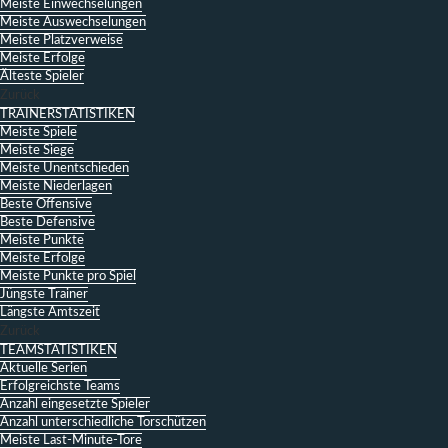
Meiste Einwechselungen
Meiste Auswechselungen
Meiste Platzverweise
Meiste Erfolge
Älteste Spieler
Zurück
TRAINERSTATISTIKEN
Meiste Spiele
Meiste Siege
Meiste Unentschieden
Meiste Niederlagen
Beste Offensive
Beste Defensive
Meiste Punkte
Meiste Erfolge
Meiste Punkte pro Spiel
Jüngste Trainer
Längste Amtszeit
Zurück
TEAMSTATISTIKEN
Aktuelle Serien
Erfolgreichste Teams
Anzahl eingesetzte Spieler
Anzahl unterschiedliche Torschützen
Meiste Last-Minute-Tore