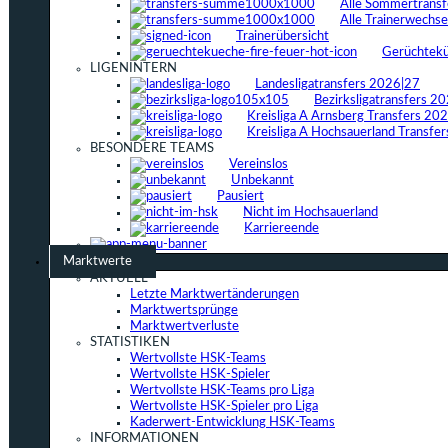
Alle Sommertrans
Alle Trainerwechs
Trainerübersicht
Gerüchtek
LIGENINTERN
Landesligatransfers 2026|27
Bezirksligatransfers 2
Kreisliga A Arnsberg Transfers 20
Kreisliga A Hochsauerland Transfe
BESONDERE TEAMS
Vereinslos
Unbekannt
Pausiert
Nicht im Hochsauerland
Karriereende
Marktwerte
AKTUELL
Letzte Marktwertänderungen
Marktwertsprünge
Marktwertverluste
STATISTIKEN
Wertvollste HSK-Teams
Wertvollste HSK-Spieler
Wertvollste HSK-Teams pro Liga
Wertvollste HSK-Spieler pro Liga
Kaderwert-Entwicklung HSK-Teams
INFORMATIONEN