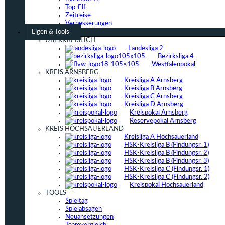
Top-Elf
Zeitreise
Verbesserungen
Ligen & Tools
ÜBERKREISLICH
Landesliga 2
Bezirksliga 4
Westfalenpokal
KREIS ARNSBERG
Kreisliga A Arnsberg
Kreisliga B Arnsberg
Kreisliga C Arnsberg
Kreisliga D Arnsberg
Kreispokal Arnsberg
Reservepokal Arnsberg
KREIS HOCHSAUERLAND
Kreisliga A Hochsauerland
HSK-Kreisliga B (Findungsr. 1)
HSK-Kreisliga B (Findungsr. 2)
HSK-Kreisliga B (Findungsr. 3)
HSK-Kreisliga C (Findungsr. 1)
HSK-Kreisliga C (Findungsr. 2)
Kreispokal Hochsauerland
TOOLS
Spieltag
Spielabsagen
Neuansetzungen