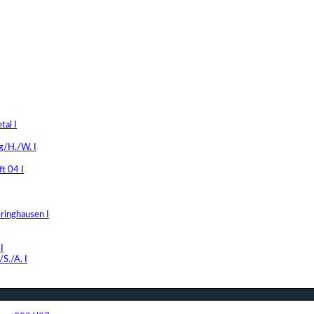
al I
g/H./W. I
t 04 I
ringhausen I
I
S./A. I