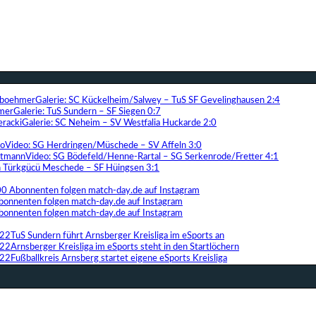
Galerie: SC Kückelheim/Salwey – TuS SF Gevelinghausen 2:4
Galerie: TuS Sundern – SF Siegen 0:7
Galerie: SC Neheim – SV Westfalia Huckarde 2:0
Video: SG Herdringen/Müschede – SV Affeln 3:0
Video: SG Bödefeld/Henne-Rartal – SG Serkenrode/Fretter 4:1
ih Türkgücü Meschede – SF Hüingsen 3:1
00 Abonnenten folgen match-day.de auf Instagram
bonnenten folgen match-day.de auf Instagram
bonnenten folgen match-day.de auf Instagram
TuS Sundern führt Arnsberger Kreisliga im eSports an
Arnsberger Kreisliga im eSports steht in den Startlöchern
Fußballkreis Arnsberg startet eigene eSports Kreisliga