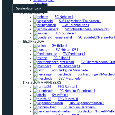
Teamvergleich
Merkliste
Spielerdatenbank
LANDESLIGA
SC Neheim I
SuS Langscheid/Enkhausen I
RW Erlinghausen I
SV Schmallenberg/Fredeburg I
TuS Sundern I
SG Bödefeld/Henne-Rarta
BEZIRKSLIGA
SV Brilon I
SV Hüsten 09 I
TV Fredeburg I
BC Eslohe I
SV Oberschledorn/Grafs
VfB Marsberg I
Fatih Türkgücü Meschede I
SG Herdringen/Müschede
SSV Meschede I
KREISLIGA A ARNSBERG
FSG Ruhrtal I
FC Neheim-Erlenbruch I
SV Affeln I
FSG Ruhrtal II
TuS Langenholthausen I
SV Bachum/Bergheim I
SG Beckum/Hövel/Mellen